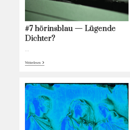
#7 hörinsblau — Lügende
Dichter?
…
#7
Weiterlesen
Hörinsblau
—
Lügende
Dichter?