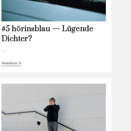
#5 hörinsblau — Lügende
Dichter?
…
#5
Weiterlesen
Hörinsblau
—
Lügende
Dichter?