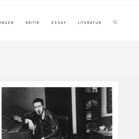
Website-
UNGEN
KRITIK
ESSAY
LITERATUR
Suche
umschalten