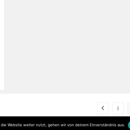
1
Zur vorherigen S
die Website weiter nutzt, gehen wir von deinem Einverständnis aus.