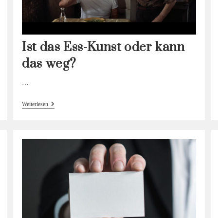
Ist das Ess-Kunst oder kann
das weg?
…
Ist
Weiterlesen
Das
Ess-
Kunst
Oder
Kann
Das Weg?