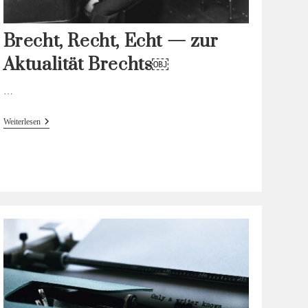
Brecht, Recht, Echt — zur
Aktualität Brechts￼
…
Brecht,
Weiterlesen
Recht,
Echt
—
Zur
Aktualität
Brechts
￼