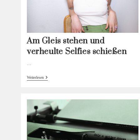
Am Gleis stehen und
verheulte Selfies schießen
…
Am
Weiterlesen
Gleis
Stehen
Und
Verheulte
Selfies
Schießen