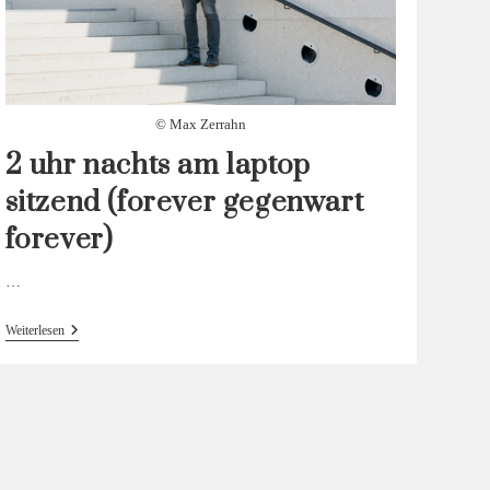
© Max Zerrahn
2 uhr nachts am laptop
sitzend (forever gegenwart
forever)
…
2
Weiterlesen
Uhr
Nachts
Am
Laptop
Sitzend
(forever
Gegenwart
Forever)