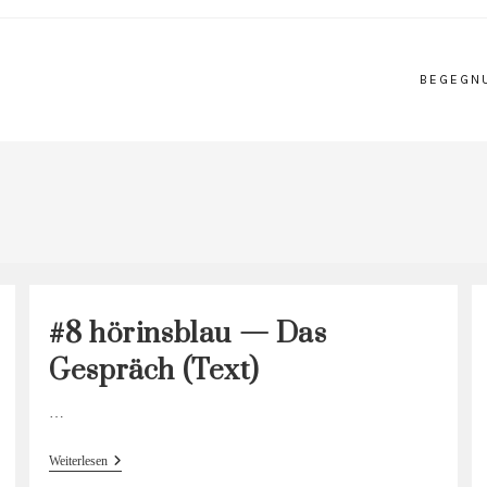
BEGEGN
#8 hörinsblau — Das
Gespräch (Text)
…
#8
Weiterlesen
Hörinsblau