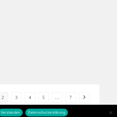
2
3
4
5
…
7
eite
Zur nächsten Seite
Verstanden
Datenschutzerklärung