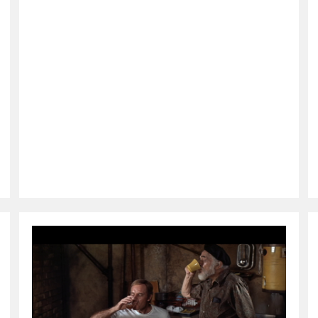
—
Das
Gespräch
(Text)