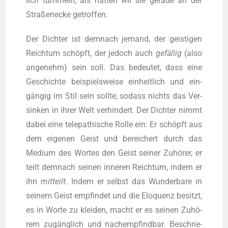
lich tum­meln, als hät­ten wir sie gera­de an der
Stra­ßen­ecke getroffen.
Der Dich­ter ist dem­nach jemand, der geis­ti­gen
Reich­tum schöpft, der jedoch auch
gefäl­lig
(also
ange­nehm) sein soll. Das bedeu­tet, dass eine
Geschich­te bei­spiels­wei­se ein­heit­lich und ein­
gän­gig im Stil sein soll­te, sodass nichts das Ver­
sin­ken in ihrer Welt ver­hin­dert. Der Dich­ter nimmt
dabei eine tele­pa­thi­sche Rol­le ein: Er schöpft aus
dem eige­nen Geist und berei­chert durch das
Medi­um des Wor­tes den Geist sei­ner Zuhö­rer, er
teilt dem­nach sei­nen inne­ren Reich­tum, indem er
ihn
mit­teilt
. Indem er selbst das Wun­der­ba­re in
sei­nem Geist emp­fin­det und die Elo­quenz besitzt,
es in Wor­te zu klei­den, macht er es sei­nen Zuhö­
rern zugäng­lich und nach­emp­find­bar. Beschrie­