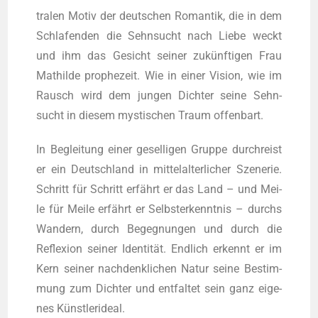
tra­len Motiv der deut­schen Roman­tik, die in dem
Schla­fen­den die Sehn­sucht nach Lie­be weckt
und ihm das Gesicht sei­ner zukünf­ti­gen Frau
Mat­hil­de pro­phe­zeit. Wie in einer Visi­on, wie im
Rausch wird dem jun­gen Dich­ter sei­ne Sehn­
sucht in die­sem mys­ti­schen Traum offenbart.
In Beglei­tung einer gesel­li­gen Grup­pe durch­reist
er ein Deutsch­land in mit­tel­al­ter­li­cher Sze­ne­rie.
Schritt für Schritt erfährt er das Land – und Mei­
le für Mei­le erfährt er Selbst­er­kennt­nis – durchs
Wan­dern, durch Begeg­nun­gen und durch die
Refle­xi­on sei­ner Iden­ti­tät. End­lich erkennt er im
Kern sei­ner nach­denk­li­chen Natur sei­ne Bestim­
mung zum Dich­ter und ent­fal­tet sein ganz eige­
nes Künstlerideal.