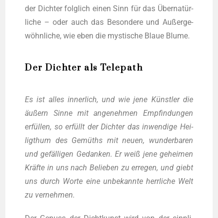
der Dich­ter folg­lich einen Sinn für das Über­na­tür­
li­che – oder auch das Beson­de­re und Außer­ge­
wöhn­li­che, wie eben die mys­ti­sche Blaue Blume.
Der Dichter als Telepath
Es ist alles inner­lich, und wie jene Künst­ler die
äußern Sin­ne mit ange­neh­men Emp­fin­dun­gen
erfül­len, so erfüllt der Dich­ter das inwen­di­ge Hei­
lig­t­hum des Gemüths mit neu­en, wun­der­ba­ren
und gefäl­li­gen Gedan­ken. Er weiß jene gehei­men
Kräf­te in uns nach Belie­ben zu erre­gen, und gie­bt
uns durch Wor­te eine unbe­kann­te herr­li­che Welt
zu vernehmen.