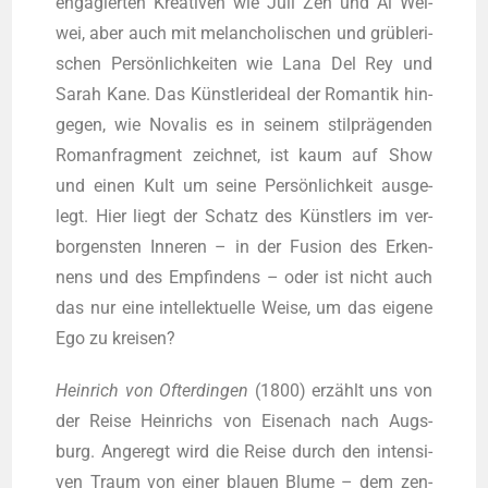
enga­gier­ten Krea­ti­ven wie Juli Zeh und Ai Wei­
wei, aber auch mit melan­cho­li­schen und grüb­le­ri­
schen Per­sön­lich­kei­ten wie Lana Del Rey und
Sarah Kane. Das Künst­ler­ide­al der Roman­tik hin­
ge­gen, wie Nova­lis es in sei­nem stil­prä­gen­den
Roman­frag­ment zeich­net, ist kaum auf Show
und einen Kult um sei­ne Per­sön­lich­keit aus­ge­
legt. Hier liegt der Schatz des Künst­lers im ver­
bor­gens­ten Inne­ren – in der Fusi­on des Erken­
nens und des Emp­fin­dens – oder ist nicht auch
das nur eine intel­lek­tu­el­le Wei­se, um das eige­ne
Ego zu kreisen?
Hein­rich von Ofter­din­gen
(1800) erzählt uns von
der Rei­se Hein­richs von Eisen­ach nach Augs­
burg. Ange­regt wird die Rei­se durch den inten­si­
ven Traum von einer blau­en Blu­me – dem zen­