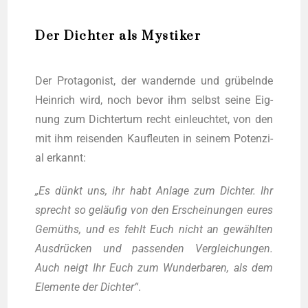
Der Dichter als Mystiker
Der Prot­ago­nist, der wan­dern­de und grü­beln­de
Hein­rich wird, noch bevor ihm selbst sei­ne Eig­
nung zum Dich­ter­tum recht ein­leuch­tet, von den
mit ihm rei­sen­den Kauf­leu­ten in sei­nem Poten­zi­
al erkannt:
„Es dünkt uns, ihr habt Anla­ge zum Dich­ter. Ihr
sprecht so geläu­fig von den Erschei­nun­gen eures
Gemüths, und es fehlt Euch nicht an gewähl­ten
Aus­drü­cken und pas­sen­den Ver­glei­chun­gen.
Auch neigt Ihr Euch zum Wun­der­ba­ren, als dem
Ele­men­te der Dich­ter“
.