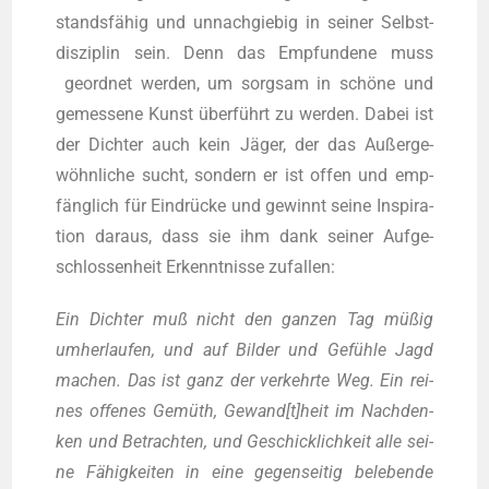
stands­fä­hig und unnach­gie­big in sei­ner Selbst­
dis­zi­plin sein. Denn das Emp­fun­de­ne muss
geord­net wer­den, um sorg­sam in schö­ne und
gemes­se­ne Kunst über­führt zu wer­den. Dabei ist
der Dich­ter auch kein Jäger, der das Außer­ge­
wöhn­li­che sucht, son­dern er ist offen und emp­
fäng­lich für Ein­drü­cke und gewinnt sei­ne Inspi­ra­
ti­on dar­aus, dass sie ihm dank sei­ner Auf­ge­
schlos­sen­heit Erkennt­nis­se zufallen:
Ein Dich­ter muß nicht den gan­zen Tag müßig
umher­lau­fen, und auf Bil­der und Gefüh­le Jagd
machen. Das ist ganz der ver­kehr­te Weg. Ein rei­
nes offe­nes Gemüth, Gewand[t]heit im Nach­den­
ken und Betrach­ten, und Geschick­lich­keit alle sei­
ne Fähig­kei­ten in eine gegen­sei­tig bele­ben­de