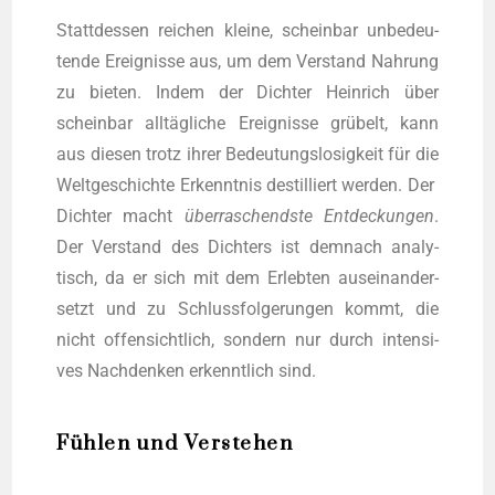
Statt­des­sen rei­chen klei­ne, schein­bar unbe­deu­
ten­de Ereig­nis­se aus, um dem Ver­stand Nah­rung
zu bie­ten. Indem der Dich­ter Hein­rich über
schein­bar all­täg­li­che Ereig­nis­se grü­belt, kann
aus die­sen trotz ihrer Bedeu­tungs­lo­sig­keit für die
Welt­ge­schich­te Erkennt­nis destil­liert wer­den. Der
Dich­ter macht
über­ra­schends­te Ent­de­ckun­gen
.
Der Ver­stand des Dich­ters ist dem­nach ana­ly­
tisch, da er sich mit dem Erleb­ten aus­ein­an­der­
setzt und zu Schluss­fol­ge­run­gen kommt, die
nicht offen­sicht­lich, son­dern nur durch inten­si­
ves Nach­den­ken erkennt­lich sind.
Fühlen und Verstehen