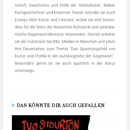
Deni­se Kelm
, gebo­ren in Lahn­stein und auf­ge­wach­sen
bei Leip­zig und Augs­burg, stu­dier­te Lite­ra­tur­wis­sen­
schaft, Geschich­te und Ethik der Text­kul­tu­ren. Neben
Kurz­ge­schich­ten und krea­ti­ven Tex­ten schreibt sie auch
Essays über Kunst und Lite­ra­tur, wobei sie sich beson­
ders für die Tex­te der deut­schen Roman­tik und ame­ri­ka­
ni­sche Gegen­warts­li­te­ra­tur inter­es­siert. Der­zeit arbei­tet
sie als Volon­tä­rin bei B&L Medi­en in Mün­chen und plant
ihre Dis­ser­ta­ti­on zum The­ma “Das Span­nungs­feld von
Kunst und Poli­tik in der Auto­bio­gra­fie der Gegen­wart”.
Beson­ders ger­ne ist sie auch sport­lich in der Natur
unterwegs.
DAS KÖNNTE DIR AUCH GEFALLEN