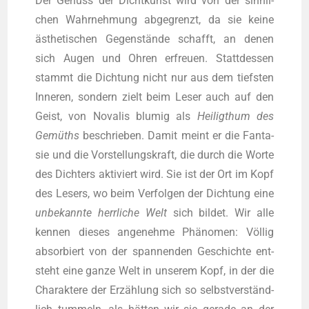
Der Genuss der Dicht­kunst wird von der sinn­li­
chen Wahr­neh­mung abge­grenzt, da sie kei­ne
ästhe­ti­schen Gegen­stän­de schafft, an denen
sich Augen und Ohren erfreu­en. Statt­des­sen
stammt die Dich­tung nicht nur aus dem tiefs­ten
Inne­ren, son­dern zielt beim Leser auch auf den
Geist, von Nova­lis blu­mig als
Hei­lig­t­hum des
Gemüths
beschrie­ben. Damit meint er die Fan­ta­
sie und die Vor­stel­lungs­kraft, die durch die Wor­te
des Dich­ters akti­viert wird. Sie ist der Ort im Kopf
des Lesers, wo beim Ver­fol­gen der Dich­tung eine
unbe­kann­te herr­li­che Welt
sich bil­det. Wir alle
ken­nen die­ses ange­neh­me Phä­no­men: Völ­lig
absor­biert von der span­nen­den Geschich­te ent­
steht eine gan­ze Welt in unse­rem Kopf, in der die
Cha­rak­te­re der Erzäh­lung sich so selbst­ver­ständ­