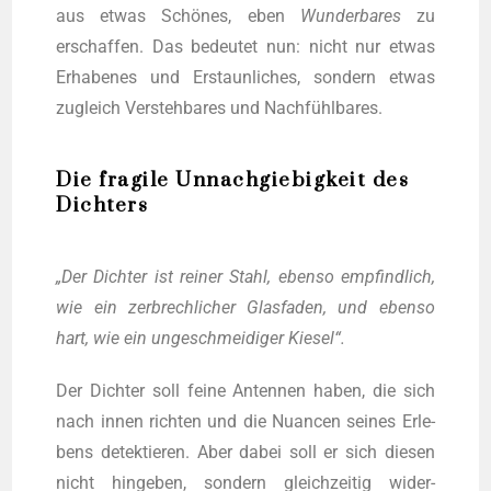
aus etwas Schö­nes, eben
Wun­der­ba­res
zu
erschaf­fen. Das bedeu­tet nun: nicht nur etwas
Erha­be­nes und Erstaun­li­ches, son­dern etwas
zugleich Ver­steh­ba­res und Nachfühlbares.
Die fragile Unnachgiebigkeit des
Dichters
„Der Dich­ter ist rei­ner Stahl, eben­so emp­find­lich,
wie ein zer­brech­li­cher Glas­fa­den, und eben­so
hart, wie ein unge­schmei­di­ger Kiesel“.
Der Dich­ter soll fei­ne Anten­nen haben, die sich
nach innen rich­ten und die Nuan­cen sei­nes Erle­
bens detek­tie­ren. Aber dabei soll er sich die­sen
nicht hin­ge­ben, son­dern gleich­zei­tig wider­