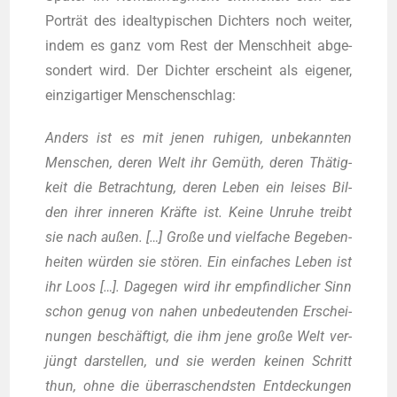
Por­trät des ide­al­ty­pi­schen Dich­ters noch wei­ter,
indem es ganz vom Rest der Mensch­heit abge­
son­dert wird. Der Dich­ter erscheint als eige­ner,
ein­zig­ar­ti­ger Menschenschlag:
Anders ist es mit jenen ruhi­gen, unbe­kann­ten
Men­schen, deren Welt ihr Gemüth, deren Thä­tig­
keit die Betrach­tung, deren Leben ein lei­ses Bil­
den ihrer inne­ren Kräf­te ist. Kei­ne Unru­he treibt
sie nach außen. […] Gro­ße und viel­fa­che Bege­ben­
hei­ten wür­den sie stö­ren. Ein ein­fa­ches Leben ist
ihr Loos […]. Dage­gen wird ihr emp­find­li­cher Sinn
schon genug von nahen unbe­deu­ten­den Erschei­
nun­gen beschäf­tigt, die ihm jene gro­ße Welt ver­
jüngt dar­stel­len, und sie wer­den kei­nen Schritt
thun, ohne die über­ra­schends­ten Ent­de­ckun­gen