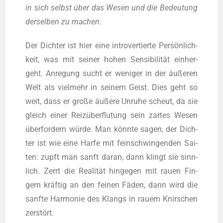
in sich selbst über das Wesen und die Bedeu­tung
der­sel­ben zu machen.
Der Dich­ter ist hier eine intro­ver­tier­te Per­sön­lich­
keit, was mit sei­ner hohen Sen­si­bi­li­tät ein­her­
geht. Anre­gung sucht er weni­ger in der äuße­ren
Welt als viel­mehr in sei­nem Geist. Dies geht so
weit, dass er gro­ße äuße­re Unru­he scheut, da sie
gleich einer Reiz­über­flu­tung sein zar­tes Wesen
über­for­dern wür­de. Man könn­te sagen, der Dich­
ter ist wie eine Har­fe mit fein­schwin­gen­den Sai­
ten: zupft man sanft dar­an, dann klingt sie sinn­
lich. Zerrt die Rea­li­tät hin­ge­gen mit rau­en Fin­
gern kräf­tig an den fei­nen Fäden, dann wird die
sanf­te Har­mo­nie des Klangs in rau­em Knir­schen
zerstört.