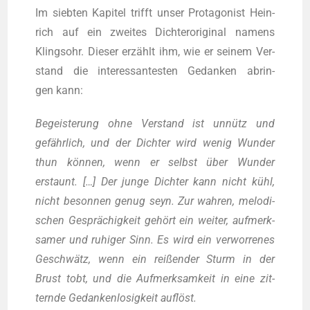
Im sieb­ten Kapi­tel trifft unser Prot­ago­nist Hein­
rich auf ein zwei­tes Dich­t­er­ori­gi­nal namens
Klings­ohr. Die­ser erzählt ihm, wie er sei­nem Ver­
stand die inter­es­san­tes­ten Gedan­ken abrin­
gen kann:
Begeis­te­rung ohne Ver­stand ist unnütz und
gefähr­lich, und der Dich­ter wird wenig Wun­der
thun kön­nen, wenn er selbst über Wun­der
erstaunt. […] Der jun­ge Dich­ter kann nicht kühl,
nicht beson­nen genug seyn. Zur wah­ren, melo­di­
schen Gesprä­chig­keit gehört ein wei­ter, auf­merk­
sa­mer und ruhi­ger Sinn. Es wird ein ver­wor­re­nes
Geschwätz, wenn ein rei­ßen­der Sturm in der
Brust tobt, und die Auf­merk­sam­keit in eine zit­
tern­de Gedan­ken­lo­sig­keit auflöst.