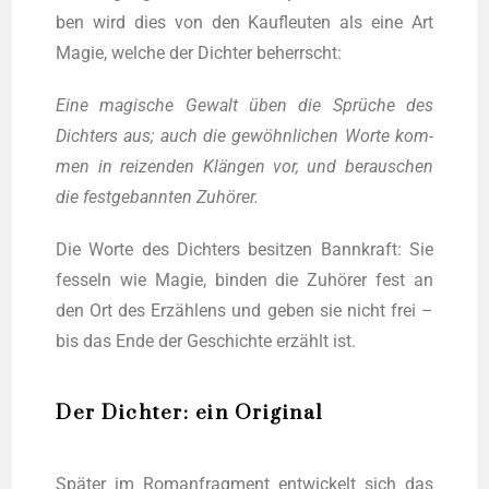
ben wird dies von den Kauf­leu­ten als eine Art
Magie, wel­che der Dich­ter beherrscht:
Eine magi­sche Gewalt üben die Sprü­che des
Dich­ters aus; auch die gewöhn­li­chen Wor­te kom­
men in rei­zen­den Klän­gen vor, und berau­schen
die fest­ge­bann­ten Zuhörer.
Die Wor­te des Dich­ters besit­zen Bann­kraft: Sie
fes­seln wie Magie, bin­den die Zuhö­rer fest an
den Ort des Erzäh­lens und geben sie nicht frei –
bis das Ende der Geschich­te erzählt ist.
Der Dichter: ein Original
Spä­ter im Roman­frag­ment ent­wi­ckelt sich das