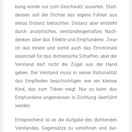
bung wür­de nur zum
Geschwätz
aus­ar­ten. Statt­
des­sen soll der Dich­ter das eige­ne Füh­len aus
etwas Distanz betrach­ten. Distanz aber ent­steht
durch ana­ly­ti­sches, ver­stan­des­ge­mä­ßes Nach­
den­ken über das Erleb­te und Emp­fun­de­ne. Zwar
ist das Inne­re und somit auch das Emo­tio­na­le
essen­zi­ell für das dich­te­ri­sche Schaf­fen, aber der
Ver­stand darf nicht die Zügel aus der Hand
geben. Der Ver­stand muss in sei­ner Ratio­na­li­tät
das Emp­fin­den beauf­sich­ti­gen wie ein klei­nes
Kind, das zum Toben neigt. Nur so kann das
Emp­fun­de­ne ange­mes­sen in Dich­tung über­führt
werden.
Ent­spre­chend ist es die Auf­ga­be des dich­ten­den
Ver­stan­des, Gegen­sät­ze zu ver­söh­nen und dar­