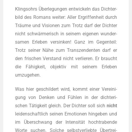
Klings­ohrs Über­le­gun­gen ent­wi­ckeln das Dich­ter­
bild des Romans wei­ter: Aller Ergrif­fen­heit durch
Träu­me und Visio­nen zum Trotz darf der Dich­ter
nicht schwär­me­risch in sei­nem eige­nen wun­der­
sa­men Erle­ben ver­sin­ken! Ganz im Gegen­teil:
Trotz sei­ner Nähe zum Tran­szen­den­ten darf er
den fri­schen Ver­stand nicht ver­lie­ren. Er braucht
die Fähig­keit, objek­tiv mit sei­nem Erle­ben
umzugehen.
Was hier geschil­dert wird, kommt einer Ver­ei­ni­
gung von Den­ken und Füh­len in der dich­te­ri­
schen Tätig­keit gleich. Der Dich­ter soll sich
nicht
lei­den­schaft­lich sei­nen Emo­tio­nen hin­ge­ben und
im Über­schwang der Inten­si­tät hoch­tra­ben­de
Wor­te suchen. Sol­che selbst­ver­lieb­te Über­trei­