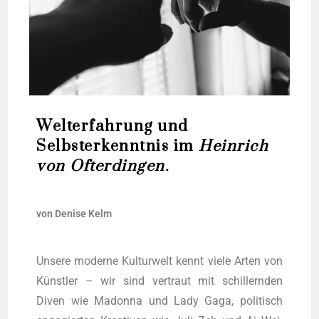
Welterfahrung und
Selbsterkenntnis im
Heinrich
von Ofterdingen.
von Deni­se Kelm
Unse­re moder­ne Kul­tur­welt kennt vie­le Arten von
Künst­ler – wir sind ver­traut mit schil­lern­den
Diven wie Madon­na und Lady Gaga, poli­tisch