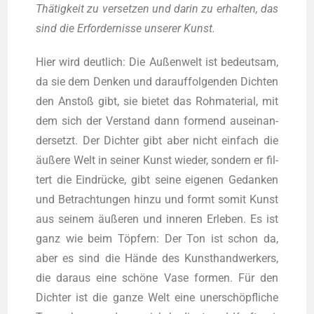
Thä­tig­keit zu ver­set­zen und dar­in zu erhal­ten, das
sind die Erfor­der­nis­se unse­rer Kunst.
Hier wird deut­lich: Die Außen­welt ist bedeut­sam,
da sie dem Den­ken und dar­auf­fol­gen­den Dich­ten
den Anstoß gibt, sie bie­tet das Roh­ma­te­ri­al, mit
dem sich der Ver­stand dann for­mend aus­ein­an­
der­setzt. Der Dich­ter gibt aber nicht ein­fach die
äuße­re Welt in sei­ner Kunst wie­der, son­dern er fil­
tert die Ein­drü­cke, gibt sei­ne eige­nen Gedan­ken
und Betrach­tun­gen hin­zu und formt somit Kunst
aus sei­nem äuße­ren und inne­ren Erle­ben. Es ist
ganz wie beim Töp­fern: Der Ton ist schon da,
aber es sind die Hän­de des Kunst­hand­wer­kers,
die dar­aus eine schö­ne Vase for­men. Für den
Dich­ter ist die gan­ze Welt eine uner­schöpf­li­che