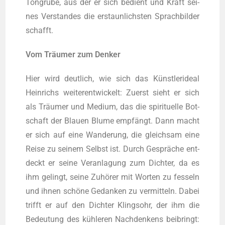
Ton­gru­be, aus der er sich bedient und Kraft sei­
nes Ver­stan­des die erstaun­lichs­ten Sprach­bil­der
schafft.
Vom Träu­mer zum Denker
Hier wird deut­lich, wie sich das Künst­ler­ide­al
Hein­richs wei­ter­ent­wi­ckelt: Zuerst sieht er sich
als Träu­mer und Medi­um, das die spi­ri­tu­el­le Bot­
schaft der Blau­en Blu­me emp­fängt. Dann macht
er sich auf eine Wan­de­rung, die gleich­sam eine
Rei­se zu sei­nem Selbst ist. Durch Gesprä­che ent­
deckt er sei­ne Ver­an­la­gung zum Dich­ter, da es
ihm gelingt, sei­ne Zuhö­rer mit Wor­ten zu fes­seln
und ihnen schö­ne Gedan­ken zu ver­mit­teln. Dabei
trifft er auf den Dich­ter Klings­ohr, der ihm die
Bedeu­tung des küh­le­ren Nach­den­kens bei­bringt: