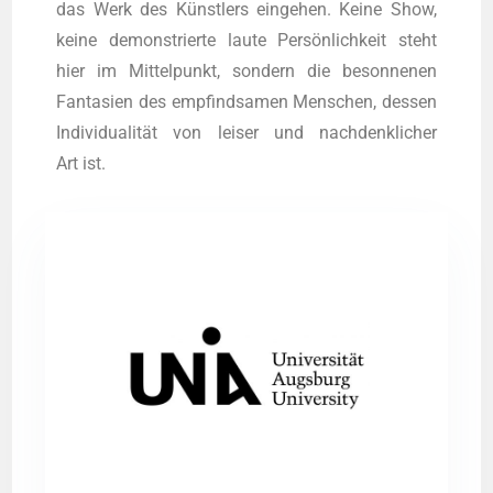
das Werk des Künst­lers ein­ge­hen. Kei­ne Show,
kei­ne demons­trier­te lau­te Per­sön­lich­keit steht
hier im Mit­tel­punkt, son­dern die beson­ne­nen
Fan­ta­sien des emp­find­sa­men Men­schen, des­sen
Indi­vi­dua­li­tät von lei­ser und nach­denk­li­cher
Art ist.