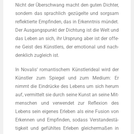
Nicht der Über­schwang macht den guten Dich­ter,
son­dern das sprach­lich gezü­gel­te und sorg­sam
reflek­tier­te Emp­fin­den, das in Erkennt­nis mün­det.
Der Aus­gangs­punkt der Dich­tung ist die Welt und
das Leben an sich, ihr Ursprung aber ist der offe­
ne Geist des Künst­lers, der emo­tio­nal und nach­
denk­lich zugleich ist.
In Nova­lis‘ roman­ti­schem Künst­ler­ide­al wird der
Künst­ler zum Spie­gel und zum Medi­um: Er
nimmt die Ein­drü­cke des Lebens um sich her­um
auf, ver­mit­telt sie durch sei­ne Kunst an sei­ne Mit­
men­schen und ver­wen­det zur Refle­xi­on des
Lebens sein eige­nes Erle­ben als eine Fusi­on von
Erken­nen und Emp­fin­den, sodass Ver­stan­des­tä­
tig­keit und gefühl­tes Erle­ben glei­cher­ma­ßen in