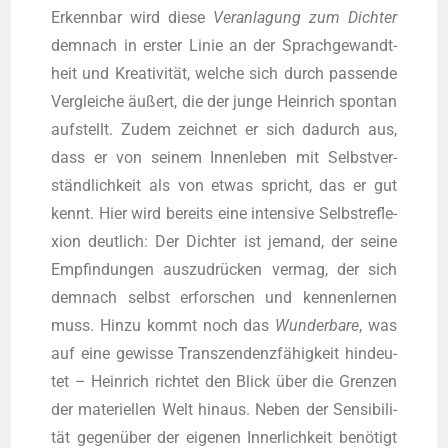
Erkenn­bar wird die­se
Ver­an­la­gung zum Dich­ter
dem­nach in ers­ter Linie an der Sprach­ge­wandt­
heit und Krea­ti­vi­tät, wel­che sich durch pas­sen­de
Ver­glei­che äußert, die der jun­ge Hein­rich spon­tan
auf­stellt. Zudem zeich­net er sich dadurch aus,
dass er von sei­nem Innen­le­ben mit Selbst­ver­
ständ­lich­keit als von etwas spricht, das er gut
kennt. Hier wird bereits eine inten­si­ve Selbst­re­fle­
xi­on deut­lich: Der Dich­ter ist jemand, der sei­ne
Emp­fin­dun­gen aus­zu­drü­cken ver­mag, der sich
dem­nach selbst erfor­schen und ken­nen­ler­nen
muss. Hin­zu kommt noch das
Wun­der­ba­re
, was
auf eine gewis­se Tran­szen­denz­fä­hig­keit hin­deu­
tet – Hein­rich rich­tet den Blick über die Gren­zen
der mate­ri­el­len Welt hin­aus. Neben der Sen­si­bi­li­
tät gegen­über der eige­nen Inner­lich­keit benö­tigt