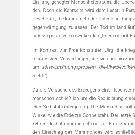
Ein lang geheg­ter Mensch­heits­traum, die Über­w
den. Doch die Kehr­sei­te wird dem Leser in Per­s
Geschöp­fe, die kaum mehr die Unter­schei­dung zwi­
ge­gen­wär­ti­gung zulas­sen. Der Tod im land­läu
nahe­zu para­die­sisch wir­ken­den „Frie­dens auf 
Im Kon­trast zur Erde kon­stru­iert Jirgl die krie­
mora­li­schen Ver­wer­fun­gen, die sich bis hin zum 
um
„[d]as-Ernährungsproblem, die-Über­be­völ­ke
S. 432).
Da die Ver­su­che des Erzeu­gens einer lebens­er­m
men­schen schließ­lich um die Rea­li­sie­rung ein
cher Selbst­über­stei­ge­rung. Die Mar­sach­se sol
Win­kel wie die Erde zur Son­ne steht. Der letz­te 
keh­ren des­halb vor­über­ge­hend zur Erde zurück 
den Ein­schlag des Mars­mon­des wird schließ­lic