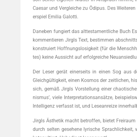
Cae­sar und Ver­glei­che zu Ödi­pus. Des Wei­te­ren ze
er­spiel Emi­lia Galotti.
Dane­ben fun­giert das alt­tes­ta­ment­li­che Buch E
kom­men­tie­ren Jirgls Text, bestim­men abschnit
kon­stru­iert Hoff­nungs­lo­sig­keit (für die Mensch
tes) kei­ne Aus­sicht auf erfolg­rei­che Neu­an­sied­
Der Leser gerät einer­seits in einen Sog aus des­il­
Gleich­gül­tig­keit, einen Kos­mos der zeit­li­chen, his
sich, gemäß Jirgls Vor­stel­lung einer chao­ti­sche
nis­mus’, vie­le Inter­pre­ta­ti­ons­an­sät­ze, bei­
Intel­li­genz ver­fasst ist, und Lese­an­rei­ze inner­h
Jirgls Ästhe­tik macht betrof­fen, bie­tet Frei­raum
durch sel­ten gese­he­ne lyri­sche Sprach­lich­keit,