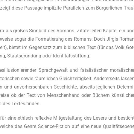
igt die­se Pas­sa­ge impli­zi­te Par­al­le­len zum Bür­ger­li­chen Trau
sra als gro­ßes Sinn­bild des Romans. Zita­te lei­ten Kapi­tel ein un
ts­wei­se sogar die For­ma­tie­rung des Romans. Doch Jirgls Roma
­heit), bie­tet im Gegen­satz zum bibli­schen Text (für das Volk Got
lung, Staats­grün­dung oder Identitätsstiftung.
lu­sio­nie­ren­der Sprach­ge­walt und fata­lis­ti­scher mora­li­sche
­to­ri­schen sowie räum­li­chen Gleich­zei­tig­keit. Ande­rer­seits las­se
n und unvor­her­seh­ba­ren Geschich­te, abseits jeg­li­chen Deter­mi
spiels­wei­se ob der Text von Men­schen­hand oder Büchern künst­li­che
alb des Tex­tes finden.
 für eine ethisch refle­xi­ve Mit­ge­stal­tung des Lesers und bestich
 wel­che das Gen­re Sci­ence-Fic­tion auf eine neue Qua­li­täts­ebe­n