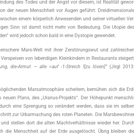
in­dung des Todes und der Angst vor die­sem, ist Rea­li­tät gewor
on der neu­en Mensch­heit vor Augen geführt: Drei­di­men­sio­na­l
schen einem kör­per­lich Anwe­sen­den und sei­ner vir­tu­el­len Ver
­fi­gen Sinn ist damit nicht mehr von Bedeu­tung. Die Uto­pie de
Erden“ wird jedoch schon bald in eine Dys­to­pie gewendet.
ge­ri­sche­re Mars-Welt mit ihrer Zer­stö­rungs­wut und zahl­rei­che
Ver­spei­sen von leben­di­gen Klein­kin­dern in Restau­rants stei­gert
­rung, die-Armut — alle =auf ‑1-Streich ![zu lösen]“
(Jirgl 2013
ög­li­chen­den Mars­at­mo­sphä­re schei­tern, bemü­hen sich die Erd
es neu­en Plans, des „Ura­nus-Pro­jekts“. Der Höhe­punkt mensch­li
l durch eine Spren­gung so ver­än­dert wer­den, dass sie im sel­be
Schritt zur Urbar­ma­chung des roten Pla­ne­ten. Die Mars­be­woh­ne
und stel­len dort die alten Macht­ver­hält­nis­se wie­der her. Durc
h die Mensch­heit auf der Erde aus­ge­löscht. Übrig blei­ben di