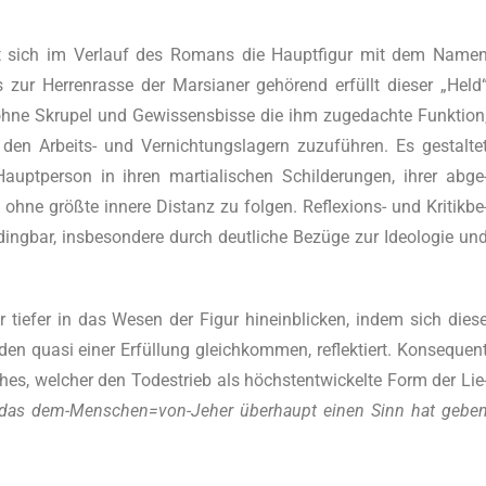
ppt sich im Ver­lauf des Romans die Haupt­fi­gur mit dem Name
er­ren­ras­se der Mar­sia­ner gehö­rend erfüllt die­ser „Held
hne Skru­pel und Gewis­sens­bis­se die ihm zuge­dach­te Funk­ti­on
den Arbeits- und Ver­nich­tungs­la­gern zuzu­füh­ren. Es gestal­te
pt­per­son in ihren mar­tia­li­schen Schil­de­run­gen, ihrer abge
g ohne größ­te inne­re Distanz zu fol­gen. Refle­xi­ons- und Kri­tik­be
ng­bar, ins­be­son­de­re durch deut­li­che Bezü­ge zur Ideo­lo­gie un
e­fer in das Wesen der Figur hin­ein­bli­cken, indem sich die­s
n qua­si einer Erfül­lung gleich­kom­men, reflek­tiert. Kon­se­quen
hes, wel­cher den Todes­trieb als höchst­ent­wi­ckel­te Form der Lie
che, das dem-Menschen=von-Jeher über­haupt einen Sinn hat gebe