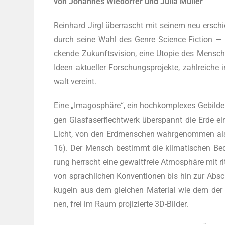
von Johan­nes Wie­dor­fer und Julia Müller
Rein­hard Jirgl über­rascht mit sei­nem neu ersc
durch sei­ne Wahl des Gen­re Sci­ence Fic­tion — d
cken­de Zukunfts­vi­si­on, eine Uto­pie des Men­sch
Ideen aktu­el­ler For­schungs­pro­jek­te, zahl­rei­che
walt vereint.
Eine „Ima­go­sphä­re“, ein hoch­kom­ple­xes Gebil­de d
gen Glas­fa­ser­flecht­werk über­spannt die Erde ei
Licht, von den Erd­men­schen wahr­ge­nom­men al
16). Der Mensch bestimmt die kli­ma­ti­schen Bedin­g
rung herrscht eine gewalt­freie Atmo­sphä­re mit ritu
von sprach­li­chen Kon­ven­tio­nen bis hin zur Absc
ku­geln aus dem glei­chen Mate­ri­al wie dem der Im
nen, frei im Raum pro­ji­zier­te 3D-Bilder.