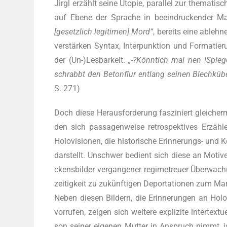
Jirgl erzählt sei­ne Uto­pie, par­al­lel zur the­ma­ti­s
auf Ebe­ne der Spra­che in beein­dru­cken­der M
[gesetz­lich legi­ti­men] Mord“
, bereits eine ableh­
ver­stär­ken Syn­tax, Inter­punk­ti­on und For­ma­ti
der (Un-)Lesbarkeit.
„-?Könn­tich mal nen !Spie­
schrabbt den Beton­flur ent­lang sei­nen Blech­kü­
S. 271)
Doch die­se Her­aus­for­de­rung fas­zi­niert glei­c
den sich pas­sa­gen­wei­se retro­spek­ti­ves Erzäh
Holo­vi­sio­nen, die his­to­ri­sche Erin­ne­rungs- und
dar­stellt. Unschwer bedient sich die­se an Moti­v
ckens­bil­der ver­gan­ge­ner regime­treu­er Über­wa­c
zei­tig­keit zu zukünf­ti­gen Depor­ta­tio­nen zum M
Neben die­sen Bil­dern, die Erin­ne­run­gen an Holo­ca
vor­ru­fen, zei­gen sich wei­te­re expli­zi­te inter­t
son sei­ner eige­nen Mut­ter in Anspruch nimmt, is