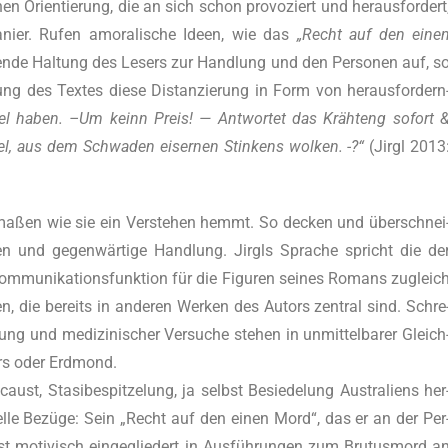
chen Ori­en­tie­rung, die an sich schon pro­vo­ziert und her­aus­for­dert
anier. Rufen amo­ra­li­sche Ideen, wie das
„Recht auf den eine
nen­de Hal­tung des Lesers zur Hand­lung und den Per­so­nen auf, s
e­rung des Tex­tes die­se Distan­zie­rung in Form von her­aus­for­dern
gel haben. –Um keinn Preis! — Ant­wor­tet das Kräh­t­eng sofort 
bel, aus dem Schwa­den eiser­nen Stin­kens wol­ken. -?“
(Jirgl 2013
her­ma­ßen wie sie ein Ver­ste­hen hemmt. So decken und über­schnei
­len und gegen­wär­ti­ge Hand­lung. Jirgls Spra­che spricht die de
 Kom­mu­ni­ka­ti­ons­funk­ti­on für die Figu­ren sei­nes Romans zugleic
en, die bereits in ande­ren Wer­ken des Autors zen­tral sind. Schre
hung und medi­zi­ni­scher Ver­su­che ste­hen in unmit­tel­ba­rer Gleich
ars oder Erd­mond.
ust, Sta­si­be­spit­ze­lung, ja selbst Besie­de­lung Aus­tra­li­ens her
ex­tu­el­le Bezü­ge: Sein „Recht auf den einen Mord“, das er an der Per
t moti­visch ein­ge­glie­dert in Aus­füh­run­gen zum Bru­tus­mord a