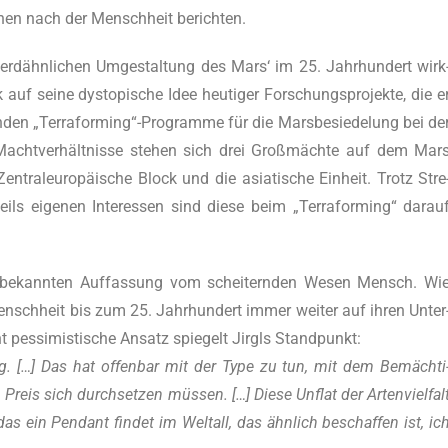
­hen nach der Mensch­heit berichten.
er erd­ähn­li­chen Umge­stal­tung des Mars‘ im 25. Jahr­hun­dert wirk
uf sei­ne dys­to­pi­sche Idee heu­ti­ger For­schungs­pro­jek­te, die e
ren­den „Terraforming“-Programme für die Mars­be­sie­de­lung bei de
 Macht­ver­hält­nis­se ste­hen sich drei Groß­mäch­te auf dem Mar
en­tral­eu­ro­päi­sche Block und die asia­ti­sche Ein­heit. Trotz Stre
eils eige­nen Inter­es­sen sind die­se beim „Ter­ra­forming“ dar­au
 bekann­ten Auf­fas­sung vom schei­tern­den Wesen Mensch. Wi
ensch­heit bis zum 25. Jahr­hun­dert immer wei­ter auf ihren Unter
t pes­si­mis­ti­sche Ansatz spie­gelt Jirgls Stand­punkt:
ug. […] Das hat offen­bar mit der Type zu tun, mit dem Bemäch­ti
is sich durch­set­zen müs­sen. […] Die­se Unflat der Arten­viel­fal
 ein Pen­dant fin­det im Welt­all, das ähn­lich beschaf­fen ist, ic