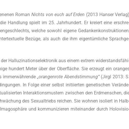
hie­ne­nen Roman
Nichts von euch auf Erden
(2013 Han­ser Ver­lag
ie Hand­lung spielt im 25. Jahr­hun­dert. Er kre­iert eine erschre
en­ge­schlechts, wel­che sowohl eige­ne Gedan­ken­kon­struk­tio­nen
 inter­tex­tu­el­le Bezü­ge, als auch die ihm eigen­tüm­li­che Sprach­ge
er Hal­lu­zi­na­ti­ons­elek­tro­nik aus einem extrem wider­stands­fä­hi
ni­ge hun­dert Meter über der Ober­flä­che. Sie erzeugt ein oran­ge
s immer­wäh­ren­de
„oran­gen­ro­te Abend­stim­mung“
(Jirgl 2013: S
un­gen. In Fol­ge einer selbst initi­ier­ten gene­ti­schen Ver­än­de
a­li­sier­ten Inter­ak­ti­ons­mus­tern zwi­schen den Erd­men­schen, di
hwä­chung des Sexu­al­triebs rei­chen. Sie woh­nen iso­liert in Halb
a­go­sphä­re und kom­mu­ni­zie­ren mit­ein­an­der durch Holo­vi­sio