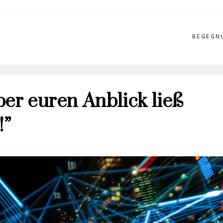
BEGEGN
ber euren Anblick ließ
!”