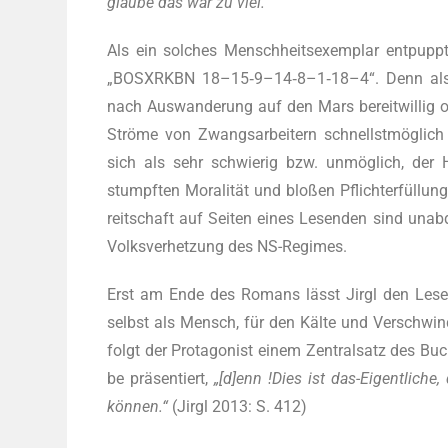
glau­be das wär zu viel.“
Als ein sol­ches Mensch­heits­exem­plar ent­pu
„BOSXRKBN 18–15‑9–14‑8–1‑18–4“. Denn als zur H
nach Aus­wan­de­rung auf den Mars bereit­wil­lig o
Strö­me von Zwangs­ar­bei­tern schnellst­mög­lich 
sich als sehr schwie­rig bzw. unmög­lich, der Hau
stumpf­ten Mora­li­tät und blo­ßen Pflicht­er­fül­lun
reit­schaft auf Sei­ten eines Lesen­den sind unab­di
Volks­ver­het­zung des NS-Regimes.
Erst am Ende des Romans lässt Jirgl den Leser ti
selbst als Mensch, für den Käl­te und Ver­schwin­de
folgt der Prot­ago­nist einem Zen­tral­satz des Buc
be prä­sen­tiert,
„[d]enn !Dies ist das-Eigent­li­
kön­nen.“
(Jirgl 2013: S. 412)