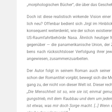
„mor­pho­lo­gi­schen Bücher“, die über das Gesche
Doch ist die­se rea­lis­tisch wir­ken­de Visi­on ein
lich neu? Offen­bar bedient sich Jirgl im Hin­blick a
kon­se­quent wei­ter­denkt, wie der schon exis­tie­
US-Raum­fahrt­be­hör­de Nasa. Ähn­lich heu­ti­ger
gegen­über — die pan­ame­ri­ka­ni­sche Uni­on, der Z
bens nach rück­sichts­lo­ser Ver­fol­gung ihrer jew
ange­wie­sen, zusammenzuarbeiten.
Der Autor folgt in sei­nem Roman auch sei­ner
schon der Roman­ti­tel vor­gibt, bewegt sich die M
gang zu, der nicht von die­ser Welt ist. Die­ser rech
„Die Mensch­heit ist so, wie sie ist, ein­mal gen
gungs­trieb, mit dem Raub­bau und dem um jeden Pre
ist etwas, was mir doch Sor­ge macht. […] Wenn das
1