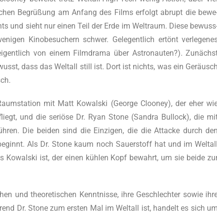
a­li­schen Begrü­ßung am Anfang des Films erfolgt abrupt die bewe
ichts und sieht nur einen Teil der Erde im Welt­raum. Die­se bewuss
eni­gen Kino­be­su­chern schwer. Gele­gent­lich ertönt ver­le­ge­ne
igent­lich von einem Film­dra­ma über Astro­nau­ten?). Zunächs
st, dass das Welt­all still ist. Dort ist nichts, was ein Geräusc
sch.
aum­sta­ti­on mit Matt Kowal­ski (Geor­ge Cloo­ney), der eher wi
liegt, und die seriö­se Dr. Ryan Stone (San­dra Bul­lock), die mi
h­füh­ren. Die bei­den sind die Ein­zi­gen, die die Atta­cke durch de
beginnt. Als Dr. Stone kaum noch Sau­er­stoff hat und im Welt­al
ss es Kowal­ski ist, der einen küh­len Kopf bewahrt, um sie bei­de zu
chen und theo­re­ti­schen Kennt­nis­se, ihre Geschlech­ter sowie ihr
h­rend Dr. Stone zum ers­ten Mal im Welt­all ist, han­delt es sich u