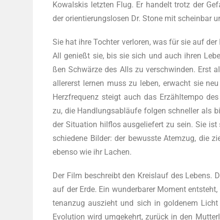
Kowalskis letz­ten Flug. Er han­delt trotz der Gefah
der ori­en­tie­rungs­lo­sen Dr. Stone mit schein­bar 
Sie hat ihre Toch­ter ver­lo­ren, was für sie auf der E
All genießt sie, bis sie sich und auch ihren Lebens
ßen Schwär­ze des Alls zu ver­schwin­den. Erst 
aller­erst ler­nen muss zu leben, erwacht sie n
Herz­fre­quenz steigt auch das Erzähl­tem­po des
zu, die Hand­lungs­ab­läu­fe fol­gen schnel­ler als b
der Situa­ti­on hilf­los aus­ge­lie­fert zu sein. Sie
schie­de­ne Bil­der: der bewuss­te Atem­zug, die zi
eben­so wie ihr Lachen.
Der Film beschreibt den Kreis­lauf des Lebens. Dr
auf der Erde. Ein wun­der­ba­rer Moment ent­steht, a
ten­an­zug aus­zieht und sich in gol­de­nem Licht
Evo­lu­ti­on wird umge­kehrt, zurück in den Mut­te