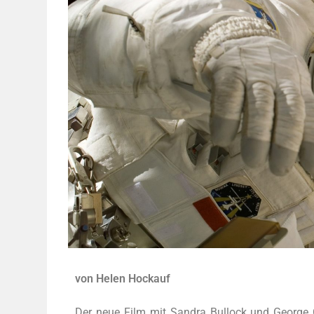
von Helen Hockauf
Der neue Film mit San­dra Bul­lock und Geor­ge C