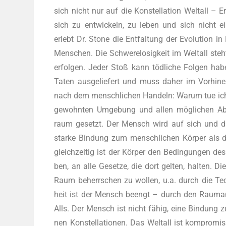
sich nicht nur auf die Kon­stel­la­ti­on Welt­all – 
sich zu ent­wi­ckeln, zu leben und sich nicht ei
erlebt Dr. Stone die Ent­fal­tung der Evo­lu­ti­on 
Men­schen. Die Schwe­re­lo­sig­keit im Welt­all 
erfol­gen. Jeder Stoß kann töd­li­che Fol­gen hab
Taten aus­ge­lie­fert und muss daher im Vor­hin­e
nach dem mensch­li­chen Han­deln: War­um tue ic
gewohn­ten Umge­bung und allen mög­li­chen Ablen­
raum gesetzt. Der Mensch wird auf sich und die
star­ke Bin­dung zum mensch­li­chen Kör­per als d
gleich­zei­tig ist der Kör­per den Bedin­gun­gen de
ben, an alle Geset­ze, die dort gel­ten, hal­ten. Di
Raum beherr­schen zu wol­len, u.a. durch die Tech­nik
heit ist der Mensch beengt – durch den Raum­an­
Alls. Der Mensch ist nicht fähig, eine Bin­dung 
nen Kon­stel­la­tio­nen. Das Welt­all ist kom­pro­mi