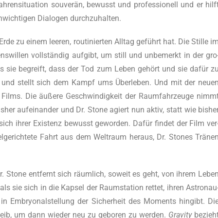
­ren­si­tua­ti­on sou­ve­rän, bewusst und pro­fes­sio­nell und er hilf
unwich­ti­gen Dia­lo­gen durchzuhalten.
rde zu einem lee­ren, rou­ti­nier­ten All­tag geführt hat. Die Stil­le i
­wil­len voll­stän­dig auf­gibt, um still und unbe­merkt in der gro
als sie begreift, dass der Tod zum Leben gehört und sie dafür z
eu und stellt sich dem Kampf ums Über­le­ben. Und mit der neu­e
 Films. Die äuße­re Geschwin­dig­keit der Raum­fahr­zeu­ge nimm
is­her auf­ein­an­der und Dr. Stone agiert nun aktiv, statt wie bis­he
 ist sich ihrer Exis­tenz bewusst gewor­den. Dafür fin­det der Film ver
el­ge­rich­te­te Fahrt aus dem Welt­raum her­aus, Dr. Stones Trä­ne
. Stone ent­fernt sich räum­lich, soweit es geht, von ihrem Lebe
ls sie sich in die Kap­sel der Raum­sta­ti­on ret­tet, ihren Astro­nau
 in Embryo­nal­stel­lung der Sicher­heit des Moments hin­gibt. Di
r­leib, um dann wie­der neu zu gebo­ren zu wer­den.
Gra­vi­ty
bezieh