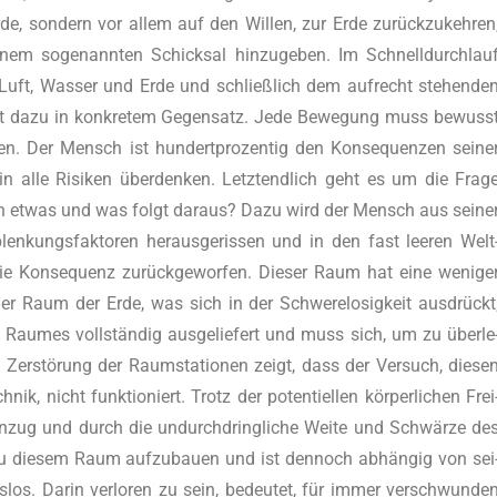
Erde, son­dern vor allem auf den Wil­len, zur Erde zurück­zu­keh­ren
nem soge­nann­ten Schick­sal hin­zu­ge­ben. Im Schnell­durch­lau
in Luft, Was­ser und Erde und schließ­lich dem auf­recht ste­hen­de
steht dazu in kon­kre­tem Gegen­satz. Jede Bewe­gung muss bewuss
en. Der Mensch ist hun­dert­pro­zen­tig den Kon­se­quen­zen sei­ne
in alle Risi­ken über­den­ken. Letzt­end­lich geht es um die Fra­g
h etwas und was folgt dar­aus? Dazu wird der Mensch aus sei­ne
kungs­fak­to­ren her­aus­ge­ris­sen und in den fast lee­ren Welt
 Kon­se­quenz zurück­ge­wor­fen. Die­ser Raum hat eine weni­ge
er Raum der Erde, was sich in der Schwe­re­lo­sig­keit aus­drückt
s Rau­mes voll­stän­dig aus­ge­lie­fert und muss sich, um zu über­le
e Zer­stö­rung der Raum­sta­tio­nen zeigt, dass der Ver­such, die­se
, nicht funk­tio­niert. Trotz der poten­ti­el­len kör­per­li­chen Frei
zug und durch die undurch­dring­li­che Wei­te und Schwär­ze de
zu die­sem Raum auf­zu­bau­en und ist den­noch abhän­gig von sei
ss­los. Dar­in ver­lo­ren zu sein, bedeu­tet, für immer ver­schwun­de