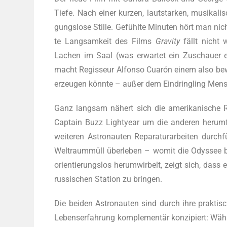
Tie­fe. Nach einer kur­zen, laut­star­ken, musi­k
gungs­lo­se Stil­le. Gefühl­te Minu­ten hört man n
te Lang­sam­keit des Films
Gra­vi­ty
fällt nicht w
Lachen im Saal (was erwar­tet ein Zuschau­er e
macht Regis­seur Alfon­so Cuarón einem also bewus
erzeu­gen könn­te – außer dem Ein­dring­ling Men
Ganz lang­sam nähert sich die ame­ri­ka­ni­sche R
Cap­tain Buzz Ligh­tyear um die ande­ren her­um­f
wei­te­ren Astro­nau­ten Repa­ra­tur­ar­bei­ten durc
Welt­raum­müll über­le­ben – womit die Odys­see 
ori­en­tie­rungs­los her­um­wir­belt, zeigt sich, da
rus­si­schen Sta­ti­on zu bringen.
Die bei­den Astro­nau­ten sind durch ihre prak­ti­s
Lebens­er­fah­rung kom­ple­men­tär kon­zi­piert: Wä