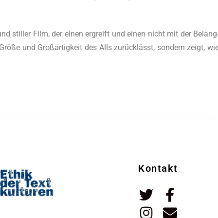
r und stil­ler Film, der einen ergreift und einen nicht mit der Belang
r Grö­ße und Groß­ar­tig­keit des Alls zurück­lässt, son­dern zeigt, wi
Kontakt