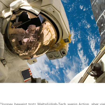
loo­ney beweist trotz Welt­all-High-Tech wenig Action, aber vie