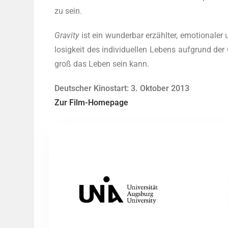
zu sein.
Gra­vi­ty
ist ein wun­der­bar erzähl­ter, emo­tio­na­le
lo­sig­keit des indi­vi­du­el­len Lebens auf­grund de
groß das Leben sein kann.
Deut­scher Kino­start: 3. Okto­ber 2013
Zur Film-Home­page