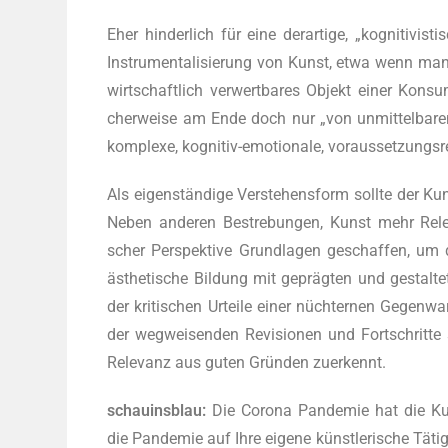
Eher hin­der­lich für eine der­ar­ti­ge, „kogni­ti­v
Instru­men­ta­li­sie­rung von Kunst, etwa wenn man sie
wirt­schaft­lich ver­wert­ba­res Objekt einer Kon­s
cher­wei­se am Ende doch nur „von unmit­tel­ba­rem
kom­ple­xe, kogni­tiv-emo­tio­na­le, vor­aus­set­zung
Als eigen­stän­di­ge Ver­ste­hens­form soll­te der
Neben ande­ren Bestre­bun­gen, Kunst mehr Rele­van
scher Per­spek­ti­ve Grund­la­gen geschaf­fen, um 
ästhe­ti­sche Bil­dung mit gepräg­ten und gestal­te­
der kri­ti­schen Urtei­le einer nüch­ter­nen Gegen­
der weg­wei­sen­den Revi­sio­nen und Fort­schrit­te 
Rele­vanz aus guten Grün­den zuerkennt.
schau­ins­blau:
Die Coro­na Pan­de­mie hat die Kun
die Pan­de­mie auf Ihre eige­ne künst­le­ri­sche Tät