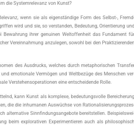
m die Sys­tem­re­le­vanz von Kunst?
ele­vanz, wenn sie als eigen­stän­di­ge Form des Selbst‑, Fremd
if­fen wird und sie, so ver­stan­den, Bedeu­tung, Ori­en­tie­rung un
 bei Bewah­rung ihrer genui­nen Welt­of­fen­heit das Fun­da­ment fü
­scher Ver­ein­nah­mung anzu­le­gen, sowohl bei den Prak­ti­zie­ren­de
o­men des Aus­drucks, wel­ches durch meta­pho­ri­schen Trans­fe
­ve und emo­tio­na­le Ver­mö­gen und Welt­be­zü­ge des Men­schen ver
a­le Ver­ste­hens­ope­ra­tio­nen eine ent­schei­den­de Rolle.
it­telnd, kann Kunst als kom­ple­xe, bedeu­tungs­vol­le Berei­che­run
ken, die die inhu­ma­nen Aus­wüch­se von Ratio­na­li­sie­rungs­pro­zes
lter­na­ti­ve Sinn­fin­dungs­an­ge­bo­te bereit­stel­len. Bei­spiels­wei
ng beim explo­ra­ti­ven Expe­ri­men­tie­ren auch als phi­lo­so­phisc