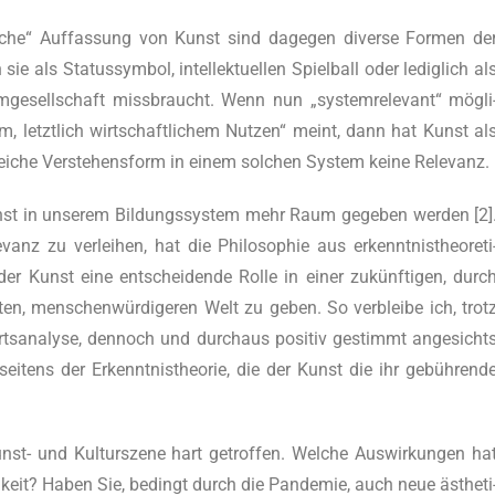
is­ti­sche“ Auf­fas­sung von Kunst sind dage­gen diver­se For­men de
 als Sta­tus­sym­bol, intel­lek­tu­el­len Spiel­ball oder ledig­lich al
um­ge­sell­schaft miss­braucht. Wenn nun „sys­tem­re­le­vant“ mög­li
, letzt­lich wirt­schaft­li­chem Nut­zen“ meint, dann hat Kunst al
s­rei­che Ver­ste­hens­form in einem sol­chen Sys­tem kei­ne Relevanz.
 Kunst in unse­rem Bil­dungs­sys­tem mehr Raum gege­ben wer­den [2]
z zu ver­lei­hen, hat die Phi­lo­so­phie aus erkennt­nis­theo­re­ti
der Kunst eine ent­schei­den­de Rol­le in einer zukünf­ti­gen, durc
ten, men­schen­wür­di­ge­ren Welt zu geben. So ver­blei­be ich, trot
warts­ana­ly­se, den­noch und durch­aus posi­tiv gestimmt ange­sicht
sei­tens der Erkennt­nis­theo­rie, die der Kunst die ihr gebüh­ren­d
st- und Kul­tur­sze­ne hart getrof­fen. Wel­che Aus­wir­kun­gen ha
ig­keit? Haben Sie, bedingt durch die Pan­de­mie, auch neue ästhe­ti