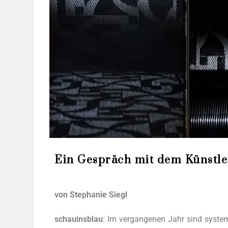
Ein Gespräch mit dem Künstle
von Ste­pha­nie Siegl
schau­ins­blau
: Im ver­gan­ge­nen Jahr sind sys­tem­