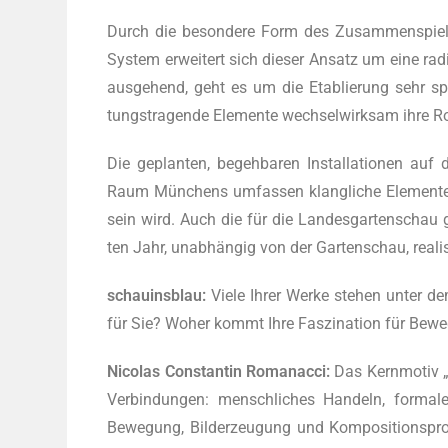
Durch die beson­de­re Form des Zusam­men­spiels
Sys­tem erwei­tert sich die­ser Ansatz um eine radi
aus­ge­hend, geht es um die Eta­blie­rung sehr spe­z
tungs­tra­gen­de Ele­men­te wech­sel­wirk­sam ihre R
Die geplan­ten, begeh­ba­ren Instal­la­tio­nen auf
Raum Mün­chens umfas­sen klang­li­che Ele­men­te
sein wird. Auch die für die Lan­des­gar­ten­schau ge
ten Jahr, unab­hän­gig von der Gar­ten­schau, rea­li
schau­ins­blau:
Vie­le Ihrer Wer­ke ste­hen unter d
für Sie? Woher kommt Ihre Fas­zi­na­ti­on für Bew
Nico­las Con­stan­tin Roma­n­ac­ci:
Das Kern­mo­tiv 
Ver­bin­dun­gen: mensch­li­ches Han­deln, for­ma­
Bewe­gung, Bil­der­zeu­gung und Kom­po­si­ti­ons­pro­