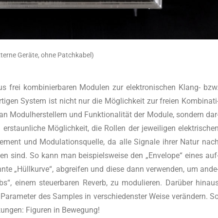
xter­ne Gerä­te, ohne Patchkabel)
frei kom­bi­nier­ba­ren Modu­len zur elek­tro­ni­schen Klang- bzw
ti­gen Sys­tem ist nicht nur die Mög­lich­keit zur frei­en Kom­bi­na­ti
Modul­her­stel­lern und Funk­tio­na­li­tät der Modu­le, son­dern dar
 erstaun­li­che Mög­lich­keit, die Rol­len der jewei­li­gen elek­tri­sche
e­ment und Modu­la­ti­ons­quel­le, da alle Signa­le ihrer Natur nac
un­gen sind. So kann man bei­spiels­wei­se den „Enve­lo­pe“ eines auf
­te „Hüll­kur­ve“, abgrei­fen und die­se dann ver­wen­den, um ande
bs“, einem steu­er­ba­ren Reverb, zu modu­lie­ren. Dar­über hin­au
ra­me­ter des Samples in ver­schie­dens­ter Wei­se ver­än­dern. S
­kun­gen: Figu­ren in Bewegung!