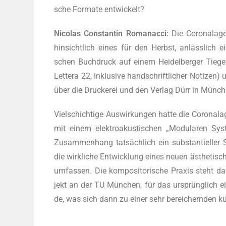
sche For­ma­te entwickelt?
Nico­las Con­stan­tin Roma­n­ac­ci:
Die Coro­nalage
hin­sicht­lich eines für den Herbst, anläss­lich ei
schen Buch­druck auf einem Hei­del­ber­ger Tie­gel, z
Let­te­ra 22, inklu­si­ve hand­schrift­li­cher Noti­zen
über die Dru­cke­rei und den Ver­lag Dürr in Mün­c
Viel­schich­ti­ge Aus­wir­kun­gen hat­te die Coro­nalag
mit einem elek­tro­akus­ti­schen „Modu­la­ren Sys­
Zusam­men­hang tat­säch­lich ein sub­stan­ti­el­ler 
die wirk­li­che Ent­wick­lung eines neu­en ästhe­ti­
umfas­sen. Die kom­po­si­to­ri­sche Pra­xis steh
jekt an der TU Mün­chen, für das ursprüng­lich eine
de, was sich dann zu einer sehr berei­chern­den küns