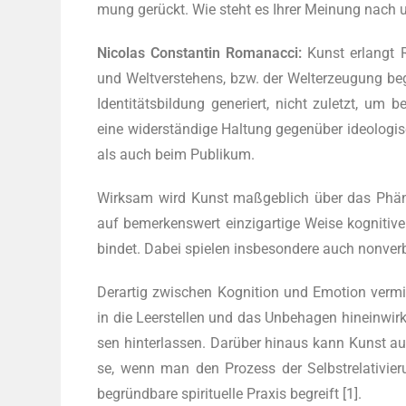
mung gerückt. Wie steht es Ihrer Mei­nung nach u
Nico­las Con­stan­tin Roma­n­ac­ci:
Kunst erlangt R
und Welt­ver­ste­hens, bzw. der Welt­erzeu­gung begr
Iden­ti­täts­bil­dung gene­riert, nicht zuletzt, um
eine wider­stän­di­ge Hal­tung gegen­über ideo­lo­gi
als auch beim Publikum.
Wirk­sam wird Kunst maß­geb­lich über das Phä­n
auf bemer­kens­wert ein­zig­ar­ti­ge Wei­se kogni­ti
bin­det. Dabei spie­len ins­be­son­de­re auch non­ver­b
Der­ar­tig zwi­schen Kogni­ti­on und Emo­ti­on ver­m
in die Leer­stel­len und das Unbe­ha­gen hin­ein­wir­
sen hin­ter­las­sen. Dar­über hin­aus kann Kunst auch a
se, wenn man den Pro­zess der Selbst­re­la­ti­vie­ru
begründ­ba­re spi­ri­tu­el­le Pra­xis begreift [1].