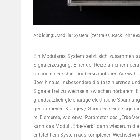
Abbil­dung: „Modu­lar Sys­tem“ (zen­tra­les „Rack“, ohne e
Ein Modu­la­res Sys­tem setzt sich zusam­men aus 
Signal­er­zeu­gung. Einer der Rei­ze an einem der­ar­
on aus einer schier unüber­schau­ba­ren Aus­wahl an 
über hin­aus ins­be­son­de­re die fas­zi­nie­ren­de und
Signa­le frei zu wech­seln zwi­schen hör­ba­rem El
grund­sätz­lich gleich­ar­ti­ge elek­tri­sche Span­n
ge­nom­me­nen Klan­ges / Samples sei­ne soge­nann
re Ele­men­te, wie etwa Para­me­ter des „Erbe-Ver
kann das Modul „Erbe-Verb“ dann wie­der­um die Pa
ent­steht ein Sys­tem aus kom­ple­xen Wech­sel­wir