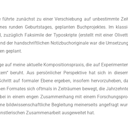
 führ­te zunächst zu einer Ver­schie­bung auf unbe­stimm­te Zei
nes run­den Geburts­ta­ges, geplan­ten Buch­pro­jek­tes. Im klas­si
uzüg­lich Fak­si­mi­le der Typo­skrip­te (erstellt mit einer Oli­vet­t
) und der hand­schrift­li­chen Notiz­bucho­ri­gi­na­le war die Umset­zun
hen geplant.
e auf mei­ne aktu­el­le Kom­po­si­ti­ons­pra­xis, die auf Expe­ri­men­te
tem“ beruht. Aus per­sön­li­cher Per­spek­ti­ve hat sich in die­se
Schritt auf for­ma­ler Ebe­ne erge­ben, inso­fern her­vor­zu­he­ben, d
schen For­ma­tes sich oft­mals in Zeit­räu­men bewegt, die Jahr­zehn­t
t dabei in einem engen Zusam­men­hang mit einem For­schungs­pro
 bild­wis­sen­schaft­li­che Beglei­tung mei­ner­seits ange­fragt wur
t­le­ri­schen Zusam­men­ar­beit aus­ge­wei­tet hat.