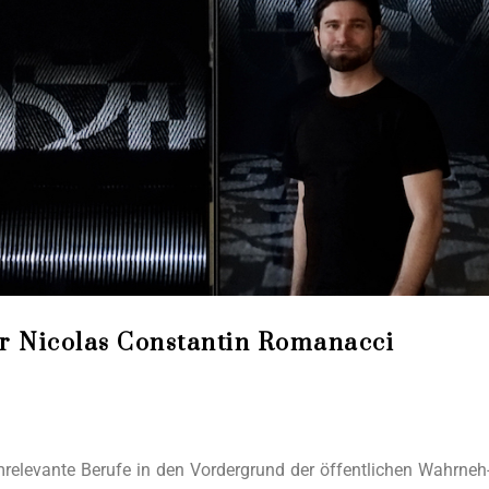
r Nicolas Constantin Romanacci
re­le­van­te Beru­fe in den Vor­der­grund der öffent­li­chen Wahr­neh