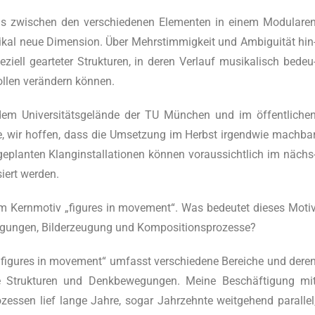
 zwi­schen den ver­schie­de­nen Ele­men­ten in einem Modu­la­re
­kal neue Dimen­si­on. Über Mehr­stim­mig­keit und Ambi­gui­tät hin
i­ell gear­te­ter Struk­tu­ren, in deren Ver­lauf musi­ka­lisch bedeu
ol­len ver­än­dern können.
 dem Uni­ver­si­täts­ge­län­de der TU Mün­chen und im öffent­li­che
, wir hof­fen, dass die Umset­zung im Herbst irgend­wie mach­ba
plan­ten Klang­in­stal­la­tio­nen kön­nen vor­aus­sicht­lich im nächs
­siert werden.
em Kern­mo­tiv „figu­res in move­ment“. Was bedeu­tet die­ses Moti
e­gun­gen, Bil­der­zeu­gung und Kompositionsprozesse?
„figu­res in move­ment“ umfasst ver­schie­de­ne Berei­che und dere
le Struk­tu­ren und Denk­be­we­gun­gen. Mei­ne Beschäf­ti­gung mi
zes­sen lief lan­ge Jah­re, sogar Jahr­zehn­te weit­ge­hend par­al­lel