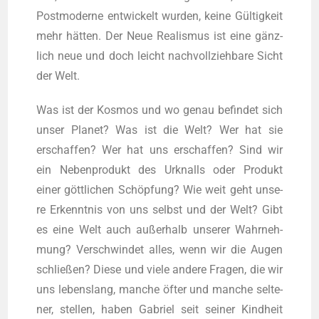
Post­mo­der­ne ent­wi­ckelt wur­den, kei­ne Gül­tig­keit
mehr hät­ten. Der Neue Rea­lis­mus ist eine gänz­
lich neue und doch leicht nach­voll­zieh­ba­re Sicht
der Welt.
Was ist der Kos­mos und wo genau befin­det sich
unser Pla­net? Was ist die Welt? Wer hat sie
erschaf­fen? Wer hat uns erschaf­fen? Sind wir
ein Neben­pro­dukt des Urknalls oder Pro­dukt
einer gött­li­chen Schöp­fung? Wie weit geht unse­
re Erkennt­nis von uns selbst und der Welt? Gibt
es eine Welt auch außer­halb unse­rer Wahr­neh­
mung? Ver­schwin­det alles, wenn wir die Augen
schlie­ßen? Die­se und vie­le ande­re Fra­gen, die wir
uns lebens­lang, man­che öfter und man­che sel­te­
ner, stel­len, haben Gabri­el seit sei­ner Kind­heit