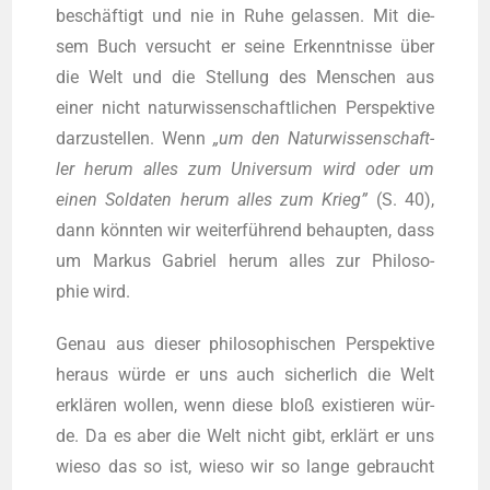
beschäf­tigt und nie in Ruhe gelas­sen. Mit die­
sem Buch ver­sucht er sei­ne Erkennt­nis­se über
die Welt und die Stel­lung des Men­schen aus
einer nicht natur­wis­sen­schaft­li­chen Per­spek­ti­ve
dar­zu­stel­len. Wenn
„um den Natur­wis­sen­schaft­
ler her­um alles zum Uni­ver­sum wird oder um
einen Sol­da­ten her­um alles zum Krieg”
(S. 40),
dann könn­ten wir wei­ter­füh­rend behaup­ten, dass
um Mar­kus Gabri­el her­um alles zur Phi­lo­so­
phie wird.
Genau aus die­ser phi­lo­so­phi­schen Per­spek­ti­ve
her­aus wür­de er uns auch sicher­lich die Welt
erklä­ren wol­len, wenn die­se bloß exis­tie­ren wür­
de. Da es aber die Welt nicht gibt, erklärt er uns
wie­so das so ist, wie­so wir so lan­ge gebraucht