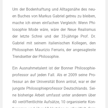
Um der Boden­haf­tung und All­tags­nä­he des neu­
en Buches von Mar­kus Gabri­el getreu zu blei­ben,
mache ich einen ein­fa­chen Ver­gleich: Wenn Phi­
lo­so­phie Mode wäre, wäre der Neue Rea­lis­mus
der letz­te Schrei und der 33-jäh­ri­ge Prof. Dr.
Gabri­el mit sei­nem ita­lie­ni­schen Kol­le­gen, den
Phi­lo­so­phen Mau­ri­zio Fer­ra­ris, der ange­sag­tes­te
Trend­set­ter der Philosophie.
Ein Aus­nah­me­ta­lent ist der Bon­ner Phi­lo­so­phie­
pro­fes­sor auf jeden Fall. Als er 2009 sei­ne Pro­
fes­sur an der Uni­ver­si­tät Bonn antrat, war er der
jungste Phi­lo­so­phie­pro­fes­sor Deutsch­lands. Sei­
ne bis­he­ri­ge Arbeit umfasst unter ande­rem über
40 ver­öf­fent­lich­te Auf­sät­ze, 10 orga­ni­sier­te Kon­