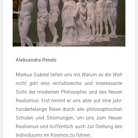
Alek­san­dra Pendo
Mar­kus Gabri­el lie­fert uns mit
War­um es die Welt
nicht gibt
eine ein­falls­rei­che und inter­es­san­te
Sicht der moder­nen Phi­lo­so­phie und des Neu­en
Rea­lis­mus. Erst nimmt er uns aber auf eine jahr­
hun­der­te­lan­ge Rei­se durch alle phi­lo­so­phi­schen
Schu­len und Strö­mun­gen, um uns zum Neu­en
Rea­lis­mus und hof­fent­lich auch zur Stel­lung des
Indi­vi­du­ums im Kos­mos zu führen.