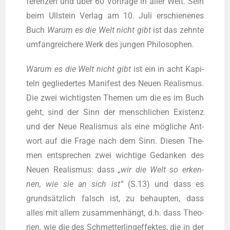
fe­ren­zen und über 60 Vor­trä­ge in aller Welt. Sein
beim Ull­stein Ver­lag am 10. Juli erschie­ne­nes
Buch
War­um es die Welt nicht gibt
ist das zehn­te
umfang­rei­che­re Werk des jun­gen Philosophen.
War­um es die Welt nicht gibt
ist ein in acht Kapi­
teln geglie­der­tes Mani­fest des Neu­en Rea­lis­mus.
Die zwei wich­tigs­ten The­men um die es im Buch
geht, sind der Sinn der mensch­li­chen Exis­tenz
und der Neue Rea­lis­mus als eine mög­li­che Ant­
wort auf die Fra­ge nach dem Sinn. Die­sen The­
men ent­spre­chen zwei wich­ti­ge Gedan­ken des
Neu­en Rea­lis­mus: dass
„wir die Welt so erken­
nen, wie sie an sich ist”
(S.13) und dass es
grund­sätz­lich falsch ist, zu behaup­ten, dass
alles mit allem zusam­men­hängt, d.h. dass Theo­
rien, wie die des Schmet­ter­ling­ef­fek­tes, die in der