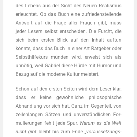
des Lebens aus der Sicht des Neu­en Rea­lis­mus
erleuch­tet. Ob das Buch eine zufrie­den­stel­len­de
Ant­wort auf die Fra­ge aller Fra­gen gibt, muss
jeder Lesern selbst ent­schei­den. Die Furcht, die
sich beim ers­ten Blick auf den Inhalt auf­tun
könn­te, dass das Buch in einer Art Rat­ge­ber oder
Selbst­hil­fe­kurs mün­den wird, erweist sich als
unnö­tig, weil Gabri­el die­se Hür­de mit Humor und
Bezug auf die moder­ne Kul­tur meistert.
Schon auf den ers­ten Sei­ten wird dem Leser klar,
dass er kei­ne gewöhn­li­che phi­lo­so­phi­sche
Abhand­lung vor sich hat. Ganz im Gegen­teil, von
zei­len­lan­gen Sät­zen und unver­ständ­li­chen For­
mu­lie­run­gen fehlt jede Spur,
War­um es die Welt
nicht gibt
bleibt bis zum Ende
„vor­aus­set­zungs­