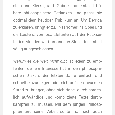
stein und Kier­ke­gaard. Gabri­el moder­ni­siert frü­
he­re phi­lo­so­phi­sche Gedan­ken und passt sie
opti­mal dem heu­ti­gen Publi­kum an. Um Der­ri­da
zu erklä­ren, bringt er z.B. Nas­hör­ner ins Spiel und
die Exis­tenz von rosa Ele­fan­ten auf der Rück­sei­
te des Mon­des wird an ande­rer Stel­le doch nicht
völ­lig ausgeschlossen.
War­um es die Welt nicht gibt
ist jedem zu emp­
feh­len, der ein Inter­es­se hat in den phi­lo­so­phi­
schen Dis­kurs der letz­ten Jah­re ein­fach und
schnell ein­zu­stei­gen oder sich auf den neu­es­ten
Stand zu brin­gen, ohne sich dabei durch sprach­
lich auf­wän­di­ge und kom­pli­zier­te Tex­te durch­
kämp­fen zu müs­sen. Mit dem jun­gen Phi­lo­so­
phen und sei­ner Arbeit soll­te man sich auch