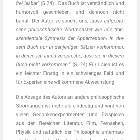
frei les­bar”
(S.24) . Das Buch ist ver­ständ­lich und
humor­voll geschrie­ben, und den­noch nicht
banal. Der Autor ver­spricht uns,
„dass auf­ge­bla­
se­ne phi­lo­so­phi­sche Wort­mons­ter wie ›die tran­
szen­den­ta­le Syn­the­sis der App­er­zep­ti­on‹ in die­
sem Buch nur in den­je­ni­gen Sät­zen vor­kom­men,
in denen ich Ihnen ver­spre­che, dass sie in die­sem
Buch nicht vor­kom­men.”
(S. 24) Für Lai­en ist es
ein leich­ter Eins­tig in ein schwie­ri­ges Feld und
für Exper­ten eine will­kom­me­ne Abwechslung.
Die Absa­ge des Autors an ande­re phi­lo­so­phi­sche
Strö­mun­gen ist mehr als ein­deu­tig und wird von
vie­len Gedan­ken­ex­pe­ri­men­ten und Bei­spie­len
aus den Berei­chen Lite­ra­tur, Film, Fern­se­hen,
Phy­sik und natür­lich der Phi­lo­so­phie unter­mau­