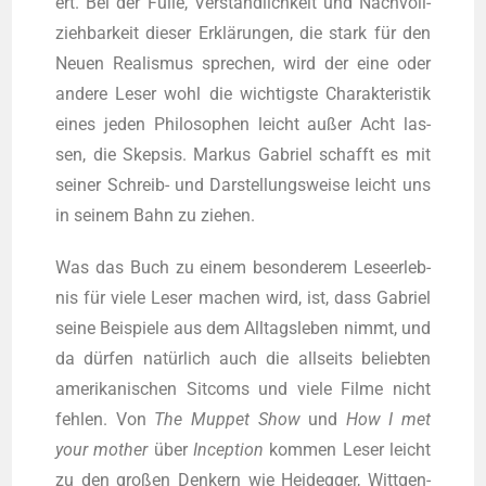
ert. Bei der Fül­le, Ver­ständ­lich­keit und Nach­voll­
zieh­bar­keit die­ser Erklä­run­gen, die stark für den
Neu­en Rea­lis­mus spre­chen, wird der eine oder
ande­re Leser wohl die wich­tigs­te Cha­rak­te­ris­tik
eines jeden Phi­lo­so­phen leicht außer Acht las­
sen, die Skep­sis. Mar­kus Gabri­el schafft es mit
sei­ner Schreib- und Dar­stel­lungs­wei­se leicht uns
in sei­nem Bahn zu ziehen.
Was das Buch zu einem beson­de­rem Lese­er­leb­
nis für vie­le Leser machen wird, ist, dass Gabri­el
sei­ne Bei­spie­le aus dem All­tags­le­ben nimmt, und
da dür­fen natür­lich auch die all­seits belieb­ten
ame­ri­ka­ni­schen Sit­coms und vie­le Fil­me nicht
feh­len. Von
The Mup­pet Show
und
How I met
your mother
über
Incep­ti­on
kom­men Leser leicht
zu den gro­ßen Den­kern wie Heid­eg­ger, Witt­gen­