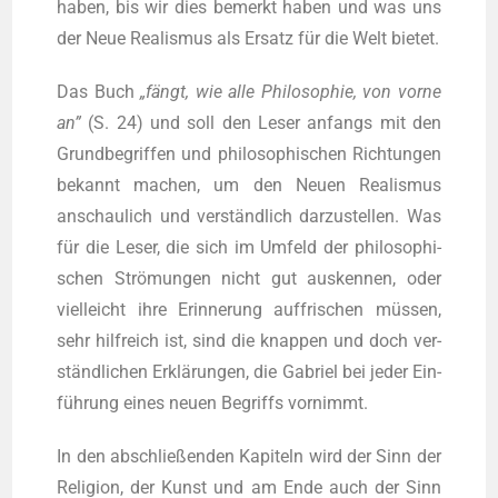
haben, bis wir dies bemerkt haben und was uns
der Neue Rea­lis­mus als Ersatz für die Welt bietet.
Das Buch
„fängt, wie alle Phi­lo­so­phie, von vor­ne
an”
(S. 24) und soll den Leser anfangs mit den
Grund­be­grif­fen und phi­lo­so­phi­schen Rich­tun­gen
bekannt machen, um den Neu­en Rea­lis­mus
anschau­lich und ver­ständ­lich dar­zu­stel­len. Was
für die Leser, die sich im Umfeld der phi­lo­so­phi­
schen Strö­mun­gen nicht gut aus­ken­nen, oder
viel­leicht ihre Erin­ne­rung auf­fri­schen müs­sen,
sehr hilf­reich ist, sind die knap­pen und doch ver­
ständ­li­chen Erklä­run­gen, die Gabri­el bei jeder Ein­
füh­rung eines neu­en Begriffs vornimmt.
In den abschlie­ßen­den Kapi­teln wird der Sinn der
Reli­gi­on, der Kunst und am Ende auch der Sinn