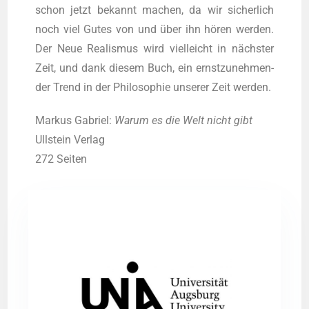
schon jetzt bekannt machen, da wir sicher­lich
noch viel Gutes von und über ihn hören wer­den.
Der Neue Rea­lis­mus wird viel­leicht in nächs­ter
Zeit, und dank die­sem Buch, ein ernst­zu­neh­men­
der Trend in der Phi­lo­so­phie unse­rer Zeit werden.
Mar­kus Gabri­el:
War­um es die Welt nicht gibt
Ull­stein Ver­lag
272 Sei­ten