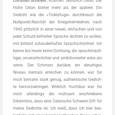
Chris­ti­an Schloy­er:
Kos­men: Natür­lich Celan. Der
frü­he Celan bis­her mehr als der spä­te­re. Ein
Gedicht wie die »Todes­fu­ge« durch­kreuzt die
Null­punkt-Nai­vi­tät der Kriegs­heim­keh­rer, nach
1945 plötz­lich in einer neu­en, ein­fa­chen und von
jeder Schuld befrei­ten Spra­che dich­ten zu wol­len,
mit bril­lant schau­der­haf­ter Sprach­schön­heit. Ich
ken­ne bis heu­te kei­ne Dich­tung, die sprach­mäch­
ti­ger, unver­söhn­li­cher und ambi­tio­nier­ter wäre als
sei­ne. Der Schmerz dar­über, ein der­ar­ti­ges
Niveau nie­mals errei­chen zu kön­nen, war für
mich bei­na­he stark genug, authen­ti­sche Gedich­
te her­vor­zu­brin­gen. Wirk­lich frucht­bar war für
mich aller­dings die müh­sam erschrie­be­ne
Erkennt­nis, dass eine Cel­an­sche Schwe­re Gift für
mei­ne Gedich­te ist. Ich weiß, dass ich hier bes­