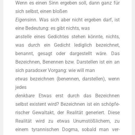
Wenn es einen Sinn erge­ben soll, dann ganz für
sich selbst, einen blo­ßen
Eigen
sinn. Was sich aber nicht erge­ben darf, ist
eine Bedeu­tung: es gibt nichts, was
anstel­le
eines Gedich­tes ste­hen könn­te, nichts,
was durch ein Gedicht ledig­lich bezeich­net,
benannt, gesagt oder dar­ge­stellt wäre. Das
Bezeich­nen, Benen­nen bzw. Dar­stel­len ist ein an
sich para­do­xer Vor­gang: wie will man
etwas
bezeich­nen (benen­nen, dar­stel­len), wenn
jedes
denk­ba­re
Etwas erst durch das Bezeich­nen
selbst exis­tent wird? Bezeich­nen ist ein schöp­fe­
ri­scher Gewalt­akt, der Rea­li­tät gene­riert. Die­se
Rea­li­tät wird zu etwas Unum­stöß­li­chem, zu
einem tyran­ni­schen Dog­ma, sobald man ver­