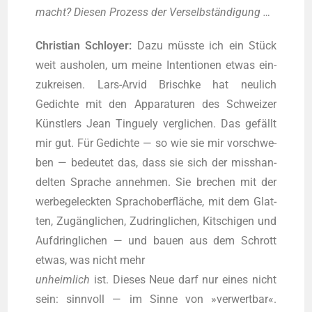
macht? Die­sen Pro­zess der Verselbständigung …
Chris­ti­an Schloy­er:
Dazu müss­te ich ein Stück
weit aus­ho­len, um mei­ne Inten­tio­nen etwas ein­
zu­krei­sen. Lars-Arvid Brisch­ke hat neu­lich
Gedich­te mit den Appa­ra­tu­ren des Schwei­zer
Künst­lers Jean Tin­gue­ly ver­gli­chen. Das gefällt
mir gut. Für Gedich­te — so wie sie mir vor­schwe­
ben — bedeu­tet das, dass sie sich der miss­han­
del­ten Spra­che anneh­men. Sie bre­chen mit der
wer­be­geleck­ten Sprach­ober­flä­che, mit dem Glat­
ten, Zugäng­li­chen, Zudring­li­chen, Kit­schi­gen und
Auf­dring­li­chen — und bau­en aus dem Schrott
etwas, was nicht mehr
unheim­lich
ist. Die­ses Neue darf nur eines nicht
sein: sinn­voll — im Sin­ne von »ver­wert­bar«.