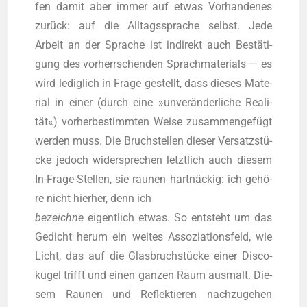
fen damit aber immer auf etwas Vor­han­de­nes
zurück: auf die All­tags­spra­che selbst. Jede
Arbeit an der Spra­che ist indi­rekt auch Bestä­ti­
gung des vor­herr­schen­den Sprach­ma­te­ri­als — es
wird ledig­lich in Fra­ge gestellt, dass die­ses Mate­
ri­al in einer (durch eine »unver­än­der­li­che Rea­li­
tät«) vor­her­be­stimm­ten Wei­se zusam­men­ge­fügt
wer­den muss. Die Bruch­stel­len die­ser Ver­satz­stü­
cke jedoch wider­spre­chen letzt­lich auch die­sem
In-Fra­ge-Stel­len, sie rau­nen hart­nä­ckig: ich gehö­
re nicht hier­her, denn ich
bezeich­ne
eigent­lich etwas. So ent­steht um das
Gedicht her­um ein wei­tes Asso­zia­ti­ons­feld, wie
Licht, das auf die Glas­bruch­stü­cke einer Dis­co­
ku­gel trifft und einen gan­zen Raum aus­malt. Die­
sem Rau­nen und Reflek­tie­ren nach­zu­ge­hen