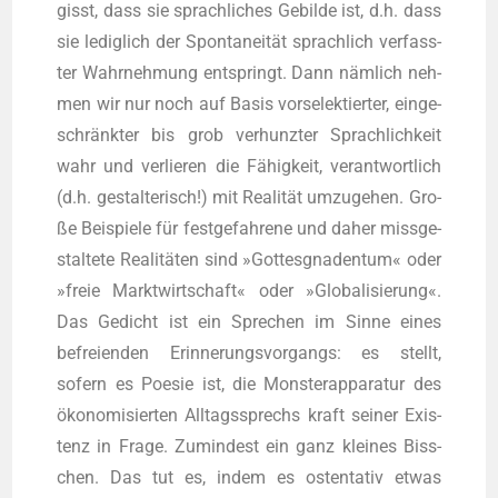
gisst, dass sie sprach­li­ches Gebil­de ist, d.h. dass
sie ledig­lich der Spon­ta­nei­tät sprach­lich ver­fass­
ter Wahr­neh­mung ent­springt. Dann näm­lich neh­
men wir nur noch auf Basis vor­se­lek­tier­ter, ein­ge­
schränk­ter bis grob ver­hunz­ter Sprach­lich­keit
wahr und ver­lie­ren die Fähig­keit, ver­ant­wort­lich
(d.h. gestal­te­risch!) mit Rea­li­tät umzu­ge­hen. Gro­
ße Bei­spie­le für fest­ge­fah­re­ne und daher miss­ge­
stal­te­te Rea­li­tä­ten sind »Got­tes­gna­den­tum« oder
»freie Markt­wirt­schaft« oder »Glo­ba­li­sie­rung«.
Das Gedicht ist ein Spre­chen im Sin­ne eines
befrei­en­den Erin­ne­rungs­vor­gangs: es stellt,
sofern es Poe­sie ist, die Mons­ter­ap­pa­ra­tur des
öko­no­mi­sier­ten All­tags­sprechs kraft sei­ner Exis­
tenz in Fra­ge. Zumin­dest ein ganz klei­nes Biss­
chen. Das tut es, indem es osten­ta­tiv etwas