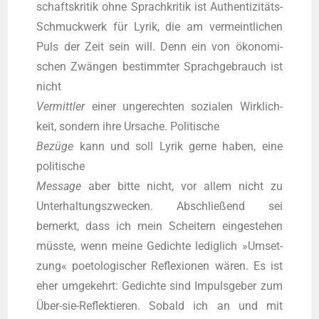
schafts­kri­tik ohne Sprach­kri­tik ist Authen­ti­zi­täts-
Schmuck­werk für Lyrik, die am ver­meint­li­chen
Puls der Zeit sein will. Denn ein von öko­no­mi­
schen Zwän­gen bestimm­ter Sprach­ge­brauch ist
nicht
Ver­mitt­ler
einer unge­rech­ten sozia­len Wirk­lich­
keit, son­dern ihre Ursa­che. Poli­ti­sche
Bezü­ge
kann und soll Lyrik ger­ne haben, eine
poli­ti­sche
Mes­sa­ge
aber bit­te nicht, vor allem nicht zu
Unter­hal­tungs­zwe­cken. Abschlie­ßend sei
bemerkt, dass ich mein Schei­tern ein­ge­ste­hen
müss­te, wenn mei­ne Gedich­te ledig­lich »Umset­
zung« poe­to­lo­gi­scher Refle­xio­nen wären. Es ist
eher umge­kehrt: Gedich­te sind Impuls­ge­ber zum
Über-sie-Reflek­tie­ren. Sobald ich an und mit