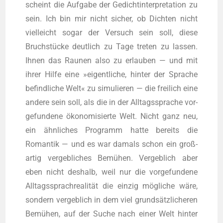
scheint die Auf­ga­be der Gedicht­in­ter­pre­ta­ti­on zu
sein. Ich bin mir nicht sicher, ob Dich­ten nicht
viel­leicht sogar der Ver­such sein soll, die­se
Bruch­stü­cke deut­lich zu Tage tre­ten zu las­sen.
Ihnen das Rau­nen also zu erlau­ben — und mit
ihrer Hil­fe eine »eigent­li­che, hin­ter der Spra­che
befind­li­che Welt« zu simu­lie­ren — die frei­lich eine
ande­re sein soll, als die in der All­tags­spra­che vor­
ge­fun­de­ne öko­no­mi­sier­te Welt. Nicht ganz neu,
ein ähn­li­ches Pro­gramm hat­te bereits die
Roman­tik — und es war damals schon ein groß­
ar­tig ver­geb­li­ches Bemü­hen. Ver­geb­lich aber
eben nicht des­halb, weil nur die vor­ge­fun­de­ne
All­tags­sprach­rea­li­tät die ein­zig mög­li­che wäre,
son­dern ver­geb­lich in dem viel grund­sätz­li­che­ren
Bemü­hen, auf der Suche nach einer Welt hin­ter