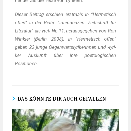
nen­der als die Tex­te von Lyrikern.
Die­ser Bei­trag erschien erst­mals in “Her­me­tisch
offen” in der Rei­he “inten­den­zen. Zeit­schrift für
Lite­ra­tur” als Heft Nr. 11, her­aus­ge­ge­ben von Ron
Wink­ler (Ber­lin, 2008). In “Her­me­tisch offen”
geben 22 jun­ge Gegen­warts­ly­ri­ke­rin­nen und ‑lyri­
ker Aus­kunft über ihre poe­to­lo­gi­schen
Positionen.
DAS KÖNNTE DIR AUCH GEFALLEN