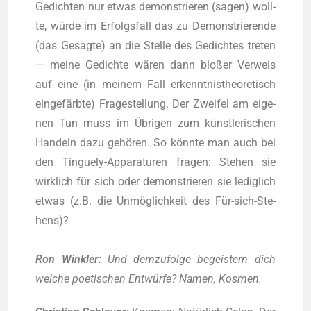
Gedich­ten nur etwas demons­trie­ren (sagen) woll­
te, wür­de im Erfolgs­fall das zu Demons­trie­ren­de
(das Gesag­te) an die Stel­le des Gedich­tes tre­ten
— mei­ne Gedich­te wären dann blo­ßer Ver­weis
auf eine (in mei­nem Fall erkennt­nis­theo­re­tisch
ein­ge­färb­te) Fra­ge­stel­lung. Der Zwei­fel am eige­
nen Tun muss im Übri­gen zum künst­le­ri­schen
Han­deln dazu gehö­ren. So könn­te man auch bei
den Tin­gue­ly-Appa­ra­tu­ren fra­gen: Ste­hen sie
wirk­lich für sich oder demons­trie­ren sie ledig­lich
etwas (z.B. die Unmög­lich­keit des Für-sich-Ste­
hens)?
Ron Wink­ler:
Und dem­zu­fol­ge begeis­tern dich
wel­che poe­ti­schen Ent­wür­fe? Namen, Kosmen.