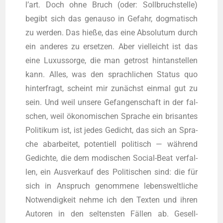
l’art. Doch ohne Bruch (oder: Soll­bruch­stel­le)
begibt sich das genau­so in Gefahr, dog­ma­tisch
zu wer­den. Das hie­ße, das eine Abso­lu­tum durch
ein ande­res zu erset­zen. Aber viel­leicht ist das
eine Luxus­sor­ge, die man getrost hint­an­stel­len
kann. Alles, was den sprach­li­chen Sta­tus quo
hin­ter­fragt, scheint mir zunächst ein­mal gut zu
sein. Und weil unse­re Gefan­gen­schaft in der fal­
schen, weil öko­no­mi­schen Spra­che ein bri­san­tes
Poli­ti­kum ist, ist jedes Gedicht, das sich an Spra­
che abar­bei­tet, poten­ti­ell poli­tisch — wäh­rend
Gedich­te, die dem modi­schen Social-Beat ver­fal­
len, ein Aus­ver­kauf des Poli­ti­schen sind: die für
sich in Anspruch genom­me­ne lebens­welt­li­che
Not­wen­dig­keit neh­me ich den Tex­ten und ihren
Autoren in den sel­tens­ten Fäl­len ab. Gesell­