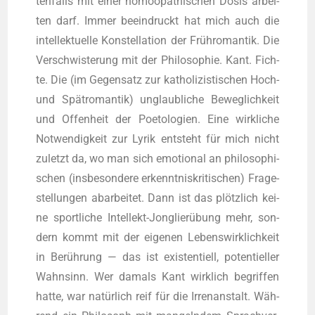
ten­falls mit einer homöo­pa­thi­schen Dosis arbei­
ten darf. Immer beein­druckt hat mich auch die
intel­lek­tu­el­le Kon­stel­la­ti­on der Früh­ro­man­tik. Die
Ver­schwis­te­rung mit der Phi­lo­so­phie. Kant. Fich­
te. Die (im Gegen­satz zur katho­li­zis­ti­schen Hoch-
und Spät­ro­man­tik) unglaub­li­che Beweg­lich­keit
und Offen­heit der Poe­to­lo­gien. Eine wirk­li­che
Not­wen­dig­keit zur Lyrik ent­steht für mich nicht
zuletzt da, wo man sich emo­tio­nal an phi­lo­so­phi­
schen (ins­be­son­de­re erkennt­nis­kri­ti­schen) Fra­ge­
stel­lun­gen abar­bei­tet. Dann ist das plötz­lich kei­
ne sport­li­che Intel­lekt-Jon­glier­übung mehr, son­
dern kommt mit der eige­nen Lebens­wirk­lich­keit
in Berüh­rung — das ist exis­ten­ti­ell, poten­ti­el­ler
Wahn­sinn. Wer damals Kant wirk­lich begrif­fen
hat­te, war natür­lich reif für die Irren­an­stalt. Wäh­