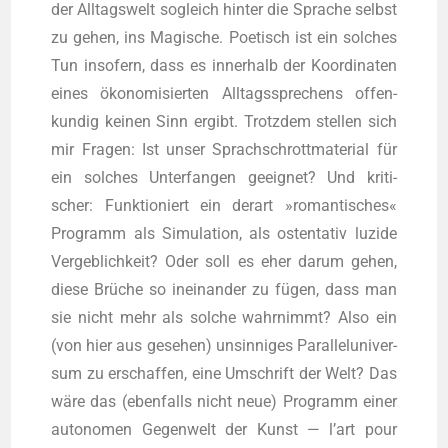
der All­tags­welt sogleich hin­ter die Spra­che selbst
zu gehen, ins Magi­sche. Poe­tisch ist ein sol­ches
Tun inso­fern, dass es inner­halb der Koor­di­na­ten
eines öko­no­mi­sier­ten All­tags­spre­chens offen­
kun­dig kei­nen Sinn ergibt. Trotz­dem stel­len sich
mir Fra­gen: Ist unser Sprach­schrott­ma­te­ri­al für
ein sol­ches Unter­fan­gen geeig­net? Und kri­ti­
scher: Funk­tio­niert ein der­art »roman­ti­sches«
Pro­gramm als Simu­la­ti­on, als osten­ta­tiv luzi­de
Ver­geb­lich­keit? Oder soll es eher dar­um gehen,
die­se Brü­che so inein­an­der zu fügen, dass man
sie nicht mehr als sol­che wahr­nimmt? Also ein
(von hier aus gese­hen) unsin­ni­ges Par­al­lel­uni­ver­
sum zu erschaf­fen, eine Umschrift der Welt? Das
wäre das (eben­falls nicht neue) Pro­gramm einer
auto­no­men Gegen­welt der Kunst — l’art pour