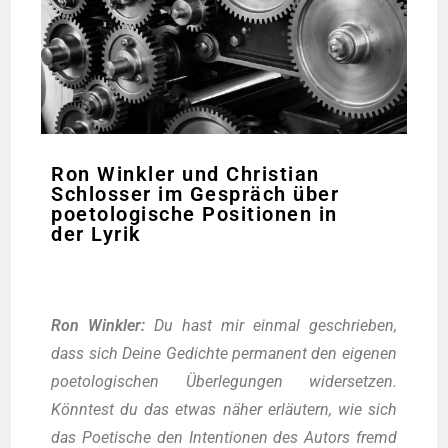
Ron Winkler und Christian
Schlosser im Gespräch über
poetologische Positionen in
der Lyrik
Ron Wink­ler:
Du hast mir ein­mal geschrie­ben,
dass sich Dei­ne Gedich­te per­ma­nent den eige­nen
poe­to­lo­gi­schen Über­le­gun­gen wider­set­zen.
Könn­test du das etwas näher erläu­tern, wie sich
das Poe­ti­sche den Inten­tio­nen des Autors fremd