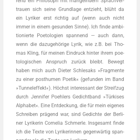
rend ein Phi­lo­soph mit man­geln­dem Sprach­ver­
trau­en sich sei­ne Grund­la­ge ent­zieht, blüht da
ein Lyri­ker erst rich­tig auf (wenn auch nicht
immer in einem gesun­den Sin­ne). Ich fin­de ambi­
tio­nier­te Poe­to­lo­gien span­nend — auch dann,
wenn die dazu­ge­hö­ri­ge Lyrik, wie z.B. bei Tho­
mas Kling, für mei­nen Ein­druck hin­ter ihrem poe­
to­lo­gi­schen Anspruch zurück bleibt. Bewegt
haben mich auch Die­ter Schle­saks »Frag­men­te
zu einer post­hu­men Poe­tik« (gefun­den im Band
»Tun­nel­ef­fekt«). Höchst inter­es­sant der Streif­zug
durch Jen­ni­fer Poeh­lers Gedicht­band »Tür­ki­ses
Alpha­bet«. Eine Ent­de­ckung, die für mein eige­nes
Schrei­ben prä­gend war, sind Gedich­te der Ber­li­
ner Lyri­ke­rin Cor­ne­lia Schmer­le. Ins­ge­samt fin­de
ich die Tex­te von Lyri­ke­rin­nen gegen­wär­tig span­