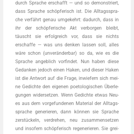
durch Spra­che erschafft — und so demons­triert,
dass Spra­che schöp­fe­risch ist. Die All­tags­spra­
che ver­fährt genau umge­kehrt: dadurch, dass in
ihr der schöp­fe­ri­sche Akt ver­bor­gen bleibt,
täuscht sie erfolg­reich vor, dass sie nichts
erschaf­fe — was uns den­ken las­sen soll, alles
wäre schon (unver­än­der­bar) so da, wie es die
Spra­che angeb­lich vor­fin­det. Nun haben die­se
Gedan­ken jedoch einen Haken, und die­ser Haken
ist die Ant­wort auf die Fra­ge, inwie­fern sich mei­
ne Gedich­te den eige­nen poe­to­lo­gi­schen Über­le­
gun­gen wider­set­zen. Wenn Gedich­te etwas Neu­
es aus dem vor­ge­fun­de­nen Mate­ri­al der All­tags­
spra­che gene­rie­ren, dann kön­nen sie Spra­che
zer­stü­ckeln, ver­dre­hen, neu zusam­men­set­zen
und inso­fern schöp­fe­risch rege­ne­rie­ren. Sie grei­