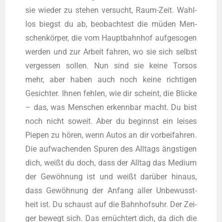
sie wie­der zu ste­hen ver­sucht, Raum-Zeit. Wahl­
los biegst du ab, beob­ach­test die müden Men­
schen­kör­per, die vom Haupt­bahn­hof auf­ge­so­gen
wer­den und zur Arbeit fah­ren, wo sie sich selbst
ver­ges­sen sol­len. Nun sind sie kei­ne Tor­sos
mehr, aber haben auch noch kei­ne rich­ti­gen
Gesich­ter. Ihnen feh­len, wie dir scheint, die Bli­cke
– das, was Men­schen erkenn­bar macht. Du bist
noch nicht soweit. Aber du beginnst ein lei­ses
Pie­pen zu hören, wenn Autos an dir vor­bei­fah­ren.
Die auf­wa­chen­den Spu­ren des All­tags ängs­ti­gen
dich, weißt du doch, dass der All­tag das Medi­um
der Gewöh­nung ist und weißt dar­über hin­aus,
dass Gewöh­nung der Anfang aller Unbe­wusst­
heit ist. Du schaust auf die Bahn­hofs­uhr. Der Zei­
ger bewegt sich. Das ernüch­tert dich, da dich die