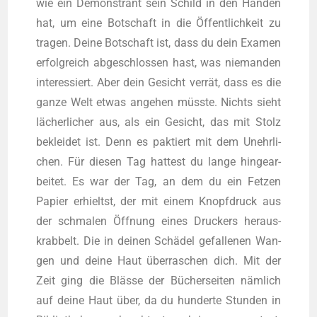
wie ein Demons­trant sein Schild in den Hän­den
hat, um eine Bot­schaft in die Öffent­lich­keit zu
tra­gen. Dei­ne Bot­schaft ist, dass du dein Examen
erfolg­reich abge­schlos­sen hast, was nie­man­den
inter­es­siert. Aber dein Gesicht ver­rät, dass es die
gan­ze Welt etwas ange­hen müss­te. Nichts sieht
lächer­li­cher aus, als ein Gesicht, das mit Stolz
beklei­det ist. Denn es pak­tiert mit dem Unehr­li­
chen. Für die­sen Tag hat­test du lan­ge hin­ge­ar­
bei­tet. Es war der Tag, an dem du ein Fet­zen
Papier erhieltst, der mit einem Knopf­druck aus
der schma­len Öff­nung eines Dru­ckers her­aus­
krab­belt. Die in dei­nen Schä­del gefal­le­nen Wan­
gen und dei­ne Haut über­ra­schen dich. Mit der
Zeit ging die Bläs­se der Bücher­sei­ten näm­lich
auf dei­ne Haut über, da du hun­der­te Stun­den in