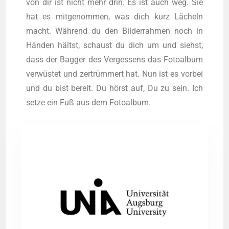
von dir ist nicht mehr drin. Es ist auch weg. Sie
hat es mit­ge­nom­men, was dich kurz Lächeln
macht. Wäh­rend du den Bil­der­rah­men noch in
Hän­den hältst, schaust du dich um und siehst,
dass der Bag­ger des Ver­ges­sens das Foto­al­bum
ver­wüs­tet und zer­trüm­mert hat. Nun ist es vor­bei
und du bist bereit. Du hörst auf, Du zu sein. Ich
set­ze ein Fuß aus dem Fotoalbum.