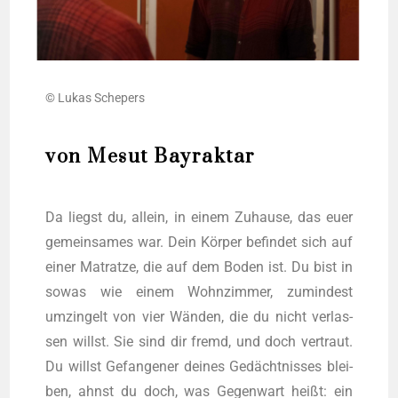
© Lukas Schepers
von Mesut Bayraktar
Da liegst du, allein, in einem Zuhau­se, das euer
gemein­sa­mes war. Dein Kör­per befin­det sich auf
einer Matrat­ze, die auf dem Boden ist. Du bist in
sowas wie einem Wohn­zim­mer, zumin­dest
umzin­gelt von vier Wän­den, die du nicht ver­las­
sen willst. Sie sind dir fremd, und doch ver­traut.
Du willst Gefan­ge­ner dei­nes Gedächt­nis­ses blei­
ben, ahnst du doch, was Gegen­wart heißt: ein