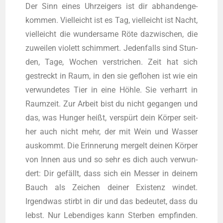
Der Sinn eines Uhr­zei­gers ist dir abhan­den­ge­
kom­men. Viel­leicht ist es Tag, viel­leicht ist Nacht,
viel­leicht die wun­der­sa­me Röte dazwi­schen, die
zuwei­len vio­lett schim­mert. Jeden­falls sind Stun­
den, Tage, Wochen ver­stri­chen. Zeit hat sich
gestreckt in Raum, in den sie geflo­hen ist wie ein
ver­wun­de­tes Tier in eine Höh­le. Sie ver­harrt in
Raum­zeit. Zur Arbeit bist du nicht gegan­gen und
das, was Hun­ger heißt, ver­spürt dein Kör­per seit­
her auch nicht mehr, der mit Wein und Was­ser
aus­kommt. Die Erin­ne­rung mer­gelt dei­nen Kör­per
von Innen aus und so sehr es dich auch ver­wun­
dert: Dir gefällt, dass sich ein Mes­ser in dei­nem
Bauch als Zei­chen dei­ner Exis­tenz win­det.
Irgend­was stirbt in dir und das bedeu­tet, dass du
lebst. Nur Leben­di­ges kann Ster­ben emp­fin­den.