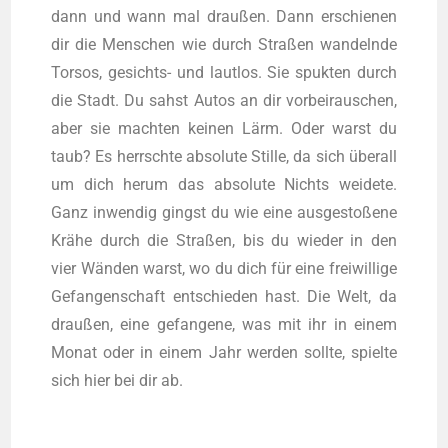
dann und wann mal drau­ßen. Dann erschie­nen
dir die Men­schen wie durch Stra­ßen wan­deln­de
Tor­sos, gesichts- und laut­los. Sie spuk­ten durch
die Stadt. Du sahst Autos an dir vor­bei­rau­schen,
aber sie mach­ten kei­nen Lärm. Oder warst du
taub? Es herrsch­te abso­lu­te Stil­le, da sich über­all
um dich her­um das abso­lu­te Nichts wei­de­te.
Ganz inwen­dig gingst du wie eine aus­ge­sto­ße­ne
Krä­he durch die Stra­ßen, bis du wie­der in den
vier Wän­den warst, wo du dich für eine frei­wil­li­ge
Gefan­gen­schaft ent­schie­den hast. Die Welt, da
drau­ßen, eine gefan­ge­ne, was mit ihr in einem
Monat oder in einem Jahr wer­den soll­te, spiel­te
sich hier bei dir ab.