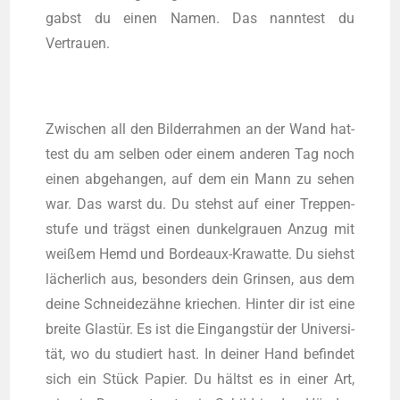
gabst du einen Namen. Das nann­test du
Vertrauen.
Zwi­schen all den Bil­der­rah­men an der Wand hat­
test du am sel­ben oder einem ande­ren Tag noch
einen abge­han­gen, auf dem ein Mann zu sehen
war. Das warst du. Du stehst auf einer Trep­pen­
stu­fe und trägst einen dun­kel­grau­en Anzug mit
wei­ßem Hemd und Bor­deaux-Kra­wat­te. Du siehst
lächer­lich aus, beson­ders dein Grin­sen, aus dem
dei­ne Schnei­de­zäh­ne krie­chen. Hin­ter dir ist eine
brei­te Glas­tür. Es ist die Ein­gangs­tür der Uni­ver­si­
tät, wo du stu­diert hast. In dei­ner Hand befin­det
sich ein Stück Papier. Du hältst es in einer Art,