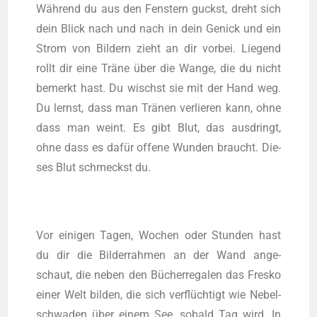
Wäh­rend du aus den Fens­tern guckst, dreht sich
dein Blick nach und nach in dein Genick und ein
Strom von Bil­dern zieht an dir vor­bei. Lie­gend
rollt dir eine Trä­ne über die Wan­ge, die du nicht
bemerkt hast. Du wischst sie mit der Hand weg.
Du lernst, dass man Trä­nen ver­lie­ren kann, ohne
dass man weint. Es gibt Blut, das aus­dringt,
ohne dass es dafür offe­ne Wun­den braucht. Die­
ses Blut schmeckst du.
Vor eini­gen Tagen, Wochen oder Stun­den hast
du dir die Bil­der­rah­men an der Wand ange­
schaut, die neben den Bücher­re­ga­len das Fres­ko
einer Welt bil­den, die sich ver­flüch­tigt wie Nebel­
schwa­den über einem See, sobald Tag wird. In