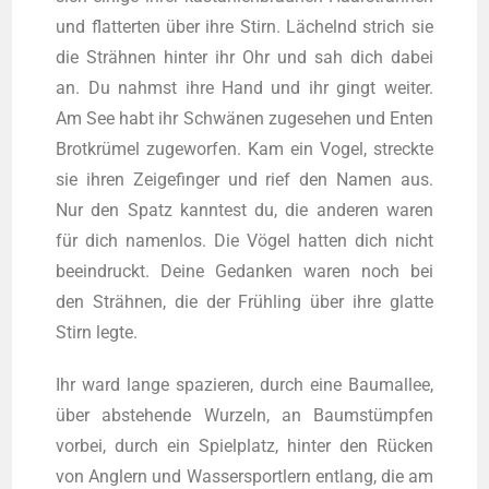
und flat­ter­ten über ihre Stirn. Lächelnd strich sie
die Sträh­nen hin­ter ihr Ohr und sah dich dabei
an. Du nahmst ihre Hand und ihr gingt wei­ter.
Am See habt ihr Schwä­nen zuge­se­hen und Enten
Brot­krü­mel zuge­wor­fen. Kam ein Vogel, streck­te
sie ihren Zei­ge­fin­ger und rief den Namen aus.
Nur den Spatz kann­test du, die ande­ren waren
für dich namen­los. Die Vögel hat­ten dich nicht
beein­druckt. Dei­ne Gedan­ken waren noch bei
den Sträh­nen, die der Früh­ling über ihre glat­te
Stirn legte.
Ihr ward lan­ge spa­zie­ren, durch eine Baum­al­lee,
über abste­hen­de Wur­zeln, an Baum­stümp­fen
vor­bei, durch ein Spiel­platz, hin­ter den Rücken
von Ang­lern und Was­ser­sport­lern ent­lang, die am