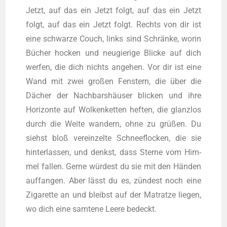
Jetzt, auf das ein Jetzt folgt, auf das ein Jetzt
folgt, auf das ein Jetzt folgt. Rechts von dir ist
eine schwar­ze Couch, links sind Schrän­ke, wor­in
Bücher hocken und neu­gie­ri­ge Bli­cke auf dich
wer­fen, die dich nichts ange­hen. Vor dir ist eine
Wand mit zwei gro­ßen Fens­tern, die über die
Dächer der Nach­bars­häu­ser bli­cken und ihre
Hori­zon­te auf Wol­ken­ket­ten hef­ten, die glanz­los
durch die Wei­te wan­dern, ohne zu grü­ßen. Du
siehst bloß ver­ein­zel­te Schnee­flo­cken, die sie
hin­ter­las­sen, und denkst, dass Ster­ne vom Him­
mel fal­len. Ger­ne wür­dest du sie mit den Hän­den
auf­fan­gen. Aber lässt du es, zün­dest noch eine
Ziga­ret­te an und bleibst auf der Matrat­ze lie­gen,
wo dich eine sam­te­ne Lee­re bedeckt.