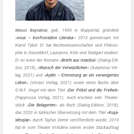
Mesut Bay­rakt­ar
, geb. 1990 in Wup­per­tal, grün­de­te
»
nous – kon­fron­ta­ti­ve Lite­ra­tur
« 2013 gemein­sam mit
Kamil Tybel. Er hat Rechts­wis­sen­schaf­ten und Phi­lo­so­
phie in Düs­sel­dorf, Lau­sanne, Köln und Stutt­gart stu­diert.
Er ist Autor der Roma­ne »
Brie­fe aus Istan­bul
« (Dia­log-Edi­
ti­on, 2018), »
Wunsch der Ver­wüst­li­chen
« (Autum­nus Ver­
lag, 2021) und »
Aydin – Erin­ne­rung an ein ver­wei­ger­tes
Leben
« (Unrast Ver­lag, 2021) sowie eines Buchs über
G.W.F. Hegel mit dem Titel »
Der Pöbel und die Frei­heit
«
(Papy­ros­sa Ver­lag, 2021). Auch erschien sein Thea­ter­
stück »
Die Bela­ger­ten
« als Buch (Dia­log-Edi­ti­on, 2018),
das 2020 in tür­ki­scher Über­set­zung mit dem Titel »
Kuşa­
tıl­mışlar
« durch Tay­fun Demir ver­öf­fent­licht wur­de. 2019
hat er vom Thea­ter tri-büh­ne sei­nen ers­ten Stück­auf­trag