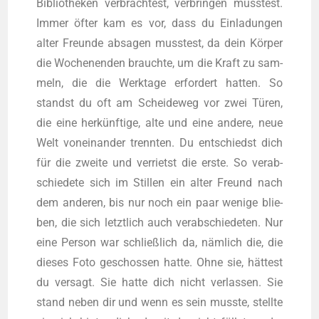
Biblio­the­ken ver­brach­test, ver­brin­gen muss­test.
Immer öfter kam es vor, dass du Ein­la­dun­gen
alter Freun­de absa­gen muss­test, da dein Kör­per
die Wochen­en­den brauch­te, um die Kraft zu sam­
meln, die die Werk­ta­ge erfor­dert hat­ten. So
standst du oft am Schei­de­weg vor zwei Türen,
die eine her­künf­ti­ge, alte und eine ande­re, neue
Welt von­ein­an­der trenn­ten. Du ent­schiedst dich
für die zwei­te und ver­rietst die ers­te. So ver­ab­
schie­de­te sich im Stil­len ein alter Freund nach
dem ande­ren, bis nur noch ein paar weni­ge blie­
ben, die sich letzt­lich auch ver­ab­schie­de­ten. Nur
eine Per­son war schließ­lich da, näm­lich die, die
die­ses Foto geschos­sen hat­te. Ohne sie, hät­test
du ver­sagt. Sie hat­te dich nicht ver­las­sen. Sie
stand neben dir und wenn es sein muss­te, stell­te