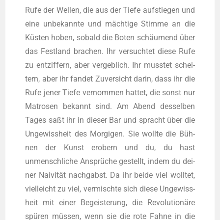
Rufe der Wel­len, die aus der Tie­fe auf­stie­gen und
eine unbe­kann­te und mäch­ti­ge Stim­me an die
Küs­ten hoben, sobald die Boten schäu­mend über
das Fest­land bra­chen. Ihr ver­such­tet die­se Rufe
zu ent­zif­fern, aber ver­geb­lich. Ihr muss­tet schei­
tern, aber ihr fan­det Zuver­sicht dar­in, dass ihr die
Rufe jener Tie­fe ver­nom­men hat­tet, die sonst nur
Matro­sen bekannt sind. Am Abend des­sel­ben
Tages saßt ihr in die­ser Bar und spracht über die
Unge­wiss­heit des Mor­gi­gen. Sie woll­te die Büh­
nen der Kunst erobern und du, du hast
unmensch­li­che Ansprü­che gestellt, indem du dei­
ner Nai­vi­tät nach­gabst. Da ihr bei­de viel woll­tet,
viel­leicht zu viel, ver­misch­te sich die­se Unge­wiss­
heit mit einer Begeis­te­rung, die Revo­lu­tio­nä­re
spü­ren müs­sen, wenn sie die rote Fah­ne in die