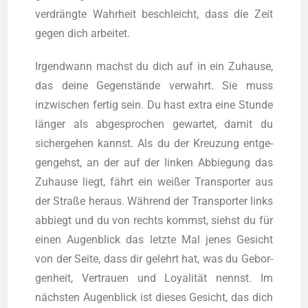
ver­dräng­te Wahr­heit beschleicht, dass die Zeit
gegen dich arbeitet.
Irgend­wann machst du dich auf in ein Zuhau­se,
das dei­ne Gegen­stän­de ver­wahrt. Sie muss
inzwi­schen fer­tig sein. Du hast extra eine Stun­de
län­ger als abge­spro­chen gewar­tet, damit du
sicher­ge­hen kannst. Als du der Kreu­zung ent­ge­
gen­gehst, an der auf der lin­ken Abbie­gung das
Zuhau­se liegt, fährt ein wei­ßer Trans­por­ter aus
der Stra­ße her­aus. Wäh­rend der Trans­por­ter links
abbiegt und du von rechts kommst, siehst du für
einen Augen­blick das letz­te Mal jenes Gesicht
von der Sei­te, dass dir gelehrt hat, was du Gebor­
gen­heit, Ver­trau­en und Loya­li­tät nennst. Im
nächs­ten Augen­blick ist die­ses Gesicht, das dich