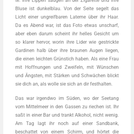
te. Ihre Lip­pen sau­gen an der Ziga­ret­te und ihre
Blu­se ist dun­kel­blau. Von der Sei­te segelt das
Licht einer ungreif­ba­ren Later­ne über ihr Haar.
Da es Abend war, ist das Foto etwas unscharf,
aber eben dar­um scheint ihr hel­les Gesicht um
so kla­rer her­vor, wor­in ihre Lider wie gestrick­te
Gar­di­nen halb über ihre brau­nen Augen lie­gen,
die einen leich­ten Grün­stich haben. Als eine Frau
mit Hoff­nun­gen und Zwei­feln, mit Wün­schen
und Ängs­ten, mit Stär­ken und Schwä­chen blickt
sie dich an, als wol­le sie sich an dir festhalten.
Das war irgend­wo im Süden, wo der See­tang
vom Mit­tel­meer in den Gas­sen zu rie­chen ist. Ihr
saßt in einer Bar und trankt Alko­hol, nicht wenig.
Am Tag lagt ihr noch auf einer Sand­bank,
beschat­tet von einem Schirm, und hör­tet die