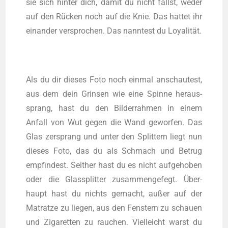
sie sich hin­ter dich, damit du nicht fällst, weder
auf den Rücken noch auf die Knie. Das hat­tet ihr
ein­an­der ver­spro­chen. Das nann­test du Loyalität.
Als du dir die­ses Foto noch ein­mal anschau­test,
aus dem dein Grin­sen wie eine Spin­ne her­aus­
sprang, hast du den Bil­der­rah­men in einem
Anfall von Wut gegen die Wand gewor­fen. Das
Glas zer­sprang und unter den Split­tern liegt nun
die­ses Foto, das du als Schmach und Betrug
emp­fin­dest. Seit­her hast du es nicht auf­ge­ho­ben
oder die Glas­split­ter zusam­men­ge­fegt. Über­
haupt hast du nichts gemacht, außer auf der
Matrat­ze zu lie­gen, aus den Fens­tern zu schau­en
und Ziga­ret­ten zu rau­chen. Viel­leicht warst du