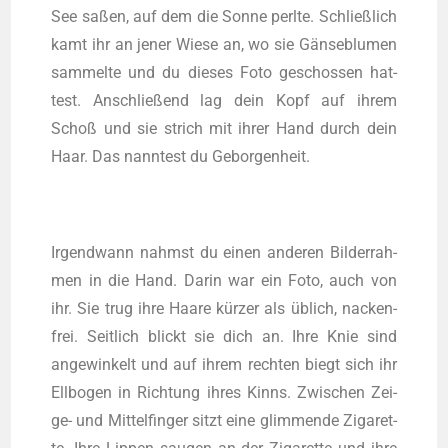
See saßen, auf dem die Son­ne perl­te. Schließ­lich
kamt ihr an jener Wie­se an, wo sie Gän­se­blu­men
sam­mel­te und du die­ses Foto geschos­sen hat­
test. Anschlie­ßend lag dein Kopf auf ihrem
Schoß und sie strich mit ihrer Hand durch dein
Haar. Das nann­test du Geborgenheit.
Irgend­wann nahmst du einen ande­ren Bil­der­rah­
men in die Hand. Dar­in war ein Foto, auch von
ihr. Sie trug ihre Haa­re kür­zer als üblich, nacken­
frei. Seit­lich blickt sie dich an. Ihre Knie sind
ange­win­kelt und auf ihrem rech­ten biegt sich ihr
Ell­bo­gen in Rich­tung ihres Kinns. Zwi­schen Zei­
ge- und Mit­tel­fin­ger sitzt eine glim­men­de Ziga­ret­