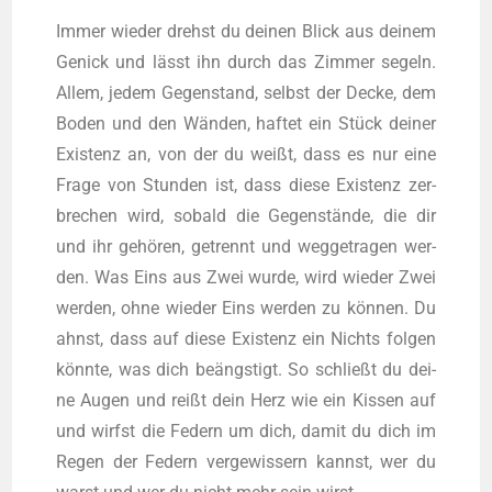
Immer wie­der drehst du dei­nen Blick aus dei­nem
Genick und lässt ihn durch das Zim­mer segeln.
Allem, jedem Gegen­stand, selbst der Decke, dem
Boden und den Wän­den, haf­tet ein Stück dei­ner
Exis­tenz an, von der du weißt, dass es nur eine
Fra­ge von Stun­den ist, dass die­se Exis­tenz zer­
bre­chen wird, sobald die Gegen­stän­de, die dir
und ihr gehö­ren, getrennt und weg­ge­tra­gen wer­
den. Was Eins aus Zwei wur­de, wird wie­der Zwei
wer­den, ohne wie­der Eins wer­den zu kön­nen. Du
ahnst, dass auf die­se Exis­tenz ein Nichts fol­gen
könn­te, was dich beängs­tigt. So schließt du dei­
ne Augen und reißt dein Herz wie ein Kis­sen auf
und wirfst die Federn um dich, damit du dich im
Regen der Federn ver­ge­wis­sern kannst, wer du