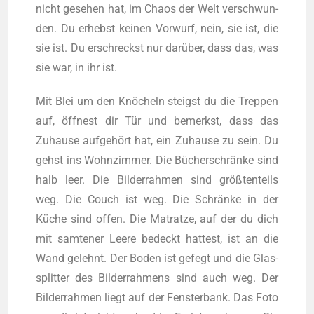
nicht gese­hen hat, im Cha­os der Welt ver­schwun­
den. Du erhebst kei­nen Vor­wurf, nein, sie ist, die
sie ist. Du erschreckst nur dar­über, dass das, was
sie war, in ihr ist.
Mit Blei um den Knö­cheln steigst du die Trep­pen
auf, öff­nest dir Tür und bemerkst, dass das
Zuhau­se auf­ge­hört hat, ein Zuhau­se zu sein. Du
gehst ins Wohn­zim­mer. Die Bücher­schrän­ke sind
halb leer. Die Bil­der­rah­men sind größ­ten­teils
weg. Die Couch ist weg. Die Schrän­ke in der
Küche sind offen. Die Matrat­ze, auf der du dich
mit sam­te­ner Lee­re bedeckt hat­test, ist an die
Wand gelehnt. Der Boden ist gefegt und die Glas­
split­ter des Bil­der­rah­mens sind auch weg. Der
Bil­der­rah­men liegt auf der Fens­ter­bank. Das Foto