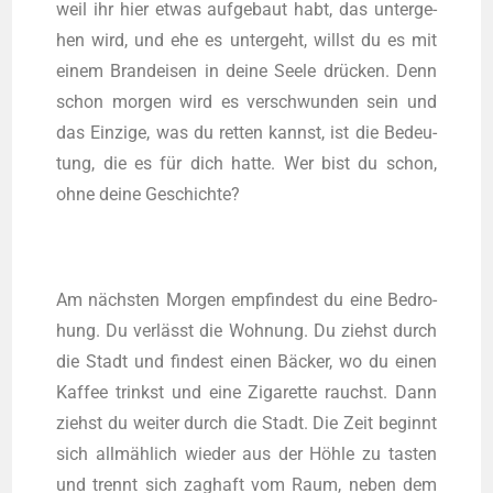
weil ihr hier etwas auf­ge­baut habt, das unter­ge­
hen wird, und ehe es unter­geht, willst du es mit
einem Brand­ei­sen in dei­ne See­le drü­cken. Denn
schon mor­gen wird es ver­schwun­den sein und
das Ein­zi­ge, was du ret­ten kannst, ist die Bedeu­
tung, die es für dich hat­te. Wer bist du schon,
ohne dei­ne Geschichte?
Am nächs­ten Mor­gen emp­fin­dest du eine Bedro­
hung. Du ver­lässt die Woh­nung. Du ziehst durch
die Stadt und fin­dest einen Bäcker, wo du einen
Kaf­fee trinkst und eine Ziga­ret­te rauchst. Dann
ziehst du wei­ter durch die Stadt. Die Zeit beginnt
sich all­mäh­lich wie­der aus der Höh­le zu tas­ten
und trennt sich zag­haft vom Raum, neben dem