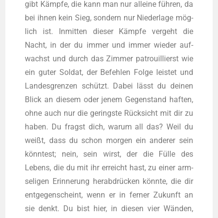
gibt Kämp­fe, die kann man nur allei­ne füh­ren, da
bei ihnen kein Sieg, son­dern nur Nie­der­la­ge mög­
lich ist. Inmit­ten die­ser Kämp­fe ver­geht die
Nacht, in der du immer und immer wie­der auf­
wachst und durch das Zim­mer patrouil­lierst wie
ein guter Sol­dat, der Befeh­len Fol­ge leis­tet und
Lan­des­gren­zen schützt. Dabei lässt du dei­nen
Blick an die­sem oder jenem Gegen­stand haf­ten,
ohne auch nur die gerings­te Rück­sicht mit dir zu
haben. Du fragst dich, war­um all das? Weil du
weißt, dass du schon mor­gen ein ande­rer sein
könn­test; nein, sein wirst, der die Fül­le des
Lebens, die du mit ihr erreicht hast, zu einer arm­
se­li­gen Erin­ne­rung her­ab­drü­cken könn­te, die dir
ent­ge­gen­scheint, wenn er in fer­ner Zukunft an
sie denkt. Du bist hier, in die­sen vier Wän­den,