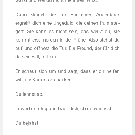
warst und wer du nicht mehr sein wirst.
Dann klin­gelt die Tür. Für einen Augen­blick
ergreift dich eine Unge­duld, die dei­nen Puls stei­
gert. Sie kann es nicht sein, das weißt du, sie
kommt erst mor­gen in der Frü­he. Also stehst du
auf und öff­nest die Tür. Ein Freund, der für dich
da sein will, tritt ein.
Er schaut sich um und sagt, dass er dir hel­fen
will, die Kar­tons zu packen.
Du lehnst ab.
Er wird unru­hig und fragt dich, ob du was isst.
Du bejahst.