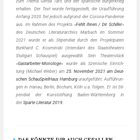
zum The­ma Ger­da Taro und der spa­ni­sche Bür­ger­krieg
erhal­ten. Der Text wur­de fer­tig­ge­stellt, die Urauf­füh­rung
Anfang 2020 fiel jedoch auf­grund der Coro­na-Pan­de­mie
aus. Im Rah­men des Pro­jekts »
Fehlt Ihnen / Dir Schil­ler
«
des Deut­schen Lite­ra­tur­ar­chivs Mar­bach im Som­mer
2021 wur­de er als Sti­pen­di­at durch den Pro­jekt­pa­ten
Burk­hard C. Kos­min­ski (Inten­dant des Staats­thea­ters
Stutt­gart Schau­spiel) aus­ge­wählt. Sein Thea­ter­stück
»
Gast­ar­bei­ter-Mono­lo­ge
« wur­de als Sze­ni­sche Ein­rich­
tung (Micha­el Weber) am
25. Novem­ber 2021 am Deut­
schen Schau­Spiel­Haus Ham­burg
urauf­ge­führt. Auf­füh­run­
gen in Hanau, Ber­lin, Bochum, Köln u.a. fol­gen. Er ist Sti­
pen­di­at der Kunst­stif­tung Baden-Würt­tem­berg in
der
Spar­te Lite­ra­tur 2019
.