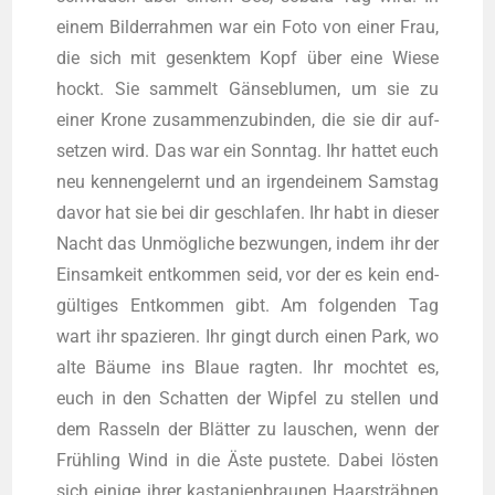
einem Bil­der­rah­men war ein Foto von einer Frau,
die sich mit gesenk­tem Kopf über eine Wie­se
hockt. Sie sam­melt Gän­se­blu­men, um sie zu
einer Kro­ne zusam­men­zu­bin­den, die sie dir auf­
set­zen wird. Das war ein Sonn­tag. Ihr hat­tet euch
neu ken­nen­ge­lernt und an irgend­ei­nem Sams­tag
davor hat sie bei dir geschla­fen. Ihr habt in die­ser
Nacht das Unmög­li­che bezwun­gen, indem ihr der
Ein­sam­keit ent­kom­men seid, vor der es kein end­
gül­ti­ges Ent­kom­men gibt. Am fol­gen­den Tag
wart ihr spa­zie­ren. Ihr gingt durch einen Park, wo
alte Bäu­me ins Blaue rag­ten. Ihr moch­tet es,
euch in den Schat­ten der Wip­fel zu stel­len und
dem Ras­seln der Blät­ter zu lau­schen, wenn der
Früh­ling Wind in die Äste pus­te­te. Dabei lös­ten
sich eini­ge ihrer kas­ta­ni­en­brau­nen Haar­sträh­nen