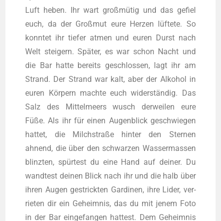
Luft heben. Ihr wart groß­mü­tig und das gefiel
euch, da der Groß­mut eure Her­zen lüf­te­te. So
konn­tet ihr tie­fer atmen und euren Durst nach
Welt stei­gern. Spä­ter, es war schon Nacht und
die Bar hat­te bereits geschlos­sen, lagt ihr am
Strand. Der Strand war kalt, aber der Alko­hol in
euren Kör­pern mach­te euch wider­stän­dig. Das
Salz des Mit­tel­meers wusch der­wei­len eure
Füße. Als ihr für einen Augen­blick geschwie­gen
hat­tet, die Milch­stra­ße hin­ter den Ster­nen
ahnend, die über den schwar­zen Was­ser­mas­sen
blinz­ten, spür­test du eine Hand auf dei­ner. Du
wand­test dei­nen Blick nach ihr und die halb über
ihren Augen gestrick­ten Gar­di­nen, ihre Lider, ver­
rie­ten dir ein Geheim­nis, das du mit jenem Foto
in der Bar ein­ge­fan­gen hat­test. Dem Geheim­nis