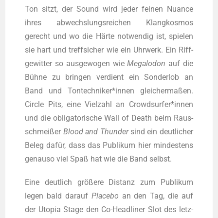
Ton sitzt, der Sound wird jeder fei­nen Nuan­ce
ihres abwechs­lungs­rei­chen Klang­kos­mos
gerecht und wo die Här­te not­wen­dig ist, spie­len
sie hart und treff­si­cher wie ein Uhr­werk. Ein Riff­
ge­wit­ter so aus­ge­wo­gen wie
Mega­l­o­don
auf die
Büh­ne zu brin­gen ver­dient ein Son­der­lob an
Band und Tontechniker*innen glei­cher­ma­ßen.
Cir­cle Pits, eine Viel­zahl an Crowdsurfer*innen
und die obli­ga­to­ri­sche Wall of Death beim Raus­
schmei­ßer
Blood and Thun­der
sind ein deut­li­cher
Beleg dafür, dass das Publi­kum hier min­des­tens
genau­so viel Spaß hat wie die Band selbst.
Eine deut­lich grö­ße­re Distanz zum Publi­kum
legen bald dar­auf
Pla­ce­bo
an den Tag, die auf
der Uto­pia Stage den Co-Head­li­ner Slot des letz­