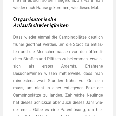
nie hat es sich so sehr ange­fühlt, als wäre man
wie­der nach Hau­se gekom­men, wie die­ses Mal.
Or
ganisatorische
Anlaufschwierigkeiten
Dass wie­der ein­mal die Cam­ping­plät­ze deut­lich
frü­her geöff­net wer­den, um die Stadt zu ent­las­
ten und die Men­schen­mas­sen von den öffent­li­
chen Stra­ßen und Plät­zen zu bekom­men, erweist
sich als ers­tes Ärger­nis. Erfah­re­ne
Besucher*innen wis­sen mitt­ler­wei­le, dass man
min­des­tens zwei Stun­den frü­her vor Ort sein
muss, um nicht in einer ent­le­ge­nen Ecke der
Cam­ping­plät­ze zu lan­den. Zahl­rei­che Neu­lin­ge
hat die­ses Schick­sal aber auch die­ses Jahr wie­
der ereilt. Gäbe es eine Patent­lö­sung, um hier