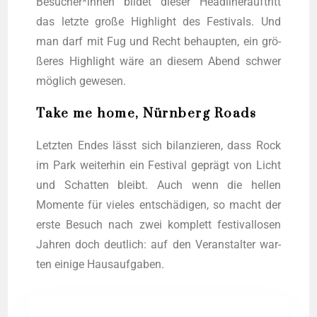
Besucher*innen bil­det die­ser Head­liner­auf­tritt
das letz­te gro­ße High­light des Fes­ti­vals. Und
man darf mit Fug und Recht behaup­ten, ein grö­
ße­res High­light wäre an die­sem Abend schwer
mög­lich gewesen.
Take me home, Nürnberg Roads
Letz­ten Endes lässt sich bilan­zie­ren, dass Rock
im Park wei­ter­hin ein Fes­ti­val geprägt von Licht
und Schat­ten bleibt. Auch wenn die hel­len
Momen­te für vie­les ent­schä­di­gen, so macht der
ers­te Besuch nach zwei kom­plett fes­ti­vallo­sen
Jah­ren doch deut­lich: auf den Ver­an­stal­ter war­
ten eini­ge Hausaufgaben.