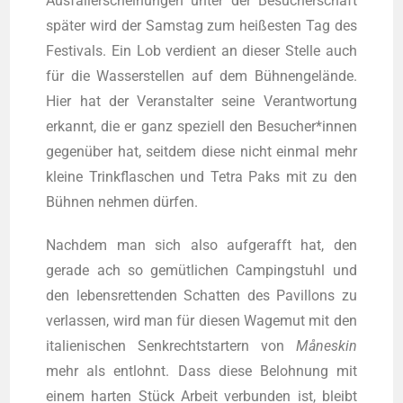
Aus­fall­erschei­nun­gen unter der Besu­cher­schaft
spä­ter wird der Sams­tag zum hei­ßes­ten Tag des
Fes­ti­vals. Ein Lob ver­dient an die­ser Stel­le auch
für die Was­ser­stel­len auf dem Büh­nen­ge­län­de.
Hier hat der Ver­an­stal­ter sei­ne Ver­ant­wor­tung
erkannt, die er ganz spe­zi­ell den Besucher*innen
gegen­über hat, seit­dem die­se nicht ein­mal mehr
klei­ne Trink­fla­schen und Tetra Paks mit zu den
Büh­nen neh­men dürfen.
Nach­dem man sich also auf­ge­rafft hat, den
gera­de ach so gemüt­li­chen Cam­ping­stuhl und
den lebens­ret­ten­den Schat­ten des Pavil­lons zu
ver­las­sen, wird man für die­sen Wage­mut mit den
ita­lie­ni­schen Senk­recht­star­tern von
Månes­kin
mehr als ent­lohnt. Dass die­se Beloh­nung mit
einem har­ten Stück Arbeit ver­bun­den ist, bleibt