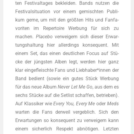
ten Fes­ti­val­ta­ges beklei­den. Bands nut­zen die
Fes­ti­val­si­tua­ti­on vor einem gemisch­ten Publi­
kum ger­ne, um mit den größ­ten Hits und Fan­fa­
vo­ri­ten im Reper­toire Wer­bung für sich zu
machen.
Pla­ce­bo
ver­wei­gern sich die­ser Erwar­
tungs­hal­tung hier aller­dings kon­se­quent. Mit
einem Set, das einen deut­li­chen Focus auf Stü­
cke der jüngs­ten Alben legt, wer­den hier ganz
klar ein­ge­fleisch­te Fans und Liebhaber*innen der
Band bedient (sowie ein gutes Stück Wer­bung
für das neue Album
Never Let Me Go
, aus dem es
sechs Stü­cke auf die Set­list schaf­fen, betrie­ben).
Auf Klas­si­ker wie
Every You, Every Me
oder
Meds
war­ten die Fans der­weil ver­geb­lich. Sich den
Erwar­tun­gen so kon­se­quent zu ver­wei­gern kann
einem sicher­lich Respekt abnö­ti­gen. Letz­ten