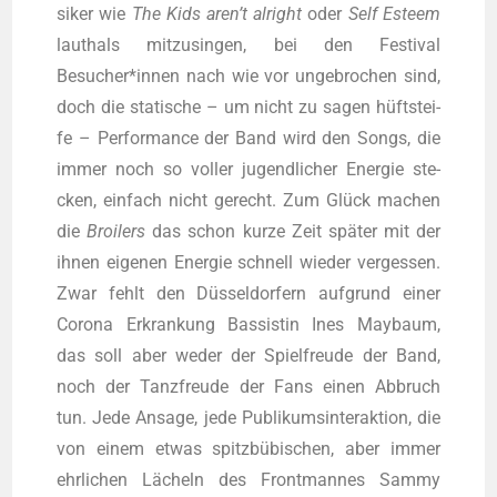
si­ker wie
The Kids aren’t alright
oder
Self Esteem
laut­hals mit­zu­sin­gen, bei den Fes­ti­val
Besucher*innen nach wie vor unge­bro­chen sind,
doch die sta­ti­sche – um nicht zu sagen hüft­stei­
fe – Per­for­mance der Band wird den Songs, die
immer noch so vol­ler jugend­li­cher Ener­gie ste­
cken, ein­fach nicht gerecht. Zum Glück machen
die
Broi­lers
das schon kur­ze Zeit spä­ter mit der
ihnen eige­nen Ener­gie schnell wie­der ver­ges­sen.
Zwar fehlt den Düs­sel­dor­fern auf­grund einer
Coro­na Erkran­kung Bas­sis­tin Ines May­baum,
das soll aber weder der Spiel­freu­de der Band,
noch der Tanz­freu­de der Fans einen Abbruch
tun. Jede Ansa­ge, jede Publi­kums­in­ter­ak­ti­on, die
von einem etwas spitz­bü­bi­schen, aber immer
ehr­li­chen Lächeln des Front­man­nes Sam­my