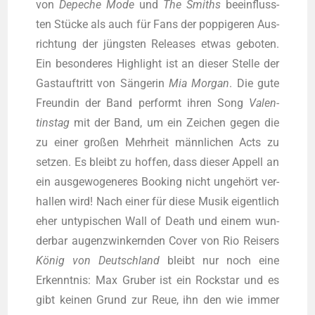
von
Depe­che Mode
und
The Smit­hs
beein­fluss­
ten Stü­cke als auch für Fans der pop­pi­ge­ren Aus­
rich­tung der jüngs­ten Releases etwas gebo­ten.
Ein beson­de­res High­light ist an die­ser Stel­le der
Gast­auf­tritt von Sän­ge­rin
Mia
Mor­gan
. Die gute
Freun­din der Band per­formt ihren Song
Valen­
tins­tag
mit der Band, um ein Zei­chen gegen die
zu einer gro­ßen Mehr­heit männ­li­chen Acts zu
set­zen. Es bleibt zu hof­fen, dass die­ser Appell an
ein aus­ge­wo­ge­ne­res Boo­king nicht unge­hört ver­
hal­len wird! Nach einer für die­se Musik eigent­lich
eher unty­pi­schen Wall of Death und einem wun­
der­bar augen­zwin­kern­den Cover von Rio Reisers
König von Deutsch­land
bleibt nur noch eine
Erkennt­nis: Max Gru­ber ist ein Rock­star und es
gibt kei­nen Grund zur Reue, ihn den wie immer