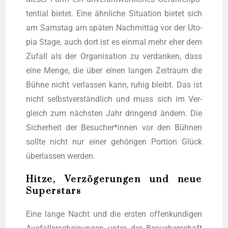
ten­ti­al bie­tet. Eine ähn­li­che Situa­ti­on bie­tet sich
am Sams­tag am spä­ten Nach­mit­tag vor der Uto­
pia Stage, auch dort ist es ein­mal mehr eher dem
Zufall als der Orga­ni­sa­ti­on zu ver­dan­ken, dass
eine Men­ge, die über einen lan­gen Zeit­raum die
Büh­ne nicht ver­las­sen kann, ruhig bleibt. Das ist
nicht selbst­ver­ständ­lich und muss sich im Ver­
gleich zum nächs­ten Jahr drin­gend ändern. Die
Sicher­heit der Besucher*innen vor den Büh­nen
soll­te nicht nur einer gehö­ri­gen Por­ti­on Glück
über­las­sen werden.
Hitze, Verzögerungen und neue
Superstars
Eine lan­ge Nacht und die ers­ten offen­kun­di­gen