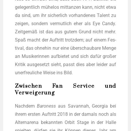
gele­gent­lich mühe­los mit­tan­zen kann, nicht etwa
da sind, um ihr sicher­lich vor­han­de­nes Talent zu
zei­gen, son­dern ver­mut­lich eher als Eye Can­dy.
Zeit­ge­mäß ist das aus gutem Grund nicht mehr.
Spaß macht der Auf­tritt trotz­dem; auf einem Fes­
ti­val, das ohne­hin nur eine über­schau­ba­re Men­ge
an Musi­ke­rin­nen auf­bie­tet und sich dafür gro­ßer
Kri­tik aus­ge­setzt sieht, passt dies aber lei­der auf
uner­freu­li­che Wei­se ins Bild.
Zwischen Fan Service und
Verweigerung
Nach­dem
Baro­ness
aus Sav­an­nah, Geor­gia bei
ihrem ers­ten Auf­tritt 2018 in der damals noch als
Altern­are­na bekann­ten Orbit Stage in der Hal­le
spiel­ten, dür­fen sie ihr Kön­nen die­ses Jahr am