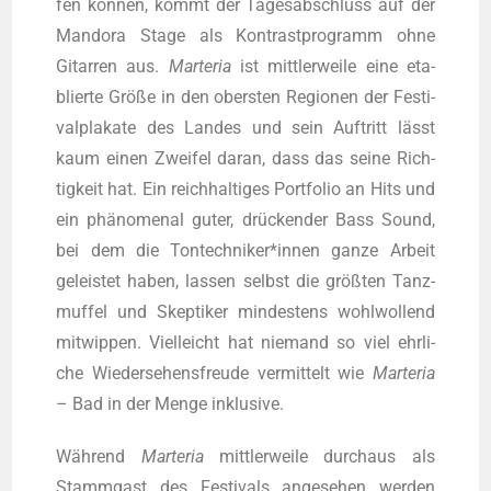
fen kön­nen, kommt der Tages­ab­schluss auf der
Man­do­ra Stage als Kon­trast­pro­gramm ohne
Gitar­ren aus.
Mar­te­ria
ist mitt­ler­wei­le eine eta­
blier­te Grö­ße in den obers­ten Regio­nen der Fes­ti­
val­pla­ka­te des Lan­des und sein Auf­tritt lässt
kaum einen Zwei­fel dar­an, dass das sei­ne Rich­
tig­keit hat. Ein reich­hal­ti­ges Port­fo­lio an Hits und
ein phä­no­me­nal guter, drü­cken­der Bass Sound,
bei dem die Tontechniker*innen gan­ze Arbeit
geleis­tet haben, las­sen selbst die größ­ten Tanz­
muf­fel und Skep­ti­ker min­des­tens wohl­wol­lend
mit­wip­pen. Viel­leicht hat nie­mand so viel ehr­li­
che Wie­der­se­hens­freu­de ver­mit­telt wie
Mar­te­ria
– Bad in der Men­ge inklusive.
Wäh­rend
Mar­te­ria
mitt­ler­wei­le durch­aus als
Stamm­gast des Fes­ti­vals ange­se­hen wer­den