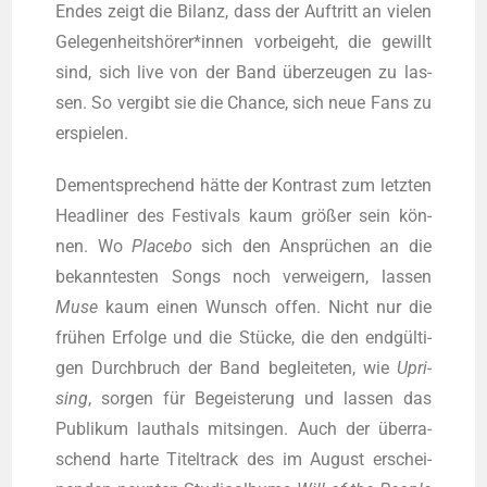
Endes zeigt die Bilanz, dass der Auf­tritt an vie­len
Gelegenheitshörer*innen vor­bei­geht, die gewillt
sind, sich live von der Band über­zeu­gen zu las­
sen. So ver­gibt sie die Chan­ce, sich neue Fans zu
erspielen.
Dem­entspre­chend hät­te der Kon­trast zum letz­ten
Head­li­ner des Fes­ti­vals kaum grö­ßer sein kön­
nen. Wo
Pla­ce­bo
sich den Ansprü­chen an die
bekann­tes­ten Songs noch ver­wei­gern, las­sen
Muse
kaum einen Wunsch offen. Nicht nur die
frü­hen Erfol­ge und die Stü­cke, die den end­gül­ti­
gen Durch­bruch der Band beglei­te­ten, wie
Upri­
sing
, sor­gen für Begeis­te­rung und las­sen das
Publi­kum laut­hals mit­sin­gen. Auch der über­ra­
schend har­te Titel­track des im August erschei­