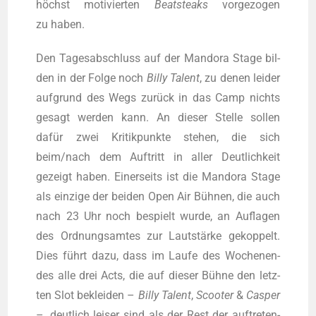
höchst moti­vier­ten
Beat­steaks
vor­ge­zo­gen
zu haben.
Den Tages­ab­schluss auf der Man­do­ra Stage bil­
den in der Fol­ge noch
Bil­ly
Talent
, zu denen lei­der
auf­grund des Wegs zurück in das Camp nichts
gesagt wer­den kann. An die­ser Stel­le sol­len
dafür zwei Kri­tik­punk­te ste­hen, die sich
beim/nach dem Auf­tritt in aller Deut­lich­keit
gezeigt haben. Einer­seits ist die Man­do­ra Stage
als ein­zi­ge der bei­den Open Air Büh­nen, die auch
nach 23 Uhr noch bespielt wur­de, an Auf­la­gen
des Ord­nungs­am­tes zur Laut­stär­ke gekop­pelt.
Dies führt dazu, dass im Lau­fe des Wochen­en­
des alle drei Acts, die auf die­ser Büh­ne den letz­
ten Slot beklei­den –
Bil­ly
Talent
,
Scoo­ter
&
Cas­per
–, deut­lich lei­ser sind als der Rest der auf­tre­ten­