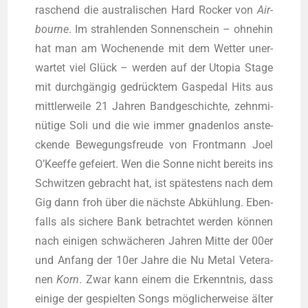
ra­schend die aus­tra­li­schen Hard Rocker von
Air­
bourne
. Im strah­len­den Son­nen­schein – ohne­hin
hat man am Wochen­en­de mit dem Wet­ter uner­
war­tet viel Glück – wer­den auf der Uto­pia Stage
mit durch­gän­gig gedrück­tem Gas­pe­dal Hits aus
mitt­ler­wei­le 21 Jah­ren Band­ge­schich­te, zehn­mi­
nü­ti­ge Soli und die wie immer gna­den­los anste­
cken­de Bewe­gungs­freu­de von Front­mann Joel
O’Keeffe gefei­ert. Wen die Son­ne nicht bereits ins
Schwit­zen gebracht hat, ist spä­tes­tens nach dem
Gig dann froh über die nächs­te Abküh­lung. Eben­
falls als siche­re Bank betrach­tet wer­den kön­nen
nach eini­gen schwä­che­ren Jah­ren Mit­te der 00er
und Anfang der 10er Jah­re die Nu Metal Vete­ra­
nen
Korn
. Zwar kann einem die Erkennt­nis, dass
eini­ge der gespiel­ten Songs mög­li­cher­wei­se älter