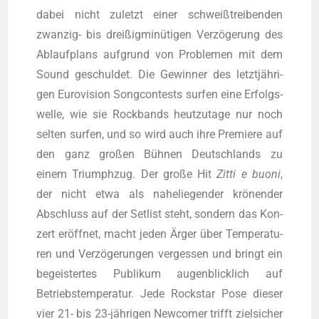
dabei nicht zuletzt einer schweiß­trei­ben­den
zwan­zig- bis drei­ßig­mi­nü­ti­gen Ver­zö­ge­rung des
Ablauf­plans auf­grund von Pro­ble­men mit dem
Sound geschul­det. Die Gewin­ner des letzt­jäh­ri­
gen Euro­vi­si­on Songcon­tests sur­fen eine Erfolgs­
wel­le, wie sie Rock­bands heut­zu­ta­ge nur noch
sel­ten sur­fen, und so wird auch ihre Pre­mie­re auf
den ganz gro­ßen Büh­nen Deutsch­lands zu
einem Tri­umph­zug. Der gro­ße Hit
Zit­ti e buo­ni
,
der nicht etwa als nahe­lie­gen­der krö­nen­der
Abschluss auf der Set­list steht, son­dern das Kon­
zert eröff­net, macht jeden Ärger über Tem­pe­ra­tu­
ren und Ver­zö­ge­run­gen ver­ges­sen und bringt ein
begeis­ter­tes Publi­kum augen­blick­lich auf
Betriebs­tem­pe­ra­tur. Jede Rock­star Pose die­ser
vier 21- bis 23-jäh­ri­gen New­co­mer trifft ziel­si­cher