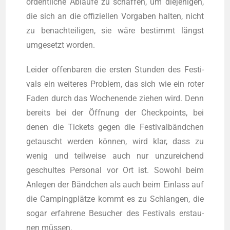
ordent­li­che Abläu­fe zu schaf­fen, um die­je­ni­gen,
die sich an die offi­zi­el­len Vor­ga­ben hal­ten, nicht
zu benach­tei­li­gen, sie wäre bestimmt längst
umge­setzt worden.
Lei­der offen­ba­ren die ers­ten Stun­den des Fes­ti­
vals ein wei­te­res Pro­blem, das sich wie ein roter
Faden durch das Wochen­en­de zie­hen wird. Denn
bereits bei der Öff­nung der Check­points, bei
denen die Tickets gegen die Fes­ti­val­bänd­chen
getauscht wer­den kön­nen, wird klar, dass zu
wenig und teil­wei­se auch nur unzu­rei­chend
geschul­tes Per­so­nal vor Ort ist. Sowohl beim
Anle­gen der Bänd­chen als auch beim Ein­lass auf
die Cam­ping­plät­ze kommt es zu Schlan­gen, die
sogar erfah­re­ne Besu­cher des Fes­ti­vals erstau­
nen müssen.