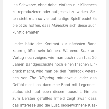
ins Schwar­ze, ohne dabei ein­fach nur Kli­schees
zu repro­du­zie­ren oder auf­ge­setzt zu wir­ken. Sel­
ten sieht man so viel auf­rich­ti­ge Spiel­freu­de! Es
bleibt zu hof­fen, dass
Månes­kin
sich die­se auch
künf­tig erhalten.
Lei­der hät­te der Kon­trast zur nächs­ten Band
kaum grö­ßer sein kön­nen. Wäh­rend
Korn
am
Vor­tag noch zei­gen, wie man auch nach fast 30
Jah­ren Band­ge­schich­te noch einen fri­schen Ein­
druck macht, wird man bei den Punk­rock Vete­ra­
nen von
The
Off­spring
mitt­ler­wei­le lei­der das
Gefühl nicht los, dass eine Band mit Legen­den­
sta­tus sich auf eben die­sem aus­ruht. Ein bis
zum Bers­ten gefüll­tes Infield zeigt zwar, dass
das Inter­es­se und die Lust, lieb­ge­won­ne­ne Klas­