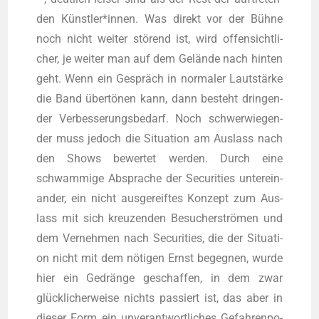
den Künstler*innen. Was direkt vor der Büh­ne
noch nicht wei­ter stö­rend ist, wird offen­sicht­li­
cher, je wei­ter man auf dem Gelän­de nach hin­ten
geht. Wenn ein Gespräch in nor­ma­ler Laut­stär­ke
die Band über­tö­nen kann, dann besteht drin­gen­
der Ver­bes­se­rungs­be­darf. Noch schwer­wie­gen­
der muss jedoch die Situa­ti­on am Aus­lass nach
den Shows bewer­tet wer­den. Durch eine
schwam­mi­ge Abspra­che der Secu­ri­ties unter­ein­
an­der, ein nicht aus­ge­reif­tes Kon­zept zum Aus­
lass mit sich kreu­zen­den Besu­cher­strö­men und
dem Ver­neh­men nach Secu­ri­ties, die der Situa­ti­
on nicht mit dem nöti­gen Ernst begeg­nen, wur­de
hier ein Gedrän­ge geschaf­fen, in dem zwar
glück­li­cher­wei­se nichts pas­siert ist, das aber in
die­ser Form ein unver­ant­wort­li­ches Gefah­ren­po­