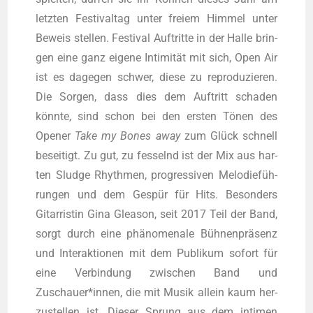
letz­ten Fes­ti­val­tag unter frei­em Him­mel unter
Beweis stel­len. Fes­ti­val Auf­trit­te in der Hal­le brin­
gen eine ganz eige­ne Inti­mi­tät mit sich, Open Air
ist es dage­gen schwer, die­se zu repro­du­zie­ren.
Die Sor­gen, dass dies dem Auf­tritt scha­den
könn­te, sind schon bei den ers­ten Tönen des
Ope­ner
Take my Bones away
zum Glück schnell
besei­tigt. Zu gut, zu fes­selnd ist der Mix aus har­
ten Sludge Rhyth­men, pro­gres­si­ven Melo­die­füh­
run­gen und dem Gespür für Hits. Beson­ders
Gitar­ris­tin Gina Glea­son, seit 2017 Teil der Band,
sorgt durch eine phä­no­me­na­le Büh­nen­prä­senz
und Inter­ak­tio­nen mit dem Publi­kum sofort für
eine Ver­bin­dung zwi­schen Band und
Zuschauer*innen, die mit Musik allein kaum her­
zu­stel­len ist. Die­ser Sprung aus dem inti­men