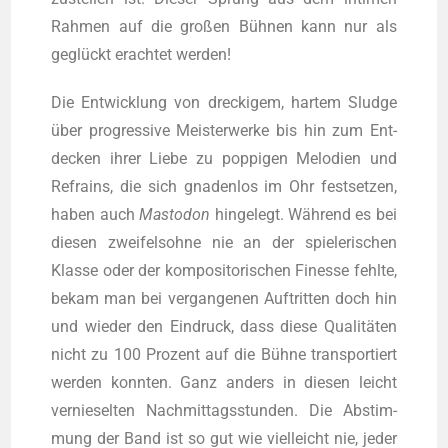
Rah­men auf die gro­ßen Büh­nen kann nur als
geglückt erach­tet werden!
Die Ent­wick­lung von dre­cki­gem, har­tem Sludge
über pro­gres­si­ve Meis­ter­wer­ke bis hin zum Ent­
de­cken ihrer Lie­be zu pop­pi­gen Melo­dien und
Refrains, die sich gna­den­los im Ohr fest­set­zen,
haben auch
Mast­o­don
hin­ge­legt. Wäh­rend es bei
die­sen zwei­fels­oh­ne nie an der spie­le­ri­schen
Klas­se oder der kom­po­si­to­ri­schen Fines­se fehl­te,
bekam man bei ver­gan­ge­nen Auf­trit­ten doch hin
und wie­der den Ein­druck, dass die­se Qua­li­tä­ten
nicht zu 100 Pro­zent auf die Büh­ne trans­por­tiert
wer­den konn­ten. Ganz anders in die­sen leicht
ver­nie­sel­ten Nach­mit­tags­stun­den. Die Abstim­
mung der Band ist so gut wie viel­leicht nie, jeder