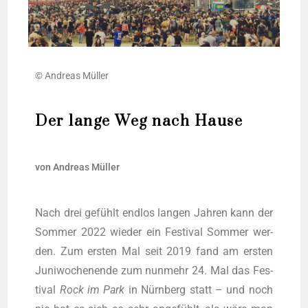
© Andre­as Müller
Der lange Weg nach Hause
von Andre­as Müller
Nach drei gefühlt end­los lan­gen Jah­ren kann der
Som­mer 2022 wie­der ein Fes­ti­val Som­mer wer­
den. Zum ers­ten Mal seit 2019 fand am ers­ten
Juni­wo­chen­en­de zum nun­mehr 24. Mal das Fes­
ti­val
Rock im Park
in Nürn­berg statt – und noch