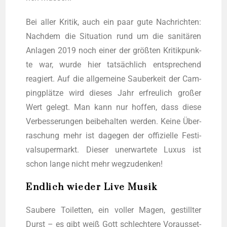
Bei aller Kri­tik, auch ein paar gute Nach­rich­ten:
Nach­dem die Situa­ti­on rund um die sani­tä­ren
Anla­gen 2019 noch einer der größ­ten Kri­tik­punk­
te war, wur­de hier tat­säch­lich ent­spre­chend
reagiert. Auf die all­ge­mei­ne Sau­ber­keit der Cam­
ping­plät­ze wird die­ses Jahr erfreu­lich gro­ßer
Wert gelegt. Man kann nur hof­fen, dass die­se
Ver­bes­se­run­gen bei­be­hal­ten wer­den. Kei­ne Über­
ra­schung mehr ist dage­gen der offi­zi­el­le Fes­ti­
valsu­per­markt. Die­ser uner­war­te­te Luxus ist
schon lan­ge nicht mehr wegzudenken!
Endlich wieder Live Musik
Sau­be­re Toi­let­ten, ein vol­ler Magen, gestill­ter
Durst – es gibt weiß Gott schlech­te­re Vor­aus­set­