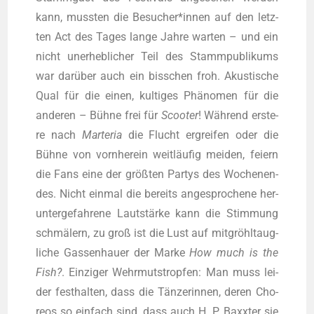
kann, muss­ten die Besucher*innen auf den letz­
ten Act des Tages lan­ge Jah­re war­ten – und ein
nicht uner­heb­li­cher Teil des Stamm­pu­bli­kums
war dar­über auch ein biss­chen froh. Akus­ti­sche
Qual für die einen, kul­ti­ges Phä­no­men für die
ande­ren – Büh­ne frei für
Scoo­ter
! Wäh­rend ers­te­
re nach
Mar­te­ria
die Flucht ergrei­fen oder die
Büh­ne von vorn­her­ein weit­läu­fig mei­den, fei­ern
die Fans eine der größ­ten Par­tys des Wochen­en­
des. Nicht ein­mal die bereits ange­spro­che­ne her­
un­ter­ge­fah­re­ne Laut­stär­ke kann die Stim­mung
schmä­lern, zu groß ist die Lust auf mitgröhl­taug­
li­che Gas­sen­hau­er der Mar­ke
How much is the
Fish?
. Ein­zi­ger Wehr­muts­trop­fen: Man muss lei­
der fest­hal­ten, dass die Tän­ze­rin­nen, deren Cho­
re­os so ein­fach sind, dass auch H. P. Baxx­ter sie