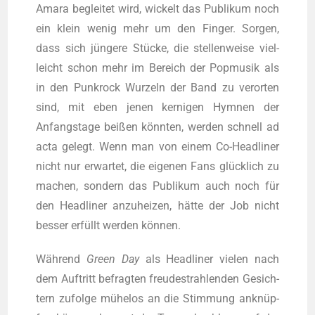
Ama­ra beglei­tet wird, wickelt das Publi­kum noch
ein klein wenig mehr um den Fin­ger. Sor­gen,
dass sich jün­ge­re Stü­cke, die stel­len­wei­se viel­
leicht schon mehr im Bereich der Pop­mu­sik als
in den Punk­rock Wur­zeln der Band zu ver­or­ten
sind, mit eben jenen ker­ni­gen Hym­nen der
Anfangs­ta­ge bei­ßen könn­ten, wer­den schnell ad
acta gelegt. Wenn man von einem Co-Head­li­ner
nicht nur erwar­tet, die eige­nen Fans glück­lich zu
machen, son­dern das Publi­kum auch noch für
den Head­li­ner anzu­hei­zen, hät­te der Job nicht
bes­ser erfüllt wer­den können.
Wäh­rend
Green
Day
als Head­li­ner vie­len nach
dem Auf­tritt befrag­ten freu­de­strah­len­den Gesich­
tern zufol­ge mühe­los an die Stim­mung anknüp­