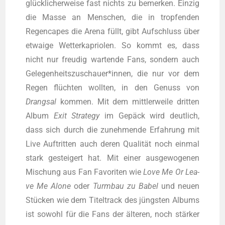
glück­li­cher­wei­se fast nichts zu bemer­ken. Ein­zig
die Mas­se an Men­schen, die in trop­fen­den
Regen­capes die Are­na füllt, gibt Auf­schluss über
etwa­ige Wet­ter­ka­prio­len. So kommt es, dass
nicht nur freu­dig war­ten­de Fans, son­dern auch
Gelegenheitszuschauer*innen, die nur vor dem
Regen flüch­ten woll­ten, in den Genuss von
Drang­sal
kom­men. Mit dem mitt­ler­wei­le drit­ten
Album
Exit Stra­tegy
im Gepäck wird deut­lich,
dass sich durch die zuneh­men­de Erfah­rung mit
Live Auf­trit­ten auch deren Qua­li­tät noch ein­mal
stark gestei­gert hat. Mit einer aus­ge­wo­ge­nen
Mischung aus Fan Favo­ri­ten wie
Love Me Or Lea­
ve Me Alo­ne
oder
Turm­bau zu Babel
und neu­en
Stü­cken wie dem Titel­track des jüngs­ten Albums
ist sowohl für die Fans der älte­ren, noch stär­ker