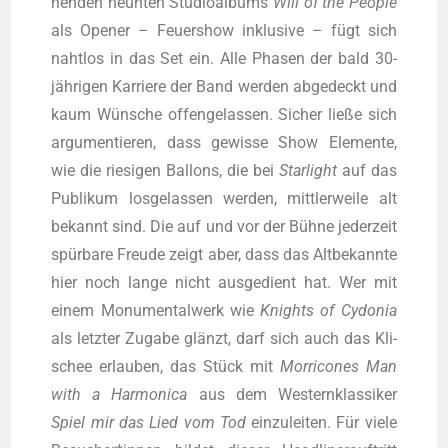
nen­den neun­ten Stu­dio­al­bums
Will of the Peo­p­le
als Ope­ner – Feu­er­show inklu­si­ve – fügt sich
naht­los in das Set ein. Alle Pha­sen der bald 30-
jäh­ri­gen Kar­rie­re der Band wer­den abge­deckt und
kaum Wün­sche offen­ge­las­sen. Sicher lie­ße sich
argu­men­tie­ren, dass gewis­se Show Ele­men­te,
wie die rie­si­gen Bal­lons, die bei
Star­light
auf das
Publi­kum los­ge­las­sen wer­den, mitt­ler­wei­le alt
bekannt sind. Die auf und vor der Büh­ne jeder­zeit
spür­ba­re Freu­de zeigt aber, dass das Alt­be­kann­te
hier noch lan­ge nicht aus­ge­dient hat. Wer mit
einem Monu­men­tal­werk wie
Knights of Cydo­nia
als letz­ter Zuga­be glänzt, darf sich auch das Kli­
schee erlau­ben, das Stück mit
Mor­rico­nes
Man
with a Har­mo­ni­ca
aus dem Wes­tern­klas­si­ker
Spiel mir das Lied vom Tod
ein­zu­lei­ten. Für vie­le