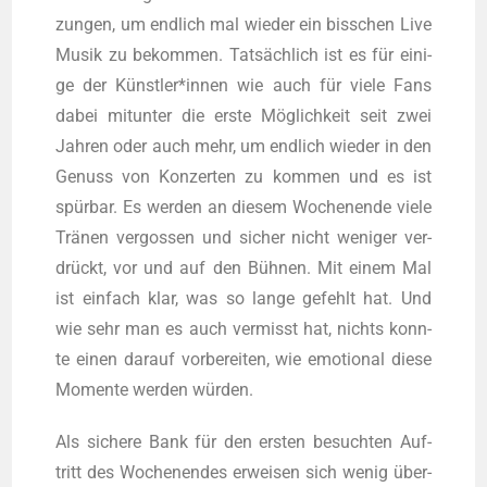
zun­gen, um end­lich mal wie­der ein biss­chen Live
Musik zu bekom­men. Tat­säch­lich ist es für eini­
ge der Künstler*innen wie auch für vie­le Fans
dabei mit­un­ter die ers­te Mög­lich­keit seit zwei
Jah­ren oder auch mehr, um end­lich wie­der in den
Genuss von Kon­zer­ten zu kom­men und es ist
spür­bar. Es wer­den an die­sem Wochen­en­de vie­le
Trä­nen ver­gos­sen und sicher nicht weni­ger ver­
drückt, vor und auf den Büh­nen. Mit einem Mal
ist ein­fach klar, was so lan­ge gefehlt hat. Und
wie sehr man es auch ver­misst hat, nichts konn­
te einen dar­auf vor­be­rei­ten, wie emo­tio­nal die­se
Momen­te wer­den würden.
Als siche­re Bank für den ers­ten besuch­ten Auf­
tritt des Wochen­en­des erwei­sen sich wenig über­