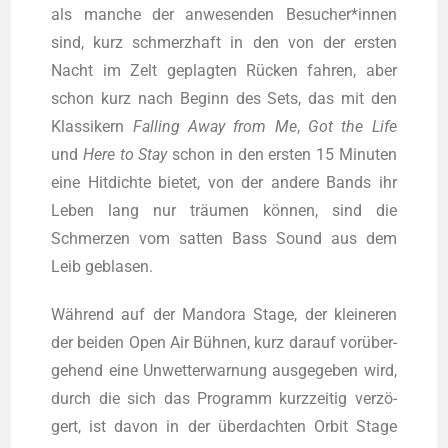
als man­che der anwe­sen­den Besucher*innen
sind, kurz schmerz­haft in den von der ers­ten
Nacht im Zelt geplag­ten Rücken fah­ren, aber
schon kurz nach Beginn des Sets, das mit den
Klas­si­kern
Fal­ling Away from Me
,
Got the Life
und
Here to Stay
schon in den ers­ten 15 Minu­ten
eine Hit­dich­te bie­tet, von der ande­re Bands ihr
Leben lang nur träu­men kön­nen, sind die
Schmer­zen vom sat­ten Bass Sound aus dem
Leib geblasen.
Wäh­rend auf der Man­do­ra Stage, der klei­ne­ren
der bei­den Open Air Büh­nen, kurz dar­auf vor­über­
ge­hend eine Unwet­ter­war­nung aus­ge­ge­ben wird,
durch die sich das Pro­gramm kurz­zei­tig ver­zö­
gert, ist davon in der über­dach­ten Orbit Stage