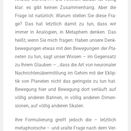
klar: es gibt kei­nen Zusam­men­hang. Aber die
Fra­ge ist natür­lich: War­um stel­len Sie die­se Fra­
ge? Das hat letzt­lich damit zu tun, dass wir
immer in Ana­lo­gien, in Meta­phern den­ken. Das
heißt, wenn Sie mich fra­gen: Haben unse­re Denk­
be­we­gun­gen etwas mit den
Bewe­gun­gen der Pla­
ne­ten
zu tun, sagt unser Wis­sen – im Gegen­satz
zu Ihrem Glau­ben — , dass die Art von neu­ro­na­ler
Nach­rich­ten­über­mitt­lung im Gehirn mit der Eklip­
tik von Pla­ne­ten nicht das gerings­te zu tun hat.
Bewe­gung hier und Bewe­gung dort ver­läuft auf
völ­lig ande­ren Bah­nen, in völ­lig ande­ren Dimen­
sio­nen, auf völ­lig ande­ren Skalen.
Ihre For­mu­lie­rung greift jedoch die – letzt­lich
meta­pho­ri­sche – und uralte Fra­ge nach dem Ver­