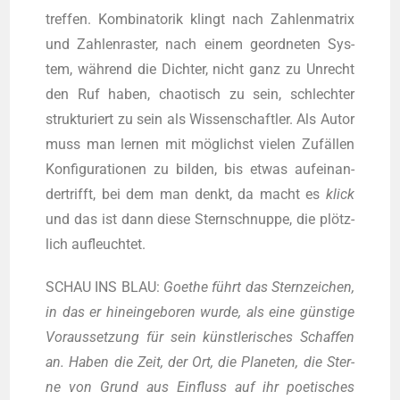
tref­fen. Kom­bi­na­to­rik klingt nach Zah­len­ma­trix
und Zah­len­ras­ter, nach einem geord­ne­ten Sys­
tem, wäh­rend die Dich­ter, nicht ganz zu Unrecht
den Ruf haben, chao­tisch zu sein, schlech­ter
struk­tu­riert zu sein als Wis­sen­schaft­ler. Als Autor
muss man ler­nen mit mög­lichst vie­len Zufäl­len
Kon­fi­gu­ra­tio­nen zu bil­den, bis etwas auf­ein­an­
der­trifft, bei dem man denkt, da macht es
klick
und das ist dann die­se Stern­schnup­pe, die plötz­
lich aufleuchtet.
SCHAU INS BLAU:
Goe­the führt das Stern­zei­chen,
in das er hin­ein­ge­bo­ren wur­de, als eine güns­ti­ge
Vor­aus­set­zung für sein künst­le­ri­sches Schaf­fen
an. Haben die Zeit, der Ort, die Pla­ne­ten, die Ster­
ne von Grund aus Ein­fluss auf ihr poe­ti­sches