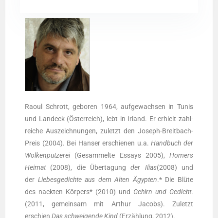
Raoul Schrott, gebo­ren 1964, auf­ge­wach­sen in Tunis
und Lan­deck (Öster­reich), lebt in Irland. Er erhielt zahl­
rei­che Aus­zeich­nun­gen, zuletzt den Joseph-Breit­bach-
Preis (2004). Bei Han­ser erschie­nen u.a.
Hand­buch der
Wol­ken­put­ze­rei
(Gesam­mel­te Essays 2005),
Homers
Hei­mat
(2008), die Über­ta­gung
der Ili­as
(2008) und
der
Lie­bes­ge­dich­te aus dem Alten Ägyp­ten
.* Die Blü­te
des nack­ten Kör­pers* (2010) und
Gehirn und Gedicht
.
(2011, gemein­sam mit Arthur Jacobs). Zuletzt
erschien
Das schwei­gen­de Kind
(Erzäh­lung, 2012).