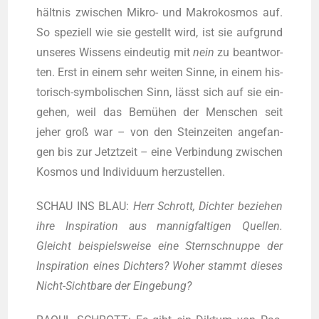
hält­nis zwi­schen Mikro- und Makro­kos­mos auf.
So spe­zi­ell wie sie gestellt wird, ist sie auf­grund
unse­res Wis­sens ein­deu­tig mit
nein
zu beant­wor­
ten. Erst in einem sehr wei­ten Sin­ne, in einem his­
to­risch-sym­bo­li­schen Sinn, lässt sich auf sie ein­
ge­hen, weil das Bemü­hen der Men­schen seit
jeher groß war – von den Stein­zei­ten ange­fan­
gen bis zur Jetzt­zeit – eine Ver­bin­dung zwi­schen
Kos­mos und Indi­vi­du­um herzustellen.
SCHAU INS BLAU:
Herr Schrott, Dich­ter bezie­hen
ihre Inspi­ra­ti­on aus man­nig­fal­ti­gen Quel­len.
Gleicht bei­spiels­wei­se eine Stern­schnup­pe der
Inspi­ra­ti­on eines Dich­ters? Woher stammt die­ses
Nicht-Sicht­ba­re der Eingebung?