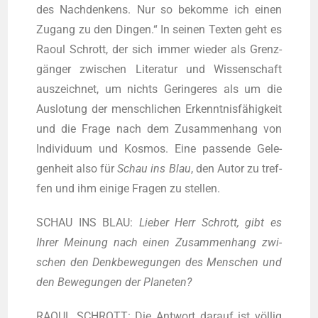
des Nach­den­kens. Nur so bekom­me ich einen
Zugang zu den Din­gen.“ In sei­nen Tex­ten geht es
Raoul Schrott, der sich immer wie­der als Grenz­
gän­ger zwi­schen Lite­ra­tur und Wis­sen­schaft
aus­zeich­net, um nichts Gerin­ge­res als um die
Aus­lo­tung der mensch­li­chen Erkennt­nis­fä­hig­keit
und die Fra­ge nach dem Zusam­men­hang von
Indi­vi­du­um und Kos­mos. Eine pas­sen­de Gele­
gen­heit also für
Schau ins Blau
, den Autor zu tref­
fen und ihm eini­ge Fra­gen zu stellen.
SCHAU INS BLAU:
Lie­ber Herr Schrott, gibt es
Ihrer Mei­nung nach einen Zusam­men­hang zwi­
schen den Denk­be­we­gun­gen des Men­schen und
den Bewe­gun­gen der Planeten?
RAOUL SCHROTT: Die Ant­wort dar­auf ist völ­lig