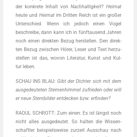
der kon­kre­te Inhalt von
Nach­hal­tig­keit
?
Hei­mat
heu­te und
Hei­mat
im Drit­ten Reich ist ein gro­ßer
Unter­schied. Wenn ich jedoch einen Vogel
beschrei­be, dann kann ich in fünf­tau­send Jah­ren
noch einen direk­ten Bezug her­stel­len. Den direk­
ten Bezug zwi­schen Hörer, Leser und Text her­zu­
stel­len ist das, wovon Lite­ra­tur, Kunst und Kul­
tur leben.
SCHAU INS BLAU:
Gibt der Dich­ter sich mit dem
aus­ge­deu­te­ten Ster­nen­him­mel zufrie­den oder will
er neue Stern­bil­der ent­de­cken bzw. erfinden?
RAOUL SCHROTT: Zum einen: Es ist längst noch
nicht alles aus­ge­deu­tet. So hal­ten die Wis­sen­
schaft­ler bei­spiels­wei­se zur­zeit Aus­schau nach