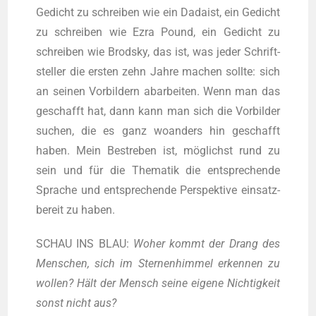
Gedicht zu schrei­ben wie ein Dada­ist, ein Gedicht
zu schrei­ben wie Ezra Pound, ein Gedicht zu
schrei­ben wie Brod­sky, das ist, was jeder Schrift­
stel­ler die ers­ten zehn Jah­re machen soll­te: sich
an sei­nen Vor­bil­dern abar­bei­ten. Wenn man das
geschafft hat, dann kann man sich die Vor­bil­der
suchen, die es ganz woan­ders hin geschafft
haben. Mein Bestre­ben ist, mög­lichst rund zu
sein und für die The­ma­tik die ent­spre­chen­de
Spra­che und ent­spre­chen­de Per­spek­ti­ve ein­satz­
be­reit zu haben.
SCHAU INS BLAU:
Woher kommt der Drang des
Men­schen, sich im Ster­nen­him­mel erken­nen zu
wol­len? Hält der Mensch sei­ne eige­ne Nich­tig­keit
sonst nicht aus?