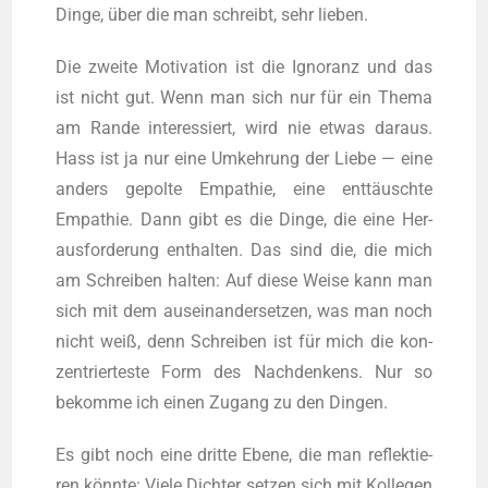
Din­ge, über die man schreibt, sehr lieben.
Die zwei­te Moti­va­ti­on ist die Igno­ranz und das
ist nicht gut. Wenn man sich nur für ein The­ma
am Ran­de inter­es­siert, wird nie etwas dar­aus.
Hass ist ja nur eine Umkeh­rung der Lie­be — eine
anders gepol­te Empa­thie, eine ent­täusch­te
Empa­thie. Dann gibt es die Din­ge, die eine Her­
aus­for­de­rung ent­hal­ten. Das sind die, die mich
am Schrei­ben hal­ten: Auf die­se Wei­se kann man
sich mit dem aus­ein­an­der­set­zen, was man noch
nicht weiß, denn Schrei­ben ist für mich die kon­
zen­trier­tes­te Form des Nach­den­kens. Nur so
bekom­me ich einen Zugang zu den Dingen.
Es gibt noch eine drit­te Ebe­ne, die man reflek­tie­
ren könn­te: Vie­le Dich­ter set­zen sich mit Kol­le­gen