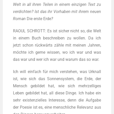
Welt in all ihren Tei­len in einem ein­zi­gen Text zu
ver­dich­ten? Ist das ihr Vor­ha­ben mit ihrem neu­en
Roman
Die ers­te Erde
?
RAOUL SCHROTT: Es ist sicher nicht so, die Welt
in einem Buch beschrei­ben zu wol­len. Da ich
jetzt schon rück­wärts zäh­le mit mei­nen Jah­ren,
möch­te ich ger­ne wis­sen, wo ich war und was
das war und wer ich war und war­um das so war.
Ich will ein­fach für mich ver­ste­hen, was Urknall
ist, wie sich das Son­nen­sys­tem, die Erde, der
Mensch gebil­det hat, wie sich mehr­zel­li­ges
Leben gebil­det hat, all die­se Din­ge. Ich habe ein
sehr exis­ten­zi­el­les Inter­es­se, denn die Auf­ga­be
der Poe­sie ist es, eine mensch­li­che Rele­vanz aus