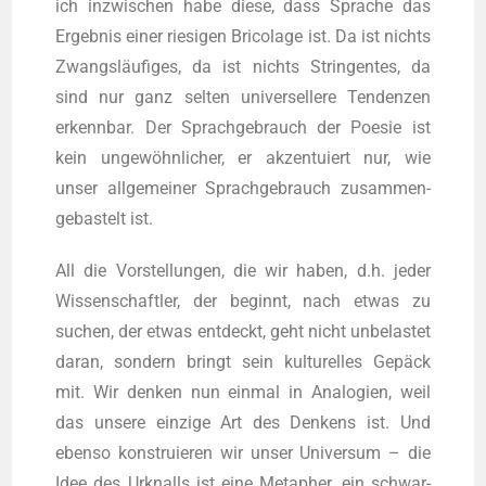
ich inzwi­schen habe die­se, dass Spra­che das
Ergeb­nis einer rie­si­gen Bri­co­la­ge ist. Da ist nichts
Zwangs­läu­fi­ges, da ist nichts Strin­gen­tes, da
sind nur ganz sel­ten uni­ver­sel­le­re Ten­den­zen
erkenn­bar. Der Sprach­ge­brauch der Poe­sie ist
kein unge­wöhn­li­cher, er akzen­tu­iert nur, wie
unser all­ge­mei­ner Sprach­ge­brauch zusam­men­
ge­bas­telt ist.
All die Vor­stel­lun­gen, die wir haben, d.h. jeder
Wis­sen­schaft­ler, der beginnt, nach etwas zu
suchen, der etwas ent­deckt, geht nicht unbe­las­tet
dar­an, son­dern bringt sein kul­tu­rel­les Gepäck
mit. Wir den­ken nun ein­mal in Ana­lo­gien, weil
das unse­re ein­zi­ge Art des Den­kens ist. Und
eben­so kon­stru­ie­ren wir unser Uni­ver­sum – die
Idee des Urknalls ist eine Meta­pher, ein schwar­