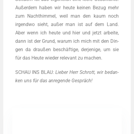
Außer­dem haben wir heu­te kei­nen Bezug mehr
zum Nacht­him­mel, weil man den kaum noch
irgend­wo sieht, außer man ist auf dem Land.
Aber wenn ich heu­te und hier und jetzt arbei­te,
dann ist der Grund, war­um ich mich mit den Din­
gen da drau­ßen beschäf­ti­ge, der­je­ni­ge, um sie
für das Heu­te wie­der rele­vant zu machen.
SCHAU INS BLAU:
Lie­ber Herr Schrott, wir bedan­
ken uns für das anre­gen­de Gespräch!