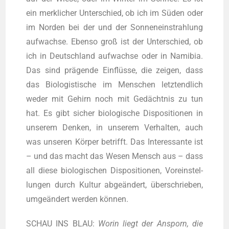
ein merk­li­cher Unter­schied, ob ich im Süden oder
im Nor­den bei der und der Son­nen­ein­strah­lung
auf­wach­se. Eben­so groß ist der Unter­schied, ob
ich in Deutsch­land auf­wach­se oder in Nami­bia.
Das sind prä­gen­de Ein­flüs­se, die zei­gen, dass
das Bio­lo­gis­ti­sche im Men­schen letzt­end­lich
weder mit Gehirn noch mit Gedächt­nis zu tun
hat. Es gibt sicher bio­lo­gi­sche Dis­po­si­tio­nen in
unse­rem Den­ken, in unse­rem Ver­hal­ten, auch
was unse­ren Kör­per betrifft. Das Inter­es­san­te ist
– und das macht das Wesen Mensch aus – dass
all die­se bio­lo­gi­schen Dis­po­si­tio­nen, Vor­ein­stel­
lun­gen durch Kul­tur abge­än­dert, über­schrie­ben,
umge­än­dert wer­den können.
SCHAU INS BLAU:
Wor­in liegt der Ansporn, die