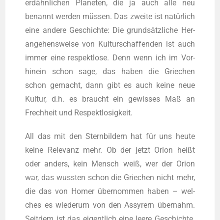
erd­ähn­li­chen Pla­ne­ten, die ja auch alle neu
benannt wer­den müs­sen. Das zwei­te ist natür­lich
eine ande­re Geschich­te: Die grund­sätz­li­che Her­
an­ge­hens­wei­se von Kul­tur­schaf­fen­den ist auch
immer eine respekt­lo­se. Denn wenn ich im Vor­
hin­ein schon sage, das haben die Grie­chen
schon gemacht, dann gibt es auch kei­ne neue
Kul­tur, d.h. es braucht ein gewis­ses Maß an
Frech­heit und Respektlosigkeit.
All das mit den Stern­bil­dern hat für uns heu­te
kei­ne Rele­vanz mehr. Ob der jetzt Ori­on heißt
oder anders, kein Mensch weiß, wer der Ori­on
war, das wuss­ten schon die Grie­chen nicht mehr,
die das von Homer über­nom­men haben – wel­
ches es wie­der­um von den Assy­rern über­nahm.
Seit­dem ist das eigent­lich eine lee­re Geschich­te.