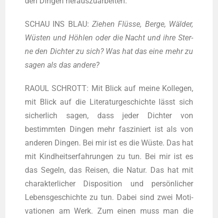
den Din­gen herauszuarbeiten.
SCHAU INS BLAU:
Zie­hen Flüs­se, Ber­ge, Wäl­der,
Wüs­ten und Höh­len oder die Nacht und ihre Ster­
ne den Dich­ter zu sich? Was hat das eine mehr zu
sagen als das andere?
RAOUL SCHROTT: Mit Blick auf mei­ne Kol­le­gen,
mit Blick auf die Lite­ra­tur­ge­schich­te lässt sich
sicher­lich sagen, dass jeder Dich­ter von
bestimm­ten Din­gen mehr fas­zi­niert ist als von
ande­ren Din­gen. Bei mir ist es die Wüs­te. Das hat
mit Kind­heits­er­fah­run­gen zu tun. Bei mir ist es
das Segeln, das Rei­sen, die Natur. Das hat mit
cha­rak­ter­li­cher Dis­po­si­ti­on und per­sön­li­cher
Lebens­ge­schich­te zu tun. Dabei sind zwei Moti­
va­tio­nen am Werk. Zum einen muss man die