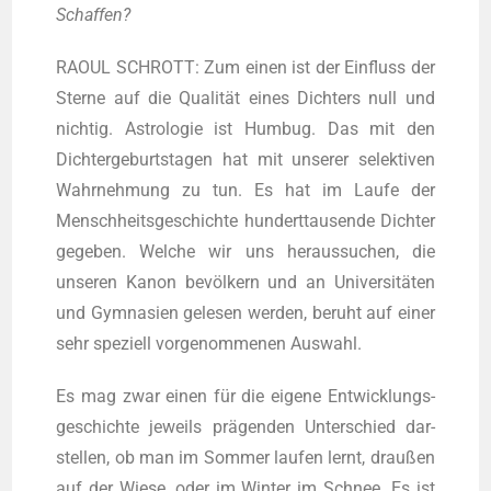
Schaffen?
RAOUL SCHROTT: Zum einen ist der Ein­fluss der
Ster­ne auf die Qua­li­tät eines Dich­ters null und
nich­tig. Astro­lo­gie ist Hum­bug. Das mit den
Dich­ter­ge­burts­ta­gen hat mit unse­rer selek­ti­ven
Wahr­neh­mung zu tun. Es hat im Lau­fe der
Mensch­heits­ge­schich­te hun­dert­tau­sen­de Dich­ter
gege­ben. Wel­che wir uns her­aus­su­chen, die
unse­ren Kanon bevöl­kern und an Uni­ver­si­tä­ten
und Gym­na­si­en gele­sen wer­den, beruht auf einer
sehr spe­zi­ell vor­ge­nom­me­nen Auswahl.
Es mag zwar einen für die eige­ne Ent­wick­lungs­
ge­schich­te jeweils prä­gen­den Unter­schied dar­
stel­len, ob man im Som­mer lau­fen lernt, drau­ßen
auf der Wie­se, oder im Win­ter im Schnee. Es ist