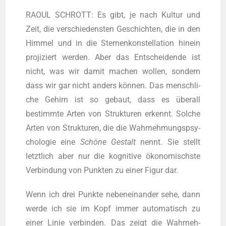
RAOUL SCHROTT: Es gibt, je nach Kul­tur und
Zeit, die ver­schie­dens­ten Geschich­ten, die in den
Him­mel und in die Ster­nen­kon­stel­la­ti­on hin­ein
pro­ji­ziert wer­den. Aber das Ent­schei­den­de ist
nicht, was wir damit machen wol­len, son­dern
dass wir gar nicht anders kön­nen. Das mensch­li­
che Gehirn ist so gebaut, dass es über­all
bestimm­te Arten von Struk­tu­ren erkennt. Sol­che
Arten von Struk­tu­ren, die die Wahr­neh­mungs­psy­
cho­lo­gie eine
Schö­ne Gestalt
nennt. Sie stellt
letzt­lich aber nur die kogni­ti­ve öko­no­mischs­te
Ver­bin­dung von Punk­ten zu einer Figur dar.
Wenn ich drei Punk­te neben­ein­an­der sehe, dann
wer­de ich sie im Kopf immer auto­ma­tisch zu
einer Linie ver­bin­den. Das zeigt die Wahr­neh­