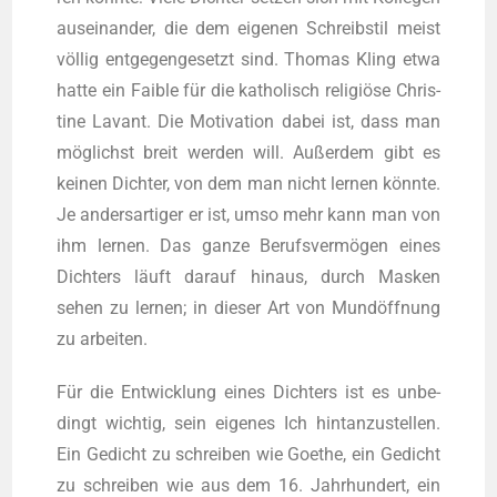
aus­ein­an­der, die dem eige­nen Schreib­stil meist
völ­lig ent­ge­gen­ge­setzt sind. Tho­mas Kling etwa
hat­te ein Fai­ble für die katho­lisch reli­giö­se Chris­
ti­ne Lavant. Die Moti­va­ti­on dabei ist, dass man
mög­lichst breit wer­den will. Außer­dem gibt es
kei­nen Dich­ter, von dem man nicht ler­nen könn­te.
Je anders­ar­ti­ger er ist, umso mehr kann man von
ihm ler­nen. Das gan­ze Berufs­ver­mö­gen eines
Dich­ters läuft dar­auf hin­aus, durch Mas­ken
sehen zu ler­nen; in die­ser Art von Mund­öff­nung
zu arbeiten.
Für die Ent­wick­lung eines Dich­ters ist es unbe­
dingt wich­tig, sein eige­nes Ich hint­an­zu­stel­len.
Ein Gedicht zu schrei­ben wie Goe­the, ein Gedicht
zu schrei­ben wie aus dem 16. Jahr­hun­dert, ein