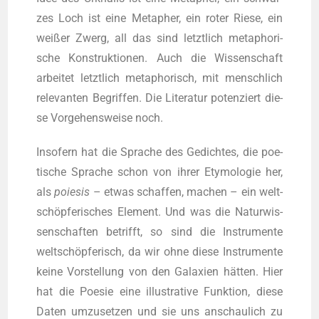
zes Loch ist eine Meta­pher, ein roter Rie­se, ein
wei­ßer Zwerg, all das sind letzt­lich meta­pho­ri­
sche Kon­struk­tio­nen. Auch die Wis­sen­schaft
arbei­tet letzt­lich meta­pho­risch, mit mensch­lich
rele­van­ten Begrif­fen. Die Lite­ra­tur poten­ziert die­
se Vor­ge­hens­wei­se noch.
Inso­fern hat die Spra­che des Gedich­tes, die poe­
ti­sche Spra­che schon von ihrer Ety­mo­lo­gie her,
als
poie­sis
– etwas schaf­fen, machen – ein welt­
schöp­fe­ri­sches Ele­ment. Und was die Natur­wis­
sen­schaf­ten betrifft, so sind die Instru­men­te
welt­schöp­fe­risch, da wir ohne die­se Instru­men­te
kei­ne Vor­stel­lung von den Gala­xien hät­ten. Hier
hat die Poe­sie eine illus­tra­ti­ve Funk­ti­on, die­se
Daten umzu­set­zen und sie uns anschau­lich zu