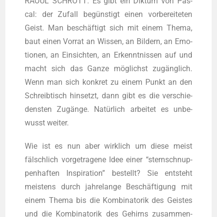
RAOUL SCHROTT: Es gibt ein Dik­tum von Pas­
cal: der Zufall begüns­tigt einen vor­be­rei­te­ten
Geist. Man beschäf­tigt sich mit einem The­ma,
baut einen Vor­rat an Wis­sen, an Bil­dern, an Emo­
tio­nen, an Ein­sich­ten, an Erkennt­nis­sen auf und
macht sich das Gan­ze mög­lichst zugäng­lich.
Wenn man sich kon­kret zu einem Punkt an den
Schreib­tisch hin­setzt, dann gibt es die ver­schie­
dens­ten Zugän­ge. Natür­lich arbei­tet es unbe­
wusst weiter.
Wie ist es nun aber wirk­lich um die­se meist
fälsch­lich vor­ge­tra­ge­ne Idee einer “stern­schnup­
pen­haf­ten Inspi­ra­ti­on” bestellt? Sie ent­steht
meis­tens durch jah­re­lan­ge Beschäf­ti­gung mit
einem The­ma bis die Kom­bi­na­to­rik des Geis­tes
und die Kom­bi­na­to­rik des Gehirns zusam­men­