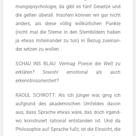
mungs­psy­cho­lo­gie, da gibt es fünf Geset­ze und
die gel­ten über­all. Inso­fern kön­nen wir gar nicht
anders, als die­se völ­lig will­kür­li­chen Punk­te
(nicht mal die Ster­ne in den Stern­bil­dern haben
ja etwas mit­ein­an­der zu tun) in Bezug zuein­an­
der set­zen zu wollen.
SCHAU INS BLAU:
Ver­mag Poe­sie die Welt zu
erklä­ren? Sowohl emo­tio­nal als auch
erkenntnisorientiert?
RAOUL SCHROTT: Als ich jün­ger war, ging ich
auf­grund des aka­de­mi­schen Umfel­des davon
aus, dass Spra­che etwas wäre, das doch irgend­
wo kon­stru­iert ratio­nal ent­stan­den ist. Und da
Phi­lo­so­phie auf Spra­che fußt, ist die Ein­sicht, die