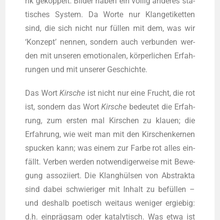
rik gekop­pelt. Bil­der haben ein völ­lig ande­res sta­
ti­sches Sys­tem. Da Wor­te nur Klange­ti­ket­ten
sind, die sich nicht nur fül­len mit dem, was wir
‘Kon­zept’ nen­nen, son­dern auch ver­bun­den wer­
den mit unse­ren emo­tio­na­len, kör­per­li­chen Erfah­
run­gen und mit unse­rer Geschichte.
Das Wort
Kir­sche
ist nicht nur eine Frucht, die rot
ist, son­dern das Wort
Kir­sche
bedeu­tet die Erfah­
rung, zum ers­ten mal Kir­schen zu klau­en; die
Erfah­rung, wie weit man mit den Kir­schen­ker­nen
spu­cken kann; was einem zur Far­be rot alles ein­
fällt. Ver­ben wer­den not­wen­di­ger­wei­se mit Bewe­
gung asso­zi­iert. Die Klang­hül­sen von Abs­trak­ta
sind dabei schwie­ri­ger mit Inhalt zu befül­len –
und des­halb poe­tisch weit­aus weni­ger ergie­big:
d.h. ein­präg­sam oder kata­ly­tisch. Was etwa ist