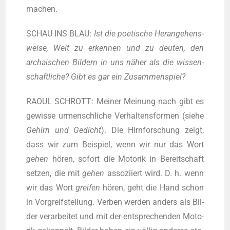
machen.
SCHAU INS BLAU:
Ist die poe­ti­sche Her­an­ge­hens­
wei­se, Welt zu erken­nen und zu deu­ten, den
archai­schen Bil­dern in uns näher als die wis­sen­
schaft­li­che? Gibt es gar ein Zusammenspiel?
RAOUL SCHROTT: Mei­ner Mei­nung nach gibt es
gewis­se urmensch­li­che Ver­hal­tens­for­men (sie­he
Gehirn und Gedicht
). Die Hirn­for­schung zeigt,
dass wir zum Bei­spiel, wenn wir nur das Wort
gehen
hören, sofort die Moto­rik in Bereit­schaft
set­zen, die mit
gehen
asso­zi­iert wird. D. h. wenn
wir das Wort
grei­fen
hören, geht die Hand schon
in Vor­greif­stel­lung. Ver­ben wer­den anders als Bil­
der ver­ar­bei­tet und mit der ent­spre­chen­den Moto­