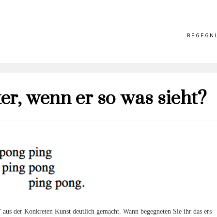
BEGEGN
er, wenn er so was sieht?
 der Kon­kre­ten Kunst deut­lich gemacht. Wann begeg­ne­ten Sie ihr das ers­