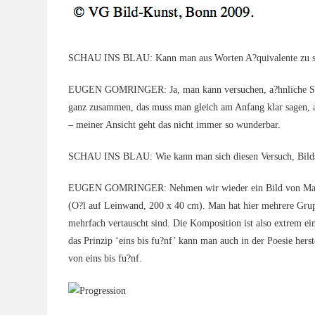
SCHAU INS BLAU: Kann man aus Wor­ten A?quivalente zu solch
EUGEN GOMRINGER: Ja, man kann ver­su­chen, a?hnliche Struk­tu
ganz zusam­men, das muss man gleich am Anfang klar sagen, auc
– mei­ner Ansicht geht das nicht immer so wunderbar.
SCHAU INS BLAU: Wie kann man sich die­sen Ver­such, Bild­struk
EUGEN GOMRINGER: Neh­men wir wie­der ein Bild von Max Bill au
(O?l auf Lein­wand, 200 x 40 cm). Man hat hier meh­re­re Grup
mehr­fach ver­tauscht sind. Die Kom­po­si­ti­on ist also extrem ei
das Prin­zip ‘eins bis fu?nf’ kann man auch in der Poe­sie her­st
von eins bis fu?nf.