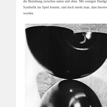
die Bezie­hung zwi­schen unten und oben. Mit weni­gen Hand­grif­f
Sym­bo­lik ins Spiel kommt, und doch merkt man, dass hie­ret­wa
worden.