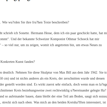
 Wie wu?rden Sie ihre fru?hen Tex­te beschreiben?
rieb ich Sonet­te. Her­mann Hes­se, dem ich ein paar geschickt hat­te, hat m
 kommt“. Und der bekann­te Schwei­zer Kom­po­nist Oth­mar Schoeck hat mir
 – so viel nur, um zu zei­gen, womit ich ange­tre­ten bin, um etwas Neu­es zu
on­kre­ten Kunst fanden?
ut­lich. Neh­men Sie die­se Skulp­tur von Max Bill aus dem Jahr 1942. Sie tr
 50 cm) und ist nichts ande­res als ein Kreis, der zer­schnit­ten wur­de und des­sen
der gestellt wor­den sind. Es wirkt zuerst sehr ein­fach, doch wenn man es la?ng
chnit­te­ner Kreis bezie­hungs­wei­se zwei recht­wink­lig u?bereinander geleg­te Ha?
 und so auf­ein­an­der bau­en, dann bleibt der eine Teil am Boden, saugt sich sozu­s
 streckt sich nach oben. Was mich an den bei­den Kreisha?lften inter­es­siert, ist