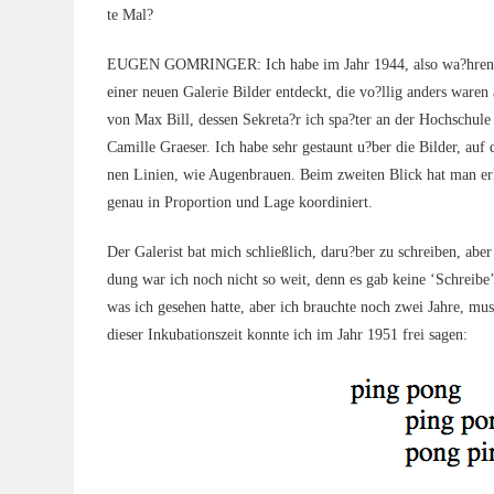
te Mal?
EUGEN GOMRINGER: Ich habe im Jahr 1944, also wa?hrend des 
einer neu­en Gale­rie Bil­der ent­deckt, die vo?llig anders war
von Max Bill, des­sen Sekreta?r ich spa?ter an der Hoch­schu­
Camil­le Grae­ser. Ich habe sehr gestaunt u?ber die Bil­der, au
nen Lini­en, wie Augen­brau­en. Beim zwei­ten Blick hat man erk
genau in Pro­por­ti­on und Lage koordiniert.
Der Gale­rist bat mich schließ­lich, daru?ber zu schrei­ben, abe
dung war ich noch nicht so weit, denn es gab kei­ne ‘Schrei­be’,
was ich gese­hen hat­te, aber ich brauch­te noch zwei Jah­re, m
die­ser Inku­ba­ti­ons­zeit konn­te ich im Jahr 1951 frei sagen: