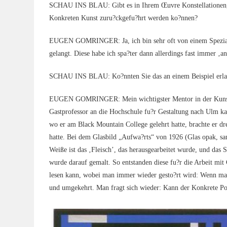
SCHAU INS BLAU: Gibt es in Ihrem Œuvre Kon­stel­la­tio­nen, 
Kon­kre­ten Kunst zuru?ckgefu?hrt wer­den ko?nnen?
EUGEN GOMRINGER: Ja, ich bin sehr oft von einem Spe­zi­al­fall 
gelangt. Die­se habe ich spa?ter dann aller­dings fast immer ‚an
SCHAU INS BLAU: Ko?nnten Sie das an einem Bei­spiel erla
EUGEN GOMRINGER: Mein wich­tigs­ter Men­tor in der Kunst ne
Gast­pro­fes­sor an die Hoch­schu­le fu?r Gestal­tung nach Ulm
wo er am Black Moun­tain Col­lege gelehrt hat­te, brach­te er dre
hat­te. Bei dem Glas­bild „Aufwa?rts“ von 1926 (Glas opak, sand
Wei­ße ist das ‚Fleisch’, das her­aus­ge­ar­bei­tet wur­de, und das
wur­de dar­auf gemalt. So ent­stan­den die­se fu?r die Arbeit mit 
lesen kann, wobei man immer wie­der gesto?rt wird: Wenn man s
und umge­kehrt. Man fragt sich wie­der: Kann der Kon­kre­te Poet