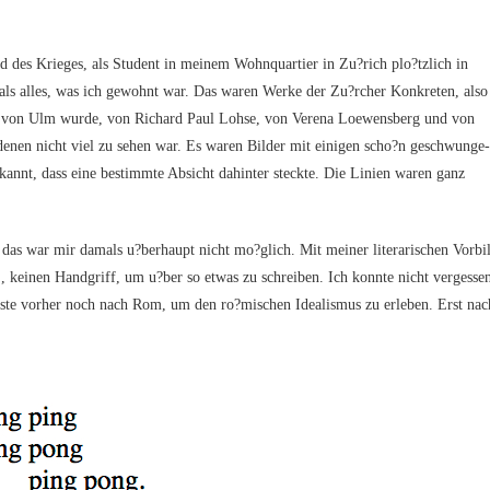
Krie­ges, als Stu­dent in mei­nem Wohn­quar­tier in Zu?rich plo?tzlich in
en als alles, was ich gewohnt war. Das waren Wer­ke der Zu?rcher Kon­kre­ten, also
le von Ulm wur­de, von Richard Paul Loh­se, von Vere­na Loe­wen­sberg und von
f denen nicht viel zu sehen war. Es waren Bil­der mit eini­gen scho?n geschwun­ge
annt, dass eine bestimm­te Absicht dahin­ter steck­te. Die Lini­en waren ganz
r das war mir damals u?berhaupt nicht mo?glich. Mit mei­ner lite­ra­ri­schen Vor­bi
 kei­nen Hand­griff, um u?ber so etwas zu schrei­ben. Ich konn­te nicht ver­ges­se
uss­te vor­her noch nach Rom, um den ro?mischen Idea­lis­mus zu erle­ben. Erst nac