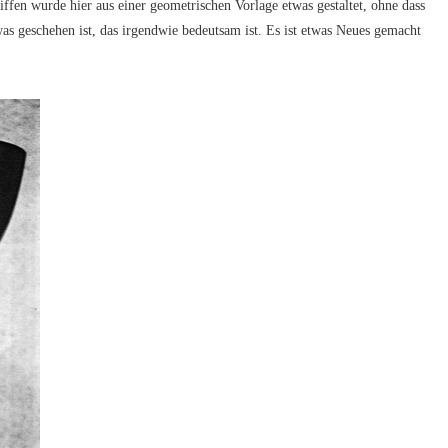
en wur­de hier aus einer geo­me­tri­schen Vor­la­ge etwas gestal­tet, ohne dass
s gesche­hen ist, das irgend­wie bedeut­sam ist. Es ist etwas Neu­es gemacht