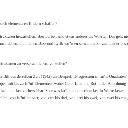
 ele­men­ta­ren Bil­dern schaffen?
­ren her­zu­stel­len, aber Far­ben sind etwas ande­res als Wo?rter. Das geht ni
h denen, die mei­nen, Jazz und Lyrik wu?rden so wun­der­bar zuein­an­der pas­s
­tu­ren zu ver­sprach­li­chen, vorstellen?
s der­sel­ben Zeit (1942) als Bei­spiel: „Pro­gres­si­on in fu?nf Qua­dra­ten“
­pen mit bis zu fu?nf Ele­men­ten, wobei Gelb, Blau und Rot in der Anord­nung
n­fach und fast vor­her­seh­bar. So etwas ko?nnte man schon fast in Wor­te fas­sen,
el­len: von fu?nf bis vier, von vier bis drei, von drei bis zwei, von zwei bis eins