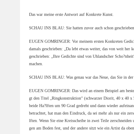
Das war mei­ne ers­te Ant­wort auf Kon­kre­te Kunst.
SCHAU INS BLAU: Sie hat­ten zuvor auch schon geschrie­ben.
EUGEN GOMRINGER: Vor mei­nem ers­ten Kon­kre­ten Gedicht sch
damals geschrie­ben: „Da lebt etwas wei­ter, das von weit her
geschrie­ben: „Ihre Gedich­te sind von Uhland­scher Scho?nheit“
machen.
SCHAU INS BLAU: Was genau war das Neue, das Sie in der K
EUGEN GOMRINGER: Das wird an einem Bei­spiel am bes­ten de
gt den Titel „Ring­kon­struk­ti­on“ (schwar­zer Dio­rit, 40 x 40 x
bei­de Ha?lften um 90 Grad gedreht und dann wie­der auf­ein­an­
betrach­tet, hat man den Ein­druck, da sei mehr als nur ein zer­s
lften. Wenn Sie eine Kreis­schei­be in zwei Tei­le zer­schnei­den
gen am Boden fest, und der ande­re sitzt wie ein Artist da oben,