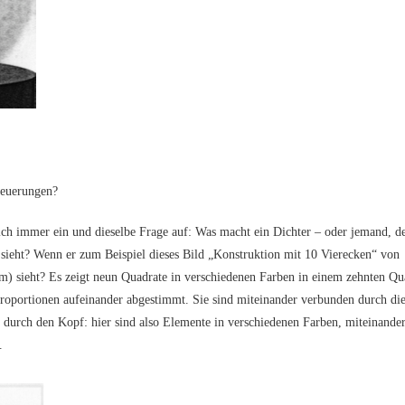
Neuerungen?
mmer ein und die­sel­be Fra­ge auf: Was macht ein Dich­ter – oder jemand, d
s sieht? Wenn er zum Bei­spiel die­ses Bild „Kon­struk­ti­on mit 10 Vier­ecken“ von
sieht? Es zeigt neun Qua­dra­te in ver­schie­de­nen Far­ben in einem zehn­ten Qu
por­tio­nen auf­ein­an­der abge­stimmt. Sie sind mit­ein­an­der ver­bun­den durch di
durch den Kopf: hier sind also Ele­men­te in ver­schie­de­nen Far­ben, mit­ein­an­de
.