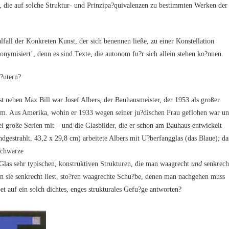
die auf sol­che Struk­tur- und Prinzipa?quivalenzen zu bestimm­ten Wer­ken der
der Kon­kre­ten Kunst, der sich benen­nen lie­ße, zu einer Kon­stel­la­ti­on
ony­mi­siert’, denn es sind Tex­te, die auto­nom fu?r sich allein ste­hen ko?nnen.
?utern?
ben Max Bill war Josef Albers, der Bau­haus­meis­ter, der 1953 als gro­ßer
 kam. Aus Ame­ri­ka, wohin er 1933 wegen sei­ner ju?dischen Frau geflo­hen war u
i gro­ße Seri­en mit – und die Glas­bil­der, die er schon am Bau­haus ent­wi­ckelt
­ge­strahlt, 43,2 x 29,8 cm) arbei­te­te Albers mit U?berfangglas (das Blaue); da
 Schwarze
Glas sehr typi­schen, kon­struk­ti­ven Struk­tu­ren, die man waag­recht
und
senk­rech
ie senk­recht liest, sto?ren waag­rech­te Schu?be, denen man nach­ge­hen muss
 auf ein solch dich­tes, enges struk­tu­ra­les Gefu?ge antworten?