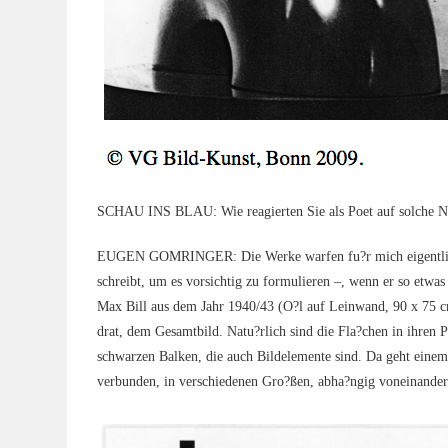
SCHAU INS BLAU: Wie reagier­ten Sie als Poet auf sol­che 
EUGEN GOMRINGER: Die Wer­ke war­fen fu?r mich eigent­lich i
schreibt, um es vor­sich­tig zu for­mu­lie­ren –, wenn er so etwa
Max Bill aus dem Jahr 1940/43 (O?l auf Lein­wand, 90 x 75 cm) 
drat, dem Gesamt­bild. Natu?rlich sind die Fla?chen in ihren Pro­
schwar­zen Bal­ken, die auch Bild­ele­men­te sind. Da geht einem 
ver­bun­den, in ver­schie­de­nen Gro?ßen, abha?ngig voneinander