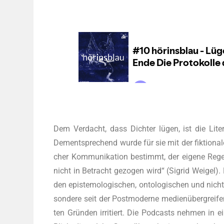
Dem Ver­dacht, dass Dich­ter lügen, ist die Lite­ra
Dem­entspre­chend wur­de für sie mit der fik­tio­na­l
cher Kom­mu­ni­ka­ti­on bestimmt, der eige­ne Reg
nicht in Betracht gezo­gen wird“ (Sig­rid Weigel). Di
den epis­te­mo­lo­gi­schen, onto­lo­gi­schen und nich
son­de­re seit der Post­mo­der­ne medi­en­über­grei­
ten Grün­den irri­tiert. Die Pod­casts neh­men in ein