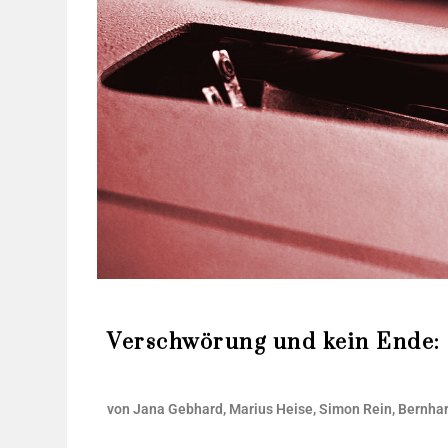
Verschwörung und kein Ende: 
von Jana Geb­hard, Mari­us Hei­se, Simon Rein, Bern­