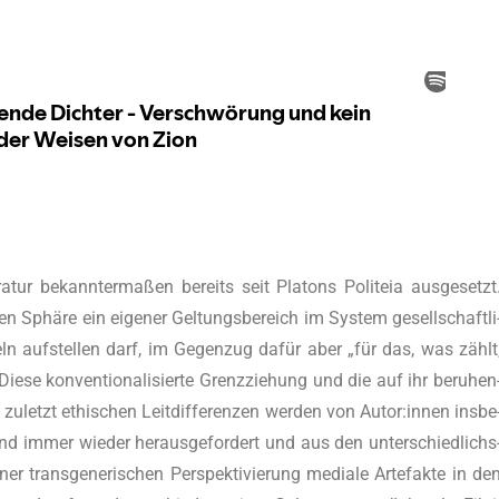
­tur bekann­ter­ma­ßen bereits seit Pla­tons Poli­te­ia aus­ge­setzt
en Sphä­re ein eige­ner Gel­tungs­be­reich im Sys­tem gesell­schaft­li
eln auf­stel­len darf, im Gegen­zug dafür aber „für das, was zählt
e­se kon­ven­tio­na­li­sier­te Grenz­zie­hung und die auf ihr beru­hen
t zuletzt ethi­schen Leit­dif­fe­ren­zen wer­den von Autor:innen ins­be
fend immer wie­der her­aus­ge­for­dert und aus den unter­schied­lichs
er trans­ge­ne­ri­schen Per­spek­ti­vie­rung media­le Arte­fak­te in de