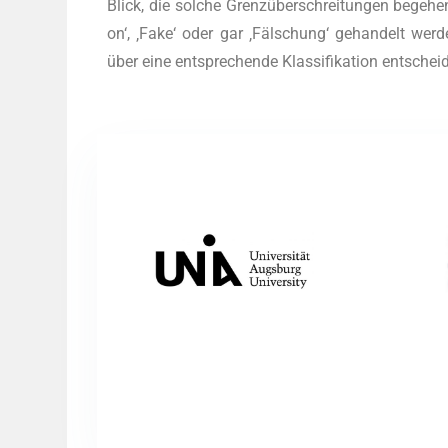
Blick, die sol­che Grenz­über­schrei­tun­gen bege­hen 
on‘, ‚Fake‘ oder gar ‚Fäl­schung‘ gehan­delt wer­den
über eine ent­spre­chen­de Klas­si­fi­ka­ti­on entschei