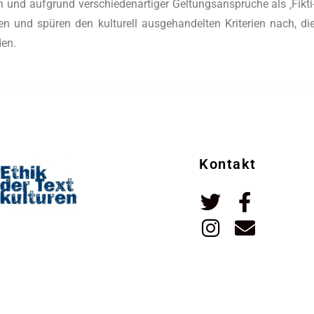
und auf­grund ver­schie­den­ar­ti­ger Gel­tungs­an­sprü­che als ‚Fik­ti
 und spü­ren den kul­tu­rell aus­ge­han­del­ten Kri­te­ri­en nach, di
den.
Kontakt