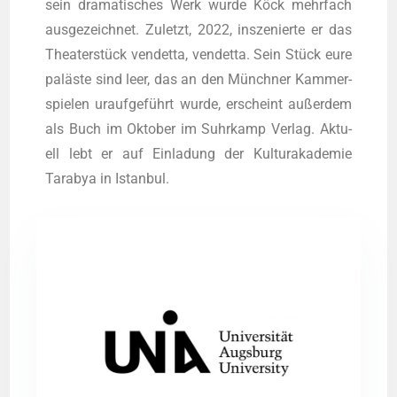
sein dra­ma­ti­sches Werk wur­de Köck mehr­fach
aus­ge­zeich­net. Zuletzt, 2022, insze­nier­te er das
Thea­ter­stück ven­det­ta, ven­det­ta. Sein Stück eure
paläs­te sind leer, das an den Münch­ner Kam­mer­
spie­len urauf­ge­führt wur­de, erscheint außer­dem
als Buch im Okto­ber im Suhr­kamp Ver­lag. Aktu­
ell lebt er auf Ein­la­dung der Kul­tur­aka­de­mie
Tara­bya in Istanbul.