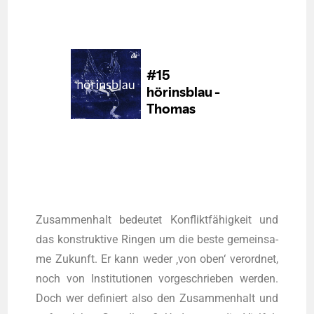
Zusam­men­halt bedeu­tet Kon­flikt­fä­hig­keit und
das kon­struk­ti­ve Rin­gen um die bes­te gemein­sa­
me Zukunft. Er kann weder ‚von oben‘ ver­ord­net,
noch von Insti­tu­tio­nen vor­ge­schrie­ben wer­den.
Doch wer defi­niert also den Zusam­men­halt und