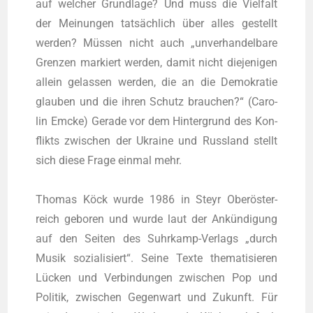
auf wel­cher Grund­la­ge? Und muss die Viel­falt
der Mei­nun­gen tat­säch­lich über alles gestellt
wer­den? Müs­sen nicht auch „unver­han­del­ba­re
Gren­zen mar­kiert wer­den, damit nicht die­je­ni­gen
allein gelas­sen wer­den, die an die Demo­kra­tie
glau­ben und die ihren Schutz brau­chen?“ (Caro­
lin Emcke) Gera­de vor dem Hin­ter­grund des Kon­
flikts zwi­schen der Ukrai­ne und Russ­land stellt
sich die­se Fra­ge ein­mal mehr.
Tho­mas Köck wur­de 1986 in Steyr Ober­ös­ter­
reich gebo­ren und wur­de laut der Ankün­di­gung
auf den Sei­ten des Suhr­kamp-Ver­lags „durch
Musik sozia­li­siert“. Sei­ne Tex­te the­ma­ti­sie­ren
Lücken und Ver­bin­dun­gen zwi­schen Pop und
Poli­tik, zwi­schen Gegen­wart und Zukunft. Für