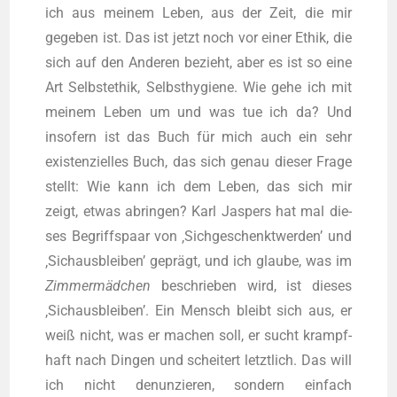
ich aus mei­nem Leben, aus der Zeit, die mir
gege­ben ist. Das ist jetzt noch vor einer Ethik, die
sich auf den Ande­ren bezieht, aber es ist so eine
Art Selbst­ethik, Selbst­hy­gie­ne. Wie gehe ich mit
mei­nem Leben um und was tue ich da? Und
inso­fern ist das Buch für mich auch ein sehr
exis­ten­zi­el­les Buch, das sich genau die­ser Fra­ge
stellt: Wie kann ich dem Leben, das sich mir
zeigt, etwas abrin­gen? Karl Jas­pers hat mal die­
ses Begriffs­paar von ‚Sich­ge­schenkt­wer­den’ und
‚Sich­aus­blei­ben’ geprägt, und ich glau­be, was im
Zim­mer­mäd­chen
beschrie­ben wird, ist die­ses
‚Sich­aus­blei­ben’. Ein Mensch bleibt sich aus, er
weiß nicht, was er machen soll, er sucht krampf­
haft nach Din­gen und schei­tert letzt­lich. Das will
ich nicht denun­zie­ren, son­dern ein­fach