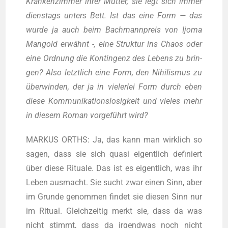
Kran­ken­zim­mer ihrer Mut­ter, sie legt sich immer
diens­tags unters Bett. Ist das eine Form — das
wur­de ja auch beim Bach­mann­preis von Ijo­ma
Man­gold erwähnt -, eine Struk­tur ins Cha­os oder
eine Ord­nung die Kon­tin­genz des Lebens zu brin­
gen? Also letzt­lich eine Form, den Nihi­lis­mus zu
über­win­den, der ja in vie­ler­lei Form durch eben
die­se Kom­mu­ni­ka­ti­ons­lo­sig­keit und vie­les mehr
in die­sem Roman vor­ge­führt wird?
MARKUS ORTHS: Ja, das kann man wirk­lich so
sagen, dass sie sich qua­si eigent­lich defi­niert
über die­se Ritua­le. Das ist es eigent­lich, was ihr
Leben aus­macht. Sie sucht zwar einen Sinn, aber
im Grun­de genom­men fin­det sie die­sen Sinn nur
im Ritu­al. Gleich­zei­tig merkt sie, dass da was
nicht stimmt, dass da irgend­was noch nicht