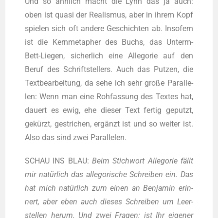
Und so ähn­lich macht die Lynn das ja auch:
oben ist qua­si der Rea­lis­mus, aber in ihrem Kopf
spie­len sich oft ande­re Geschich­ten ab. Inso­fern
ist die Kern­me­ta­pher des Buchs, das Unterm-
Bett-Lie­gen, sicher­lich eine Alle­go­rie auf den
Beruf des Schrift­stel­lers. Auch das Put­zen, die
Text­be­ar­bei­tung, da sehe ich sehr gro­ße Par­al­le­
len: Wenn man eine Roh­fas­sung des Tex­tes hat,
dau­ert es ewig, ehe die­ser Text fer­tig geputzt,
gekürzt, gestri­chen, ergänzt ist und so wei­ter ist.
Also das sind zwei Parallelen.
SCHAU INS BLAU:
Beim Stich­wort Alle­go­rie fällt
mir natür­lich das alle­go­ri­sche Schrei­ben ein. Das
hat mich natür­lich zum einen an Ben­ja­min erin­
nert, aber eben auch die­ses Schrei­ben um Leer­
stel­len her­um. Und zwei Fra­gen: ist Ihr eige­ner