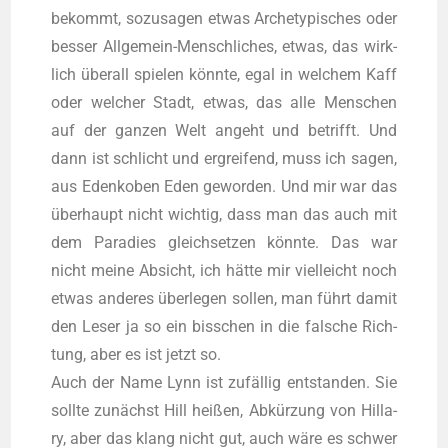
bekommt, sozu­sa­gen etwas Arche­ty­pi­sches oder
bes­ser All­ge­mein-Mensch­li­ches, etwas, das wirk­
lich über­all spie­len könn­te, egal in wel­chem Kaff
oder wel­cher Stadt, etwas, das alle Men­schen
auf der gan­zen Welt angeht und betrifft. Und
dann ist schlicht und ergrei­fend, muss ich sagen,
aus Edenk­o­ben Eden gewor­den. Und mir war das
über­haupt nicht wich­tig, dass man das auch mit
dem Para­dies gleich­set­zen könn­te. Das war
nicht mei­ne Absicht, ich hät­te mir viel­leicht noch
etwas ande­res über­le­gen sol­len, man führt damit
den Leser ja so ein biss­chen in die fal­sche Rich­
tung, aber es ist jetzt so.
Auch der Name Lynn ist zufäl­lig ent­stan­den. Sie
soll­te zunächst Hill hei­ßen, Abkür­zung von Hil­la­
ry, aber das klang nicht gut, auch wäre es schwer