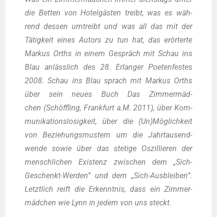
die Bet­ten von Hotel­gäs­ten treibt, was es wäh­
rend des­sen umtreibt und was all das mit der
Tätig­keit eines Autors zu tun hat, das erör­ter­te
Mar­kus Orths in einem Gespräch mit Schau ins
Blau anläss­lich des 28. Erlan­ger Poe­ten­fes­tes
2008. Schau ins Blau sprach mit Mar­kus Orths
über sein neu­es Buch Das Zim­mer­mäd­
chen (Schöff­ling, Frank­furt a.M. 2011), über Kom­
mu­ni­ka­ti­ons­lo­sig­keit, über die (Un)Möglichkeit
von Bezie­hungs­mus­tern um die Jahr­tau­send­
wen­de sowie über das ste­ti­ge Oszil­lie­ren der
mensch­li­chen Exis­tenz zwi­schen dem „Sich-
Geschenkt-Wer­den” und dem „Sich-Aus­blei­ben”.
Letzt­lich reift die Erkennt­nis, dass ein Zim­mer­
mäd­chen wie Lynn in jedem von uns steckt.