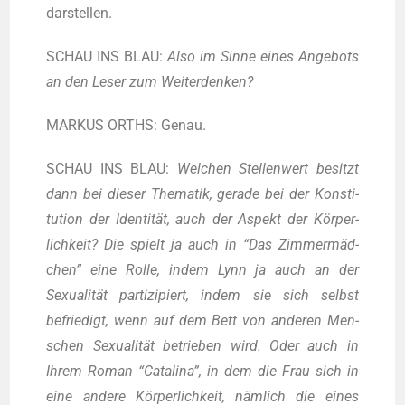
darstellen.
SCHAU INS BLAU:
Also im Sin­ne eines Ange­bots
an den Leser zum Weiterdenken?
MARKUS ORTHS: Genau.
SCHAU INS BLAU:
Wel­chen Stel­len­wert besitzt
dann bei die­ser The­ma­tik, gera­de bei der Kon­sti­
tu­ti­on der Iden­ti­tät, auch der Aspekt der Kör­per­
lich­keit? Die spielt ja auch in “Das Zim­mer­mäd­
chen” eine Rol­le, indem Lynn ja auch an der
Sexua­li­tät par­ti­zi­piert, indem sie sich selbst
befrie­digt, wenn auf dem Bett von ande­ren Men­
schen Sexua­li­tät betrie­ben wird. Oder auch in
Ihrem Roman “Cata­li­na”, in dem die Frau sich in
eine ande­re Kör­per­lich­keit, näm­lich die eines