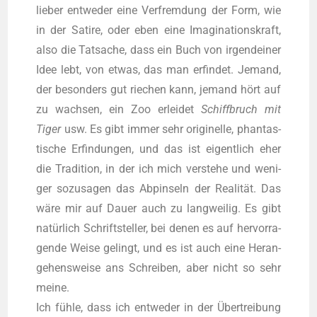
lie­ber ent­we­der eine Ver­frem­dung der Form, wie
in der Sati­re, oder eben eine Ima­gi­na­ti­ons­kraft,
also die Tat­sa­che, dass ein Buch von irgend­ei­ner
Idee lebt, von etwas, das man erfin­det. Jemand,
der beson­ders gut rie­chen kann, jemand hört auf
zu wach­sen, ein Zoo erlei­det
Schiff­bruch mit
Tiger
usw. Es gibt immer sehr ori­gi­nel­le, phan­tas­
ti­sche Erfin­dun­gen, und das ist eigent­lich eher
die Tra­di­ti­on, in der ich mich ver­ste­he und weni­
ger sozu­sa­gen das Abpin­seln der Rea­li­tät. Das
wäre mir auf Dau­er auch zu lang­wei­lig. Es gibt
natür­lich Schrift­stel­ler, bei denen es auf her­vor­ra­
gen­de Wei­se gelingt, und es ist auch eine Her­an­
ge­hens­wei­se ans Schrei­ben, aber nicht so sehr
mei­ne.
Ich füh­le, dass ich ent­we­der in der Über­trei­bung