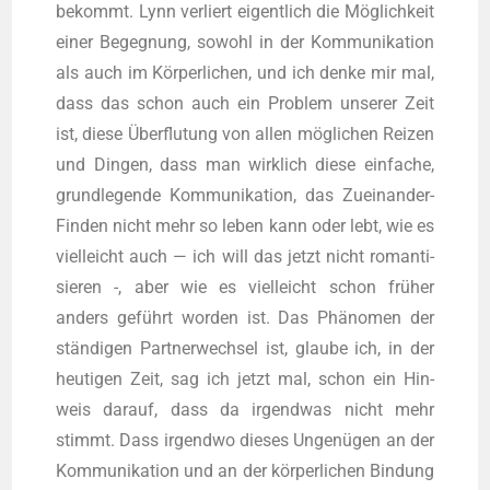
bekommt. Lynn ver­liert eigent­lich die Mög­lich­keit
einer Begeg­nung, sowohl in der Kom­mu­ni­ka­ti­on
als auch im Kör­per­li­chen, und ich den­ke mir mal,
dass das schon auch ein Pro­blem unse­rer Zeit
ist, die­se Über­flu­tung von allen mög­li­chen Rei­zen
und Din­gen, dass man wirk­lich die­se ein­fa­che,
grund­le­gen­de Kom­mu­ni­ka­ti­on, das Zuein­an­der-
Fin­den nicht mehr so leben kann oder lebt, wie es
viel­leicht auch — ich will das jetzt nicht roman­ti­
sie­ren -, aber wie es viel­leicht schon frü­her
anders geführt wor­den ist. Das Phä­no­men der
stän­di­gen Part­ner­wech­sel ist, glau­be ich, in der
heu­ti­gen Zeit, sag ich jetzt mal, schon ein Hin­
weis dar­auf, dass da irgend­was nicht mehr
stimmt. Dass irgend­wo die­ses Unge­nü­gen an der
Kom­mu­ni­ka­ti­on und an der kör­per­li­chen Bin­dung