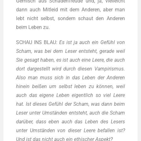
Gemisch aus Scha­den­freu­de und, ja, viel­leicht
dann auch Mit­leid mit dem Ande­ren, aber man
lebt nicht selbst, son­dern schaut den Ande­ren
beim Leben zu.
SCHAU INS BLAU:
Es ist ja auch ein Gefühl von
Scham, was bei dem Leser ent­steht, gera­de weil
Sie gesagt haben, es ist auch eine Lee­re, die auch
dort dar­ge­stellt wird durch die­sen Vam­pi­ris­mus.
Also man muss sich in das Leben der Ande­ren
hin­ein bei­ßen um selbst leben zu kön­nen, weil
auch das eige­ne Leben eigent­lich so viel Lee­re
hat. Ist die­ses Gefühl der Scham, was dann beim
Leser unter Umstän­den ent­steht, auch die Scham
dar­über, dass eben auch das Leben des Lesers
unter Umstän­den von die­ser Lee­re befal­len ist?
Und ist das nicht auch ein ethi­scher Aspekt?