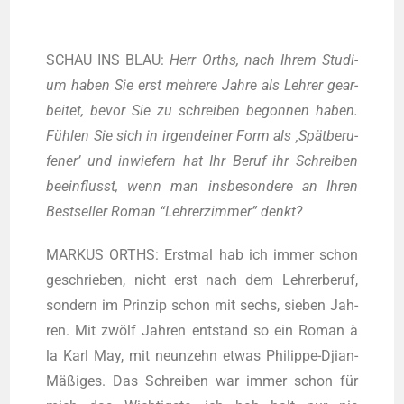
SCHAU INS BLAU:
Herr Orths, nach Ihrem Stu­di­
um haben Sie erst meh­re­re Jah­re als Leh­rer gear­
bei­tet, bevor Sie zu schrei­ben begon­nen haben.
Füh­len Sie sich in irgend­ei­ner Form als ‚Spät­be­ru­
fe­ner’ und inwie­fern hat Ihr Beruf ihr Schrei­ben
beein­flusst, wenn man ins­be­son­de­re an Ihren
Best­sel­ler Roman “Leh­rer­zim­mer” denkt?
MARKUS ORTHS: Erst­mal hab ich immer schon
geschrie­ben, nicht erst nach dem Leh­rer­be­ruf,
son­dern im Prin­zip schon mit sechs, sie­ben Jah­
ren. Mit zwölf Jah­ren ent­stand so ein Roman à
la Karl May, mit neun­zehn etwas Phil­ip­pe-Dji­an-
Mäßi­ges. Das Schrei­ben war immer schon für