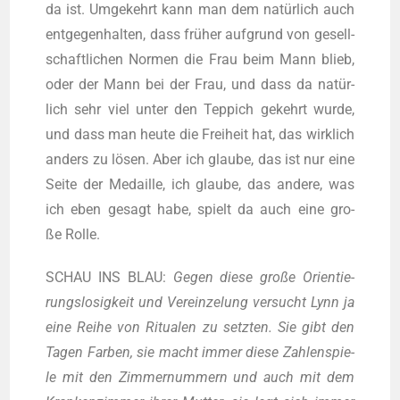
da ist. Umge­kehrt kann man dem natür­lich auch
ent­ge­gen­hal­ten, dass frü­her auf­grund von gesell­
schaft­li­chen Nor­men die Frau beim Mann blieb,
oder der Mann bei der Frau, und dass da natür­
lich sehr viel unter den Tep­pich gekehrt wur­de,
und dass man heu­te die Frei­heit hat, das wirk­lich
anders zu lösen. Aber ich glau­be, das ist nur eine
Sei­te der Medail­le, ich glau­be, das ande­re, was
ich eben gesagt habe, spielt da auch eine gro­
ße Rolle.
SCHAU INS BLAU:
Gegen die­se gro­ße Ori­en­tie­
rungs­lo­sig­keit und Ver­ein­ze­lung ver­sucht Lynn ja
eine Rei­he von Ritua­len zu setz­ten. Sie gibt den
Tagen Far­ben, sie macht immer die­se Zah­len­spie­
le mit den Zim­mer­num­mern und auch mit dem