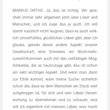
MARKUS ORTHS: Ja, das ist rich­tig. Wir spre­
chen immer sehr all­ge­mein jetzt über Leser und
Men­schen, und ich sage das ja auch. Ich will
damit natür­lich nicht leug­nen, dass es auch wirk­
lich sinn­erfüll­tes, glück­li­ches Leben gibt, aber ich
glau­be, gera­de die­ser ande­re Aspekt unse­rer
Gesell­schaft, eine Sinn­lee­re, ein Nicht-mehr-
zurecht-Kom­men auch mit den viel­fäl­ti­gen Mög­
lich­kei­ten, die es heut­zu­ta­ge gibt, das ist schon
ein sehr wich­ti­ger Aspekt. Und wenn man dann
zur Ethik kommt, wäre mei­ne Sache sicher­lich
schon die, dass es dem Men­schen ein Stück weit
auf­ge­tra­gen ist, für sich und sein Leben Ver­ant­
wor­tung zu über­neh­men und zu schau­en, was
will ich eigent­lich mit mei­nem Leben, was mach