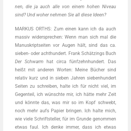
nen, die ja auch alle von einem hohen Niveau
sind? Und woher neh­men Sie all die­se Ideen?
MARKUS ORTHS: Zum einen kann ich da auch
mas­siv wider­spre­chen: Wenn man sich mal die
Manu­skript­sei­ten vor Augen hält, sind das ca.
sie­ben- oder acht­hun­dert. Frank Schät­zings Buch
Der Schwarm
hat cir­ca fünf­zehn­hun­dert. Das
heißt mit ande­ren Wor­ten: Mei­ne Bücher sind
rela­tiv kurz und in sie­ben Jah­ren sie­ben­hun­dert
Sei­ten zu schrei­ben, hal­te ich für nicht viel, im
Gegen­teil, ich wünsch­te mir, ich hät­te mehr Zeit
und könn­te das, was mir so im Kopf schwebt,
noch mehr aufs Papier brin­gen. Ich hal­te mich,
wie vie­le Schrift­stel­ler, für im Grun­de genom­men
etwas faul. Ich den­ke immer, dass ich etwas