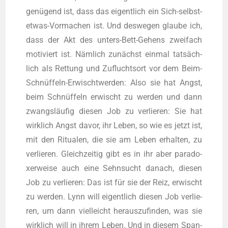
genü­gend ist, dass das eigent­lich ein Sich-selbst-
etwas-Vor­ma­chen ist. Und des­we­gen glau­be ich,
dass der Akt des unters-Bett-Gehens zwei­fach
moti­viert ist. Näm­lich zunächst ein­mal tat­säch­
lich als Ret­tung und Zufluchts­ort vor dem Beim-
Schnüf­feln-Erwischt­wer­den: Also sie hat Angst,
beim Schnüf­feln erwischt zu wer­den und dann
zwangs­läu­fig die­sen Job zu ver­lie­ren: Sie hat
wirk­lich Angst davor, ihr Leben, so wie es jetzt ist,
mit den Ritua­len, die sie am Leben erhal­ten, zu
ver­lie­ren. Gleich­zei­tig gibt es in ihr aber para­do­
xer­wei­se auch eine Sehn­sucht danach, die­sen
Job zu ver­lie­ren: Das ist für sie der Reiz, erwischt
zu wer­den. Lynn will eigent­lich die­sen Job ver­lie­
ren, um dann viel­leicht her­aus­zu­fin­den, was sie
wirk­lich will in ihrem Leben. Und in die­sem Span­