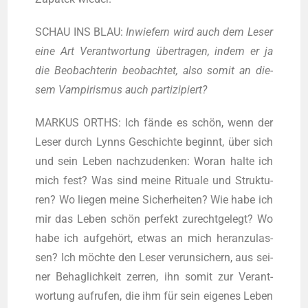
SCHAU INS BLAU:
Inwie­fern wird auch dem Leser
eine Art Ver­ant­wor­tung über­tra­gen, indem er ja
die Beob­ach­te­rin beob­ach­tet, also somit an die­
sem Vam­pi­ris­mus auch partizipiert?
MARKUS ORTHS: Ich fän­de es schön, wenn der
Leser durch Lynns Geschich­te beginnt, über sich
und sein Leben nach­zu­den­ken: Wor­an hal­te ich
mich fest? Was sind mei­ne Ritua­le und Struk­tu­
ren? Wo lie­gen mei­ne Sicher­hei­ten? Wie habe ich
mir das Leben schön per­fekt zurecht­ge­legt? Wo
habe ich auf­ge­hört, etwas an mich her­an­zu­las­
sen? Ich möch­te den Leser ver­un­si­chern, aus sei­
ner Behag­lich­keit zer­ren, ihn somit zur Ver­ant­
wor­tung auf­ru­fen, die ihm für sein eige­nes Leben