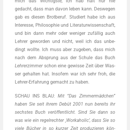
mich das Wich­tigs­te, ich hab halt nur nie
gedacht, dass man davon leben kann. Des­we­gen
gab es die­sen Brot­be­ruf. Stu­diert habe ich aus
Inter­es­se, Phi­lo­so­phie und Lite­ra­tur­wis­sen­schaft,
und bin dann mehr oder weni­ger zufäl­lig auch
Leh­rer gewor­den und nicht, weil ich das unbe­
dingt woll­te. Ich muss aber zuge­ben, dass mich
nach dem Absprung aus der Schu­le das Buch
Leh­rer­zim­mer
schon eine gewis­se Zeit über Was­
ser gehal­ten hat. Inso­fern war ich sehr froh, die
Leh­rer-Erfah­rung gemacht zu haben.
SCHAU INS BLAU:
Mit “Das Zim­mer­mäd­chen”
haben Sie seit ihrem Debüt 2001 nun bereits ihr
sechs­tes Buch ver­öf­fent­licht. Sind Sie dann so
was wie ein regel­rech­ter ‚Work­aho­lic’, dass Sie so
vie­le Bücher in so kur­zer Zeit pro­du­zie­ren kön­