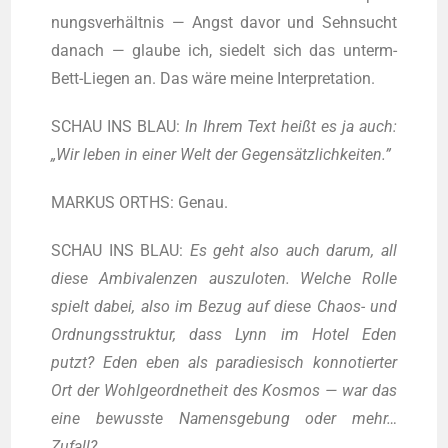
nungs­ver­hält­nis — Angst davor und Sehn­sucht
danach — glau­be ich, sie­delt sich das unterm-
Bett-Lie­gen an. Das wäre mei­ne Interpretation.
SCHAU INS BLAU:
In Ihrem Text heißt es ja auch:
„Wir leben in einer Welt der Gegensätzlichkeiten.”
MARKUS ORTHS: Genau.
SCHAU INS BLAU:
Es geht also auch dar­um, all
die­se Ambi­va­len­zen aus­zu­lo­ten. Wel­che Rol­le
spielt dabei, also im Bezug auf die­se Cha­os- und
Ord­nungs­struk­tur, dass Lynn im Hotel Eden
putzt? Eden eben als para­die­sisch kon­no­tier­ter
Ort der Wohl­ge­ord­ne­t­heit des Kos­mos — war das
eine bewuss­te Namens­ge­bung oder mehr…
Zufall?