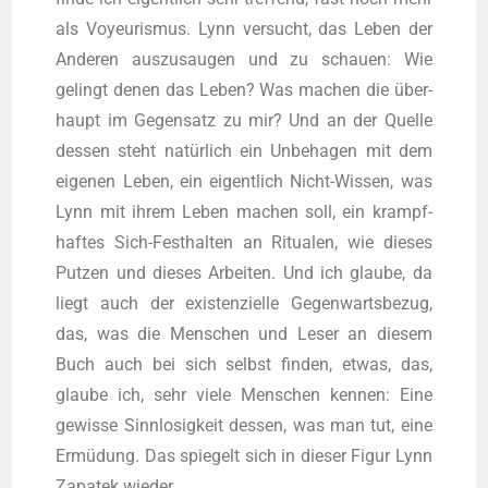
als Voy­eu­ris­mus. Lynn ver­sucht, das Leben der
Ande­ren aus­zu­sau­gen und zu schau­en: Wie
gelingt denen das Leben? Was machen die über­
haupt im Gegen­satz zu mir? Und an der Quel­le
des­sen steht natür­lich ein Unbe­ha­gen mit dem
eige­nen Leben, ein eigent­lich Nicht-Wis­sen, was
Lynn mit ihrem Leben machen soll, ein krampf­
haf­tes Sich-Fest­hal­ten an Ritua­len, wie die­ses
Put­zen und die­ses Arbei­ten. Und ich glau­be, da
liegt auch der exis­ten­zi­el­le Gegen­warts­be­zug,
das, was die Men­schen und Leser an die­sem
Buch auch bei sich selbst fin­den, etwas, das,
glau­be ich, sehr vie­le Men­schen ken­nen: Eine
gewis­se Sinn­lo­sig­keit des­sen, was man tut, eine
Ermü­dung. Das spie­gelt sich in die­ser Figur Lynn
Zapa­tek wieder.