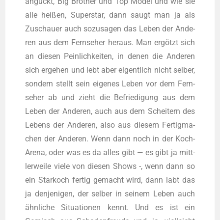
anguckt, Big Brot­her und Top Model und wie sie
alle hei­ßen, Super­star, dann saugt man ja als
Zuschau­er auch sozu­sa­gen das Leben der Ande­
ren aus dem Fern­se­her her­aus. Man ergötzt sich
an die­sen Pein­lich­kei­ten, in denen die Ande­ren
sich erge­hen und lebt aber eigent­lich nicht sel­ber,
son­dern stellt sein eige­nes Leben vor dem Fern­
se­her ab und zieht die Befrie­di­gung aus dem
Leben der Ande­ren, auch aus dem Schei­tern des
Lebens der Ande­ren, also aus die­sem Fer­tig­ma­
chen der Ande­ren. Wenn dann noch in der Koch-
Are­na, oder was es da alles gibt — es gibt ja mitt­
ler­wei­le vie­le von die­sen Shows -, wenn dann so
ein Star­koch fer­tig gemacht wird, dann labt das
ja den­je­ni­gen, der sel­ber in sei­nem Leben auch
ähn­li­che Situa­tio­nen kennt. Und es ist ein