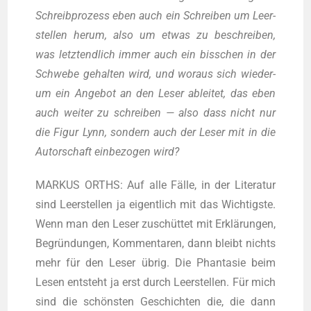
Schreib­pro­zess eben auch ein Schrei­ben um Leer­
stel­len her­um, also um etwas zu beschrei­ben,
was letzt­end­lich immer auch ein biss­chen in der
Schwe­be gehal­ten wird, und wor­aus sich wie­der­
um ein Ange­bot an den Leser ablei­tet, das eben
auch wei­ter zu schrei­ben — also dass nicht nur
die Figur Lynn, son­dern auch der Leser mit in die
Autor­schaft ein­be­zo­gen wird?
MARKUS ORTHS: Auf alle Fäl­le, in der Lite­ra­tur
sind Leer­stel­len ja eigent­lich mit das Wich­tigs­te.
Wenn man den Leser zuschüt­tet mit Erklä­run­gen,
Begrün­dun­gen, Kom­men­ta­ren, dann bleibt nichts
mehr für den Leser übrig. Die Phan­ta­sie beim
Lesen ent­steht ja erst durch Leer­stel­len. Für mich
sind die schöns­ten Geschich­ten die, die dann