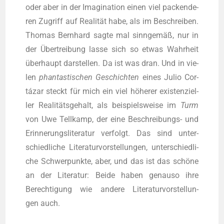
oder aber in der Ima­gi­na­ti­on einen viel packen­de­
ren Zugriff auf Rea­li­tät habe, als im Beschrei­ben.
Tho­mas Bern­hard sag­te mal sinn­ge­mäß, nur in
der Über­trei­bung las­se sich so etwas Wahr­heit
über­haupt dar­stel­len. Da ist was dran. Und in vie­
len
phan­tas­ti­schen Geschich­ten
eines Julio Cor­
tá­zar steckt für mich ein viel höhe­rer exis­ten­zi­el­
ler Rea­li­täts­ge­halt, als bei­spiels­wei­se im
Turm
von Uwe Tell­kamp, der eine Beschrei­bungs- und
Erin­ne­rungs­li­te­ra­tur ver­folgt. Das sind unter­
schied­li­che Lite­ra­tur­vor­stel­lun­gen, unter­schied­li­
che Schwer­punk­te, aber, und das ist das schö­ne
an der Lite­ra­tur: Bei­de haben genau­so ihre
Berech­ti­gung wie ande­re Lite­ra­tur­vor­stel­lun­
gen auch.