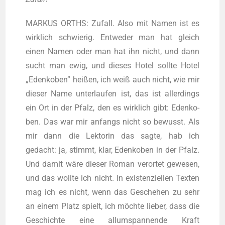
MARKUS ORTHS: Zufall. Also mit Namen ist es
wirk­lich schwie­rig. Ent­we­der man hat gleich
einen Namen oder man hat ihn nicht, und dann
sucht man ewig, und die­ses Hotel soll­te Hotel
„Edenk­o­ben” hei­ßen, ich weiß auch nicht, wie mir
die­ser Name unter­lau­fen ist, das ist aller­dings
ein Ort in der Pfalz, den es wirk­lich gibt: Edenk­o­
ben. Das war mir anfangs nicht so bewusst. Als
mir dann die Lek­to­rin das sag­te, hab ich
gedacht: ja, stimmt, klar, Edenk­o­ben in der Pfalz.
Und damit wäre die­ser Roman ver­or­tet gewe­sen,
und das woll­te ich nicht. In exis­ten­zi­el­len Tex­ten
mag ich es nicht, wenn das Gesche­hen zu sehr
an einem Platz spielt, ich möch­te lie­ber, dass die
Geschich­te eine all­um­span­nen­de Kraft