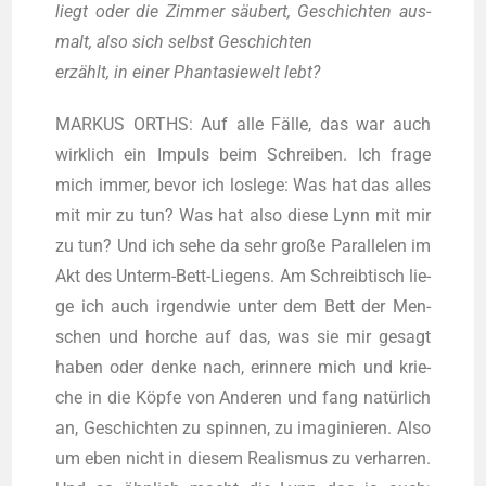
liegt oder die Zim­mer säu­bert, Geschich­ten aus­
malt, also sich selbst Geschich­ten
erzählt, in einer Phan­ta­sie­welt lebt?
MARKUS ORTHS: Auf alle Fäl­le, das war auch
wirk­lich ein Impuls beim Schrei­ben. Ich fra­ge
mich immer, bevor ich los­le­ge: Was hat das alles
mit mir zu tun? Was hat also die­se Lynn mit mir
zu tun? Und ich sehe da sehr gro­ße Par­al­le­len im
Akt des Unterm-Bett-Lie­gens. Am Schreib­tisch lie­
ge ich auch irgend­wie unter dem Bett der Men­
schen und hor­che auf das, was sie mir gesagt
haben oder den­ke nach, erin­ne­re mich und krie­
che in die Köp­fe von Ande­ren und fang natür­lich
an, Geschich­ten zu spin­nen, zu ima­gi­nie­ren. Also
um eben nicht in die­sem Rea­lis­mus zu ver­har­ren.