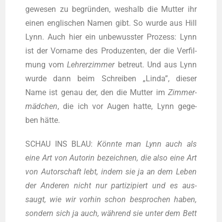
gewe­sen zu begrün­den, wes­halb die Mut­ter ihr
einen eng­li­schen Namen gibt. So wur­de aus Hill
Lynn. Auch hier ein unbe­wuss­ter Pro­zess: Lynn
ist der Vor­na­me des Pro­du­zen­ten, der die Ver­fil­
mung vom
Leh­rer­zim­mer
betreut. Und aus Lynn
wur­de dann beim Schrei­ben „Lin­da”, die­ser
Name ist genau der, den die Mut­ter im
Zim­mer­
mäd­chen
, die ich vor Augen hat­te, Lynn gege­
ben hätte.
SCHAU INS BLAU:
Könn­te man Lynn auch als
eine Art von Autorin bezeich­nen, die also eine Art
von Autor­schaft lebt, indem sie ja an dem Leben
der Ande­ren nicht nur par­ti­zi­piert und es aus­
saugt, wie wir vor­hin schon bespro­chen haben,
son­dern sich ja auch, wäh­rend sie unter dem Bett