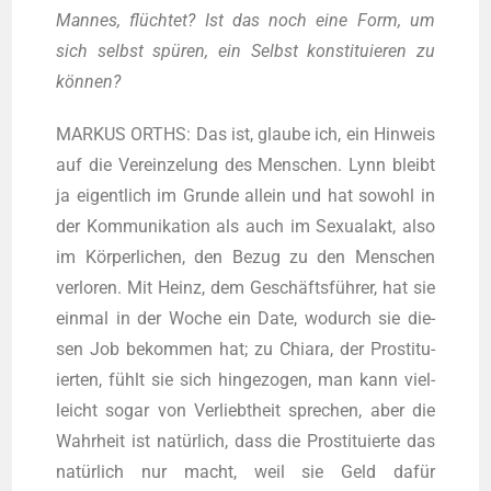
Man­nes, flüch­tet? Ist das noch eine Form, um
sich selbst spü­ren, ein Selbst kon­sti­tu­ie­ren zu
können?
MARKUS ORTHS: Das ist, glau­be ich, ein Hin­weis
auf die Ver­ein­ze­lung des Men­schen. Lynn bleibt
ja eigent­lich im Grun­de allein und hat sowohl in
der Kom­mu­ni­ka­ti­on als auch im Sexu­al­akt, also
im Kör­per­li­chen, den Bezug zu den Men­schen
ver­lo­ren. Mit Heinz, dem Geschäfts­füh­rer, hat sie
ein­mal in der Woche ein Date, wodurch sie die­
sen Job bekom­men hat; zu Chia­ra, der Pro­sti­tu­
ier­ten, fühlt sie sich hin­ge­zo­gen, man kann viel­
leicht sogar von Ver­liebt­heit spre­chen, aber die
Wahr­heit ist natür­lich, dass die Pro­sti­tu­ier­te das
natür­lich nur macht, weil sie Geld dafür