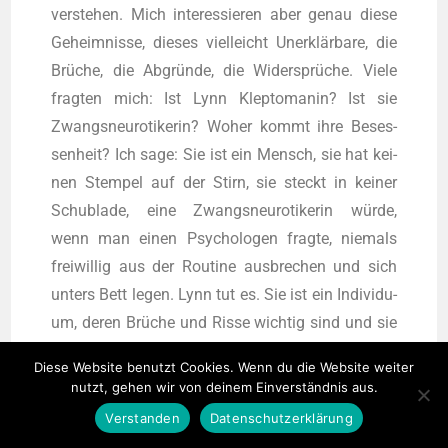
ver­ste­hen. Mich inter­es­sie­ren aber genau die­se
Geheim­nis­se, die­ses viel­leicht Uner­klär­ba­re, die
Brü­che, die Abgrün­de, die Wider­sprü­che. Vie­le
frag­ten mich: Ist Lynn Klep­to­ma­nin? Ist sie
Zwangs­neu­ro­ti­ke­rin? Woher kommt ihre Beses­
sen­heit? Ich sage: Sie ist ein Mensch, sie hat kei­
nen Stem­pel auf der Stirn, sie steckt in kei­ner
Schub­la­de, eine Zwangs­neu­ro­ti­ke­rin wür­de,
wenn man einen Psy­cho­lo­gen frag­te, nie­mals
frei­wil­lig aus der Rou­ti­ne aus­bre­chen und sich
unters Bett legen. Lynn tut es. Sie ist ein Indi­vi­du­
um, deren Brü­che und Ris­se wich­tig sind und sie
zum Men­schen machen. Vie­les von dem, was sie
Diese Website benutzt Cookies. Wenn du die Website weiter
tut, geschieht in der Über­trei­bung der Obses­si­on
nutzt, gehen wir von deinem Einverständnis aus.
und Zwang­haf­tig­keit, gewiss, aber durch die­se
Verstanden
Datenschutzerklärung
Über­trei­bung kann es viel bes­ser gelin­gen, einen