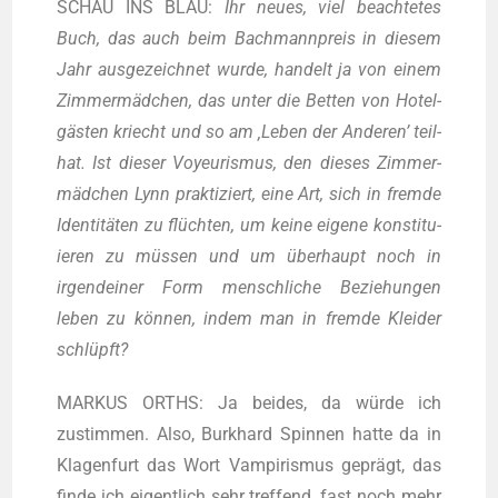
SCHAU INS BLAU:
Ihr neu­es, viel beach­te­tes
Buch, das auch beim Bach­mann­preis in die­sem
Jahr aus­ge­zeich­net wur­de, han­delt ja von einem
Zim­mer­mäd­chen, das unter die Bet­ten von Hotel­
gäs­ten kriecht und so am ‚Leben der Ande­ren’ teil­
hat. Ist die­ser Voy­eu­ris­mus, den die­ses Zim­mer­
mäd­chen Lynn prak­ti­ziert, eine Art, sich in frem­de
Iden­ti­tä­ten zu flüch­ten, um kei­ne eige­ne kon­sti­tu­
ie­ren zu müs­sen und um über­haupt noch in
irgend­ei­ner Form mensch­li­che Bezie­hun­gen
leben zu kön­nen, indem man in frem­de Klei­der
schlüpft?
MARKUS ORTHS: Ja bei­des, da wür­de ich
zustim­men. Also, Burk­hard Spin­nen hat­te da in
Kla­gen­furt das Wort Vam­pi­ris­mus geprägt, das
fin­de ich eigent­lich sehr tref­fend, fast noch mehr