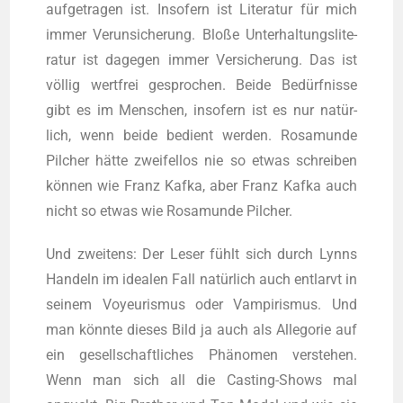
auf­ge­tra­gen ist. Inso­fern ist Lite­ra­tur für mich
immer Ver­un­si­che­rung. Blo­ße Unter­hal­tungs­li­te­
ra­tur ist dage­gen immer Ver­si­che­rung. Das ist
völ­lig wert­frei gespro­chen. Bei­de Bedürf­nis­se
gibt es im Men­schen, inso­fern ist es nur natür­
lich, wenn bei­de bedient wer­den. Rosa­mun­de
Pilcher hät­te zwei­fel­los nie so etwas schrei­ben
kön­nen wie Franz Kaf­ka, aber Franz Kaf­ka auch
nicht so etwas wie Rosa­mun­de Pilcher.
Und zwei­tens: Der Leser fühlt sich durch Lynns
Han­deln im idea­len Fall natür­lich auch ent­larvt in
sei­nem Voy­eu­ris­mus oder Vam­pi­ris­mus. Und
man könn­te die­ses Bild ja auch als Alle­go­rie auf
ein gesell­schaft­li­ches Phä­no­men ver­ste­hen.
Wenn man sich all die Cas­ting-Shows mal