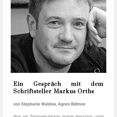
Ein Gespräch mit dem
Schriftsteller Markus Orths
von Ste­pha­nie Wal­dow, Agnes Bidmon
Was ein Zim­mer­mäd­chen immer diens­tags unter