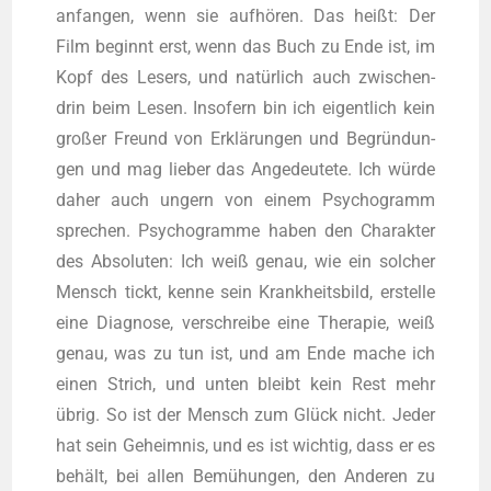
anfan­gen, wenn sie auf­hö­ren. Das heißt: Der
Film beginnt erst, wenn das Buch zu Ende ist, im
Kopf des Lesers, und natür­lich auch zwi­schen­
drin beim Lesen. Inso­fern bin ich eigent­lich kein
gro­ßer Freund von Erklä­run­gen und Begrün­dun­
gen und mag lie­ber das Ange­deu­te­te. Ich wür­de
daher auch ungern von einem Psy­cho­gramm
spre­chen. Psy­cho­gram­me haben den Cha­rak­ter
des Abso­lu­ten: Ich weiß genau, wie ein sol­cher
Mensch tickt, ken­ne sein Krank­heits­bild, erstel­le
eine Dia­gno­se, ver­schrei­be eine The­ra­pie, weiß
genau, was zu tun ist, und am Ende mache ich
einen Strich, und unten bleibt kein Rest mehr
übrig. So ist der Mensch zum Glück nicht. Jeder
hat sein Geheim­nis, und es ist wich­tig, dass er es
behält, bei allen Bemü­hun­gen, den Ande­ren zu