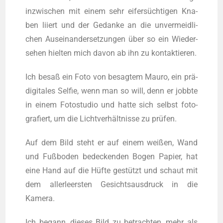
inzwi­schen mit einem sehr eifersüchtigen Kna­
ben liiert und der Gedan­ke an die unver­meid­li­
chen Aus­ein­an­der­set­zun­gen über so ein Wie­der­
se­hen hiel­ten mich davon ab ihn zu kontaktieren.
Ich besaß ein Foto von besag­tem Mau­ro, ein prä-
digitales Sel­fie, wenn man so will, denn er jobb­te
in einem Foto­stu­dio und hat­te sich selbst foto­
gra­fiert, um die Lichtverhältnisse zu prüfen.
Auf dem Bild steht er auf einem wei­ßen, Wand
und Fuß­bo­den bede­cken­den Bogen Papier, hat
eine Hand auf die Hüfte gestützt und schaut mit
dem aller­leers­ten Gesichts­aus­druck in die
Kamera.
Ich begann, die­ses Bild zu betrach­ten, mehr als