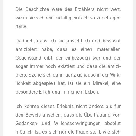
Die Geschich­te wäre des Erzählers nicht wert,
wenn sie sich rein zufällig ein­fach so zuge­tra­gen
hätte.
Dadurch, dass ich sie absicht­lich und bewusst
anti­zi­piert habe, dass es einen mate­ri­el­len
Gegen­stand gibt, der ein­be­zo­gen war und der
sogar immer noch exis­tiert und dass die anti­zi­
pier­te Sze­ne sich dann ganz genau­so in der Wirk­
lich­keit abge­spielt hat, ist sie ein Mira­kel, eine
beson­de­re Erfah­rung in mei­nem Leben.
Ich konn­te die­ses Erleb­nis nicht anders als für
den Beweis anse­hen, dass die Übertragung von
Gedan­ken- und Wil­lens­schwin­gun­gen abso­lut
möglich ist, es sich nur die Fra­ge stellt, wie sich