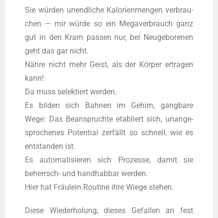
Sie würden unend­li­che Kalo­rien­men­gen ver­brau­
chen — mir würde so ein Mega­ver­brauch ganz
gut in den Kram pas­sen nur, bei Neu­ge­bo­re­nen
geht das gar nicht.
Nähre nicht mehr Geist, als der Körper ertra­gen
kann!
Da muss selek­tiert wer­den.
Es bil­den sich Bah­nen im Gehirn, gang­ba­re
Wege: Das Bean­spruch­te eta­bliert sich, unan­ge­
spro­che­nes Poten­ti­al zerfällt so schnell, wie es
ent­stan­den ist.
Es auto­ma­ti­sie­ren sich Pro­zes­se, damit sie
beherrsch- und hand­hab­bar wer­den.
Hier hat Fräulein Rou­ti­ne ihre Wie­ge stehen.
Die­se Wie­der­ho­lung, die­ses Gefal­len an fest