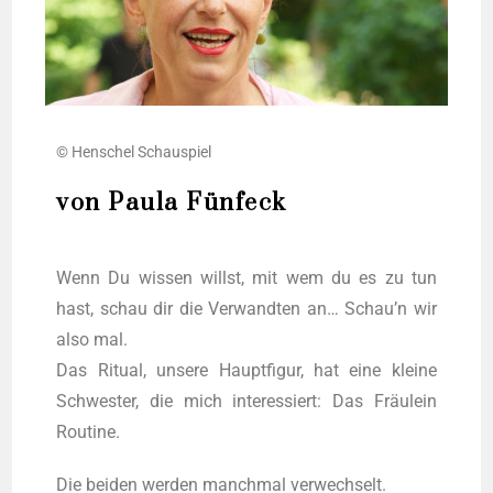
© Hen­schel Schauspiel
von Paula Fünfeck
Wenn Du wis­sen willst, mit wem du es zu tun
hast, schau dir die Ver­wand­ten an… Schau’n wir
also mal.
Das Ritu­al, unse­re Haupt­fi­gur, hat eine klei­ne
Schwes­ter, die mich inter­es­siert: Das Fräulein
Routine.
Die bei­den wer­den manch­mal ver­wech­selt.