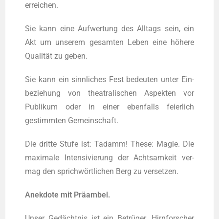
erreichen.
Sie kann eine Auf­wer­tung des All­tags sein, ein
Akt um unse­rem gesam­ten Leben eine höhere
Qualität zu geben.
Sie kann ein sinn­li­ches Fest bedeu­ten unter Ein­
be­zie­hung von thea­tra­li­schen Aspek­ten vor
Publi­kum oder in einer eben­falls fei­er­lich
gestimm­ten Gemeinschaft.
Die drit­te Stu­fe ist: Tadamm! The­se: Magie. Die
maxi­ma­le Inten­si­vie­rung der Acht­sam­keit ver­
mag den sprichwörtlichen Berg zu versetzen.
Anek­do­te mit Präambel.
Unser Gedächtnis ist ein Betrüger. Hirn­for­scher