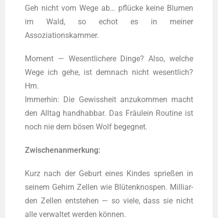
Geh nicht vom Wege ab… pflücke kei­ne Blu­men
im Wald, so echot es in mei­ner
Assoziationskammer.
Moment — Wesent­li­che­re Din­ge? Also, wel­che
Wege ich gehe, ist dem­nach nicht wesent­lich?
Hm.
Immer­hin: Die Gewiss­heit anzu­kom­men macht
den All­tag hand­hab­bar. Das Fräulein Rou­ti­ne ist
noch nie dem bösen Wolf begegnet.
Zwi­schen­an­mer­kung:
Kurz nach der Geburt eines Kin­des sprie­ßen in
sei­nem Gehirn Zel­len wie Blütenknospen. Mil­li­ar­
den Zel­len ent­ste­hen — so vie­le, dass sie nicht
alle ver­wal­tet wer­den können.