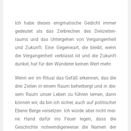
Ich habe die­ses enig­ma­ti­sche Gedicht immer
gedeu­tet als das Zer­bre­chen des Drei­zei­ten­
raums und das Unter­ge­hen von Ver­gan­gen­heit
und Zukunft. Eine Gegen­wart, die bleibt, wenn
die Ver­gan­gen­heit ver­blasst ist und die Zukunft
dun­kel, hat für den Wan­de­rer kei­nen Wert mehr.
Wenn wir im Ritu­al das Gefäß erken­nen, das die
drei Zei­ten in einem Raum beher­bergt und in die­
sem Raum unser Leben zu führen ler­nen, dann
können wir, da bin ich sicher, auch auf poli­ti­scher
Ebe­ne Ber­ge ver­set­zen. Ich würde aber nicht mei­
ne Hand dafür ins Feu­er legen, dass die
Geschich­te not­wen­di­ger­wei­se die Namen der