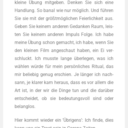
klei­ne Übung mit­ge­ben. Den­ken Sie sich eine
Hand­lung. So banal wie nur möglich. Und führen
Sie sie mit der größtmöglichen Fei­er­lich­keit aus.
Geben Sie kei­nem ande­ren Gedan­ken Raum, leis­
ten Sie kei­nem ande­ren Impuls Fol­ge. Ich habe
mei­ne Übung schon gemacht, ich habe, wenn Sie
den klei­nen Film ange­schaut haben, ein Ei ver­
schluckt. Ich muss­te lan­ge überlegen, was ich
wählen würde für mein persönliches Ritu­al, das
mir belie­big genug erschien. Je länger ich nach­
sann, je kla­rer kam her­aus, dass es vor allem die
Art ist, in der wir die Din­ge tun und die darüber
ent­schei­det, ob sie bedeu­tungs­voll sind oder
belanglos.
Hier kommt wie­der ein ’Übrigens’: Ich fin­de, dies