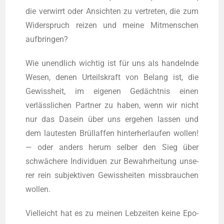
die ver­wirrt oder Ansich­ten zu ver­tre­ten, die zum
Wider­spruch rei­zen und mei­ne Mit­men­schen
aufbringen?
Wie unend­lich wich­tig ist für uns als han­deln­de
Wesen, denen Urteils­kraft von Belang ist, die
Gewiss­heit, im eige­nen Gedächtnis einen
verlässlichen Part­ner zu haben, wenn wir nicht
nur das Dasein über uns erge­hen las­sen und
dem lau­tes­ten Brüllaffen hin­ter­her­lau­fen wol­len!
— oder anders her­um sel­ber den Sieg über
schwächere Indi­vi­du­en zur Bewahr­hei­tung unse­
rer rein sub­jek­ti­ven Gewiss­hei­ten miss­brau­chen
wollen.
Viel­leicht hat es zu mei­nen Leb­zei­ten kei­ne Epo­