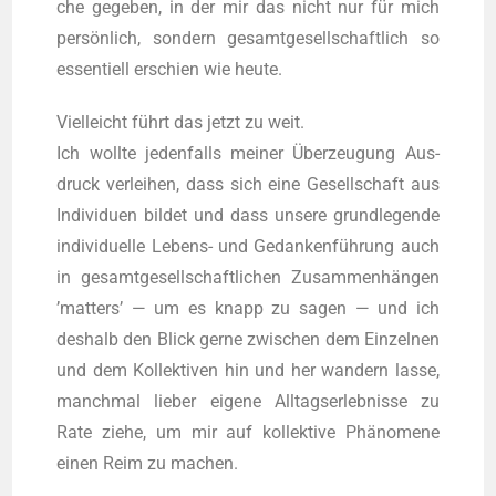
che gege­ben, in der mir das nicht nur für mich
persönlich, son­dern gesamt­ge­sell­schaft­lich so
essen­ti­ell erschien wie heute.
Viel­leicht führt das jetzt zu weit.
Ich woll­te jeden­falls mei­ner Überzeugung Aus­
druck ver­lei­hen, dass sich eine Gesell­schaft aus
Indi­vi­du­en bil­det und dass unse­re grund­le­gen­de
indi­vi­du­el­le Lebens- und Gedankenführung auch
in gesamt­ge­sell­schaft­li­chen Zusammenhängen
’mat­ters’ — um es knapp zu sagen — und ich
des­halb den Blick ger­ne zwi­schen dem Ein­zel­nen
und dem Kol­lek­ti­ven hin und her wan­dern las­se,
manch­mal lie­ber eige­ne All­tags­er­leb­nis­se zu
Rate zie­he, um mir auf kol­lek­ti­ve Phänomene
einen Reim zu machen.