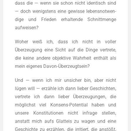
dass die — wenn sie schon nicht iden­tisch sind
— doch wenigs­tens eine gewis­se lebens­not­wen­
di­ge und Frie­den erhal­ten­de Schnitt­men­ge
aufweisen?
Woher weiß ich, dass ich nicht in vol­ler
Überzeugung eine Sicht auf die Din­ge ver­tre­te,
die kei­ne ande­re objek­ti­ve Wahr­heit enthält als
mein eige­nes Davon‑Überzeugtsein?
Und — wenn ich mir unsi­cher bin, aber nicht
lügen will — erzähle ich dann lie­ber Geschich­ten,
ver­tre­te ich dann lie­ber Überzeugungen, die
möglichst viel Kon­sens-Poten­ti­al haben und
unse­re Kon­sti­tu­tio­nen nicht infra­ge stel­len,
anstatt mich aufs Glatt­eis zu wagen und eine
Geschich­te zu erzählen, die irri­tiert, die anstößt,