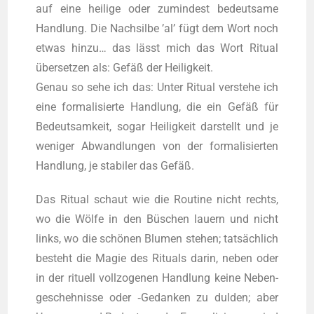
auf eine hei­li­ge oder zumin­dest bedeut­sa­me
Hand­lung. Die Nach­sil­be ’al’ fügt dem Wort noch
etwas hin­zu… das lässt mich das Wort Ritu­al
übersetzen als: Gefäß der Hei­lig­keit.
Genau so sehe ich das: Unter Ritu­al ver­ste­he ich
eine for­ma­li­sier­te Hand­lung, die ein Gefäß für
Bedeut­sam­keit, sogar Hei­lig­keit dar­stellt und je
weni­ger Abwand­lun­gen von der for­ma­li­sier­ten
Hand­lung, je sta­bi­ler das Gefäß.
Das Ritu­al schaut wie die Rou­ti­ne nicht rechts,
wo die Wölfe in den Büschen lau­ern und nicht
links, wo die schönen Blu­men ste­hen; tatsächlich
besteht die Magie des Ritu­als dar­in, neben oder
in der ritu­ell voll­zo­ge­nen Hand­lung kei­ne Neben­
ge­scheh­nis­se oder ‑Gedan­ken zu dul­den; aber