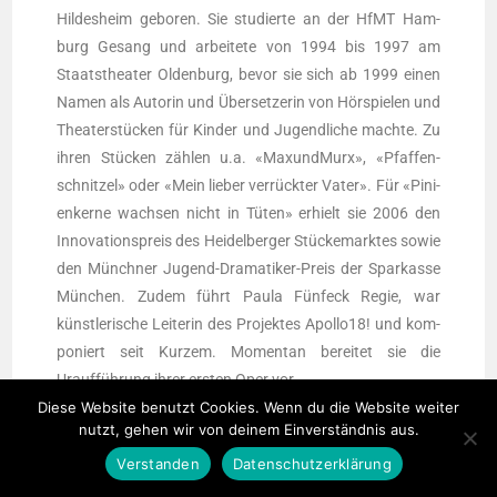
Hil­des­heim gebo­ren. Sie stu­dier­te an der HfMT Ham­
burg Gesang und arbei­te­te von 1994 bis 1997 am
Staats­thea­ter Olden­burg, bevor sie sich ab 1999 einen
Namen als Autorin und Übersetzerin von Hörspielen und
Theaterstücken für Kin­der und Jugend­li­che mach­te. Zu
ihren Stücken zählen u.a. «Maxund­Murx», «Pfaf­fen­
schnit­zel» oder «Mein lie­ber verrückter Vater». Für «Pini­
en­ker­ne wach­sen nicht in Tüten» erhielt sie 2006 den
Inno­va­ti­ons­preis des Hei­del­ber­ger Stückemarktes sowie
den Münchner Jugend-Dra­ma­ti­ker-Preis der Spar­kas­se
München. Zudem führt Pau­la Fünfeck Regie, war
künstlerische Lei­te­rin des Pro­jek­tes Apollo18! und kom­
po­niert seit Kur­zem. Momen­tan berei­tet sie die
Uraufführung ihrer ers­ten Oper vor.
Diese Website benutzt Cookies. Wenn du die Website weiter
nutzt, gehen wir von deinem Einverständnis aus.
Verstanden
Datenschutzerklärung
DAS KÖNNTE DIR AUCH GEFALLEN