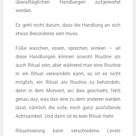
überalltäglichen Hand­lun­gen auf­ge­wer­tet
werden.
Es geht nicht dar­um, dass die Hand­lung an sich
etwas Beson­de­res sein muss.
Füße waschen, essen, spre­chen, win­ken — all
die­se Hand­lun­gen können sowohl Rou­ti­ne als
auch Ritu­al sein; aber während man eine Rou­ti­ne
in ein Ritu­al ver­wan­deln kann, so ist es nicht
möglich, ein Ritu­al als Rou­ti­ne zu behan­deln,
denn in dem Moment, wo dies geschieht, fehlt
genau das, was das eine zu dem ande­ren wer­den
lässt, nämlich die vol­le, mich ganz ausfüllende
Acht­sam­keit. Und dann ist es kein Ritu­al mehr.
Ritua­li­sie­rung kann ver­schie­de­ne Levels