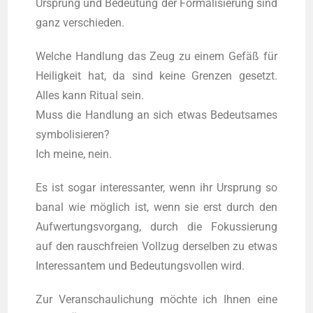
Ursprung und Bedeu­tung der For­ma­li­sie­rung sind
ganz verschieden.
Wel­che Hand­lung das Zeug zu einem Gefäß für
Hei­lig­keit hat, da sind kei­ne Gren­zen gesetzt.
Alles kann Ritu­al sein.
Muss die Hand­lung an sich etwas Bedeut­sa­mes
sym­bo­li­sie­ren?
Ich mei­ne, nein.
Es ist sogar inter­es­san­ter, wenn ihr Ursprung so
banal wie möglich ist, wenn sie erst durch den
Auf­wer­tungs­vor­gang, durch die Fokus­sie­rung
auf den rausch­frei­en Voll­zug der­sel­ben zu etwas
Inter­es­san­tem und Bedeu­tungs­vol­len wird.
Zur Ver­an­schau­li­chung möchte ich Ihnen eine