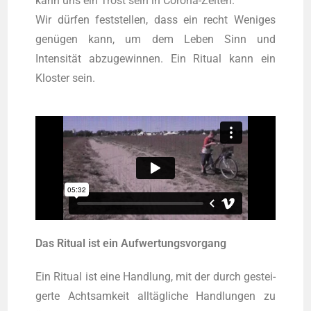
kann uns ein Trost sein in Coro­na-Zei­ten.
Wir dürfen fest­stel­len, dass ein recht Weni­ges
genügen kann, um dem Leben Sinn und
Intensität abzu­ge­win­nen. Ein Ritu­al kann ein
Klos­ter sein.
Das Ritu­al ist ein Aufwertungsvorgang
Ein Ritu­al ist eine Hand­lung, mit der durch gestei­
ger­te Acht­sam­keit alltägliche Hand­lun­gen zu