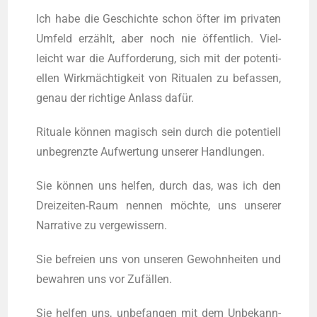
Ich habe die Geschich­te schon öfter im pri­va­ten
Umfeld erzählt, aber noch nie öffentlich. Viel­
leicht war die Auf­for­de­rung, sich mit der poten­ti­
el­len Wirkmächtigkeit von Ritua­len zu befas­sen,
genau der rich­ti­ge Anlass dafür.
Ritua­le können magisch sein durch die poten­ti­ell
unbe­grenz­te Auf­wer­tung unse­rer Handlungen.
Sie können uns hel­fen, durch das, was ich den
Drei­zei­ten-Raum nen­nen möchte, uns unse­rer
Nar­ra­ti­ve zu vergewissern.
Sie befrei­en uns von unse­ren Gewohn­hei­ten und
bewah­ren uns vor Zufällen.
Sie hel­fen uns, unbe­fan­gen mit dem Unbe­kann­