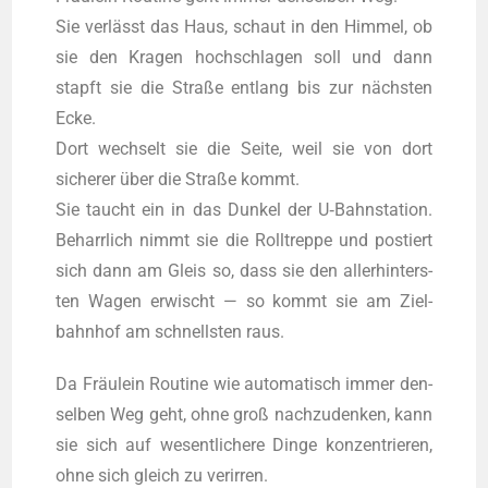
Sie verlässt das Haus, schaut in den Him­mel, ob
sie den Kra­gen hoch­schla­gen soll und dann
stapft sie die Stra­ße ent­lang bis zur nächsten
Ecke.
Dort wech­selt sie die Sei­te, weil sie von dort
siche­rer über die Stra­ße kommt.
Sie taucht ein in das Dun­kel der U‑Bahnstation.
Beharr­lich nimmt sie die Roll­trep­pe und pos­tiert
sich dann am Gleis so, dass sie den aller­hin­ters­
ten Wagen erwischt — so kommt sie am Ziel­
bahn­hof am schnells­ten raus.
Da Fräulein Rou­ti­ne wie auto­ma­tisch immer den­
sel­ben Weg geht, ohne groß nach­zu­den­ken, kann
sie sich auf wesent­li­che­re Din­ge kon­zen­trie­ren,
ohne sich gleich zu ver­ir­ren.