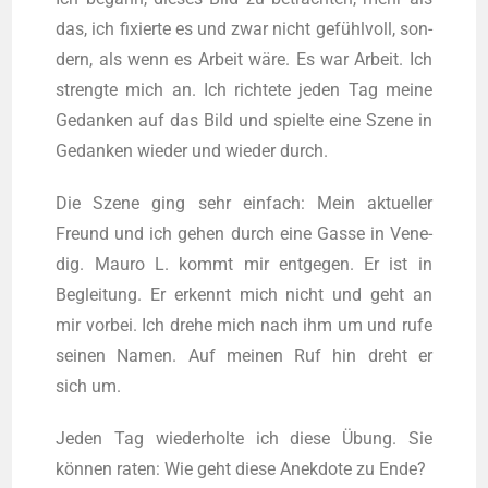
das, ich fixier­te es und zwar nicht gefühlvoll, son­
dern, als wenn es Arbeit wäre. Es war Arbeit. Ich
streng­te mich an. Ich rich­te­te jeden Tag mei­ne
Gedan­ken auf das Bild und spiel­te eine Sze­ne in
Gedan­ken wie­der und wie­der durch.
Die Sze­ne ging sehr ein­fach: Mein aktu­el­ler
Freund und ich gehen durch eine Gas­se in Vene­
dig. Mau­ro L. kommt mir ent­ge­gen. Er ist in
Beglei­tung. Er erkennt mich nicht und geht an
mir vor­bei. Ich dre­he mich nach ihm um und rufe
sei­nen Namen. Auf mei­nen Ruf hin dreht er
sich um.
Jeden Tag wie­der­hol­te ich die­se Übung. Sie
können raten: Wie geht die­se Anek­do­te zu Ende?