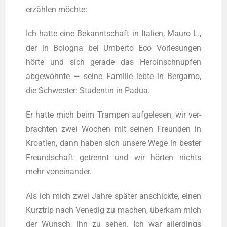
erzählen möchte:
Ich hat­te eine Bekannt­schaft in Ita­li­en, Mau­ro L.,
der in Bolo­gna bei Umber­to Eco Vor­le­sun­gen
hörte und sich gera­de das Hero­in­schnup­fen
abgewöhnte — sei­ne Fami­lie leb­te in Ber­ga­mo,
die Schwes­ter: Stu­den­tin in Padua.
Er hat­te mich beim Tram­pen auf­ge­le­sen, wir ver­
brach­ten zwei Wochen mit sei­nen Freun­den in
Kroa­ti­en, dann haben sich unse­re Wege in bes­ter
Freund­schaft getrennt und wir hörten nichts
mehr voneinander.
Als ich mich zwei Jah­re später anschick­te, einen
Kurz­trip nach Vene­dig zu machen, überkam mich
der Wunsch, ihn zu sehen. Ich war aller­dings