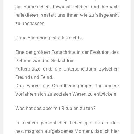
sie vor­her­se­hen, bewusst erle­ben und her­nach
reflek­tie­ren, anstatt uns ihnen wie zufalls­ge­lenkt
zu überlassen.
Ohne Erin­ne­rung ist alles nichts.
Eine der größten Fort­schrit­te in der Evo­lu­ti­on des
Gehirns war das Gedächtnis.
Futterplätze und: die Unter­schei­dung zwi­schen
Freund und Feind.
Das waren die Grund­be­din­gun­gen für unse­re
Vor­fah­ren sich zu sozia­len Wesen zu entwickeln.
Was hat das aber mit Ritua­len zu tun?
In mei­nem persönlichen Leben gibt es ein klei­
nes, magisch auf­ge­la­de­nes Moment, das ich hier