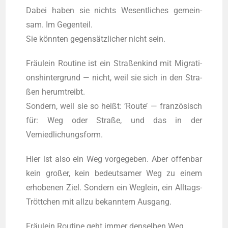
Dabei haben sie nichts Wesent­li­ches gemein­
sam. Im Gegen­teil.
Sie könnten gegensätzlicher nicht sein.
Fräulein Rou­ti­ne ist ein Stra­ßen­kind mit Migra­ti­
ons­hin­ter­grund — nicht, weil sie sich in den Stra­
ßen her­um­treibt.
Son­dern, weil sie so heißt: ’Rou­te’ — französisch
für: Weg oder Stra­ße, und das in der
Verniedlichungsform.
Hier ist also ein Weg vor­ge­ge­ben. Aber offen­bar
kein gro­ßer, kein bedeut­sa­mer Weg zu einem
erho­be­nen Ziel. Son­dern ein Weg­lein, ein Alltags-
Tröttchen mit all­zu bekann­tem Ausgang.
Fräulein Rou­ti­ne geht immer den­sel­ben Weg.