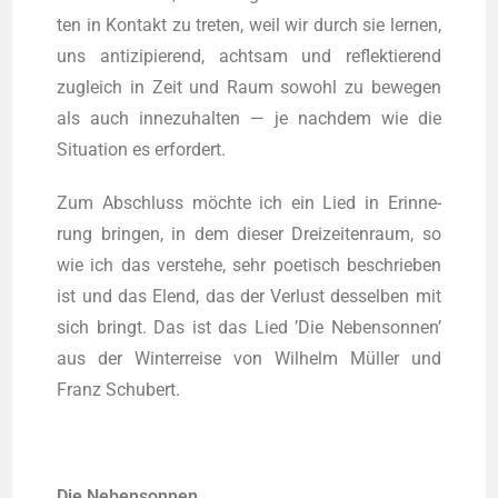
ten in Kon­takt zu tre­ten, weil wir durch sie ler­nen,
uns anti­zi­pie­rend, acht­sam und reflek­tie­rend
zugleich in Zeit und Raum sowohl zu bewe­gen
als auch inne­zu­hal­ten — je nach­dem wie die
Situa­ti­on es erfordert.
Zum Abschluss möchte ich ein Lied in Erin­ne­
rung brin­gen, in dem die­ser Drei­zei­ten­raum, so
wie ich das ver­ste­he, sehr poe­tisch beschrie­ben
ist und das Elend, das der Ver­lust des­sel­ben mit
sich bringt. Das ist das Lied ’Die Neben­son­nen’
aus der Win­ter­rei­se von Wil­helm Müller und
Franz Schubert.
Die Neben­son­nen