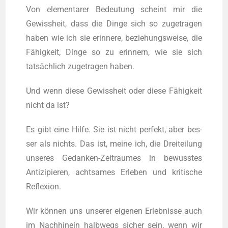
Von ele­men­ta­rer Bedeu­tung scheint mir die
Gewiss­heit, dass die Din­ge sich so zuge­tra­gen
haben wie ich sie erin­ne­re, bezie­hungs­wei­se, die
Fähigkeit, Din­ge so zu erin­nern, wie sie sich
tatsächlich zuge­tra­gen haben.
Und wenn die­se Gewiss­heit oder die­se Fähigkeit
nicht da ist?
Es gibt eine Hil­fe. Sie ist nicht per­fekt, aber bes­
ser als nichts. Das ist, mei­ne ich, die Drei­tei­lung
unse­res Gedan­ken-Zeit­rau­mes in bewuss­tes
Anti­zi­pie­ren, acht­sa­mes Erle­ben und kri­ti­sche
Reflexion.
Wir können uns unse­rer eige­nen Erleb­nis­se auch
im Nach­hin­ein halb­wegs sicher sein, wenn wir