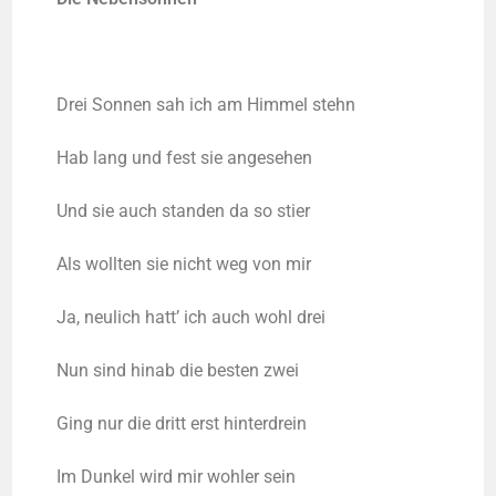
Drei Son­nen sah ich am Him­mel stehn
Hab lang und fest sie angesehen
Und sie auch stan­den da so stier
Als woll­ten sie nicht weg von mir
Ja, neu­lich hatt’ ich auch wohl drei
Nun sind hin­ab die bes­ten zwei
Ging nur die dritt erst hinterdrein
Im Dun­kel wird mir woh­ler sein