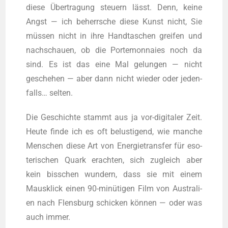
die­se Übertragung steu­ern lässt. Denn, kei­ne
Angst — ich beherr­sche die­se Kunst nicht, Sie
müssen nicht in ihre Hand­ta­schen grei­fen und
nach­schau­en, ob die Porte­mon­naies noch da
sind. Es ist das eine Mal gelun­gen — nicht
gesche­hen — aber dann nicht wie­der oder jeden­
falls… selten.
Die Geschich­te stammt aus ja vor-digi­ta­ler Zeit.
Heu­te fin­de ich es oft belus­ti­gend, wie man­che
Men­schen die­se Art von Ener­gie­trans­fer für eso­
te­ri­schen Quark erach­ten, sich zugleich aber
kein biss­chen wun­dern, dass sie mit einem
Maus­klick einen 90-minütigen Film von Aus­tra­li­
en nach Flens­burg schi­cken können — oder was
auch immer.