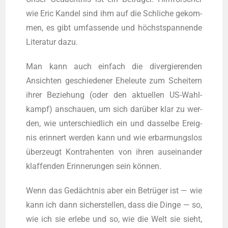
wie Eric Kan­del sind ihm auf die Schli­che gekom­
men, es gibt umfas­sen­de und höchstspannende
Lite­ra­tur dazu.
Man kann auch ein­fach die diver­gie­ren­den
Ansich­ten geschie­de­ner Ehe­leu­te zum Schei­tern
ihrer Bezie­hung (oder den aktu­el­len US-Wahl­
kampf) anschau­en, um sich darüber klar zu wer­
den, wie unter­schied­lich ein und das­sel­be Ereig­
nis erin­nert wer­den kann und wie erbar­mungs­los
überzeugt Kon­tra­hen­ten von ihren aus­ein­an­der
klaf­fen­den Erin­ne­run­gen sein können.
Wenn das Gedächtnis aber ein Betrüger ist — wie
kann ich dann sicher­stel­len, dass die Din­ge — so,
wie ich sie erle­be und so, wie die Welt sie sieht,