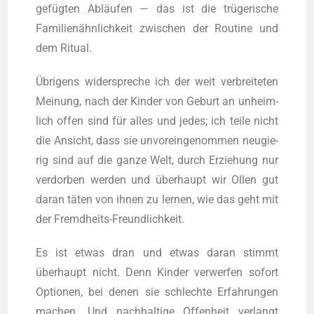
gefügten Abläufen — das ist die trügerische
Familienähnlichkeit zwi­schen der Rou­ti­ne und
dem Ritual.
Übrigens wider­spre­che ich der weit ver­brei­te­ten
Mei­nung, nach der Kin­der von Geburt an unheim­
lich offen sind für alles und jedes; ich tei­le nicht
die Ansicht, dass sie unvor­ein­ge­nom­men neu­gie­
rig sind auf die gan­ze Welt, durch Erzie­hung nur
ver­dor­ben wer­den und überhaupt wir Ollen gut
dar­an täten von ihnen zu ler­nen, wie das geht mit
der Fremdheits-Freundlichkeit.
Es ist etwas dran und etwas dar­an stimmt
überhaupt nicht. Denn Kin­der ver­wer­fen sofort
Optio­nen, bei denen sie schlech­te Erfah­run­gen
machen. Und nach­hal­ti­ge Offen­heit ver­langt