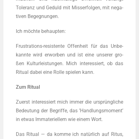
Tole­ranz und Geduld mit Miss­erfol­gen, mit nega­
ti­ven Begegnungen.
Ich möchte behaupten:
Frus­tra­ti­ons-resis­ten­te Offen­heit für das Unbe­
kann­te wird erwor­ben und ist eine unse­rer gro­
ßen Kul­tur­leis­tun­gen. Mich inter­es­siert, ob das
Ritu­al dabei eine Rol­le spie­len kann.
Zum Ritu­al
Zuerst inter­es­siert mich immer die ursprüngliche
Bedeu­tung der Begrif­fe, das ’Hand­lungs­mo­ment’
in etwas Imma­te­ri­el­lem wie einem Wort.
Das Ritu­al — da kom­me ich natürlich auf Ritus,