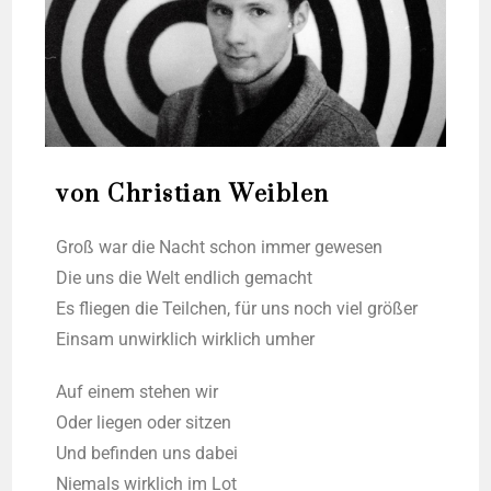
von Christian Weiblen
Groß war die Nacht schon immer gewe­sen
Die uns die Welt end­lich gemacht
Es flie­gen die Teil­chen, für uns noch viel grö­ßer
Ein­sam unwirk­lich wirk­lich umher
Auf einem ste­hen wir
Oder lie­gen oder sit­zen
Und befin­den uns dabei
Nie­mals wirk­lich im Lot