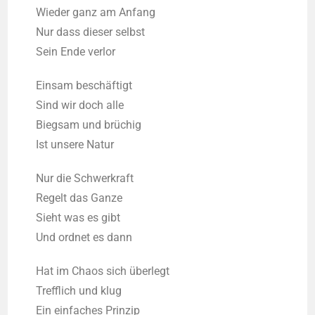
Wie­der ganz am Anfang
Nur dass die­ser selbst
Sein Ende verlor
Ein­sam beschäf­tigt
Sind wir doch alle
Bieg­sam und brü­chig
Ist unse­re Natur
Nur die Schwer­kraft
Regelt das Gan­ze
Sieht was es gibt
Und ord­net es dann
Hat im Cha­os sich über­legt
Treff­lich und klug
Ein ein­fa­ches Prin­zip