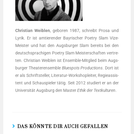
Chris­ti­an Weiblen
, gebo­ren 1987, schreibt Pro­sa und
Lyrik. Er ist amtie­ren­der Bay­ri­scher Poet­ry Slam Vize-
Meis­ter und hat den Augs­bur­ger Slam bereits bei den
deutsch­spra­chi­gen Poet­ry Slam Meis­ter­schaf­ten ver­tre­
ten. Chris­ti­an Weiblen ist Ensem­ble-Mit­glied beim Augs­
bur­ger Thea­ter­en­sem­ble
Blue­spots Pro­duc­tions
. Dort ist
er als Schrift­stel­ler, Lite­ra­tur-Work­shop­lei­ter, Regie­as­sis­
tent und Schau­spie­ler tätig. Seit 2012 stu­diert er an der
Uni­ver­si­tät Augs­burg den Mas­ter
Ethik der Text­kul­tu­ren
.
DAS KÖNNTE DIR AUCH GEFALLEN