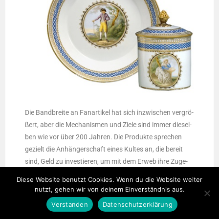
Die Band­brei­te an Fan­ar­ti­kel hat sich inzwi­schen ver­grö­
ßert, aber die Mecha­nis­men und Zie­le sind immer die­sel­
ben wie vor über 200 Jah­ren. Die Pro­duk­te spre­chen
gezielt die Anhän­ger­schaft eines Kul­tes an, die bereit
sind, Geld zu inves­tie­ren, um mit dem Erweb ihre Zuge­
hö­rig­keit zu einer bestimm­ten gesell­schaft­li­chen Grup­pe
Diese Website benutzt Cookies. Wenn du die Website weiter
zum Aus­druck zu brin­gen und sich gleich­zei­tig selbst zu
nutzt, gehen wir von deinem Einverständnis aus.
ver­ge­wis­sern, noch Teil der Gemein­schaft zu sein.
Verstanden
Datenschutzerklärung
Erneut kommt man hier nicht umhin, auf die Funk­ti­on