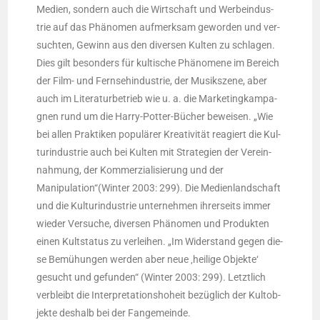
Medi­en, son­dern auch die Wirt­schaft und Wer­be­indus­
trie auf das Phä­no­men auf­merk­sam gewor­den und ver­
such­ten, Gewinn aus den diver­sen Kul­ten zu schla­gen.
Dies gilt beson­ders für kul­ti­sche Phä­no­me­ne im Bereich
der Film- und Fern­seh­in­dus­trie, der Musik­sze­ne, aber
auch im Lite­ra­tur­be­trieb wie u. a. die Mar­ke­ting­kam­pa­
gnen rund um die Har­ry-Pot­ter-Bücher bewei­sen. „Wie
bei allen Prak­ti­ken popu­lä­rer Krea­ti­vi­tät reagiert die Kul­
tur­in­dus­trie auch bei Kul­ten mit Stra­te­gien der Ver­ein­
nah­mung, der Kom­mer­zia­li­sie­rung und der
Manipulation“(Winter 2003: 299). Die Medi­en­land­schaft
und die Kul­tur­in­dus­trie unter­neh­men ihrer­seits immer
wie­der Ver­su­che, diver­sen Phä­no­men und Pro­duk­ten
einen Kult­sta­tus zu ver­lei­hen. „Im Wider­stand gegen die­
se Bemü­hun­gen wer­den aber neue ‚hei­li­ge Objek­te‘
gesucht und gefun­den“ (Win­ter 2003: 299). Letzt­lich
ver­bleibt die Inter­pre­ta­ti­ons­ho­heit bezüg­lich der Kult­ob­
jek­te des­halb bei der Fangemeinde.