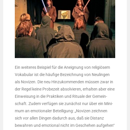
Ein wei­te­res Bei­spiel für die Aneig­nung von reli­giö­sem
Voka­bu­lar ist die häu­fi­ge Bezeich­nung von Neu­lin­gen
als Novi­zen. Die neu Hin­zu­kom­men­den müs­sen zwar in
der Regel kei­ne Pro­be­zeit absol­vie­ren, erhal­ten aber eine
Ein­wei­sung in die Prak­ti­ken und Ritua­le der Gemein­
schaft. Zudem ver­fü­gen sie zunächst nur über ein Mini­
mum an emo­tio­na­ler Betei­li­gung: „Novi­zen zeich­nen
sich vor allen Din­gen dadurch aus, daß sie Distanz
bewah­ren und emo­tio­nal nicht im Gesche­hen auf­ge­hen“