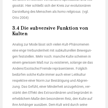
gio­si­tät. Hier schließt sich der Kreis zur evo­lu­tio­nä­ren
Dar­stel­lung des Men­schen als
homo reli­gio­sus.
(vgl.
Otto 2004)
3.4 Die subversive Funktion von
Kulten
Ana­log zur Mode lässt sich vie­len Kult-Phä­no­me­nen
eine enge Ver­bun­den­heit mit sub­kul­tu­rel­len Bewe­gun­
gen fest­stel­len. Mehr noch: man­che Kul­te schei­nen in
einem gewis­sen Maß nur zu exis­tie­ren, solan­ge sie das
Andere/Exotische/Fremde reprä­sen­tie­ren. Folg­lich
bedür­fen sol­che Kul­te immer auch einer Leit­kul­tur
respek­ti­ve einer Norm zur Bestä­ti­gung und Abgren­
zung. Das Gefühl, einer Min­der­heit anzu­ge­hö­ren, ver­
stärkt den Effekt des Extra­or­di­nä­ren und begrün­det in
erheb­li­chem Maße den beson­de­ren Reiz, den Kul­te auf
ihre Anhän­ger aus­üben. Dem Kult wird durch sei­ne