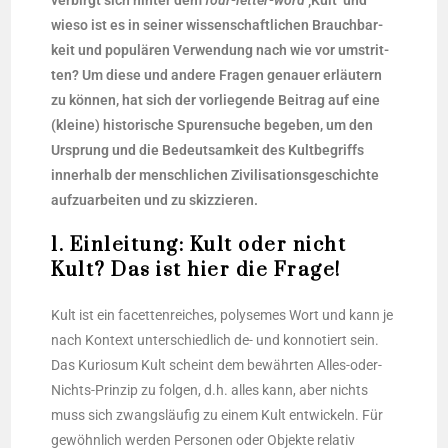
ver­birgt sich hin­ter dem
four-let­ter-word
‚Kult‘ und
wie­so ist es in sei­ner wis­sen­schaft­li­chen Brauch­bar­
keit und popu­lä­ren Ver­wen­dung nach wie vor umstrit­
ten? Um die­se und ande­re Fra­gen genau­er erläu­tern
zu kön­nen, hat sich der vor­lie­gen­de Bei­trag auf eine
(klei­ne) his­to­ri­sche Spu­ren­su­che bege­ben, um den
Ursprung und die Bedeut­sam­keit des Kult­be­griffs
inner­halb der mensch­li­chen Zivi­li­sa­ti­ons­ge­schich­te
auf­zu­ar­bei­ten und zu skizzieren.
1. Einleitung: Kult oder nicht
Kult? Das ist hier die Frage!
Kult ist ein facet­ten­rei­ches, poly­se­mes Wort und kann je
nach Kon­text unter­schied­lich de- und kon­no­tiert sein.
Das Kurio­sum Kult scheint dem bewähr­ten Alles-oder-
Nichts-Prin­zip zu fol­gen, d.h. alles kann, aber nichts
muss sich zwangs­läu­fig zu einem Kult ent­wi­ckeln. Für
gewöhn­lich wer­den Per­so­nen oder Objek­te rela­tiv