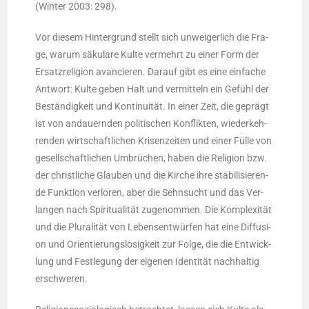
(Win­ter 2003: 298).
Vor die­sem Hin­ter­grund stellt sich unwei­ger­lich die Fra­
ge, war­um säku­la­re Kul­te ver­mehrt zu einer Form der
Ersatz­re­li­gi­on avan­cie­ren. Dar­auf gibt es eine ein­fa­che
Ant­wort: Kul­te geben Halt und ver­mit­teln ein Gefühl der
Bestän­dig­keit und Kon­ti­nui­tät. In einer Zeit, die geprägt
ist von andau­ern­den poli­ti­schen Kon­flik­ten, wie­der­keh­
ren­den wirt­schaft­li­chen Kri­sen­zei­ten und einer Fül­le von
gesell­schaft­li­chen Umbrü­chen, haben die Reli­gi­on bzw.
der christ­li­che Glau­ben und die Kir­che ihre sta­bi­li­sie­ren­
de Funk­ti­on ver­lo­ren, aber die Sehn­sucht und das Ver­
lan­gen nach Spi­ri­tua­li­tät zuge­nom­men. Die Kom­ple­xi­tät
und die Plu­ra­li­tät von Lebens­ent­wür­fen hat eine Dif­fu­si­
on und Ori­en­tie­rungs­lo­sig­keit zur Fol­ge, die die Ent­wick­
lung und Fest­le­gung der eige­nen Iden­ti­tät nach­hal­tig
erschweren.