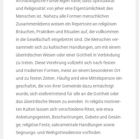
Archäo­lo­gi­sche Fun­de legen nahe, dass Spi­ri­tua­li­tät
und Reli­gio­si­tät von jeher eine Eigen­tüm­lich­keit des
Men­schen ist. Nahe­zu alle For­men mensch­li­chen
Zusam­men­le­bens wei­sen ein Reper­toire an reli­giö­sen
Bräu­chen, Prak­ti­ken und Ritua­len auf, die voll­kom­men
in die Gesell­schaft ein­ge­bet­tet sind. Die Men­schen ver­
sam­meln sich zu kul­ti­schen Hand­lun­gen, um mit einem
über­ir­di­schen Wesen oder einer Gott­heit in Ver­bin­dung
zu tre­ten. Die­se Ver­eh­rung voll­zieht sich nach fes­ten
und tra­dier­ten For­men, meist an einem beson­de­ren Ort
und zu fes­ten Zei­ten. Häu­fig wird eine Mit­tels­per­son ein­
ge­schal­tet, die von ihrer Gemein­de dazu ermäch­tigt
wur­de, sich stell­ver­tre­tend für alle an die Gott­heit oder
das über­ir­di­sche Wesen zu wen­den. In reli­gi­ös moti­vier­
ten Kul­ten las­sen sich ver­schie­de­ne Riten, wie etwa
Anbe­tungs­ges­ten, Beschwö­run­gen, Gebe­te und Gesän­
ge, reli­giö­se Fes­te, sakra­men­ta­le Hand­lun­gen sowie
Seg­nungs- und Weih­got­tes­diens­te vorfinden.