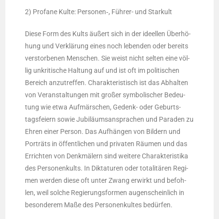
2) Pro­fa­ne Kul­te: Personen‑, Füh­rer- und Starkult
Die­se Form des Kults äußert sich in der ideel­len Über­hö­
hung und Ver­klä­rung eines noch leben­den oder bereits
ver­stor­be­nen Men­schen. Sie weist nicht sel­ten eine völ­
lig unkri­ti­sche Hal­tung auf und ist oft im poli­ti­schen
Bereich anzu­tref­fen. Cha­rak­te­ris­tisch ist das Abhal­ten
von Ver­an­stal­tun­gen mit gro­ßer sym­bo­li­scher Bedeu­
tung wie etwa Auf­mär­schen, Gedenk- oder Geburts­
tags­fei­ern sowie Jubi­lä­ums­an­spra­chen und Para­den zu
Ehren einer Per­son. Das Auf­hän­gen von Bil­dern und
Por­träts in öffent­li­chen und pri­va­ten Räu­men und das
Errich­ten von Denk­mä­lern sind wei­te­re Cha­rak­te­ris­ti­ka
des Per­so­nen­kults. In Dik­ta­tu­ren oder tota­li­tä­ren Regi­
men wer­den die­se oft unter Zwang erwirkt und befoh­
len, weil sol­che Regie­rungs­for­men augen­schein­lich in
beson­de­rem Maße des Per­so­nen­kul­tes bedürfen.