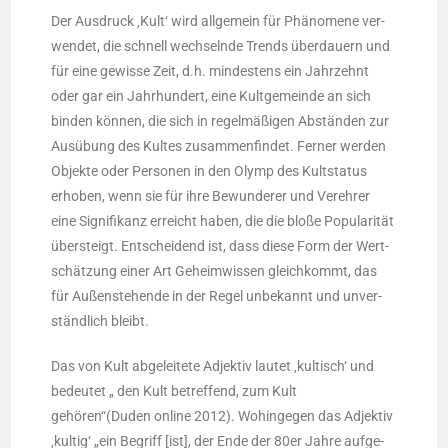
Der Aus­druck ‚Kult‘ wird all­ge­mein für Phä­no­me­ne ver­
wen­det, die schnell wech­seln­de Trends über­dau­ern und
für eine gewis­se Zeit, d.h. min­des­tens ein Jahr­zehnt
oder gar ein Jahr­hun­dert, eine Kult­ge­mein­de an sich
bin­den kön­nen, die sich in regel­mä­ßi­gen Abstän­den zur
Aus­übung des Kul­tes zusam­men­fin­det. Fer­ner wer­den
Objek­te oder Per­so­nen in den Olymp des Kult­sta­tus
erho­ben, wenn sie für ihre Bewun­de­rer und Ver­eh­rer
eine Signi­fi­kanz erreicht haben, die die blo­ße Popu­la­ri­tät
über­steigt. Ent­schei­dend ist, dass die­se Form der Wert­
schät­zung einer Art Geheim­wis­sen gleich­kommt, das
für Außen­ste­hen­de in der Regel unbe­kannt und unver­
ständ­lich bleibt.
Das von Kult abge­lei­te­te Adjek­tiv lau­tet ‚kul­tisch‘ und
bedeu­tet „ den Kult betref­fend, zum Kult
gehören“(Duden online 2012). Wohin­ge­gen das Adjek­tiv
‚kul­tig‘ „ein Begriff [ist], der Ende der 80er Jah­re auf­ge­