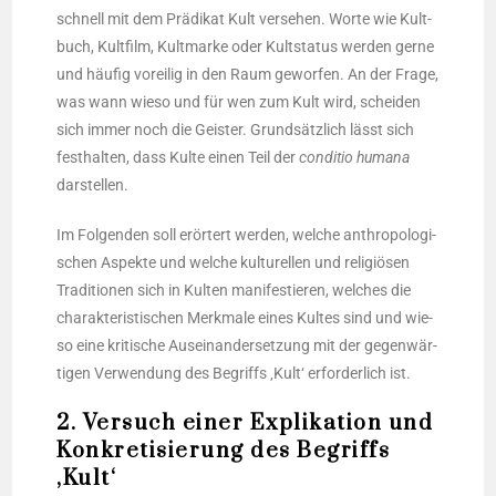
schnell mit dem Prä­di­kat Kult ver­se­hen. Wor­te wie Kult­
buch, Kult­film, Kult­mar­ke oder Kult­sta­tus wer­den ger­ne
und häu­fig vor­ei­lig in den Raum gewor­fen. An der Fra­ge,
was wann wie­so und für wen zum Kult wird, schei­den
sich immer noch die Geis­ter. Grund­sätz­lich lässt sich
fest­hal­ten, dass Kul­te einen Teil der
con­di­tio huma­na
darstellen.
Im Fol­gen­den soll erör­tert wer­den, wel­che anthro­po­lo­gi­
schen Aspek­te und wel­che kul­tu­rel­len und reli­giö­sen
Tra­di­tio­nen sich in Kul­ten mani­fes­tie­ren, wel­ches die
cha­rak­te­ris­ti­schen Merk­ma­le eines Kul­tes sind und wie­
so eine kri­ti­sche Aus­ein­an­der­set­zung mit der gegen­wär­
ti­gen Ver­wen­dung des Begriffs ‚Kult‘ erfor­der­lich ist.
2. Versuch einer Explikation und
Konkretisierung des Begriffs
‚Kult‘