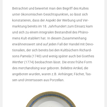
Betrach­tet und bewer­tet man den Begriff des Kul­tes
unter öko­no­mi­schen Gesichts­punk­ten, so lässt sich
kon­sta­tie­ren, dass der Aspekt der Wer­bung und Ver­
mark­tung bereits im 18. Jahr­hun­dert zum Ein­satz kam
und sich zu einem inte­gra­len Bestand­teil des Phä­no­
mens Kult eta­bliert hat. In die­sem Zusam­men­hang
erwäh­nens­wert sind auf jeden Fall der Han­del mit Devo­
tio­na­li­en, der sich bereits bei den Kult­bü­chern Richard­
sons
Pame­la
(1740) und wenig spä­ter auch bei Goe­thes
Wert­her
(1774) beob­ach­ten lässt. Die ers­te frü­he Form
des
mer­chan­di­sing
war gebo­ren. Belieb­te Arti­kel, die
ange­bo­ten wur­den, waren z.B. Anhän­ger, Fächer, Tas­
sen und Unter­tas­sen aus Porzellan.