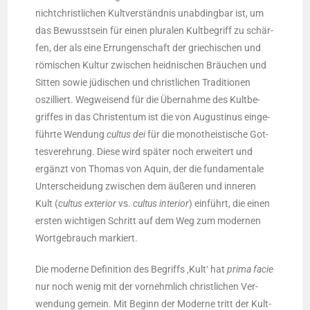
nicht­christ­li­chen Kult­ver­ständ­nis unab­ding­bar ist, um
das Bewusst­sein für einen plu­ra­len Kult­be­griff zu schär­
fen, der als eine Errun­gen­schaft der grie­chi­schen und
römi­schen Kul­tur zwi­schen heid­ni­schen Bräu­chen und
Sit­ten sowie jüdi­schen und christ­li­chen Tra­di­tio­nen
oszil­liert. Weg­wei­send für die Über­nah­me des Kult­be­
grif­fes in das Chris­ten­tum ist die von Augus­ti­nus ein­ge­
führ­te Wen­dung
cul­tus dei
für die mono­the­is­ti­sche Got­
tes­ver­eh­rung. Die­se wird spä­ter noch erwei­tert und
ergänzt von Tho­mas von Aquin, der die fun­da­men­ta­le
Unter­schei­dung zwi­schen dem äuße­ren und inne­ren
Kult (
cul­tus exte­ri­or
vs.
cul­tus inte­ri­or
) ein­führt, die einen
ers­ten wich­ti­gen Schritt auf dem Weg zum moder­nen
Wort­ge­brauch markiert.
Die moder­ne Defi­ni­ti­on des Begriffs ‚Kult‘ hat
pri­ma facie
nur noch wenig mit der vor­nehm­lich christ­li­chen Ver­
wen­dung gemein. Mit Beginn der Moder­ne tritt der Kult­