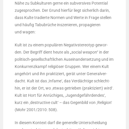
Nähe zu Sub­kul­tu­ren ger­ne ein sub­ver­si­ves Poten­ti­al
zuge­spro­chen. Der Grund hier­für liegt sicher­lich dar­in,
dass Kul­te tra­dier­te Nor­men und Wer­te in Fra­ge stel­len
und häu­fig Tabu­brü­che insze­nie­ren, pro­pa­gie­ren
und wagen:
Kult ist zu einem popu­lä­ren Nega­tiv­ste­reo­typ gewor­
den. Der Begriff dient heu­te als „social wea­pon“ in der
poli­tisch-gesell­schaft­li­chen Aus­ein­an­der­set­zung und im
Kon­kur­renz­kampf reli­giö­ser Grup­pen. Wer einem Kult
ange­hört und ihn prak­ti­ziert, gerät unter Gene­ral­ver­
dacht. Kult ist das ‚Infa­me‘, das Ver­däch­ti­ge schlecht­
hin, er ist der Ort, wo ‚etwas getrie­ben (prak­ti­ziert) wird‘.
Kult ist Hort für Anrü­chi­ges, ‚Jugend­ge­fähr­den­des‘,
kurz ein ‚des­truc­ti­ve cult‘ – das Gegen­bild von ‚Reli­gi­on‘
(Mohr 2001/2010: 508).
In die­sem Kon­text darf die gene­rel­le Unter­schei­dung