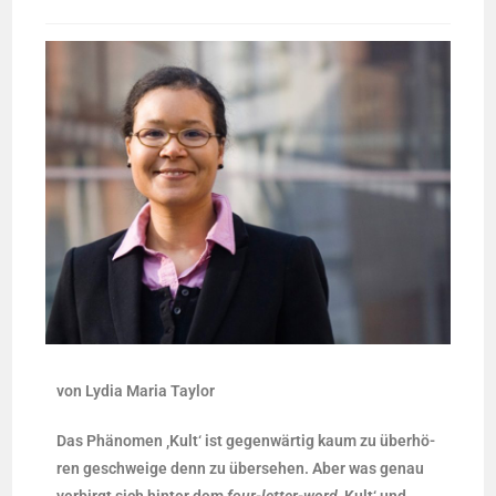
von Lydia Maria Taylor
Das Phä­no­men ‚Kult‘ ist gegen­wär­tig kaum zu über­hö­
ren geschwei­ge denn zu über­se­hen. Aber was genau