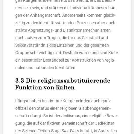
gen Kult­ge­mein­de einer­seits das Gefühl, etwas Beson­
de­res zu sein, und stär­ken die Indi­vi­dua­li­täts­be­stre­bun­
gen der Anhän­ger­schaft. Ande­rer­seits kom­men gleich­
zei­tig zu den iden­ti­täts­stif­ten­den Pro­zes­sen aber auch
strik­te Abgren­zungs- und Distink­ti­ons­me­cha­nis­men
nach außen zum Tra­gen, die für das Selbst­bild und
Selbst­ver­ständ­nis des Ein­zel­nen und der gesam­ten
Grup­pe sehr wich­tig sind. Des­halb waren und sind Kul­te
ein essen­ti­el­ler Bestand­teil zur Kon­struk­ti­on von regio­
na­len und natio­na­len Identitäten.
3.3 Die religionssubstituierende
Funktion von Kulten
Längst haben bestimm­te Kult­ge­mein­den auch ganz
offi­zi­ell den Sta­tus einer reli­giö­sen Glau­bens­ge­mein­
schaft erlangt. So ist der Jedi­is­mus, eine reli­giö­se Bewe­
gung, die auf der fik­ti­ven Gemein­schaft der Jedi-Rit­ter
der Sci­ence-Fic­tion-Saga
Star Wars
beruht, in Aus­tra­li­en