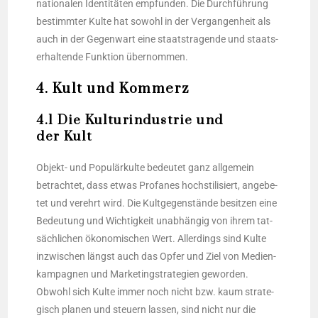
natio­na­len Iden­ti­tä­ten emp­fun­den. Die Durch­füh­rung
bestimm­ter Kul­te hat sowohl in der Ver­gan­gen­heit als
auch in der Gegen­wart eine staats­tra­gen­de und staats­
er­hal­ten­de Funk­ti­on übernommen.
4. Kult und Kommerz
4.1 Die Kulturindustrie und
der Kult
Objekt- und Popu­lär­kul­te bedeu­tet ganz all­ge­mein
betrach­tet, dass etwas Pro­fa­nes hoch­sti­li­siert, ange­be­
tet und ver­ehrt wird. Die Kult­ge­gen­stän­de besit­zen eine
Bedeu­tung und Wich­tig­keit unab­hän­gig von ihrem tat­
säch­li­chen öko­no­mi­schen Wert. Aller­dings sind Kul­te
inzwi­schen längst auch das Opfer und Ziel von Medi­en­
kam­pa­gnen und Mar­ke­ting­stra­te­gien gewor­den.
Obwohl sich Kul­te immer noch nicht bzw. kaum stra­te­
gisch pla­nen und steu­ern las­sen, sind nicht nur die