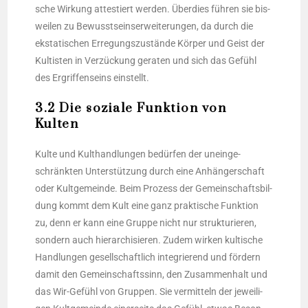
sche Wir­kung attes­tiert wer­den. Über­dies füh­ren sie bis­
wei­len zu Bewusst­seins­er­wei­te­run­gen, da durch die
eksta­ti­schen Erre­gungs­zu­stän­de Kör­per und Geist der
Kul­tis­ten in Ver­zü­ckung gera­ten und sich das Gefühl
des Ergrif­fen­seins einstellt.
3.2 Die soziale Funktion von
Kulten
Kul­te und Kult­hand­lun­gen bedür­fen der unein­ge­
schränk­ten Unter­stüt­zung durch eine Anhän­ger­schaft
oder Kult­ge­mein­de. Beim Pro­zess der Gemein­schafts­bil­
dung kommt dem Kult eine ganz prak­ti­sche Funk­ti­on
zu, denn er kann eine Grup­pe nicht nur struk­tu­rie­ren,
son­dern auch hier­ar­chi­sie­ren. Zudem wir­ken kul­ti­sche
Hand­lun­gen gesell­schaft­lich inte­grie­rend und för­dern
damit den Gemein­schafts­sinn, den Zusam­men­halt und
das Wir-Gefühl von Grup­pen. Sie ver­mit­teln der jewei­li­