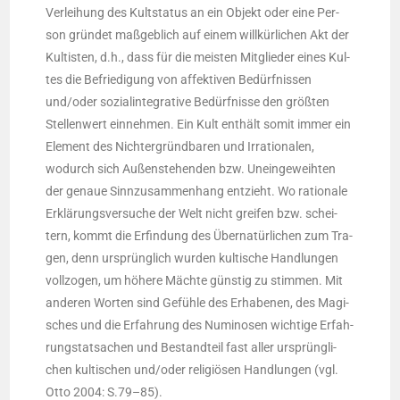
Ver­lei­hung des Kult­sta­tus an ein Objekt oder eine Per­
son grün­det maß­geb­lich auf einem will­kür­li­chen Akt der
Kul­tis­ten, d.h., dass für die meis­ten Mit­glie­der eines Kul­
tes die Befrie­di­gung von affek­ti­ven Bedürf­nis­sen
und/oder sozi­al­in­te­gra­ti­ve Bedürf­nis­se den größ­ten
Stel­len­wert ein­neh­men. Ein Kult ent­hält somit immer ein
Ele­ment des Nicht­er­gründ­ba­ren und Irra­tio­na­len,
wodurch sich Außen­ste­hen­den bzw. Unein­ge­weih­ten
der genaue Sinn­zu­sam­men­hang ent­zieht. Wo ratio­na­le
Erklä­rungs­ver­su­che der Welt nicht grei­fen bzw. schei­
tern, kommt die Erfin­dung des Über­na­tür­li­chen zum Tra­
gen, denn ursprüng­lich wur­den kul­ti­sche Hand­lun­gen
voll­zo­gen, um höhe­re Mäch­te güns­tig zu stim­men. Mit
ande­ren Wor­ten sind Gefüh­le des Erha­be­nen, des Magi­
sches und die Erfah­rung des Numi­no­sen wich­ti­ge Erfah­
rungs­tat­sa­chen und Bestand­teil fast aller ursprüng­li­
chen kul­ti­schen und/oder reli­giö­sen Hand­lun­gen (vgl.
Otto 2004: S.79–85).