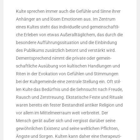
Kul­te spre­chen immer auch die Gefüh­le und Sin­ne ihrer
Anhän­ger an und lösen Emo­tio­nen aus. Im Zen­trum
eines Kul­tes steht das indi­vi­du­el­le und gemein­schaft­li­
che Erle­ben von etwas Außer­all­täg­li­chem, das durch die
beson­de­re Auf­füh­rungs­si­tua­ti­on und die Ein­bin­dung
des Publi­kums zusätz­lich betont und ver­stärkt wird.
Dem­entspre­chend nimmt die pri­va­te oder gemein­
schaft­li­che Aus­übung von kul­ti­schen Hand­lun­gen und
Riten in der Evo­ka­ti­on von Gefüh­len und Stim­mun­gen
bei der Kult­ge­mein­de eine zen­tra­le Stel­lung ein. Oft stil­
len Kul­te das Bedürf­nis und die Sehn­sucht nach Freu­de,
Rausch und Zer­streu­ung. Eksta­ti­sche Fes­te und Ritua­le
waren bereits ein fes­ter Bestand­teil anti­ker Reli­gi­on und
vor allem im Mit­tel­meer­raum weit ver­brei­tet. Der
Mensch gerät außer sich und ver­gisst dar­über sei­ne
gewöhn­li­chen Exis­tenz und sei­ne welt­li­chen Pflich­ten,
Ängs­te und Sor­gen. Kul­ten kann daher eine the­ra­peu­ti­