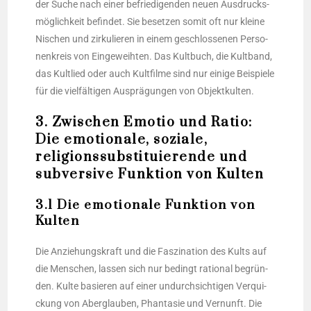
der Suche nach einer befrie­di­gen­den neu­en Aus­drucks­
mög­lich­keit befin­det. Sie beset­zen somit oft nur klei­ne
Nischen und zir­ku­lie­ren in einem geschlos­se­nen Per­so­
nen­kreis von Ein­ge­weih­ten. Das Kult­buch, die Kult­band,
das Kult­lied oder auch Kult­fil­me sind nur eini­ge Bei­spie­le
für die viel­fäl­ti­gen Aus­prä­gun­gen von Objektkulten.
3. Zwischen Emotio und Ratio:
Die emotionale, soziale,
religionssubstituierende und
subversive Funktion von Kulten
3.1 Die emotionale Funktion von
Kulten
Die Anzie­hungs­kraft und die Fas­zi­na­ti­on des Kults auf
die Men­schen, las­sen sich nur bedingt ratio­nal begrün­
den. Kul­te basie­ren auf einer undurch­sich­ti­gen Ver­qui­
ckung von Aber­glau­ben, Phan­ta­sie und Ver­nunft. Die