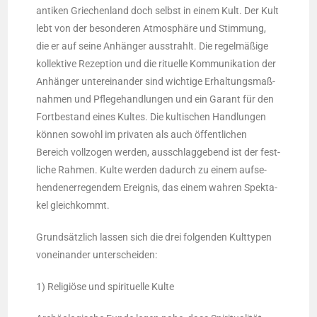
anti­ken Grie­chen­land doch selbst in einem Kult. Der Kult
lebt von der beson­de­ren Atmo­sphä­re und Stim­mung,
die er auf sei­ne Anhän­ger aus­strahlt. Die regel­mä­ßi­ge
kol­lek­ti­ve Rezep­ti­on und die ritu­el­le Kom­mu­ni­ka­ti­on der
Anhän­ger unter­ein­an­der sind wich­ti­ge Erhal­tungs­maß­
nah­men und Pfle­ge­hand­lun­gen und ein Garant für den
Fort­be­stand eines Kul­tes. Die kul­ti­schen Hand­lun­gen
kön­nen sowohl im pri­va­ten als auch öffent­li­chen
Bereich voll­zo­gen wer­den, aus­schlag­ge­bend ist der fest­
li­che Rah­men. Kul­te wer­den dadurch zu einem auf­se­
hen­den­er­re­gen­dem Ereig­nis, das einem wah­ren Spek­ta­
kel gleichkommt.
Grund­sätz­lich las­sen sich die drei fol­gen­den Kult­ty­pen
von­ein­an­der unterscheiden:
1) Reli­giö­se und spi­ri­tu­el­le Kulte