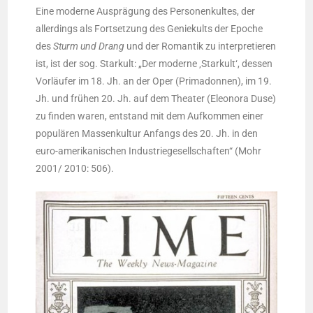
Eine moder­ne Aus­prä­gung des Per­so­nen­kul­tes, der
aller­dings als Fort­set­zung des Genie­kults der Epo­che
des
Sturm und Drang
und der Roman­tik zu inter­pre­tie­ren
ist, ist der sog. Star­kult: „Der moder­ne ‚Star­kult‘, des­sen
Vor­läu­fer im 18. Jh. an der Oper (Pri­ma­don­nen), im 19.
Jh. und frü­hen 20. Jh. auf dem Thea­ter (Eleo­no­ra Duse)
zu fin­den waren, ent­stand mit dem Auf­kom­men einer
popu­lä­ren Mas­sen­kul­tur Anfangs des 20. Jh. in den
euro-ame­ri­ka­ni­schen Indus­trie­ge­sell­schaf­ten“ (Mohr
2001/ 2010: 506).