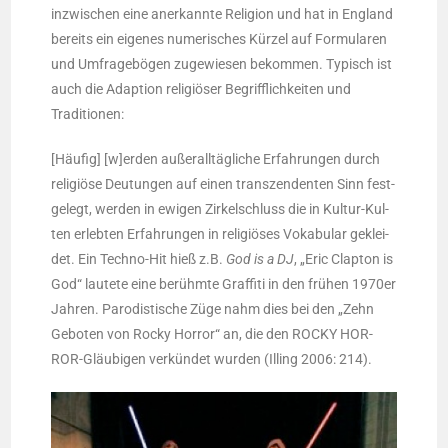
inzwi­schen eine aner­kann­te Reli­gi­on und hat in Eng­land
bereits ein eige­nes nume­ri­sches Kür­zel auf For­mu­la­ren
und Umfra­ge­bö­gen zuge­wie­sen bekom­men. Typisch ist
auch die Adap­ti­on reli­giö­ser Begriff­lich­kei­ten und
Traditionen:
[Häu­fig] [w]erden außer­all­täg­li­che Erfah­run­gen durch
reli­giö­se Deu­tun­gen auf einen tran­szen­den­ten Sinn fest­
ge­legt, wer­den in ewi­gen Zir­kel­schluss die in Kul­tur-Kul­
ten erleb­ten Erfah­run­gen in reli­giö­ses Voka­bu­lar geklei­
det. Ein Tech­no-Hit hieß z.B.
God is a DJ
, „Eric Clap­ton is
God“ lau­te­te eine berühm­te Graf­fi­ti in den frü­hen 1970er
Jah­ren. Par­odis­ti­sche Züge nahm dies bei den „Zehn
Gebo­ten von Rocky Hor­ror“ an, die den ROCKY HOR­
ROR-Gläu­bi­gen ver­kün­det wur­den (Illing 2006: 214).