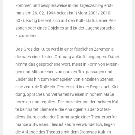
kom­men und bei­spiels­wei­se in der
Tages­zei­tung
erst­
mals am 26. 02. 1994 belegt ist“ (Mohr 2001/ 2010:
507). Kul­tig bezieht sich auf den Kult- sta­tus einer Per­
so­nen oder eines Objek­tes und ist der Jugend­spra­che
zuzuordnen.
Das Gros der Kul­te wird in einer fei­er­li­chen Zere­mo­nie,
die nach einer fes­ten Ord­nung abläuft, began­gen. Dabei
nimmt das gespro­che­ne Wort, meist in Form von Mit­sin­
gen und Mit­spre­chen von gan­zen Text­pas­sa­gen und
Lie­der bis hin zum Nach­spie­len von ein­zel­nen Sze­nen,
eine zen­tra­le Rol­le ein. Fer­ner sind in der Regel auch Klei­
dung, Spra­che und Ver­hal­tens­wei­sen in hohem Maße
nor­miert und regu­liert. Die Insze­nie­rung der meis­ten Kul­
te beinhal­tet Ele­men­te, die Ana­lo­gien zu der Got­tes­
dienst­lit­ur­gie oder der Dra­ma­tur­gie einer Thea­ter­per­for­
mance auf­wei­sen. Dies ist kaum ver­wun­der­lich, lie­gen
die Anfän­ge des Thea­ters mit dem Dio­ny­sos-Kult im