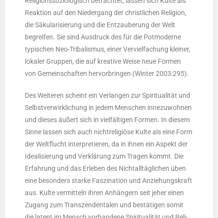
Reli­gi­ons­so­zio­lo­gisch betrach­tet, las­sen sich Kul­te als
Reak­ti­on auf den Nie­der­gang der christ­li­chen Reli­gi­on,
die Säku­la­ri­sie­rung und die Ent­zau­be­rung der Welt
begrei­fen. Sie sind Aus­druck des für die Pot­mo­der­ne
typi­schen Neo-Tri­ba­lis­mus, einer Ver­viel­fa­chung klei­ner,
loka­ler Grup­pen, die auf krea­ti­ve Wei­se neue For­men
von Gemein­schaf­ten her­vor­brin­gen (Win­ter 2003:295).
Des Wei­te­ren scheint ein Ver­lan­gen zur Spi­ri­tua­li­tät und
Selbst­ver­wirk­li­chung in jedem Men­schen inne­zu­woh­nen
und die­ses äußert sich in viel­fäl­ti­gen For­men. In die­sem
Sin­ne las­sen sich auch nicht­re­li­giö­se Kul­te als eine Form
der Welt­flucht inter­pre­tie­ren, da in ihnen ein Aspekt der
Idea­li­sie­rung und Ver­klä­rung zum Tra­gen kommt. Die
Erfah­rung und das Erle­ben des Nicht­all­täg­li­chen üben
eine beson­ders star­ke Fas­zi­na­ti­on und Anzie­hungs­kraft
aus. Kul­te ver­mit­teln ihren Anhän­gern seit jeher einen
Zugang zum Tran­szen­den­ta­len und bestä­ti­gen somit
die latent im Mensch vor­han­de­ne Spi­ri­tua­li­tät und Reli­