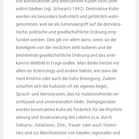
von kon­struk­ti­ven und destruk­ti­ven Kul­ten nicht uner­
wähnt blei­ben (vgl. Schwartz 1992). Destruk­ti­ve Kul­te
wer­den als beson­ders bedroh­lich und gefähr­lich wahr­
ge­nom­men, weil sie als Gene­ral­an­griff auf die demo­kra­
ti­sche, poli­ti­sche und gesell­schaft­li­che Ord­nung emp­
fun­den wer­den. Dies gilt vor allem dann, wenn sie die
Betei­lig­ten von der rest­li­chen Welt iso­lie­ren und die
bestehen­de gesell­schaft­li­che Ord­nung und das aner­
kann­te Welt­bild in Fra­ge stel­len. Man den­ke hier­bei vor
allem an Sci­en­to­lo­gy und ande­re Sek­ten, wie etwa die
Hare Krish­na oder auch die Osho Bewe­gung. Zudem
schaf­fen sich die Kul­tis­ten oft ein eige­nes Regel‑,
Sprach- und Wer­te­sys­tem, das für Außen­ste­hen­de ver­
schlüs­selt und unver­ständ­lich bleibt. Dem­ge­gen­über
wer­den kon­struk­ti­ve Kul­te als för­der­lich für die Rhyth­mi­
sie­rung und Struk­tu­rie­rung des Lebens (u.a. durch
Geburts‑, Initiations‑, Ehe‑, Trau­er- oder auch Toten­ri­
ten) und zur Mani­fes­ta­ti­on von loka­len, regio­na­len und