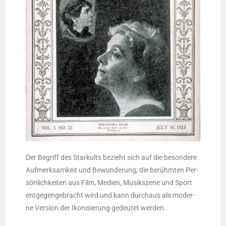
Der Begriff des Star­kults bezieht sich auf die beson­de­re
Auf­merk­sam­keit und Bewun­de­rung, die berühm­ten Per­
sön­lich­kei­ten aus Film, Medi­en, Musik­sze­ne und Sport
ent­ge­gen­ge­bracht wird und kann durch­aus als moder­
ne Ver­si­on der Iko­ni­sie­rung gedeu­tet werden.