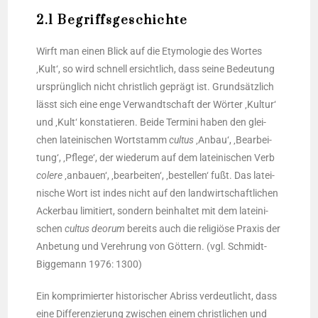
2.1 Begriffsgeschichte
Wirft man einen Blick auf die Ety­mo­lo­gie des Wor­tes
‚Kult‘, so wird schnell ersicht­lich, dass sei­ne Bedeu­tung
ursprüng­lich nicht christ­lich geprägt ist. Grund­sätz­lich
lässt sich eine enge Ver­wandt­schaft der Wör­ter ‚Kul­tur‘
und ‚Kult‘ kon­sta­tie­ren. Bei­de Ter­mi­ni haben den glei­
chen latei­ni­schen Wort­stamm
cul­tus
‚Anbau‘, ‚Bear­bei­
tung‘, ‚Pfle­ge‘, der wie­der­um auf dem latei­ni­schen Verb
cole­re
‚anbau­en‘, ‚bear­bei­ten‘, ‚bestel­len‘ fußt. Das latei­
ni­sche Wort ist indes nicht auf den land­wirt­schaft­li­chen
Acker­bau limi­tiert, son­dern beinhal­tet mit dem latei­ni­
schen
cul­tus deorum
bereits auch die reli­giö­se Pra­xis der
Anbe­tung und Ver­eh­rung von Göt­tern. (vgl. Schmidt-
Big­ge­mann 1976: 1300)
Ein kom­pri­mier­ter his­to­ri­scher Abriss ver­deut­licht, dass
eine Dif­fe­ren­zie­rung zwi­schen einem christ­li­chen und