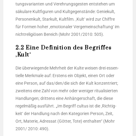
tungs­va­ri­an­ten und Ver­eh­rungs­ges­ten ent­ste­hen um
säku­la­re Kult­fi­gu­ren und Kult­ge­gen­stän­de: Genie­kult,
Per­so­nen­kult, Star­kult, Kult­film. ‚Kult‘ wird zur Chif­fre
für For­men hoher ‚emo­tio­na­ler Ver­ge­mein­schaf­tung‘ im
nicht­re­li­giö­sen Bereich (Mohr 2001/2010: 505).
2.2 Eine Definition des Begriffes
‚Kult‘
Die über­wie­gen­de Mehr­heit der Kul­te wei­sen drei essen­
ti­el­le Merk­ma­le auf: Ers­tens ein Objekt, einen Ort oder
eine Per­son, auf das/den/die sich der Kult kon­zen­triert;
zwei­tens eine Zahl von mehr oder weni­ger ritua­li­sier­ten
Hand­lun­gen; drit­tens eine Anhän­ger­schaft, die die­se
regel­mä­ßig aus­führt. „Im Begriff cul­tus ist die ‚Rich­tig­
keit‘ der Hand­lung nach den Kate­go­rien Per­son, Zeit,
Ort, Mate­rie, Adres­sat (Göt­ter, Tote) ent­hal­ten“ (Mohr
2001/ 2010: 490).