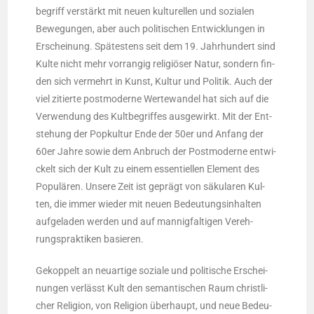
be­griff ver­stärkt mit neu­en kul­tu­rel­len und sozia­len
Bewe­gun­gen, aber auch poli­ti­schen Ent­wick­lun­gen in
Erschei­nung. Spä­tes­tens seit dem 19. Jahr­hun­dert sind
Kul­te nicht mehr vor­ran­gig reli­giö­ser Natur, son­dern fin­
den sich ver­mehrt in Kunst, Kul­tur und Poli­tik. Auch der
viel zitier­te post­mo­der­ne Wer­te­wan­del hat sich auf die
Ver­wen­dung des Kult­be­grif­fes aus­ge­wirkt. Mit der Ent­
ste­hung der Pop­kul­tur Ende der 50er und Anfang der
60er Jah­re sowie dem Anbruch der Post­mo­der­ne ent­wi­
ckelt sich der Kult zu einem essen­ti­el­len Ele­ment des
Popu­lä­ren. Unse­re Zeit ist geprägt von säku­la­ren Kul­
ten, die immer wie­der mit neu­en Bedeu­tungs­in­hal­ten
auf­ge­la­den wer­den und auf man­nig­fal­ti­gen Ver­eh­
rungs­prak­ti­ken basieren.
Gekop­pelt an neu­ar­ti­ge sozia­le und poli­ti­sche Erschei­
nun­gen ver­lässt Kult den seman­ti­schen Raum christ­li­
cher Reli­gi­on, von Reli­gi­on über­haupt, und neue Bedeu­