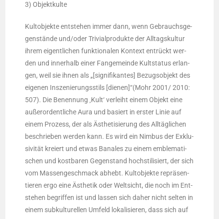
3) Objekt­kul­te
Kult­ob­jek­te ent­ste­hen immer dann, wenn Gebrauchs­ge­
gen­stän­de und/oder Tri­vi­al­pro­duk­te der All­tags­kul­tur
ihrem eigent­li­chen funk­tio­na­len Kon­text ent­rückt wer­
den und inner­halb einer Fan­ge­mein­de Kult­sta­tus erlan­
gen, weil sie ihnen als „[signi­fi­kan­tes] Bezugs­ob­jekt des
eige­nen Insze­nie­rungs­stils [dienen]“(Mohr 2001/ 2010:
507). Die Benen­nung ‚Kult‘ ver­leiht einem Objekt eine
außer­or­dent­li­che Aura und basiert in ers­ter Linie auf
einem Pro­zess, der als Ästhe­ti­sie­rung des All­täg­li­chen
beschrie­ben wer­den kann. Es wird ein Nim­bus der Exklu­
si­vi­tät kre­iert und etwas Bana­les zu einem emble­ma­ti­
schen und kost­ba­ren Gegen­stand hoch­sti­li­siert, der sich
vom Mas­sen­ge­schmack abhebt. Kult­ob­jek­te reprä­sen­
tie­ren ergo eine Ästhe­tik oder Welt­sicht, die noch im Ent­
ste­hen begrif­fen ist und las­sen sich daher nicht sel­ten in
einem sub­kul­tu­rel­len Umfeld loka­li­sie­ren, dass sich auf