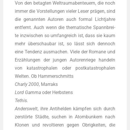
Von den betag­ten Welt­raum­aben­teu­ern, die noch
immer die Vor­stel­lun­gen vie­ler Leser prä­gen, sind
die genann­ten Autoren auch for­mal Licht­jah­re
ent­fernt. Auch wenn die the­ma­ti­sche Spann­brei­
te inzwi­schen so umfang­reich ist, dass sie kaum
mehr über­schau­bar ist, so lässt sich den­noch
eine Ten­denz aus­ma­chen. Vie­le der Roma­ne und
Erzäh­lun­gen der jun­gen Autoren­rie­ge han­deln
von kata­stro­pha­len oder post­ka­ta­stro­pha­len
Wel­ten. Ob Ham­mer­schmitts
Char­ly 2000
, Mar­raks
Lord Gam­ma
oder Herbs­tens
Tethis.
Anders­welt
, ihre Anti­hel­den kämp­fen sich durch
zer­stör­te Städ­te, suchen in Atom­bun­kern nach
Klo­nen und revol­tie­ren gegen Obrig­kei­ten, die