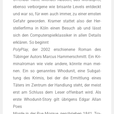
eben­so ver­bor­ge­ne wie bri­san­te Levels ent­deckt
und war so, für wen auch immer, zu einer erns­ten
Gefahr gewor­den. Kra­mer stat­tet also der Her­
stel­ler­fir­ma in Köln einen Besuch ab und lässt
sich den Com­pu­ter­spiel­klas­si­ker in allen Details
erklä­ren. So beginnt
Poly­Play
, der 2002 erschie­ne­ne Roman des
Tübin­ger Autors Mar­cus Ham­mer­schmitt. Ein Kri­
mi­nal­ro­man wie vie­le ande­re, könn­te man mei­
nen. Ein so genann­tes Whod­u­nit, eine Sub­gat­
tung des Kri­mis, bei der die Ermitt­lung eines
Täters im Zen­trum der Hand­lung steht, der meist
erst am Schluss dem Leser offen­bart wird. Als
ers­te Whod­u­nit-Sto­ry gilt übri­gens Edgar Allan
Poes
Mor­de in der Rue Mor­gue
, geschrie­ben 1841. Tra­