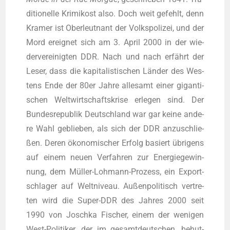
di­tio­nel­le Kri­mi­kost also. Doch weit gefehlt, denn
Kra­mer ist Ober­leut­nant der Volks­po­li­zei, und der
Mord ereig­net sich am 3. April 2000 in der wie­
der­ver­ei­nig­ten DDR. Nach und nach erfährt der
Leser, dass die kapi­ta­lis­ti­schen Län­der des Wes­
tens Ende der 80er Jah­re alle­samt einer gigan­ti­
schen Welt­wirt­schafts­kri­se erle­gen sind. Der
Bun­des­re­pu­blik Deutsch­land war gar kei­ne ande­
re Wahl geblie­ben, als sich der DDR anzu­schlie­
ßen. Deren öko­no­mi­scher Erfolg basiert übri­gens
auf einem neu­en Ver­fah­ren zur Ener­gie­ge­win­
nung, dem Mül­ler-Loh­mann-Pro­zess, ein Export­
schla­ger auf Welt­ni­veau. Außen­po­li­tisch ver­tre­
ten wird die Super-DDR des Jah­res 2000 seit
1990 von Josch­ka Fischer, einem der weni­gen
West-Poli­ti­ker, der im gesamt­deut­schen, behut­