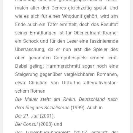
ma­len aller drei Gen­res gleich­zei­tig speist. Und
wie es sich für einen Whod­u­nit gehört, wird am
Ende auch ein Täter ermit­telt, doch das Resul­tat
sei­ner Ermitt­lun­gen ist für Ober­leut­nant Kra­mer
ein Schock und für den Leser eine fas­zi­nie­ren­de
Über­ra­schung, da er nun erst die Spie­ler des
oben genann­ten Com­pu­ter­spiels ken­nen lernt.
Dabei gelingt Ham­mer­schmitt sogar noch eine
Stei­ge­rung gegen­über ver­gleich­ba­ren Roma­nen,
etwa Chris­ti­an von Dit­furths alter­na­tiv­his­to­ri­
schem Roman
Die Mau­er steht am Rhein. Deutsch­land nach
dem Sieg des Sozia­lis­mus
(1999). Auch in
Der 21. Juli
(2001),
Der Con­sul
(2003) und
Der Luxem­burg-Kom­plott
(2005) ent­wirft der