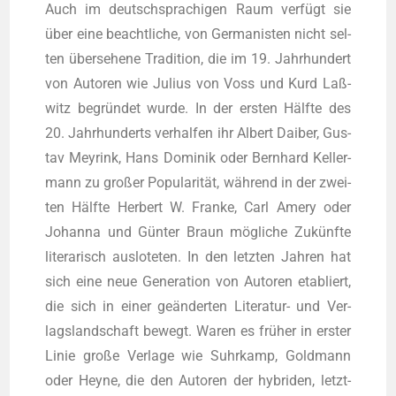
Auch im deutsch­spra­chi­gen Raum ver­fügt sie
über eine beacht­li­che, von Ger­ma­nis­ten nicht sel­
ten über­se­he­ne Tra­di­ti­on, die im 19. Jahr­hun­dert
von Autoren wie Juli­us von Voss und Kurd Laß­
witz begrün­det wur­de. In der ers­ten Hälf­te des
20. Jahr­hun­derts ver­hal­fen ihr Albert Dai­ber, Gus­
tav Mey­rink, Hans Domi­nik oder Bern­hard Kel­ler­
mann zu gro­ßer Popu­la­ri­tät, wäh­rend in der zwei­
ten Hälf­te Her­bert W. Fran­ke, Carl Ame­ry oder
Johan­na und Gün­ter Braun mög­li­che Zukünf­te
lite­ra­risch aus­lo­te­ten. In den letz­ten Jah­ren hat
sich eine neue Gene­ra­ti­on von Autoren eta­bliert,
die sich in einer geän­der­ten Lite­ra­tur- und Ver­
lags­land­schaft bewegt. Waren es frü­her in ers­ter
Linie gro­ße Ver­la­ge wie Suhr­kamp, Gold­mann
oder Hey­ne, die den Autoren der hybri­den, letzt­