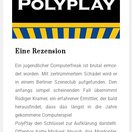
Eine Rezension
Ein jugend­li­cher Com­pu­ter­freak ist bru­tal ermor­
det wor­den. Mit zer­trüm­mer­tem Schä­del wird er
in einem Ber­li­ner Sze­ne­club auf­ge­fun­den. Den
anfangs sim­pel schei­nen­den Fall über­nimmt
Rüdi­ger Kra­mer, ein erfah­re­ner Ermitt­ler, der bald
her­aus­fin­det, dass das längst in die Jah­re
gekom­me­ne Com­pu­ter­spiel
Poly­Play
den Schlüs­sel zur Auf­klä­rung dar­stellt.
Offen­bar hat­te Micha­el Abusch, das Mord­op­fer,