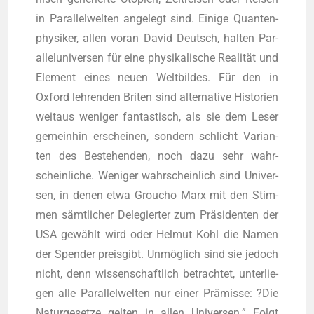
in Par­al­lel­wel­ten ange­legt sind. Eini­ge Quan­ten­
phy­si­ker, allen vor­an David Deutsch, hal­ten Par­
al­lel­uni­ver­sen für eine phy­si­ka­li­sche Rea­li­tät und
Ele­ment eines neu­en Welt­bil­des. Für den in
Oxford leh­ren­den Bri­ten sind alter­na­ti­ve His­to­ri­en
weit­aus weni­ger fan­tas­tisch, als sie dem Leser
gemein­hin erschei­nen, son­dern schlicht Vari­an­
ten des Bestehen­den, noch dazu sehr wahr­
schein­li­che. Weni­ger wahr­schein­lich sind Uni­ver­
sen, in denen etwa Grou­cho Marx mit den Stim­
men sämt­li­cher Dele­gier­ter zum Prä­si­den­ten der
USA gewählt wird oder Hel­mut Kohl die Namen
der Spen­der preis­gibt. Unmög­lich sind sie jedoch
nicht, denn wis­sen­schaft­lich betrach­tet, unter­lie­
gen alle Par­al­lel­wel­ten nur einer Prä­mis­se: ?Die
Natur­ge­set­ze gel­ten in allen Uni­ver­sen.” Folgt