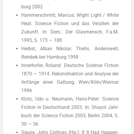
burg 2002
Ham­mer­schmitt, Mar­cus: Wight Light / White
Heat. Sci­ence Fic­tion und das Ver­al­ten der
Zukunft. In: Ders.: Der Glas­mensch, F.a.M.
1995, S. 173 — 188
Herbst, Alban Niko­lai: The­tis. Anders­welt,
Rein­bek bei Ham­burg 1998
Inner­ho­fer, Roland: Deut­sche Sci­ence Fic­tion
1870 — 1914. Rekon­struk­ti­on und Ana­ly­se der
Anfän­ge einer Gat­tung, Wien/Köln/Weimar
1996
Klotz, Udo u. Neu­mann, Hans-Peter: Sci­ence
Fic­tion in Deutsch­land 2003. In: Shayol Jahr­
buch der Sci­ence Fic­tion 2003, Ber­lin 2004, S.
30 — 36
Squi­re, John Col­lings (Hg.): If It Had Hap­pen­