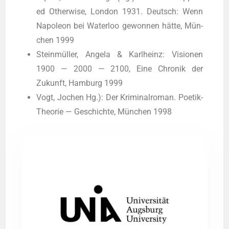
ed Other­wi­se, Lon­don 1931. Deutsch: Wenn
Napo­le­on bei Water­loo gewon­nen hät­te, Mün­
chen 1999
Stein­mül­ler, Ange­la & Karl­heinz: Visio­nen
1900 — 2000 — 2100, Eine Chro­nik der
Zukunft, Ham­burg 1999
Vogt, Jochen Hg.): Der Kri­mi­nal­ro­man. Poe­tik-
Theo­rie — Geschich­te, Mün­chen 1998