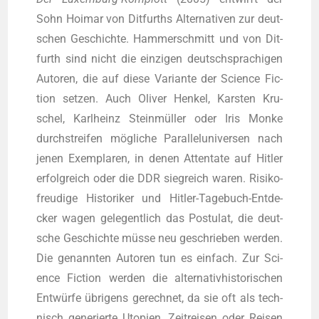
Sohn Hoimar von Dit­furths Alter­na­ti­ven zur deut­
schen Geschich­te. Ham­mer­schmitt und von Dit­
furth sind nicht die ein­zi­gen deutsch­spra­chi­gen
Autoren, die auf die­se Vari­an­te der Sci­ence Fic­
tion set­zen. Auch Oli­ver Hen­kel, Kars­ten Kru­
schel, Karl­heinz Stein­mül­ler oder Iris Mon­ke
durch­strei­fen mög­li­che Par­al­lel­uni­ver­sen nach
jenen Exem­pla­ren, in denen Atten­ta­te auf Hit­ler
erfolg­reich oder die DDR sieg­reich waren. Risi­ko­
freu­di­ge His­to­ri­ker und Hit­ler-Tage­buch-Ent­de­
cker wagen gele­gent­lich das Pos­tu­lat, die deut­
sche Geschich­te müs­se neu geschrie­ben wer­den.
Die genann­ten Autoren tun es ein­fach. Zur Sci­
ence Fic­tion wer­den die alter­na­tiv­his­to­ri­schen
Ent­wür­fe übri­gens gerech­net, da sie oft als tech­
nisch gene­rier­te Uto­pien, Zeit­rei­sen oder Rei­sen