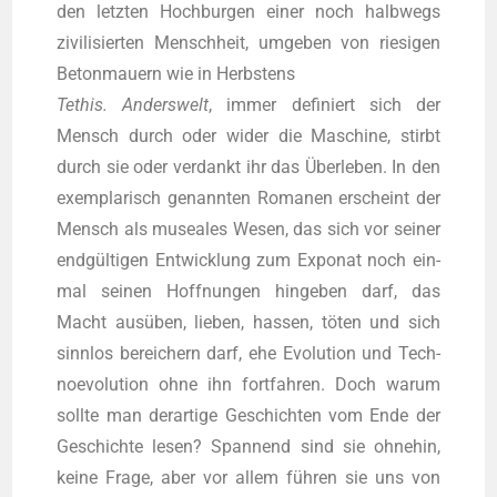
den letz­ten Hoch­bur­gen einer noch halb­wegs
zivi­li­sier­ten Mensch­heit, umge­ben von rie­si­gen
Beton­mau­ern wie in Herbs­tens
Tethis. Anders­welt
, immer defi­niert sich der
Mensch durch oder wider die Maschi­ne, stirbt
durch sie oder ver­dankt ihr das Über­le­ben. In den
exem­pla­risch genann­ten Roma­nen erscheint der
Mensch als musea­les Wesen, das sich vor sei­ner
end­gül­ti­gen Ent­wick­lung zum Expo­nat noch ein­
mal sei­nen Hoff­nun­gen hin­ge­ben darf, das
Macht aus­üben, lie­ben, has­sen, töten und sich
sinn­los berei­chern darf, ehe Evo­lu­ti­on und Tech­
noevo­lu­ti­on ohne ihn fort­fah­ren. Doch war­um
soll­te man der­ar­ti­ge Geschich­ten vom Ende der
Geschich­te lesen? Span­nend sind sie ohne­hin,
kei­ne Fra­ge, aber vor allem füh­ren sie uns von