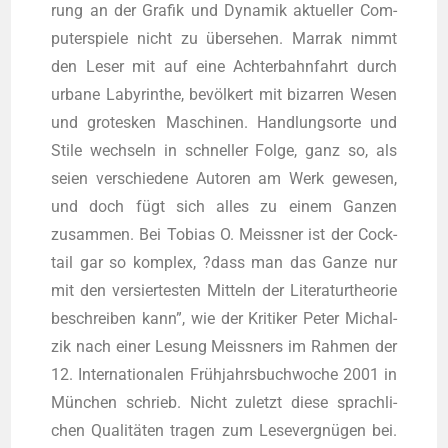
rung an der Gra­fik und Dyna­mik aktu­el­ler Com­
pu­ter­spie­le nicht zu über­se­hen. Mar­rak nimmt
den Leser mit auf eine Ach­ter­bahn­fahrt durch
urba­ne Laby­rin­the, bevöl­kert mit bizar­ren Wesen
und gro­tes­ken Maschi­nen. Hand­lungs­or­te und
Sti­le wech­seln in schnel­ler Fol­ge, ganz so, als
sei­en ver­schie­de­ne Autoren am Werk gewe­sen,
und doch fügt sich alles zu einem Gan­zen
zusam­men. Bei Tobi­as O. Meiss­ner ist der Cock­
tail gar so kom­plex, ?dass man das Gan­ze nur
mit den ver­sier­tes­ten Mit­teln der Lite­ra­tur­theo­rie
beschrei­ben kann”, wie der Kri­ti­ker Peter Mich­al­
zik nach einer Lesung Meiss­ners im Rah­men der
12. Inter­na­tio­na­len Früh­jahrs­buch­wo­che 2001 in
Mün­chen schrieb. Nicht zuletzt die­se sprach­li­
chen Qua­li­tä­ten tra­gen zum Lese­ver­gnü­gen bei.