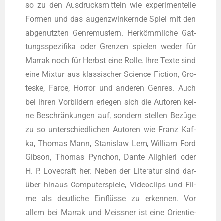
so zu den Aus­drucks­mit­teln wie expe­ri­men­tel­le
For­men und das augen­zwin­kern­de Spiel mit den
abge­nutz­ten Gen­re­mus­tern. Her­kömm­li­che Gat­
tungs­spe­zi­fi­ka oder Gren­zen spie­len weder für
Mar­rak noch für Herbst eine Rol­le. Ihre Tex­te sind
eine Mix­tur aus klas­si­scher Sci­ence Fic­tion, Gro­
tes­ke, Far­ce, Hor­ror und ande­ren Gen­res. Auch
bei ihren Vor­bil­dern erle­gen sich die Autoren kei­
ne Beschrän­kun­gen auf, son­dern stel­len Bezü­ge
zu so unter­schied­li­chen Autoren wie Franz Kaf­
ka, Tho­mas Mann, Sta­nis­law Lem, Wil­liam Ford
Gib­son, Tho­mas Pyn­chon, Dan­te Ali­ghie­ri oder
H. P. Love­craft her. Neben der Lite­ra­tur sind dar­
über hin­aus Com­pu­ter­spie­le, Video­clips und Fil­
me als deut­li­che Ein­flüs­se zu erken­nen. Vor
allem bei Mar­rak und Meiss­ner ist eine Ori­en­tie­