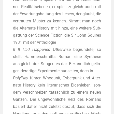
nen Rea­li­täts­ebe­nen, er spielt zugleich auch mit
der Erwar­tungs­hal­tung des Lesers, der glaubt, die
ver­trau­ten Mus­ter zu ken­nen. Nimmt man noch
die Alter­na­te Histo­ry mit hin­zu, eine wei­te­re Sub­
gat­tung der Sci­ence Fic­tion, die Sir John Squi­res
1931 mit der Antho­lo­gie
If It Had Hap­pen­ed Other­wi­se
begrün­de­te, so
stellt Ham­mer­schmitts Roman eine Syn­the­se
aus gleich drei Sub­gen­res dar. Bekannt­lich gelin­
gen der­ar­ti­ge Expe­ri­men­te nur sel­ten, doch in
Poly­Play
füh­ren Whod­u­nit, Cyber­punk und Alter­
na­te Histo­ry kein lite­ra­ri­sches Eigen­le­ben, son­
dern ver­schmel­zen tat­säch­lich zu einem neu­en
Gan­zen. Der unge­wöhn­li­che Reiz des Romans
basiert daher nicht zuletzt dar­auf, dass sich die
Hand­lung aus den gat­tungs­spe­zi­fi­schen Merk­