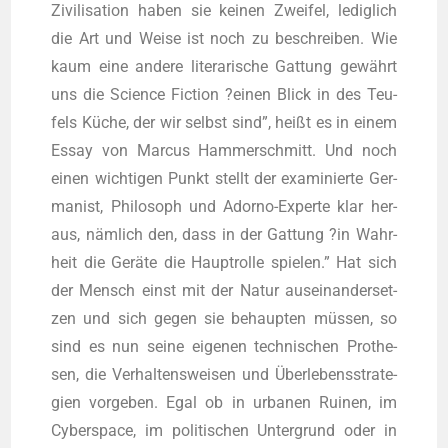
Zivi­li­sa­ti­on haben sie kei­nen Zwei­fel, ledig­lich
die Art und Wei­se ist noch zu beschrei­ben. Wie
kaum eine ande­re lite­ra­ri­sche Gat­tung gewährt
uns die Sci­ence Fic­tion ?einen Blick in des Teu­
fels Küche, der wir selbst sind”, heißt es in einem
Essay von Mar­cus Ham­mer­schmitt. Und noch
einen wich­ti­gen Punkt stellt der exami­nier­te Ger­
ma­nist, Phi­lo­soph und Ador­no-Exper­te klar her­
aus, näm­lich den, dass in der Gat­tung ?in Wahr­
heit die Gerä­te die Haupt­rol­le spie­len.” Hat sich
der Mensch einst mit der Natur aus­ein­an­der­set­
zen und sich gegen sie behaup­ten müs­sen, so
sind es nun sei­ne eige­nen tech­ni­schen Pro­the­
sen, die Ver­hal­tens­wei­sen und Über­le­bens­stra­te­
gien vor­ge­ben. Egal ob in urba­nen Rui­nen, im
Cyber­space, im poli­ti­schen Unter­grund oder in