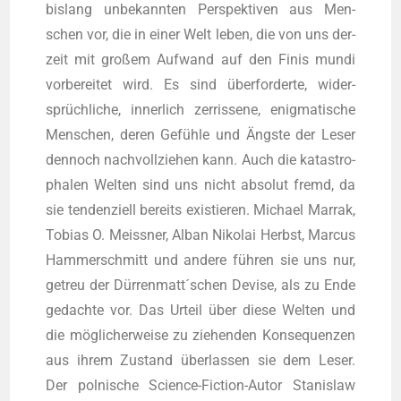
bis­lang unbe­kann­ten Per­spek­ti­ven aus Men­
schen vor, die in einer Welt leben, die von uns der­
zeit mit gro­ßem Auf­wand auf den Finis mun­di
vor­be­rei­tet wird. Es sind über­for­der­te, wider­
sprüch­li­che, inner­lich zer­ris­se­ne, enig­ma­ti­sche
Men­schen, deren Gefüh­le und Ängs­te der Leser
den­noch nach­voll­zie­hen kann. Auch die kata­stro­
pha­len Wel­ten sind uns nicht abso­lut fremd, da
sie ten­den­zi­ell bereits exis­tie­ren. Micha­el Mar­rak,
Tobi­as O. Meiss­ner, Alban Niko­lai Herbst, Mar­cus
Ham­mer­schmitt und ande­re füh­ren sie uns nur,
getreu der Dürrenmatt´schen Devi­se, als zu Ende
gedach­te vor. Das Urteil über die­se Wel­ten und
die mög­li­cher­wei­se zu zie­hen­den Kon­se­quen­zen
aus ihrem Zustand über­las­sen sie dem Leser.
Der pol­ni­sche Sci­ence-Fic­tion-Autor Sta­nis­law