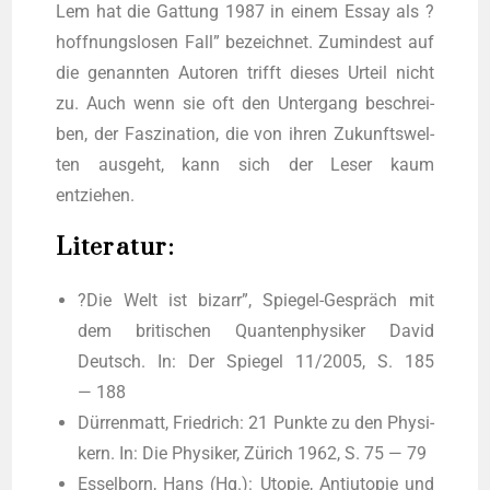
Lem hat die Gat­tung 1987 in einem Essay als ?
hoff­nungs­lo­sen Fall” bezeich­net. Zumin­dest auf
die genann­ten Autoren trifft die­ses Urteil nicht
zu. Auch wenn sie oft den Unter­gang beschrei­
ben, der Fas­zi­na­ti­on, die von ihren Zukunfts­wel­
ten aus­geht, kann sich der Leser kaum
entziehen.
Literatur:
?Die Welt ist bizarr”, Spie­gel-Gespräch mit
dem bri­ti­schen Quan­ten­phy­si­ker David
Deutsch. In: Der Spie­gel 11/2005, S. 185
— 188
Dür­ren­matt, Fried­rich: 21 Punk­te zu den Phy­si­
kern. In: Die Phy­si­ker, Zürich 1962, S. 75 — 79
Essel­born, Hans (Hg.): Uto­pie, Anti­uto­pie und