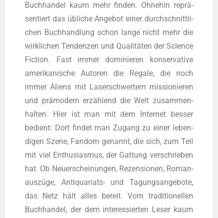
Buch­han­del kaum mehr fin­den. Ohne­hin reprä­
sen­tiert das übli­che Ange­bot einer durch­schnitt­li­
chen Buch­hand­lung schon lan­ge nicht mehr die
wirk­li­chen Ten­den­zen und Qua­li­tä­ten der Sci­ence
Fic­tion. Fast immer domi­nie­ren kon­ser­va­ti­ve
ame­ri­ka­ni­sche Autoren die Rega­le, die noch
immer Ali­ens mit Laser­schwer­tern mis­sio­nie­ren
und prä­mo­dern erzäh­lend die Welt zusam­men­
hal­ten. Hier ist man mit dem Inter­net bes­ser
bedient: Dort fin­det man Zugang zu einer leben­
di­gen Sze­ne, Fan­dom genannt, die sich, zum Teil
mit viel Enthu­si­as­mus, der Gat­tung ver­schrie­ben
hat. Ob Neu­erschei­nun­gen, Rezen­sio­nen, Roman­
aus­zü­ge, Anti­qua­ri­ats- und Tagungs­an­ge­bo­te,
das Netz hält alles bereit. Vom tra­di­tio­nel­len
Buch­han­del, der dem inter­es­sier­ten Leser kaum