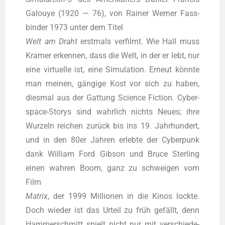
Galouye (1920 — 76), von Rai­ner Wer­ner Fass­
bin­der 1973 unter dem Titel
Welt am Draht
erst­mals ver­filmt. Wie Hall muss
Kra­mer erken­nen, dass die Welt, in der er lebt, nur
eine vir­tu­el­le ist, eine Simu­la­ti­on. Erneut könn­te
man mei­nen, gän­gi­ge Kost vor sich zu haben,
dies­mal aus der Gat­tung Sci­ence Fic­tion. Cyber­
space-Sto­rys sind wahr­lich nichts Neu­es; ihre
Wur­zeln rei­chen zurück bis ins 19. Jahr­hun­dert,
und in den 80er Jah­ren erleb­te der Cyber­punk
dank Wil­liam Ford Gib­son und Bruce Ster­ling
einen wah­ren Boom, ganz zu schwei­gen vom
Film
Matrix
, der 1999 Mil­lio­nen in die Kinos lock­te.
Doch wie­der ist das Urteil zu früh gefällt, denn
Ham­mer­schmitt spielt nicht nur mit ver­schie­de­