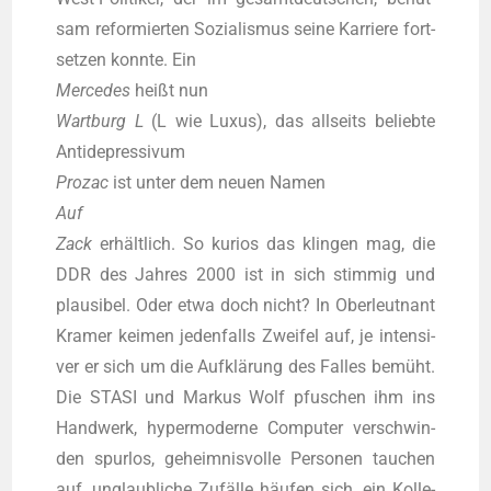
sam refor­mier­ten Sozia­lis­mus sei­ne Kar­rie­re fort­
set­zen konn­te. Ein
Mer­ce­des
heißt nun
Wart­burg L
(L wie Luxus), das all­seits belieb­te
Anti­de­pres­si­vum
Pro­zac
ist unter dem neu­en Namen
Auf
Zack
erhält­lich. So kuri­os das klin­gen mag, die
DDR des Jah­res 2000 ist in sich stim­mig und
plau­si­bel. Oder etwa doch nicht? In Ober­leut­nant
Kra­mer kei­men jeden­falls Zwei­fel auf, je inten­si­
ver er sich um die Auf­klä­rung des Fal­les bemüht.
Die STASI und Mar­kus Wolf pfu­schen ihm ins
Hand­werk, hyper­mo­der­ne Com­pu­ter ver­schwin­
den spur­los, geheim­nis­vol­le Per­so­nen tau­chen
auf, unglaub­li­che Zufäl­le häu­fen sich, ein Kol­le­