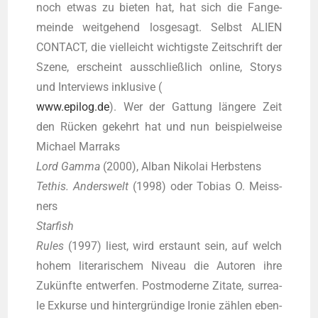
noch etwas zu bie­ten hat, hat sich die Fan­ge­
mein­de weit­ge­hend los­ge­sagt. Selbst ALIEN
CONTACT, die viel­leicht wich­tigs­te Zeit­schrift der
Sze­ne, erscheint aus­schließ­lich online, Sto­rys
und Inter­views inklu­si­ve (
www.epilog.de
). Wer der Gat­tung län­ge­re Zeit
den Rücken gekehrt hat und nun bei­spiel­wei­se
Micha­el Mar­raks
Lord Gam­ma
(2000), Alban Niko­lai Herbs­tens
Tethis. Anders­welt
(1998) oder Tobi­as O. Meiss­
ners
Star­fi­sh
Rules
(1997) liest, wird erstaunt sein, auf welch
hohem lite­ra­ri­schem Niveau die Autoren ihre
Zukünf­te ent­wer­fen. Post­mo­der­ne Zita­te, sur­rea­
le Exkur­se und hin­ter­grün­di­ge Iro­nie zäh­len eben­