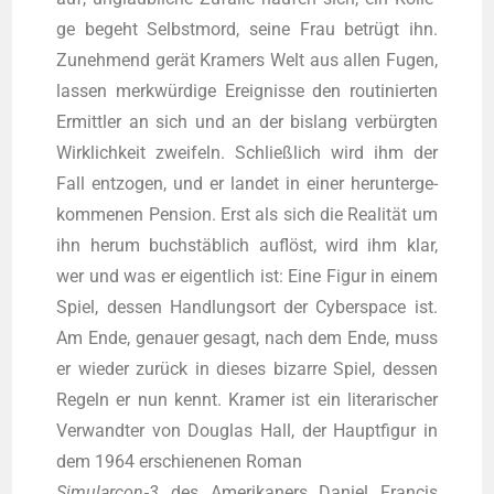
ge begeht Selbst­mord, sei­ne Frau betrügt ihn.
Zuneh­mend gerät Kra­mers Welt aus allen Fugen,
las­sen merk­wür­di­ge Ereig­nis­se den rou­ti­nier­ten
Ermitt­ler an sich und an der bis­lang ver­bürg­ten
Wirk­lich­keit zwei­feln. Schließ­lich wird ihm der
Fall ent­zo­gen, und er lan­det in einer her­un­ter­ge­
kom­me­nen Pen­si­on. Erst als sich die Rea­li­tät um
ihn her­um buch­stäb­lich auf­löst, wird ihm klar,
wer und was er eigent­lich ist: Eine Figur in einem
Spiel, des­sen Hand­lungs­ort der Cyber­space ist.
Am Ende, genau­er gesagt, nach dem Ende, muss
er wie­der zurück in die­ses bizar­re Spiel, des­sen
Regeln er nun kennt. Kra­mer ist ein lite­ra­ri­scher
Ver­wand­ter von Dou­glas Hall, der Haupt­fi­gur in
dem 1964 erschie­ne­nen Roman
Simularcon‑3
des Ame­ri­ka­ners Dani­el Fran­cis