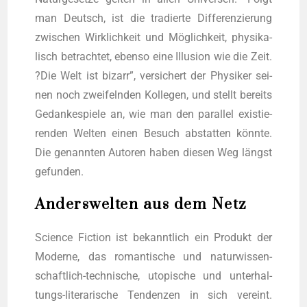
man Deutsch, ist die tra­dier­te Dif­fe­ren­zie­rung
zwi­schen Wirk­lich­keit und Mög­lich­keit, phy­si­ka­
lisch betrach­tet, eben­so eine Illu­si­on wie die Zeit.
?Die Welt ist bizarr”, ver­si­chert der Phy­si­ker sei­
nen noch zwei­feln­den Kol­le­gen, und stellt bereits
Gedan­ke­spie­le an, wie man den par­al­lel exis­tie­
ren­den Wel­ten einen Besuch abstat­ten könn­te.
Die genann­ten Autoren haben die­sen Weg längst
gefunden.
Anderswelten aus dem Netz
Sci­ence Fic­tion ist bekannt­lich ein Pro­dukt der
Moder­ne, das roman­ti­sche und natur­wis­sen­
schaft­lich-tech­ni­sche, uto­pi­sche und unter­hal­
tungs-lite­ra­ri­sche Ten­den­zen in sich ver­eint.