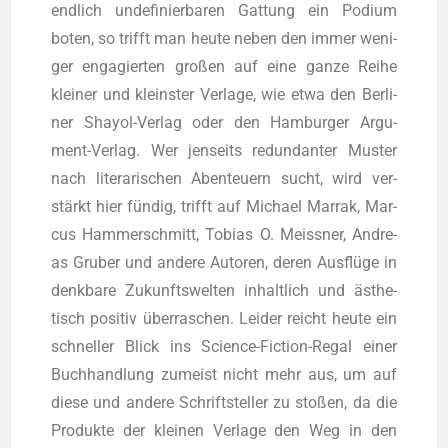
end­lich unde­fi­nier­ba­ren Gat­tung ein Podi­um
boten, so trifft man heu­te neben den immer weni­
ger enga­gier­ten gro­ßen auf eine gan­ze Rei­he
klei­ner und kleins­ter Ver­la­ge, wie etwa den Ber­li­
ner Shayol-Ver­lag oder den Ham­bur­ger Argu­
ment-Ver­lag. Wer jen­seits red­un­dan­ter Mus­ter
nach lite­ra­ri­schen Aben­teu­ern sucht, wird ver­
stärkt hier fün­dig, trifft auf Micha­el Mar­rak, Mar­
cus Ham­mer­schmitt, Tobi­as O. Meiss­ner, Andre­
as Gru­ber und ande­re Autoren, deren Aus­flü­ge in
denk­ba­re Zukunfts­wel­ten inhalt­lich und ästhe­
tisch posi­tiv über­ra­schen. Lei­der reicht heu­te ein
schnel­ler Blick ins Sci­ence-Fic­tion-Regal einer
Buch­hand­lung zumeist nicht mehr aus, um auf
die­se und ande­re Schrift­stel­ler zu sto­ßen, da die
Pro­duk­te der klei­nen Ver­la­ge den Weg in den