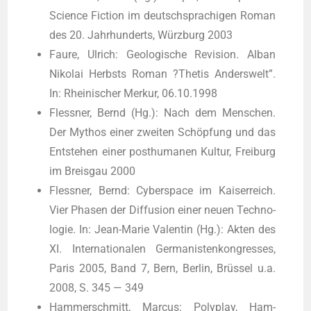
Sci­ence Fic­tion im deutsch­spra­chi­gen Roman
des 20. Jahr­hun­derts, Würz­burg 2003
Fau­re, Ulrich: Geo­lo­gi­sche Revi­si­on. Alban
Niko­lai Herbsts Roman ?The­tis Anders­welt”.
In: Rhei­ni­scher Mer­kur, 06.10.1998
Fless­ner, Bernd (Hg.): Nach dem Men­schen.
Der Mythos einer zwei­ten Schöp­fung und das
Ent­ste­hen einer post­hu­ma­nen Kul­tur, Frei­burg
im Breis­gau 2000
Fless­ner, Bernd: Cyber­space im Kai­ser­reich.
Vier Pha­sen der Dif­fu­si­on einer neu­en Tech­no­
lo­gie. In: Jean-Marie Valen­tin (Hg.): Akten des
XI. Inter­na­tio­na­len Ger­ma­nis­ten­kon­gres­ses,
Paris 2005, Band 7, Bern, Ber­lin, Brüs­sel u.a.
2008, S. 345 — 349
Ham­mer­schmitt, Mar­cus: Poly­play, Ham­