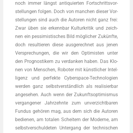
noch immer längst anti­quier­ten Fort­schritts­vor­
stel­lun­gen fol­gen. Doch von man­chen die­ser Vor­
stel­lun­gen sind auch die Autoren nicht ganz frei:
Zwar üben sie erkenn­bar Kul­tur­kri­tik und zeich­
nen ein pes­si­mis­ti­sches Bild mög­li­cher Zukünf­te,
doch resul­tie­ren die­se aus­ge­rech­net aus jenen
Ver­spre­chun­gen, die wir den Opti­mis­ten unter
den Pro­gnos­ti­kern zu ver­dan­ken haben. Das Klo­
nen von Men­schen, Robo­ter mit künst­li­cher Intel­
li­genz und per­fek­te Cyber­space-Tech­no­lo­gien
wer­den ganz selbst­ver­ständ­lich als rea­li­sier­bar
ange­se­hen. Auch wenn der Zukunfts­op­ti­mis­mus
ver­gan­ge­ner Jahr­zehn­te zum unver­zicht­ba­ren
Fun­dus gehö­ren mag, aus dem sich die Autoren
bedie­nen, am tota­len Schei­tern der Moder­ne, am
selbst­ver­schul­de­ten Unter­gang der tech­ni­schen