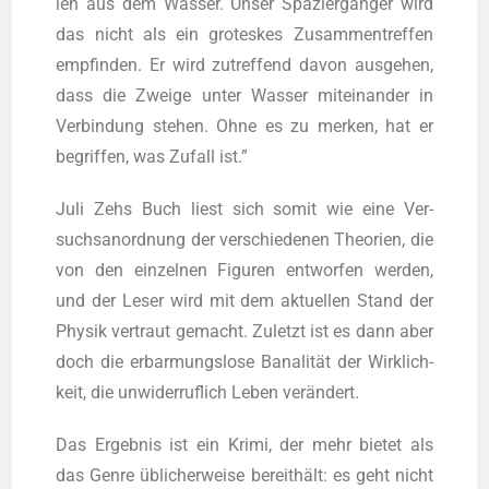
len aus dem Was­ser. Unser Spa­zier­gän­ger wird
das nicht als ein gro­tes­kes Zusam­men­tref­fen
emp­fin­den. Er wird zutref­fend davon aus­ge­hen,
dass die Zwei­ge unter Was­ser mit­ein­an­der in
Ver­bin­dung ste­hen. Ohne es zu mer­ken, hat er
begrif­fen, was Zufall ist.”
Juli Zehs Buch liest sich somit wie eine Ver­
suchs­an­ord­nung der ver­schie­de­nen Theo­rien, die
von den ein­zel­nen Figu­ren ent­wor­fen wer­den,
und der Leser wird mit dem aktu­el­len Stand der
Phy­sik ver­traut gemacht. Zuletzt ist es dann aber
doch die erbar­mungs­lo­se Bana­li­tät der Wirk­lich­
keit, die unwi­der­ruf­lich Leben verändert.
Das Ergeb­nis ist ein Kri­mi, der mehr bie­tet als
das Gen­re übli­cher­wei­se bereit­hält: es geht nicht