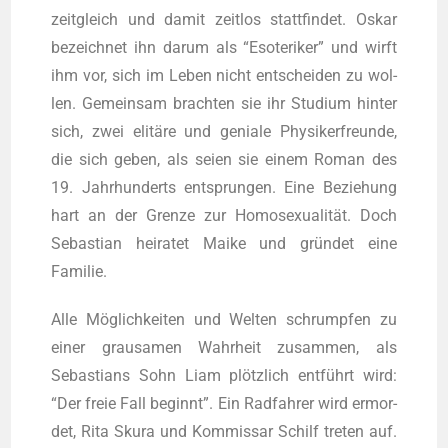
zeit­gleich und damit zeit­los statt­fin­det. Oskar
bezeich­net ihn dar­um als “Eso­te­ri­ker” und wirft
ihm vor, sich im Leben nicht ent­schei­den zu wol­
len. Gemein­sam brach­ten sie ihr Stu­di­um hin­ter
sich, zwei eli­tä­re und genia­le Phy­si­ker­freun­de,
die sich geben, als sei­en sie einem Roman des
19. Jahr­hun­derts ent­sprun­gen. Eine Bezie­hung
hart an der Gren­ze zur Homo­se­xua­li­tät. Doch
Sebas­ti­an hei­ra­tet Mai­ke und grün­det eine
Familie.
Alle Mög­lich­kei­ten und Wel­ten schrump­fen zu
einer grau­sa­men Wahr­heit zusam­men, als
Sebas­ti­ans Sohn Liam plötz­lich ent­führt wird:
“Der freie Fall beginnt”. Ein Rad­fah­rer wird ermor­
det, Rita Sku­ra und Kom­mis­sar Schilf tre­ten auf.