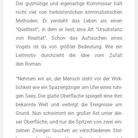
Der gut­mü­ti­ge und eigen­ar­ti­ge Kom­mis­sar hält
nicht viel von her­kömm­li­chen kri­mi­na­lis­ti­schen
Metho­den. Er ver­steht das Leben als einen
“Quell­text”, in dem er liest, eine Art “Ursub­stanz
von Rea­li­tät”. Schon das Auf­tau­chen eines
Vogels ist da von größ­ter Bedeu­tung. Wie ein
Leit­mo­tiv durch­zieht die Idee vom Zufall
den Roman:
“Neh­men wir an, der Mensch steht vor der Wirk­
lich­keit wie ein Spa­zier­gän­ger am Ufer eines ruhi­
gen Sees. Die glat­te Ober­flä­che spie­gelt eine ihm
bekann­te Welt und ver­birgt die Ereig­nis­se am
Grund. Nun schwimmt ein gro­ßer Ast unter die­
ser Ober­flä­che, und nur die Spit­zen von zwei ein­
zel­nen Zwei­gen tau­chen an ver­schie­de­nen Stel­