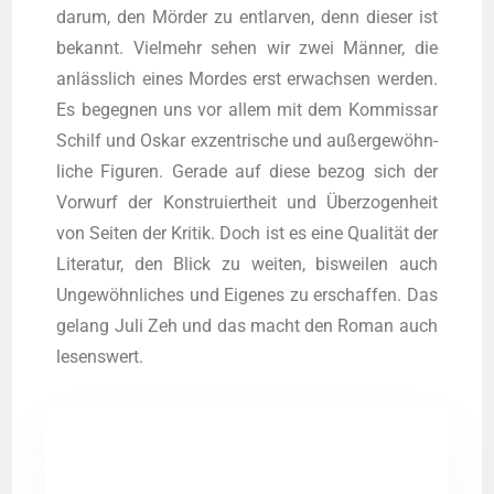
dar­um, den Mör­der zu ent­lar­ven, denn die­ser ist
bekannt. Viel­mehr sehen wir zwei Män­ner, die
anläss­lich eines Mor­des erst erwach­sen wer­den.
Es begeg­nen uns vor allem mit dem Kom­mis­sar
Schilf und Oskar exzen­tri­sche und außer­ge­wöhn­
li­che Figu­ren. Gera­de auf die­se bezog sich der
Vor­wurf der Kon­stru­iert­heit und Über­zo­gen­heit
von Sei­ten der Kri­tik. Doch ist es eine Qua­li­tät der
Lite­ra­tur, den Blick zu wei­ten, bis­wei­len auch
Unge­wöhn­li­ches und Eige­nes zu erschaf­fen. Das
gelang Juli Zeh und das macht den Roman auch
lesenswert.