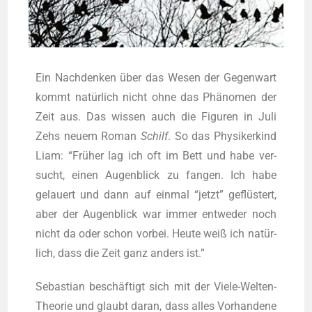
Ein Nach­den­ken über das Wesen der Gegen­wart
kommt natür­lich nicht ohne das Phä­no­men der
Zeit aus. Das wis­sen auch die Figu­ren in Juli
Zehs neu­em Roman
Schilf
. So das Phy­si­ker­kind
Liam: “Frü­her lag ich oft im Bett und habe ver­
sucht, einen Augen­blick zu fan­gen. Ich habe
gelau­ert und dann auf ein­mal “jetzt” geflüs­tert,
aber der Augen­blick war immer ent­we­der noch
nicht da oder schon vor­bei. Heu­te weiß ich natür­
lich, dass die Zeit ganz anders ist.”
Sebas­ti­an beschäf­tigt sich mit der Vie­le-Wel­ten-
Theo­rie und glaubt dar­an, dass alles Vor­han­de­ne