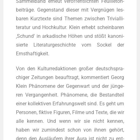
Sam­mel­band erneut ver­öf­fent­lich­ten Feuil­le­ton­
bei­trä­ge. Gegen­stand die­ser mit Ver­gnü­gen les­
ba­ren Kurz­tex­te sind The­men zwi­schen Tri­vi­al­li­
te­ra­tur und Hoch­kul­tur. Klein erhebt schein­ba­ren
‚Schund‘ in arka­di­sche Höhen und stößt kano­ni­
sier­te Lite­ra­tur­ge­schich­te vom Sockel der
Ernsthaftigkeit.
Von den Kul­tur­re­dak­tio­nen gro­ßer deutsch­spra­
chi­ger Zei­tun­gen beauf­tragt, kom­men­tiert Georg
Klein Phä­no­me­ne der Gegen­wart und der jün­ge­
ren Ver­gan­gen­heit. Phä­no­me­ne, die Bestand­teil
einer kol­lek­ti­ven Erfah­rungs­welt sind. Es geht um
Per­so­nen, fik­ti­ve Figu­ren, Fil­me und Tex­te, die wir
alle ken­nen. Und wenn wir sie nicht ken­nen,
haben wir zumin­dest schon von ihnen gehört,
denn den Aus­läu­fern ihrer Aura ist nicht zu ent­