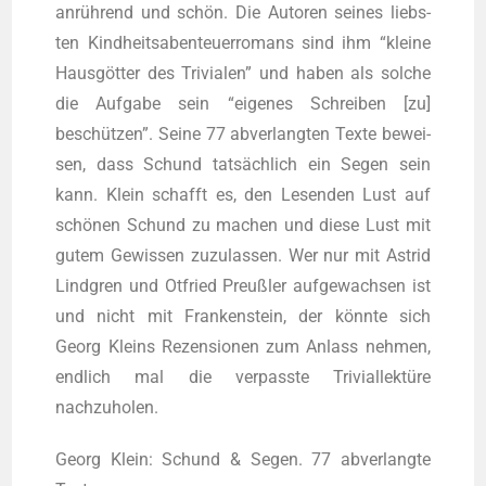
anrüh­rend und schön. Die Autoren sei­nes liebs­
ten Kind­heits­aben­teu­er­ro­mans sind ihm “klei­ne
Haus­göt­ter des Tri­via­len” und haben als sol­che
die Auf­ga­be sein “eige­nes Schrei­ben [zu]
beschüt­zen”. Sei­ne 77 abver­lang­ten Tex­te bewei­
sen, dass Schund tat­säch­lich ein Segen sein
kann. Klein schafft es, den Lesen­den Lust auf
schö­nen Schund zu machen und die­se Lust mit
gutem Gewis­sen zuzu­las­sen. Wer nur mit Astrid
Lind­gren und Otfried Preuß­ler auf­ge­wach­sen ist
und nicht mit Fran­ken­stein, der könn­te sich
Georg Kleins Rezen­sio­nen zum Anlass neh­men,
end­lich mal die ver­pass­te Tri­vi­al­lek­tü­re
nachzuholen.
Georg Klein: Schund & Segen. 77 abver­lang­te