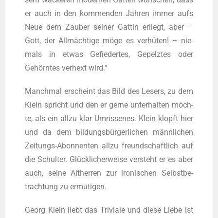
er auch in den kom­men­den Jah­ren immer aufs
Neue dem Zau­ber sei­ner Gat­tin erliegt, aber –
Gott, der All­mäch­ti­ge möge es ver­hü­ten! – nie­
mals in etwas Gefie­der­tes, Gepelz­tes oder
Gehörn­tes ver­hext wird.”
Manch­mal erscheint das Bild des Lesers, zu dem
Klein spricht und den er ger­ne unter­hal­ten möch­
te, als ein all­zu klar Umris­se­nes. Klein klopft hier
und da dem bil­dungs­bür­ger­li­chen männ­li­chen
Zei­tungs-Abon­nen­ten all­zu freund­schaft­lich auf
die Schul­ter. Glück­li­cher­wei­se ver­steht er es aber
auch, sei­ne Alt­her­ren zur iro­ni­schen Selbst­be­
trach­tung zu ermutigen.
Georg Klein liebt das Tri­via­le und die­se Lie­be ist