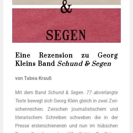
Eine Rezension zu Georg
Kleins Band
Schund & Segen
von Tabea Krauß
Mit dem Band
Schund & Segen. 77 abver­lang­te
Tex­te
bewegt sich Georg Klein gleich in zwei Zwi­
schen­rei­chen. Zwi­schen jour­na­lis­ti­schem und
lite­ra­ri­schem Schrei­ben schwe­ben die in der
Pres­se erst­erschie­ne­nen und nun im hüb­schen