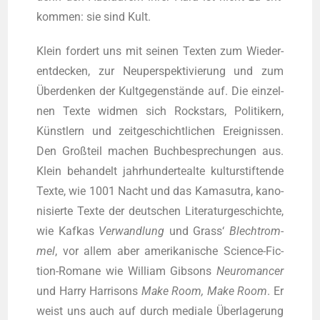
kom­men: sie sind Kult.
Klein for­dert uns mit sei­nen Tex­ten zum Wie­der­
ent­de­cken, zur Neu­per­spek­ti­vie­rung und zum
Über­den­ken der Kult­ge­gen­stän­de auf. Die ein­zel­
nen Tex­te wid­men sich Rock­stars, Poli­ti­kern,
Künst­lern und zeit­ge­schicht­li­chen Ereig­nis­sen.
Den Groß­teil machen Buch­be­spre­chun­gen aus.
Klein behan­delt jahr­hun­der­te­al­te kul­tur­stif­ten­de
Tex­te, wie 1001 Nacht und das Kama­su­tra, kano­
ni­sier­te Tex­te der deut­schen Lite­ra­tur­ge­schich­te,
wie Kaf­kas
Ver­wand­lung
und Grass‘
Blech­trom­
mel
, vor allem aber ame­ri­ka­ni­sche Sci­ence-Fic­
tion-Roma­ne wie Wil­liam Gib­sons
Neu­ro­man­cer
und Har­ry Har­ri­sons
Make Room, Make Room
. Er
weist uns auch auf durch media­le Über­la­ge­rung