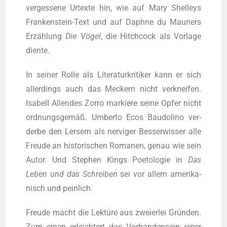
ver­ges­se­ne Urtex­te hin, wie auf Mary Shel­leys
Fran­ken­stein-Text und auf Daph­ne du Mau­riers
Erzäh­lung
Die Vögel
, die Hitch­cock als Vor­la­ge
diente.
In sei­ner Rol­le als Lite­ra­tur­kri­ti­ker kann er sich
aller­dings auch das Meckern nicht ver­knei­fen.
Isa­bell Allen­des Zor­ro mar­kie­re sei­ne Opfer nicht
ord­nungs­ge­mäß. Umber­to Ecos Bau­do­li­no ver­
der­be den Ler­sern als ner­vi­ger Bes­ser­wis­ser alle
Freu­de an his­to­ri­schen Roma­nen, genau wie sein
Autor. Und Ste­phen Kings Poe­to­lo­gie in
Das
Leben und das Schrei­ben
sei vor allem ame­ri­ka­
nisch und peinlich.
Freu­de macht die Lek­tü­re aus zwei­er­lei Grün­den.
Zum einen erleich­tert das Vor­han­den­sein einer