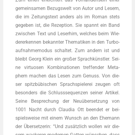
gemein­sa­men Bezugs­welt von Autor und Lesern,
die im Zei­tungs­text anders als im Roman stets
gege­ben ist, die Rezep­ti­on. Sie spannt ein Band
zwi­schen Text und Leser­hirn, wel­ches beim Wie­
der­erken­nen bekann­ter The­ma­ti­ken in den Tur­bo­
auf­nah­me­mo­dus schal­tet. Zum andern ist und
bleibt Georg Klein ein gro­ßer Sprach­künst­ler. Sei­
ne vir­tuo­sen Kom­bi­na­tio­nen tref­fen­der Meta­
phern machen das Lesen zum Genuss. Von die­
ser spitz­bü­bi­schen Sprach­spie­le­rei zeu­gen oft
beson­ders die Schluss­se­quen­zen sei­ner Arti­kel.
Sei­ne Bespre­chung der Neu­über­set­zung von
1001 Nacht durch Clau­dia Ott been­det er bei­
spiels­wei­se mit einem Wunsch an den Ehe­mann
der Über­set­ze­rin: “Und zusätz­lich wol­len wir die­
sem wacke­ren moder­nen Gat­ten wün­schen, dass