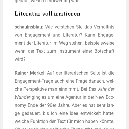
gebaut, wenn es not­wen­dig war.
Literatur soll irritieren
schau­ins­blau:
Wie ver­ste­hen Sie das Ver­hält­nis
von Enga­ge­ment und Lite­ra­tur? Kann Enga­ge­
ment der Lite­ra­tur im Weg ste­hen, bei­spiels­wei­se
wenn der Text zum Instru­ment einer Bot­schaft
wird?
Rai­ner Mer­kel:
Auf der lite­ra­ri­schen Sei­te ist die
Enga­ge­ment-Fra­ge auch eine Fra­ge danach, wel­
che Per­spek­ti­ve man ein­nimmt. Bei
Das Jahr der
Wun­der
ging es um eine Agen­tur in der New Eco­
no­my Ende der 90er Jah­re. Aber es hat sehr lan­
ge gedau­ert, bis ich eine Idee ent­wi­ckelt hat­te,
wel­che Funk­ti­on der Text für mich haben könn­te.