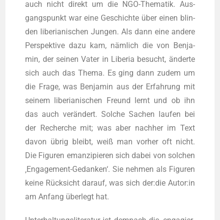
auch nicht direkt um die NGO-The­ma­tik. Aus­
gangs­punkt war eine Geschich­te über einen blin­
den libe­ria­ni­schen Jun­gen. Als dann eine ande­re
Per­spek­ti­ve dazu kam, näm­lich die von Ben­ja­
min, der sei­nen Vater in Libe­ria besucht, änder­te
sich auch das The­ma. Es ging dann zudem um
die Fra­ge, was Ben­ja­min aus der Erfah­rung mit
sei­nem libe­ria­ni­schen Freund lernt und ob ihn
das auch ver­än­dert. Sol­che Sachen lau­fen bei
der Recher­che mit; was aber nach­her im Text
davon übrig bleibt, weiß man vor­her oft nicht.
Die Figu­ren eman­zi­pie­ren sich dabei von sol­chen
‚Enga­ge­ment-Gedan­ken‘. Sie neh­men als Figu­ren
kei­ne Rück­sicht dar­auf, was sich der:die Autor:in
am Anfang über­legt hat.