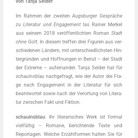
von Tan­ja Selder
Im Rah­men der zwei­ten
Augs­bur­ger Gesprä­che
zu Lite­ra­tur und Enga­ge­ment
las Rai­ner Mer­kel
aus sei­nem 2018 ver­öf­fent­lich­ten Roman
Stadt
ohne Gott
. In die­sem tref­fen drei Figu­ren aus ver­
schie­de­nen Län­dern, mit unter­schied­lichs­ten Hin­
ter­grün­den und Hoff­nun­gen in Bei­rut – der Stadt
der Extre­me – auf­ein­an­der. Tan­ja Sel­der hat für
schau­ins­blau
nach­ge­fragt, wie der Autor die Fra­
ge nach Enga­ge­ment in der Lite­ra­tur für sich
beant­wor­tet sowie nach der Ver­or­tung von Lite­ra­
tur zwi­schen Fakt und Fiktion.
schau­ins­blau
: Ihr lite­ra­ri­sches Werk ist for­mal
viel­fäl­tig – Roma­ne, berich­ten­de Tex­te und
Repor­ta­gen. Wel­che Erzählformen hal­ten Sie für