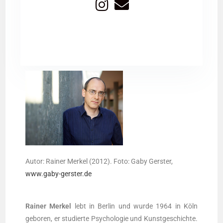
Autor: Rai­ner Mer­kel (2012). Foto: Gaby Gers­ter,
www.gaby-gerster.de
Rai­ner Mer­kel
lebt in Ber­lin und wur­de 1964 in Köln
gebo­ren, er stu­dier­te Psy­cho­lo­gie und Kunst­ge­schich­te.