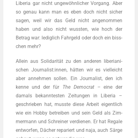
Libe­ria gar nicht unge­wöhn­li­cher Vor­gang. Aber
so genau kann man es eben doch nicht sicher
sagen, weil wir das Geld nicht ange­nom­men
haben und also nicht wuss­ten, wie hoch der
Betrag war: ledig­lich Fahr­geld oder doch ein biss­
chen mehr?
Allein aus Soli­da­ri­tät zu den ande­ren libe­ria­ni­
schen Journalist:innen, hät­ten wir es viel­leicht
aber anneh­men sol­len. Ein Jour­na­list, den ich
ken­ne und der für
The Demo­crat –
eine der
damals bekann­tes­ten Zei­tun­gen in Libe­ria –
geschrie­ben hat, muss­te die­se Arbeit eigent­lich
wie ein Hob­by betrei­ben und sein Geld als Zim­
mer­mann und Schrei­ner ver­die­nen. Er hat Rega­le
ent­wor­fen, Dächer repa­riert und naja, auch Sär­ge