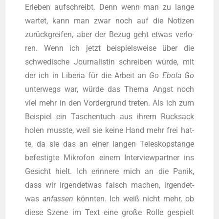
Erle­ben auf­schreibt. Denn wenn man zu lan­ge
war­tet, kann man zwar noch auf die Noti­zen
zurück­grei­fen, aber der Bezug geht etwas ver­lo­
ren. Wenn ich jetzt bei­spiels­wei­se über die
schwe­di­sche Jour­na­lis­tin schrei­ben wür­de, mit
der ich in Libe­ria für die Arbeit an
Go Ebo­la Go
unter­wegs war, wür­de das The­ma Angst noch
viel mehr in den Vor­der­grund tre­ten. Als ich zum
Bei­spiel ein Taschen­tuch aus ihrem Ruck­sack
holen muss­te, weil sie kei­ne Hand mehr frei hat­
te, da sie das an einer lan­gen Tele­skop­stan­ge
befes­tig­te Mikro­fon einem Inter­view­part­ner ins
Gesicht hielt. Ich erin­ne­re mich an die Panik,
dass wir irgend­et­was falsch machen, irgend­et­
was
anfas­sen
könn­ten. Ich weiß nicht mehr, ob
die­se Sze­ne im Text eine gro­ße Rol­le gespielt