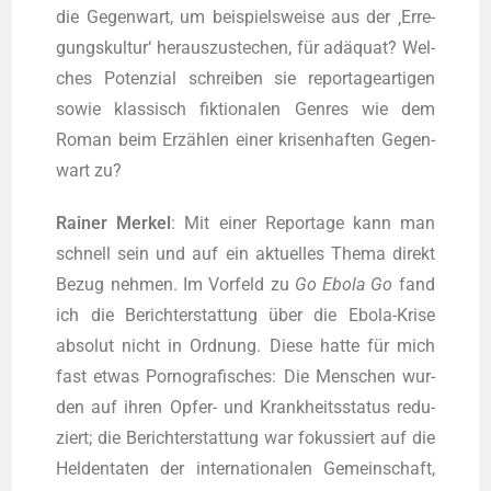
die Gegen­wart, um bei­spiels­wei­se aus der ‚Erre­
gungs­kul­tur‘ her­aus­zu­ste­chen, für adäquat? Wel­
ches Poten­zi­al schrei­ben sie repor­ta­ge­ar­ti­gen
sowie klas­sisch fik­tio­na­len Gen­res wie dem
Roman beim Erzäh­len einer kri­sen­haf­ten Gegen­
wart zu?
Rai­ner Mer­kel
: Mit einer Repor­ta­ge kann man
schnell sein und auf ein aktu­el­les The­ma direkt
Bezug neh­men. Im Vor­feld zu
Go Ebo­la Go
fand
ich die Bericht­erstat­tung über die Ebo­la-Kri­se
abso­lut nicht in Ord­nung. Die­se hat­te für mich
fast etwas Por­no­gra­fi­sches: Die Men­schen wur­
den auf ihren Opfer- und Krank­heits­sta­tus redu­
ziert; die Bericht­erstat­tung war fokus­siert auf die
Hel­den­ta­ten der inter­na­tio­na­len Gemein­schaft,