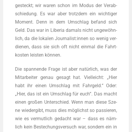
ge­steckt; wir waren schon im Modus der Ver­ab­
schie­dung. Es war aber trotz­dem ein wich­ti­ger
Moment. Denn in dem Umschlag befand sich
Geld. Das war in Libe­ria damals nicht unge­wöhn­
lich, da die loka­len Journalist:innen so wenig ver­
die­nen, dass sie sich oft nicht ein­mal die Fahrt­
kos­ten leis­ten können.
Die span­nen­de Fra­ge ist aber natür­lich, was der
Mit­ar­bei­ter genau gesagt hat. Viel­leicht: „Hier
habt ihr einen Umschlag mit Fahr­geld.“ Oder:
„Hier, das ist ein Umschlag für euch“. Das macht
einen gro­ßen Unter­schied. Wenn man die­se Sze­
ne wie­der­gibt, muss dies mög­lichst so pas­sie­ren,
wie es ver­mut­lich gedacht war – dass es näm­
lich kein Bestechungs­ver­such war, son­dern ein in