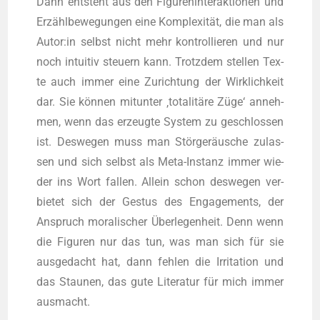
Dann ent­steht aus den Figu­ren­in­ter­ak­tio­nen und
Erzählbewegungen eine Kom­ple­xi­tät, die man als
Autor:in selbst nicht mehr kon­trol­lie­ren und nur
noch intui­tiv steu­ern kann. Trotz­dem stel­len Tex­
te auch immer eine Zurich­tung der Wirk­lich­keit
dar. Sie kön­nen mit­un­ter ‚tota­li­tä­re Züge‘ anneh­
men, wenn das erzeug­te Sys­tem zu geschlos­sen
ist. Des­we­gen muss man Stör­ge­räu­sche zulas­
sen und sich selbst als Meta-Instanz immer wie­
der ins Wort fal­len. Allein schon des­we­gen ver­
bie­tet sich der Ges­tus des Enga­ge­ments, der
Anspruch mora­li­scher Über­le­gen­heit. Denn wenn
die Figu­ren nur das tun, was man sich für sie
aus­ge­dacht hat, dann feh­len die Irri­ta­ti­on und
das Stau­nen, das gute Lite­ra­tur für mich immer
ausmacht.