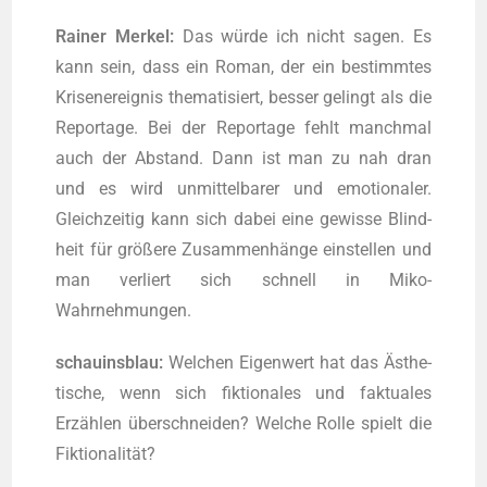
Rai­ner Mer­kel:
Das wür­de ich nicht sagen. Es
kann sein, dass ein Roman, der ein bestimm­tes
Kri­sen­er­eig­nis the­ma­ti­siert, bes­ser gelingt als die
Repor­ta­ge. Bei der Repor­ta­ge fehlt manch­mal
auch der Abstand. Dann ist man zu nah dran
und es wird unmit­tel­ba­rer und emo­tio­na­ler.
Gleich­zei­tig kann sich dabei eine gewis­se Blind­
heit für grö­ße­re Zusam­men­hän­ge ein­stel­len und
man ver­liert sich schnell in Miko-
Wahrnehmungen.
schau­ins­blau:
Wel­chen Eigen­wert hat das Ästhe­
ti­sche, wenn sich fik­tio­na­les und fak­tua­les
Erzäh­len über­schnei­den? Wel­che Rol­le spielt die
Fiktionalität?