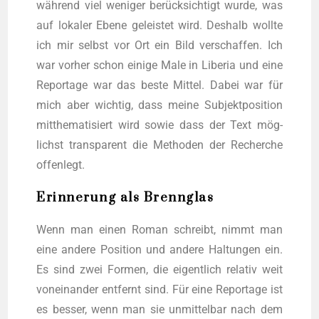
wäh­rend viel weni­ger berück­sich­tigt wur­de, was
auf loka­ler Ebe­ne geleis­tet wird. Des­halb woll­te
ich mir selbst vor Ort ein Bild ver­schaf­fen. Ich
war vor­her schon eini­ge Male in Libe­ria und eine
Repor­ta­ge war das bes­te Mit­tel. Dabei war für
mich aber wich­tig, dass mei­ne Sub­jekt­po­si­ti­on
mit­the­ma­ti­siert wird sowie dass der Text mög­
lichst trans­pa­rent die Metho­den der Recher­che
offenlegt.
Erinnerung als Brennglas
Wenn man einen Roman schreibt, nimmt man
eine ande­re Posi­ti­on und ande­re Hal­tun­gen ein.
Es sind zwei For­men, die eigent­lich rela­tiv weit
von­ein­an­der ent­fernt sind. Für eine Repor­ta­ge ist
es bes­ser, wenn man sie unmit­tel­bar nach dem