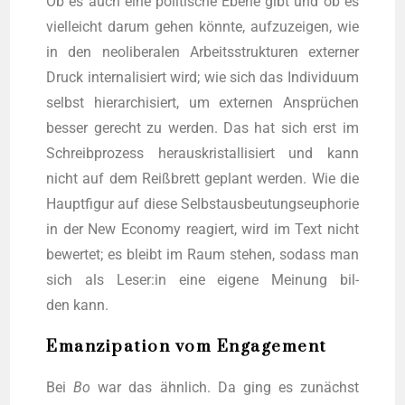
Ob es auch eine poli­ti­sche Ebe­ne gibt und ob es
viel­leicht dar­um gehen könn­te, auf­zu­zei­gen, wie
in den neo­li­be­ra­len Arbeits­struk­tu­ren exter­ner
Druck inter­na­li­siert wird; wie sich das Indi­vi­du­um
selbst hier­ar­chi­siert, um exter­nen Ansprü­chen
bes­ser gerecht zu wer­den. Das hat sich erst im
Schreib­pro­zess her­aus­kris­tal­li­siert und kann
nicht auf dem Reiß­brett geplant wer­den. Wie die
Haupt­fi­gur auf die­se Selbst­aus­beu­tungs­eu­pho­rie
in der New Eco­no­my reagiert, wird im Text nicht
bewer­tet; es bleibt im Raum ste­hen, sodass man
sich als Leser:in eine eige­ne Mei­nung bil­
den kann.
Emanzipation vom Engagement
Bei
Bo
war das ähn­lich. Da ging es zunächst