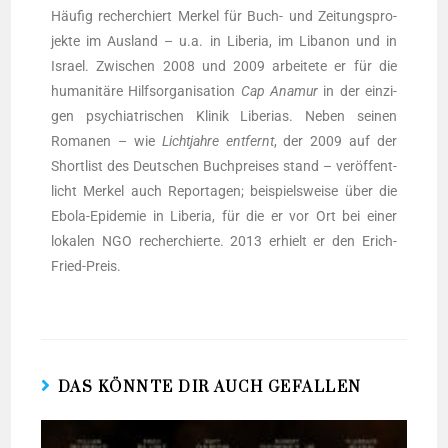
Häu­fig recher­chiert Mer­kel für Buch- und Zei­tungs­pro­
jek­te im Aus­land – u.a. in Libe­ria, im Liba­non und in
Isra­el. Zwi­schen 2008 und 2009 arbei­te­te er für die
huma­ni­tä­re Hilfs­or­ga­ni­sa­ti­on
Cap Ana­mur
in der ein­zi­
gen psych­ia­tri­schen Kli­nik Libe­ri­as. Neben sei­nen
Roma­nen – wie
Licht­jah­re ent­fernt
, der 2009 auf der
Short­list des Deut­schen Buch­prei­ses stand – ver­öf­fent­
licht Mer­kel auch Repor­ta­gen; bei­spiels­wei­se über die
Ebo­la-Epi­de­mie in Libe­ria, für die er vor Ort bei einer
loka­len NGO recher­chier­te. 2013 erhielt er den Erich-
Fried-Preis.
DAS KÖNNTE DIR AUCH GEFALLEN