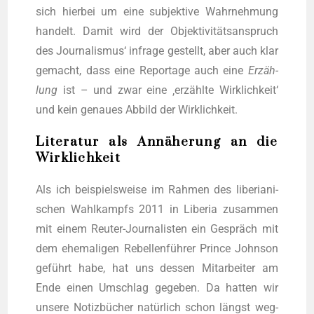
sich hier­bei um eine sub­jek­ti­ve Wahr­neh­mung
han­delt. Damit wird der Objek­ti­vi­täts­an­spruch
des Jour­na­lis­mus‘ infra­ge gestellt, aber auch klar
gemacht, dass eine Repor­ta­ge auch eine
Erzäh­
lung
ist – und zwar eine ‚erzähl­te Wirk­lich­keit‘
und kein genau­es Abbild der Wirklichkeit.
Literatur als Annäherung an die
Wirklichkeit
Als ich bei­spiels­wei­se im Rah­men des libe­ria­ni­
schen Wahl­kampfs 2011 in Libe­ria zusam­men
mit einem Reu­ter-Jour­na­lis­ten ein Gespräch mit
dem ehe­ma­li­gen Rebel­len­füh­rer Prin­ce John­son
geführt habe, hat uns des­sen Mit­ar­bei­ter am
Ende einen Umschlag gege­ben. Da hat­ten wir
unse­re Notiz­bü­cher natür­lich schon längst weg­