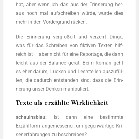
hat, aber wenn ich das aus der Erin­ne­rung her­
aus noch mal auf­schrei­ben wür­de, wür­de dies
mehr in den Vor­der­grund rücken.
Die Erin­ne­rung ver­grö­ßert und ver­zerrt Din­ge,
was für das Schrei­ben von fik­ti­ven Tex­ten hilf­
reich ist – aber nicht für eine Repor­ta­ge, die dann
leicht aus der Balan­ce gerät. Beim Roman geht
es eher dar­um, Lücken und Leer­stel­len aus­zu­fül­
len, die dadurch ent­stan­den sind, dass die Erin­
ne­rung unser Den­ken manipuliert.
Texte als erzählte Wirklichkeit
schau­ins­blau:
Ist dann eine bestimm­te
Erzählform ange­mes­se­ner, um gegen­wär­ti­ge Kri­
sen­er­fah­run­gen zu beschreiben?