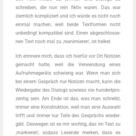
schrei­ben, die nun rein fik­tiv waren. Das war
ziem­lich kom­pli­ziert und ich wür­de es nicht noch
ein­mal machen, weil bei­de Text­for­men nicht
unbe­dingt kom­pa­ti­bel sind. Einen abge­schlos­se­
nen Text noch mal zu ‚reani­mie­ren‘, ist heikel.
Ich erin­ne­re mich, dass ich hier­für vor Ort Noti­zen
gemacht hat­te, weil die Ver­wen­dung eines
Aufnahmegeräts schwie­rig war. Wenn man sich
bei einem Gespräch nur Noti­zen macht, kann die
Wie­der­ga­be des Dia­logs sowie­so nie hun­dert­pro­
zen­tig sein. Am Ende ist das, was man schreibt,
immer eine Kon­struk­ti­on, weil man eine Aus­wahl
trifft und immer nur Tei­le des Gesprächs wie­der­
gibt. Des­we­gen ist es mir wich­tig, das im Text zu
‚mar­kie­ren‘, sodass Lesen­de mer­ken, dass es