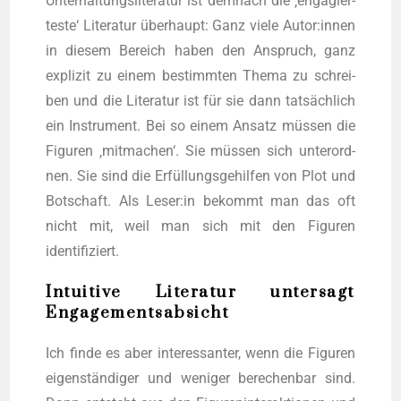
Unter­hal­tungs­li­te­ra­tur ist dem­nach die ‚enga­gier­
tes­te‘ Lite­ra­tur über­haupt: Ganz vie­le Autor:innen
in die­sem Bereich haben den Anspruch, ganz
expli­zit zu einem bestimm­ten The­ma zu schrei­
ben und die Lite­ra­tur ist für sie dann tat­säch­lich
ein Instru­ment. Bei so einem Ansatz müs­sen die
Figu­ren ‚mit­ma­chen‘. Sie müs­sen sich unter­ord­
nen. Sie sind die Erfül­lungs­ge­hil­fen von Plot und
Bot­schaft. Als Leser:in bekommt man das oft
nicht mit, weil man sich mit den Figu­ren
identifiziert.
Intuitive Literatur untersagt
Engagementsabsicht
Ich fin­de es aber inter­es­san­ter, wenn die Figu­ren
eigen­stän­di­ger und weni­ger bere­chen­bar sind.