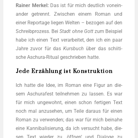
Rai­ner Mer­kel:
Das ist für mich deut­lich von­ein­
an­der getrennt. Zwi­schen einem Roman und
einer Repor­ta­ge lie­gen Wel­ten – bezo­gen auf den
Schreib­pro­zess. Bei
Stadt ohne Gott
zum Bei­spiel
habe ich einen Text ver­ar­bei­tet, den ich ein paar
Jah­re zuvor für das
Kurs­buch
über das schii­ti­
sche Aschura-Ritu­al geschrie­ben hatte.
Jede Erzählung ist Konstruktion
Ich hat­te die Idee, im Roman eine Figur an die­
sem Aschura­fest teil­neh­men zu las­sen. Es war
für mich unge­wohnt, einen schon fer­ti­gen Text
noch mal anzu­se­hen, um Tei­le dar­aus für einen
Roman zu ver­wen­den; das war für mich bei­na­he
eine Kan­ni­ba­li­sie­rung, da ich ver­sucht habe, die­
sen Text wie­der zu ‚öff­nen‘ und Dia­lo­ge zu