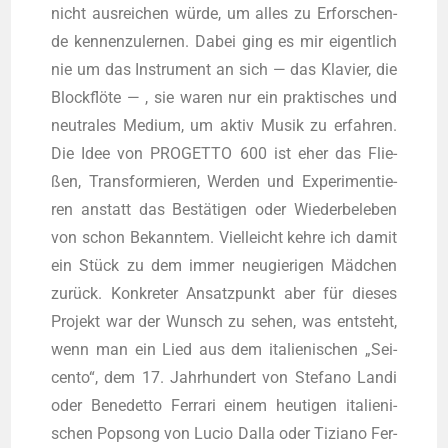
nicht aus­rei­chen wür­de, um alles zu Erfor­schen­
de ken­nen­zu­ler­nen. Dabei ging es mir eigent­lich
nie um das Instru­ment an sich — das Kla­vier, die
Block­flö­te — , sie waren nur ein prak­ti­sches und
neu­tra­les Medi­um, um aktiv Musik zu erfah­ren.
Die Idee von PROGETTO 600 ist eher das Flie­
ßen, Trans­for­mie­ren, Wer­den und Expe­ri­men­tie­
ren anstatt das Bestä­ti­gen oder Wie­der­be­le­ben
von schon Bekann­tem. Viel­leicht keh­re ich damit
ein Stück zu dem immer neu­gie­ri­gen Mäd­chen
zurück. Kon­kre­ter Ansatz­punkt aber für die­ses
Pro­jekt war der Wunsch zu sehen, was ent­steht,
wenn man ein Lied aus dem ita­lie­ni­schen „Sei­
cen­to“, dem 17. Jahr­hun­dert von Ste­fa­no Lan­di
oder Bene­det­to Fer­ra­ri einem heu­ti­gen ita­lie­ni­
schen Pop­song von Lucio Dal­la oder Tizia­no Fer­