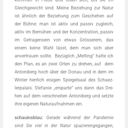
Gleich­ge­wicht sind. Mei­ne Bezie­hung zur Natur
ist ähn­lich der Bezie­hung zum Gesche­hen auf
der Büh­ne: man ist aktiv und pas­siv zugleich,
aktiv im Bemü­hen und der Kon­zen­tra­ti­on, pas­siv
im Getra­gen­sein von etwas Grös­se­rem, das
einem kei­ne Wahl lässt, dem man sich aber
anver­trau­en soll­te. Bezüg­lich „Mel­ting“ hat­te ich
den Plan, es an zwei Orten zu dre­hen, auf dem
Anto­ni­berg hoch über der Donau und in dem im
Win­ter herr­lich eisi­gen Spie­gel­saal des Schaez­
ler­pa­lais. Ste­fa­nie „erspar­te“ uns dann das Dre­
hen auf dem ver­schnei­ten Anto­ni­berg und setz­te
ihre eige­nen Natur­auf­nah­men ein.
schau­ins­blau:
Gera­de wäh­rend der Pan­de­mie
sind Sie viel in der Natur spa­zie­ren­ge­gan­gen,