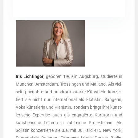
Iris Licht­in­ger
, gebo­ren 1969 in Augs­burg, stu­dier­te in
Mün­chen, Ams­ter­dam, Tros­sin­gen und Mai­land. Als viel­
sei­tig begab­te und aus­drucks­star­ke Künst­le­rin kon­zer­
tiert sie nicht nur inter­na­tio­nal als Flö­tis­tin, Sän­ge­rin,
Vokal­künst­le­rin und Pia­nis­tin, son­dern bringt ihre künst­
le­ri­sche Exper­ti­se auch als enga­gier­te Kura­to­rin und
künst­le­ri­sche Lei­te­rin in zahl­rei­che Pro­jek­te ein. Als
Solis­tin kon­zer­tier­te sie u.a. mit Juil­li­ard 415 New York,