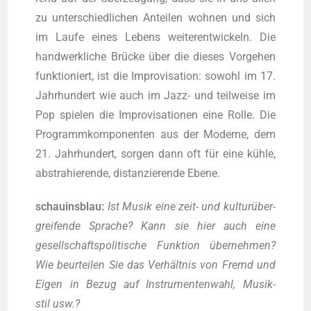
zu unter­schied­li­chen Antei­len woh­nen und sich
im Lau­fe eines Lebens wei­ter­ent­wi­ckeln. Die
hand­werk­li­che Brü­cke über die die­ses Vor­ge­hen
funk­tio­niert, ist die Impro­vi­sa­ti­on: sowohl im 17.
Jahr­hun­dert wie auch im Jazz- und teil­wei­se im
Pop spie­len die Impro­vi­sa­tio­nen eine Rol­le. Die
Pro­gramm­kom­po­nen­ten aus der Moder­ne, dem
21. Jahr­hun­dert, sor­gen dann oft für eine küh­le,
abs­tra­hie­ren­de, distan­zie­ren­de Ebene.
schau­ins­blau:
Ist Musik eine zeit- und kul­tur­über­
grei­fen­de Spra­che? Kann sie hier auch eine
gesell­schafts­po­li­ti­sche Funk­ti­on über­neh­men?
Wie beur­tei­len Sie das Ver­hält­nis von Fremd und
Eigen in Bezug auf Instru­men­ten­wahl, Musik­
stil usw.?