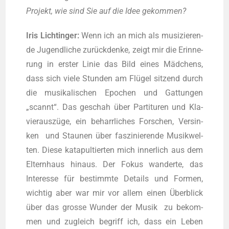
Pro­jekt, wie sind Sie auf die Idee gekommen?
Iris Licht­in­ger:
Wenn ich an mich als musi­zie­ren­
de Jugend­li­che zurück­den­ke, zeigt mir die Erin­ne­
rung in ers­ter Linie das Bild eines Mäd­chens,
dass sich vie­le Stun­den am Flü­gel sit­zend durch
die musi­ka­li­schen Epo­chen und Gat­tun­gen
„scannt“. Das geschah über Par­ti­tu­ren und Kla­
vier­aus­zü­ge, ein beharr­li­ches For­schen, Ver­sin­
ken und Stau­nen über fas­zi­nie­ren­de Musik­wel­
ten. Die­se kata­pul­tier­ten mich inner­lich aus dem
Eltern­haus hin­aus. Der Fokus wan­der­te, das
Inter­es­se für bestimm­te Details und For­men,
wich­tig aber war mir vor allem einen Über­blick
über das gros­se Wun­der der Musik zu bekom­
men und zugleich begriff ich, dass ein Leben