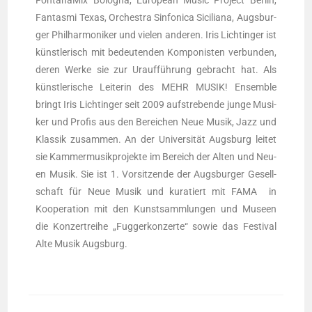
Fon­tana­Mix Bolo­gna, Euro­pean Music Pro­ject Ber­lin,
Fan­tas­mi Texas, Orches­tra Sin­fo­ni­ca Sici­lia­na, Augs­bur­
ger Phil­har­mo­ni­ker und vie­len ande­ren. Iris Licht­in­ger ist
künst­le­risch mit bedeu­ten­den Kom­po­nis­ten ver­bun­den,
deren Wer­ke sie zur Urauf­füh­rung gebracht hat. Als
künst­le­ri­sche Lei­te­rin des MEHR MUSIK! Ensem­ble
bringt Iris Licht­in­ger seit 2009 auf­stre­ben­de jun­ge Musi­
ker und Pro­fis aus den Berei­chen Neue Musik, Jazz und
Klas­sik zusam­men. An der Uni­ver­si­tät Augs­burg lei­tet
sie Kam­mer­mu­sik­pro­jek­te im Bereich der Alten und Neu­
en Musik. Sie ist 1. Vor­sit­zen­de der Augs­bur­ger Gesell­
schaft für Neue Musik und kura­tiert mit FAMA in
Koope­ra­ti­on mit den Kunst­samm­lun­gen und Muse­en
die Kon­zert­rei­he „Fug­ger­kon­zer­te“ sowie das Fes­ti­val
Alte Musik Augsburg.