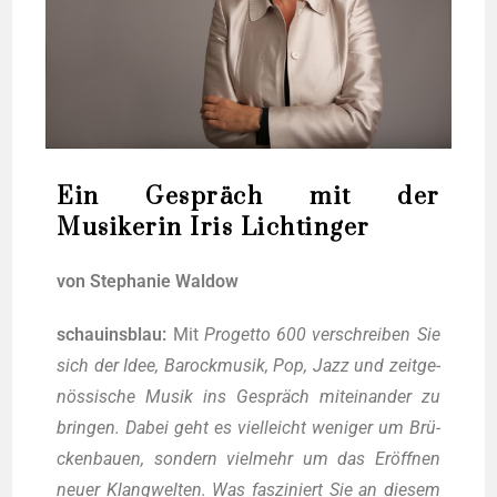
Ein Gespräch mit der
Musikerin Iris Lichtinger
von Ste­pha­nie Waldow
schau­ins­blau:
Mit
Pro­get­to 600 ver­schrei­ben Sie
sich der Idee, Barock­mu­sik, Pop, Jazz und zeit­ge­
nös­si­sche Musik ins Gespräch mit­ein­an­der zu
brin­gen. Dabei geht es viel­leicht weni­ger um Brü­
cken­bau­en, son­dern viel­mehr um das Eröff­nen
neu­er Klang­wel­ten. Was fas­zi­niert Sie an die­sem