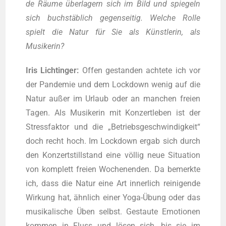
de Räu­me über­la­gern sich im Bild und spie­geln
sich buch­stäb­lich gegen­sei­tig. Wel­che Rol­le
spielt die Natur für Sie als Künst­le­rin, als
Musikerin?
Iris Licht­in­ger:
Offen gestan­den ach­te­te ich vor
der Pan­de­mie und dem Lock­down wenig auf die
Natur außer im Urlaub oder an man­chen frei­en
Tagen. Als Musi­ke­rin mit Kon­zert­le­ben ist der
Stress­fak­tor und die „Betriebs­ge­schwin­dig­keit“
doch recht hoch. Im Lock­down ergab sich durch
den Kon­zert­still­stand eine völ­lig neue Situa­ti­on
von kom­plett frei­en Wochen­en­den. Da bemerk­te
ich, dass die Natur eine Art inner­lich rei­ni­gen­de
Wir­kung hat, ähn­lich einer Yoga-Übung oder das
musi­ka­li­sche Üben selbst. Gestau­te Emo­tio­nen
kom­men in Fluss und lösen sich, bis sie im