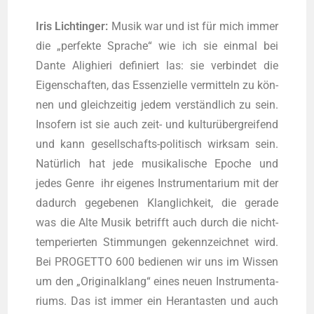
Iris Licht­in­ger:
Musik war und ist für mich immer
die „per­fek­te Spra­che“ wie ich sie ein­mal bei
Dan­te Ali­ghie­ri defi­niert las: sie ver­bin­det die
Eigen­schaf­ten, das Essen­zi­el­le ver­mit­teln zu kön­
nen und gleich­zei­tig jedem ver­ständ­lich zu sein.
Inso­fern ist sie auch zeit- und kul­tur­über­grei­fend
und kann gesell­schafts-poli­tisch wirk­sam sein.
Natür­lich hat jede musi­ka­li­sche Epo­che und
jedes Gen­re ihr eige­nes Instru­men­ta­ri­um mit der
dadurch gege­be­nen Klang­lich­keit, die gera­de
was die Alte Musik betrifft auch durch die nicht-
tem­pe­rier­ten Stim­mun­gen gekenn­zeich­net wird.
Bei PROGETTO 600 bedie­nen wir uns im Wis­sen
um den „Ori­gi­nal­klang“ eines neu­en Instru­men­ta­
ri­ums. Das ist immer ein Her­an­tas­ten und auch