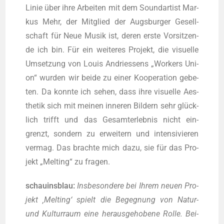
Linie über ihre Arbei­ten mit dem Sound­ar­tist Mar­
kus Mehr, der Mit­glied der Augs­bur­ger Gesell­
schaft für Neue Musik ist, deren ers­te Vor­sit­zen­
de ich bin. Für ein wei­te­res Pro­jekt, die visu­el­le
Umset­zung von Lou­is Andries­sens „Workers Uni­
on“ wur­den wir bei­de zu einer Koope­ra­ti­on gebe­
ten. Da konn­te ich sehen, dass ihre visu­el­le Aes­
the­tik sich mit mei­nen inne­ren Bil­dern sehr glück­
lich trifft und das Gesamt­erleb­nis nicht ein­
grenzt, son­dern zu erwei­tern und inten­si­vie­ren
ver­mag. Das brach­te mich dazu, sie für das Pro­
jekt „Mel­ting“ zu fragen.
schau­ins­blau:
Ins­be­son­de­re bei Ihrem neu­en Pro­
jekt ‚Mel­ting‘ spielt die Begeg­nung von Natur-
und Kul­tur­raum eine her­aus­ge­ho­be­ne Rol­le. Bei­