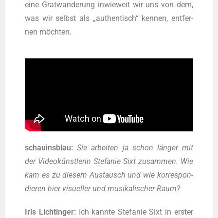
eine Grat­wan­de­rung inwie­weit wir uns von dem,
was wir selbst als „authen­tisch“ ken­nen, ent­fer­
nen möchten.
schau­ins­blau:
Sie arbei­ten ja schon län­ger mit
der Video­künst­le­rin Ste­fa­nie Sixt zusam­men. Wie
kam es zu die­sem Aus­tausch und wie kor­re­spon­
die­ren hier visu­el­ler und musi­ka­li­scher Raum?
Iris Licht­in­ger:
Ich kann­te Ste­fa­nie Sixt in ers­ter