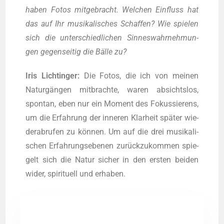
haben Fotos mit­ge­bracht. Wel­chen Ein­fluss hat
das auf Ihr musi­ka­li­sches Schaf­fen? Wie spie­len
sich die unter­schied­li­chen Sin­nes­wahr­neh­mun­
gen gegen­sei­tig die Bäl­le zu?
Iris Licht­in­ger:
Die Fotos, die ich von mei­nen
Natur­gän­gen mit­brach­te, waren absichts­los,
spon­tan, eben nur ein Moment des Fokus­sie­rens,
um die Erfah­rung der inne­ren Klar­heit spä­ter wie­
der­ab­ru­fen zu kön­nen. Um auf die drei musi­ka­li­
schen Erfah­rungs­ebe­nen zurück­zu­kom­men spie­
gelt sich die Natur sicher in den ers­ten bei­den
wider, spi­ri­tu­ell und erhaben.