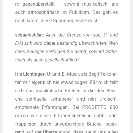
ro gegen­über­stellt – sowohl musi­ka­lisch, als
auch atmo­sphä­risch im Publi­kum. Das gab es
noch kaum, die­se Span­nung reiz­te mich.
schau­ins­blau:
Auch die Gren­ze von sog. U- und
E‑Musik wird dabei bestän­dig über­schrit­ten. Wel­
ches Anlie­gen ver­fol­gen Sie damit, sowohl ästhe­
tisch als auch gesellschaftlich?
Iris Licht­in­ger:
U- und E ‑Musik als Begrif­fe konn­
ten mir eigent­lich nie etwas sagen. Für mich teilt
sich das musi­ka­li­sche Erle­ben in die drei Berei­
che spi­ri­tu­el­le, „erha­be­ne“ und rein „irdisch“-
emotionale Erfah­run­gen. Bei PROGETTO 600
mixen wir die­se Erfah­rens­be­rei­che sub­til oder
frap­pie­ren durch unvor­be­rei­te­te Brü­che, basie­
rend auf der Über­zeu­gung, dass sie in uns allen