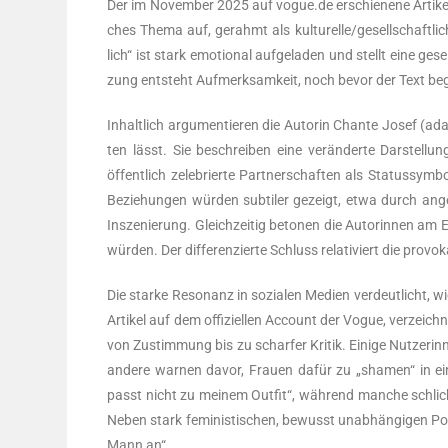
Der im Novem­ber 2025 auf vogue.de erschie­ne­ne Arti­kel „Is
ches The­ma auf, gerahmt als kulturelle/gesellschaftliche Pr
lich“ ist stark emo­tio­nal auf­ge­la­den und stellt eine gese
zung ent­steht Auf­merk­sam­keit, noch bevor der Text be
Inhalt­lich argu­men­tie­ren die Autorin Chan­te Josef (adap
ten lässt. Sie beschrei­ben eine ver­än­der­te Dar­stel­l
öffent­lich zele­brier­te Part­ner­schaf­ten als Sta­tus­sym­
Bezie­hun­gen wür­den sub­ti­ler gezeigt, etwa durch ange­s
Insze­nie­rung. Gleich­zei­tig beto­nen die Autorin­nen am 
wür­den. Der dif­fe­ren­zier­te Schluss rela­ti­viert die pro­vo
Die star­ke Reso­nanz in sozia­len Medi­en ver­deut­licht, wi
Arti­kel auf dem offi­zi­el­len Account der Vogue, ver­zeich­
von Zustim­mung bis zu schar­fer Kri­tik. Eini­ge Nut­ze­rin­
ande­re war­nen davor, Frau­en dafür zu „shamen“ in ein
passt nicht zu mei­nem Out­fit“, wäh­rend man­che schlicht 
Neben stark femi­nis­ti­schen, bewusst unab­hän­gi­gen Pos
Mann an“.