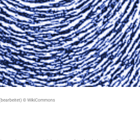
t (bear­bei­tet) © WikiCommons