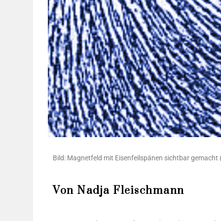
Bild: Magnet­feld mit Eisen­feil­spä­nen sicht­bar gemach
Von Nadja Fleischmann