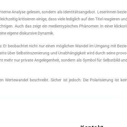
­ter­ne Ana­ly­se gele­sen, son­dern als Iden­ti­täts­an­ge­bot. Lese­rin­nen bezie
ch­zei­tig kri­ti­sie­ren eini­ge, dass vie­le ledig­lich auf den Titel reagie­ren un
ch­ti­gen. Auch das zeigt ein medi­en­ty­pi­sches Phä­no­men: In einer klick­ori
t eine eige­ne dis­kur­si­ve Dynamik.
­tes: Er beob­ach­tet nicht nur einen mög­li­chen Wan­del im Umgang mit Bezie
t­te über Selbst­in­sze­nie­rung und Unab­hän­gig­keit wird durch sei­ne pro­vo
 mehr nur pri­va­te Ange­le­gen­heit, son­dern als Sym­bol für Selbst­bild un
chen Wer­te­wan­del beschreibt. Sicher ist jedoch: Die Pola­ri­sie­rung ist kei