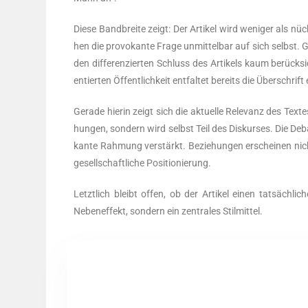
Die­se Band­brei­te zeigt: Der Arti­kel wird weni­ger als nüch
hen die pro­vo­kan­te Fra­ge unmit­tel­bar auf sich selbst. Glei
den dif­fe­ren­zier­ten Schluss des Arti­kels kaum berück­si
en­tier­ten Öffent­lich­keit ent­fal­tet bereits die Über­schrif
Gera­de hier­in zeigt sich die aktu­el­le Rele­vanz des Tex
hun­gen, son­dern wird selbst Teil des Dis­kur­ses. Die Deba
kan­te Rah­mung ver­stärkt. Bezie­hun­gen erschei­nen nicht
gesell­schaft­li­che Positionierung.
Letzt­lich bleibt offen, ob der Arti­kel einen tat­säch­li­
Neben­ef­fekt, son­dern ein zen­tra­les Stilmittel.