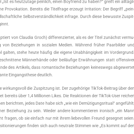
t es heut­zu­ta­ge pein­lich, einen Boy­fri­end zu haben?“ greift ein all­täg­li
o­vo­ka­ti­on. Bereits die Titel­fra­ge erzeugt Irri­ta­ti­on: Der Begriff „pein
ll­schaft­li­che Selbst­ver­ständ­lich­keit infra­ge. Durch die­se bewuss­te Zuspit
ginnt.
­tiert von Clau­dia Groch) dif­fe­ren­zier­ter, als es der Titel zunächst ver­mu
ung von Bezie­hun­gen in sozia­len Medi­en. Wäh­rend frü­her Paar­bil­der un
bol gal­ten, ste­he heu­te häu­fig die eige­ne Unab­hän­gig­keit im Vor­der­grund
chnit­te­ne Män­ner­hän­de oder bei­läu­fi­ge Erwäh­nun­gen statt offen­si­ve
Ende des Arti­kels, dass roman­ti­sche Bezie­hun­gen kei­nes­wegs abge­wer­te
­kan­te Ein­gangs­the­se deutlich.
e wir­kungs­voll die Zuspit­zung ist. Der zuge­hö­ri­ge Tik­Tok-Bei­trag über de
net bereits über 1,4 Mil­lio­nen Likes. Die Reak­tio­nen der Tik­Tok-User rei­che
nen berich­ten, jedes Date habe sich „wie ein Demü­ti­gungs­ri­tu­al“ ange­fühlt
er Bezie­hung zu sein. Wie­der ande­re kom­men­tie­ren iro­nisch „ein Man
fra­gen, ob sie ein­fach nur mit ihrem lie­be­vol­len Freund geseg­net sei­en
i­tio­nie­run­gen fin­den sich auch neu­tra­le Stim­men wie „Es kommt auf de