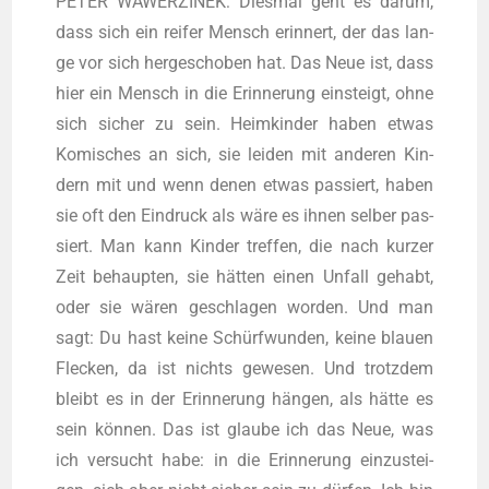
PETER WAWERZINEK: Dies­mal geht es dar­um,
dass sich ein rei­fer Mensch erin­nert, der das lan­
ge vor sich her­ge­scho­ben hat. Das Neue ist, dass
hier ein Mensch in die Erin­ne­rung ein­steigt, ohne
sich sicher zu sein. Heim­kin­der haben etwas
Komi­sches an sich, sie lei­den mit ande­ren Kin­
dern mit und wenn denen etwas pas­siert, haben
sie oft den Ein­druck als wäre es ihnen sel­ber pas­
siert. Man kann Kin­der tref­fen, die nach kur­zer
Zeit behaup­ten, sie hät­ten einen Unfall gehabt,
oder sie wären geschla­gen wor­den. Und man
sagt: Du hast kei­ne Schürf­wun­den, kei­ne blau­en
Fle­cken, da ist nichts gewe­sen. Und trotz­dem
bleibt es in der Erin­ne­rung hän­gen, als hät­te es
sein kön­nen. Das ist glau­be ich das Neue, was
ich ver­sucht habe: in die Erin­ne­rung ein­zu­stei­