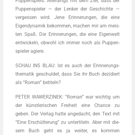
Pup­pen­spiels. Aller­dings mit dem Ziel, dass der
Pup­pen­spie­ler — der Len­ker der Geschich­te —
ver­ges­sen wird. Jene Erin­ne­run­gen, die eine
Eigen­dy­na­mik bekom­men, machen mir am meis­
ten Spaß. Die Erin­ne­run­gen, die eine Eigen­welt
ent­wi­ckeln, obwohl ich immer noch als Pup­pen­
spie­ler agiere.
SCHAU INS BLAU: Ist es auch der Erin­ne­rungs­
the­ma­tik geschul­det, dass Sie ihr Buch dezi­diert
als “Roman” betiteln?
PETER WAWERZINEK: “Roman” war wich­tig um
der künst­le­ri­schen Frei­heit eine Chan­ce zu
geben. Der Ver­lag hat­te ange­dacht, den Text mit
“Eine Erschüt­te­rung” zu unter­ti­teln. Aber mit die­
sem Buch geht es ja wei­ter, es kom­men