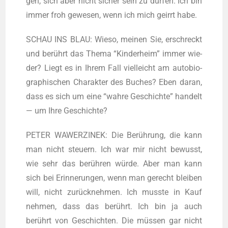
gen, sich aber nicht sicher sein zu dür­fen. Ich bin
immer froh gewe­sen, wenn ich mich geirrt habe.
SCHAU INS BLAU: Wie­so, mei­nen Sie, erschreckt
und berührt das The­ma “Kin­der­heim” immer wie­
der? Liegt es in Ihrem Fall viel­leicht am auto­bio­
gra­phi­schen Cha­rak­ter des Buches? Eben dar­an,
dass es sich um eine “wah­re Geschich­te” han­delt
— um Ihre Geschichte?
PETER WAWERZINEK: Die Berüh­rung, die kann
man nicht steu­ern. Ich war mir nicht bewusst,
wie sehr das berüh­ren wür­de. Aber man kann
sich bei Erin­ne­run­gen, wenn man gerecht blei­ben
will, nicht zurück­neh­men. Ich muss­te in Kauf
neh­men, dass das berührt. Ich bin ja auch
berührt von Geschich­ten. Die müs­sen gar nicht