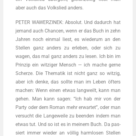
aber auch das Volks­lied anders.
PETER WAWERZINEK: Abso­lut. Und dadurch hat
jemand auch Chan­cen, wenn er das Buch in zehn
Jah­ren noch ein­mal liest, es wie­der­um an den
Stel­len ganz anders zu erle­ben, oder sich zu
wagen, das mal ganz anders zu lesen. Ich bin im
Prin­zip ein wit­zi­ger Mensch — ich mache ger­ne
Scher­ze. Die The­ma­tik ist nicht ganz so wit­zig,
aber ich den­ke, das soll­te man im Leben öfters
machen: Wenn einen etwas lang­weilt, kann man
gehen. Man kann sagen: “Ich hab mir von der
Par­ty oder dem Roman mehr erwar­tet”, oder man
ver­sucht die Lan­ge­wei­le zu been­den indem man
etwas tut. Und so ist es in mei­nem Buch. Da pas­
siert immer wie­der an völ­lig harm­lo­sen Stel­len