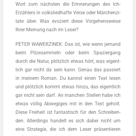
Wort zum nächs­ten die Erin­ne­run­gen des Ich-
Erzäh­lers in volks­lied­haf­te Ver­se oder Mär­chen­zi­
ta­te über. Was evo­ziert die­se Vor­ge­hens­wei­se
Ihrer Mei­nung nach im Leser?
PETER WAWERZINEK: Das ist, wie wenn jemand
beim Pil­ze­sam­meln oder beim Spa­zier­gang
durch die Natur, plötz­lich etwas hört, was eigent­
lich gar nicht da sein kann. Genau das pas­siert
in mei­nem Roman. Du kannst einen Text lesen
und plötz­lich kommt etwas hin­zu, das eigent­lich
gar nicht sein darf. An man­chen Stel­len habe ich
etwas völ­lig Abwe­gi­ges mit in den Text geholt.
Die­se Frei­heit ist fan­tas­tisch für den Schrei­ben­
den. Aller­dings han­delt es sich dabei nicht um
eine Stra­te­gie, die ich dem Leser prä­sen­tie­ren