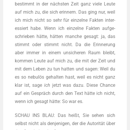
bestimmt in der nächs­ten Zeit ganz vie­le Leu­te
auf mich zu, die sich erin­nern. Das ging nur, weil
ich mich nicht so sehr für ein­zel­ne Fak­ten inter­
es­siert habe. Wenn ich ein­zel­ne Fak­ten auf­ge­
schrie­ben hät­te, hät­ten man­che gesagt: ja, das
stimmt oder stimmt nicht. Da die Erin­ne­rung
aber immer in einem unsi­che­ren Raum bleibt,
kom­men Leu­te auf mich zu, die mit der Zeit und
mit dem Leben zu tun hat­ten und sagen: Weil du
es so nebu­lös gehal­ten hast, weil es nicht ganz
klar ist, sage
ich
jetzt was dazu. Die­se Chan­ce
auf ein Gespräch durch den Text hät­te ich nicht,
wenn ich gesagt hät­te: So war es.
SCHAU INS BLAU: Das heißt, Sie sehen sich
selbst nicht als den­je­ni­gen, der die Auto­ri­tät über