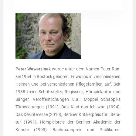
Peter Wawer­zi­nek
wur­de unter dem Namen Peter Run­
kel 1954 in Ros­tock gebo­ren. Er wuchs in ver­schie­de­nen
Hei­men und bei ver­schie­de­nen Pfle­ge­fa­mi­li­en auf. Seit
1988 frei­er Schrift­stel­ler, Regis­seur, Hör­spiel­au­tor und
Sän­ger, Ver­öf­fent­li­chun­gen u.a.: Mop­pel Schap­piks
Täto­wie­run­gen (1991); Das Kind das ich war (1994),
Das Des­in­ter­es­se (2010), Ber­li­ner Kri­ti­ker­preis für Lite­ra­
tur (1991), Hör­spiel­preis der Ber­li­ner Aka­de­mie der
Küns­te (1993), Bach­mann­preis und Publi­kums­