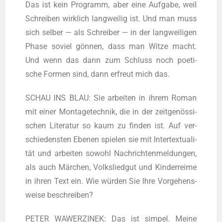
Das ist kein Pro­gramm, aber eine Auf­ga­be, weil
Schrei­ben wirk­lich lang­wei­lig ist. Und man muss
sich sel­ber — als Schrei­ber — in der lang­wei­li­gen
Pha­se soviel gön­nen, dass man Wit­ze macht.
Und wenn das dann zum Schluss noch poe­ti­
sche For­men sind, dann erfreut mich das.
SCHAU INS BLAU: Sie arbei­ten in ihrem Roman
mit einer Mon­ta­ge­tech­nik, die in der zeit­ge­nös­si­
schen Lite­ra­tur so kaum zu fin­den ist. Auf ver­
schie­dens­ten Ebe­nen spie­len sie mit Inter­tex­tua­li­
tät und arbei­ten sowohl Nach­rich­ten­mel­dun­gen,
als auch Mär­chen, Volks­lied­gut und Kin­der­rei­me
in ihren Text ein. Wie wür­den Sie Ihre Vor­ge­hens­
wei­se beschreiben?
PETER WAWERZINEK: Das ist sim­pel. Mei­ne