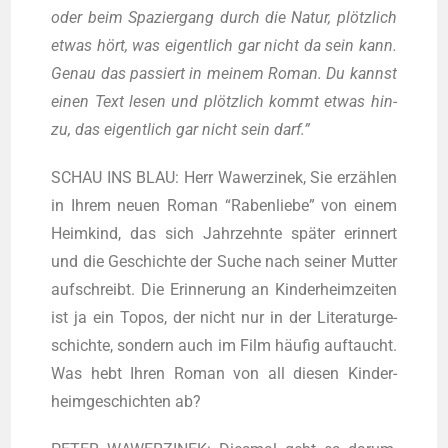
oder beim Spa­zier­gang durch die Natur, plötz­lich
etwas hört, was eigent­lich gar nicht da sein kann.
Genau das pas­siert in mei­nem Roman. Du kannst
einen Text lesen und plötz­lich kommt etwas hin­
zu, das eigent­lich gar nicht sein darf.”
SCHAU INS BLAU: Herr Wawer­zi­nek, Sie erzäh­len
in Ihrem neu­en Roman “Raben­lie­be” von einem
Heim­kind, das sich Jahr­zehn­te spä­ter erin­nert
und die Geschich­te der Suche nach sei­ner Mut­ter
auf­schreibt. Die Erin­ne­rung an Kin­der­heim­zei­ten
ist ja ein Topos, der nicht nur in der Lite­ra­tur­ge­
schich­te, son­dern auch im Film häu­fig auf­taucht.
Was hebt Ihren Roman von all die­sen Kin­der­
heim­ge­schich­ten ab?