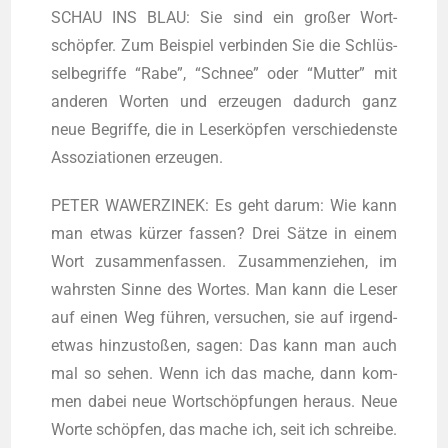
SCHAU INS BLAU: Sie sind ein gro­ßer Wort­
schöp­fer. Zum Bei­spiel ver­bin­den Sie die Schlüs­
sel­be­grif­fe “Rabe”, “Schnee” oder “Mut­ter” mit
ande­ren Wor­ten und erzeu­gen dadurch ganz
neue Begrif­fe, die in Leser­köp­fen ver­schie­dens­te
Asso­zia­tio­nen erzeugen.
PETER WAWERZINEK: Es geht dar­um: Wie kann
man etwas kür­zer fas­sen? Drei Sät­ze in einem
Wort zusam­men­fas­sen. Zusam­men­zie­hen, im
wahrs­ten Sin­ne des Wor­tes. Man kann die Leser
auf einen Weg füh­ren, ver­su­chen, sie auf irgend­
et­was hin­zu­sto­ßen, sagen: Das kann man auch
mal so sehen. Wenn ich das mache, dann kom­
men dabei neue Wort­schöp­fun­gen her­aus. Neue
Wor­te schöp­fen, das mache ich, seit ich schrei­be.