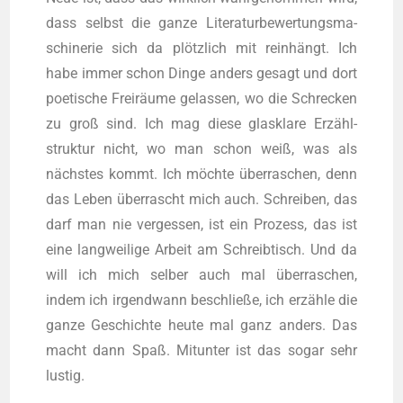
dass selbst die gan­ze Lite­ra­tur­be­wer­tungs­ma­
schi­ne­rie sich da plötz­lich mit rein­hängt. Ich
habe immer schon Din­ge anders gesagt und dort
poe­ti­sche Frei­räu­me gelas­sen, wo die Schre­cken
zu groß sind. Ich mag die­se glas­kla­re Erzähl­
struk­tur nicht, wo man schon weiß, was als
nächs­tes kommt. Ich möch­te über­ra­schen, denn
das Leben über­rascht mich auch. Schrei­ben, das
darf man nie ver­ges­sen, ist ein Pro­zess, das ist
eine lang­wei­li­ge Arbeit am Schreib­tisch. Und da
will ich mich sel­ber auch mal über­ra­schen,
indem ich irgend­wann beschlie­ße, ich erzäh­le die
gan­ze Geschich­te heu­te mal ganz anders. Das
macht dann Spaß. Mit­un­ter ist das sogar sehr
lustig.