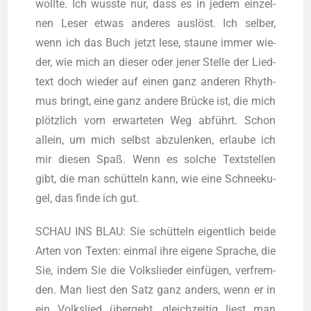
woll­te. Ich wuss­te nur, dass es in jedem ein­zel­
nen Leser etwas ande­res aus­löst. Ich sel­ber,
wenn ich das Buch jetzt lese, stau­ne immer wie­
der, wie mich an die­ser oder jener Stel­le der Lied­
text doch wie­der auf einen ganz ande­ren Rhyth­
mus bringt, eine ganz ande­re Brü­cke ist, die mich
plötz­lich vom erwar­te­ten Weg abführt. Schon
allein, um mich selbst abzu­len­ken, erlau­be ich
mir die­sen Spaß. Wenn es sol­che Text­stel­len
gibt, die man schüt­teln kann, wie eine Schnee­ku­
gel, das fin­de ich gut.
SCHAU INS BLAU: Sie schüt­teln eigent­lich bei­de
Arten von Tex­ten: ein­mal ihre eige­ne Spra­che, die
Sie, indem Sie die Volks­lie­der ein­fü­gen, ver­frem­
den. Man liest den Satz ganz anders, wenn er in
ein Volks­lied über­geht, gleich­zei­tig liest man