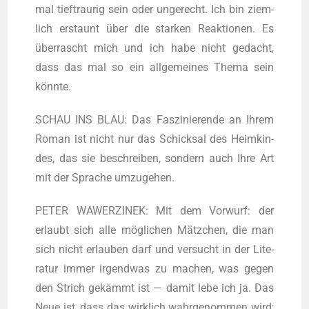
mal tief­trau­rig sein oder unge­recht. Ich bin ziem­
lich erstaunt über die star­ken Reak­tio­nen. Es
über­rascht mich und ich habe nicht gedacht,
dass das mal so ein all­ge­mei­nes The­ma sein
könnte.
SCHAU INS BLAU: Das Fas­zi­nie­ren­de an Ihrem
Roman ist nicht nur das Schick­sal des Heim­kin­
des, das sie beschrei­ben, son­dern auch Ihre Art
mit der Spra­che umzugehen.
PETER WAWERZINEK: Mit dem Vor­wurf: der
erlaubt sich alle mög­li­chen Mätz­chen, die man
sich nicht erlau­ben darf und ver­sucht in der Lite­
ra­tur immer irgend­was zu machen, was gegen
den Strich gekämmt ist — damit lebe ich ja. Das
Neue ist, dass das wirk­lich wahr­ge­nom­men wird;