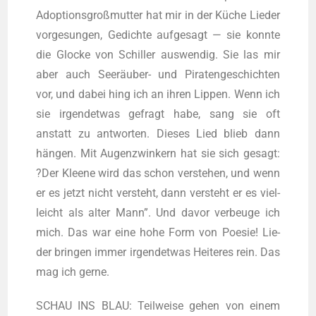
Adop­ti­ons­groß­mutter hat mir in der Küche Lie­der
vor­ge­sun­gen, Gedich­te auf­ge­sagt — sie konn­te
die Glo­cke von Schil­ler aus­wen­dig. Sie las mir
aber auch See­räu­ber- und Pira­ten­ge­schich­ten
vor, und dabei hing ich an ihren Lip­pen. Wenn ich
sie irgend­et­was gefragt habe, sang sie oft
anstatt zu ant­wor­ten. Die­ses Lied blieb dann
hän­gen. Mit Augen­zwin­kern hat sie sich gesagt:
?Der Klee­ne wird das schon ver­ste­hen, und wenn
er es jetzt nicht ver­steht, dann ver­steht er es viel­
leicht als alter Mann”. Und davor ver­beu­ge ich
mich. Das war eine hohe Form von Poe­sie! Lie­
der brin­gen immer irgend­et­was Hei­te­res rein. Das
mag ich gerne.
SCHAU INS BLAU: Teil­wei­se gehen von einem