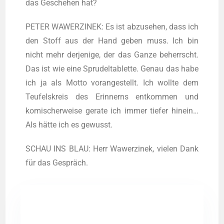
das Gesche­hen hat?
PETER WAWERZINEK: Es ist abzu­se­hen, dass ich
den Stoff aus der Hand geben muss. Ich bin
nicht mehr der­je­ni­ge, der das Gan­ze beherrscht.
Das ist wie eine Spru­del­ta­blet­te. Genau das habe
ich ja als Mot­to vor­an­ge­stellt. Ich woll­te dem
Teu­fels­kreis des Erin­nerns ent­kom­men und
komi­scher­wei­se gera­te ich immer tie­fer hin­ein…
Als hät­te ich es gewusst.
SCHAU INS BLAU: Herr Wawer­zi­nek, vie­len Dank
für das Gespräch.