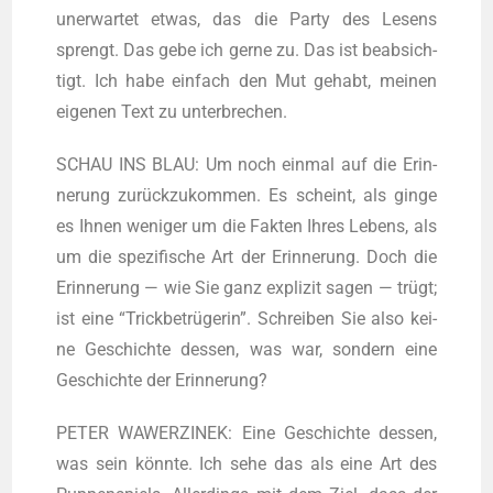
uner­war­tet etwas, das die Par­ty des Lesens
sprengt. Das gebe ich ger­ne zu. Das ist beab­sich­
tigt. Ich habe ein­fach den Mut gehabt, mei­nen
eige­nen Text zu unterbrechen.
SCHAU INS BLAU: Um noch ein­mal auf die Erin­
ne­rung zurück­zu­kom­men. Es scheint, als gin­ge
es Ihnen weni­ger um die Fak­ten Ihres Lebens, als
um die spe­zi­fi­sche Art der Erin­ne­rung. Doch die
Erin­ne­rung — wie Sie ganz expli­zit sagen — trügt;
ist eine “Trick­be­trü­ge­rin”. Schrei­ben Sie also kei­
ne Geschich­te des­sen, was war, son­dern eine
Geschich­te der Erinnerung?
PETER WAWERZINEK: Eine Geschich­te des­sen,
was sein könn­te. Ich sehe das als eine Art des