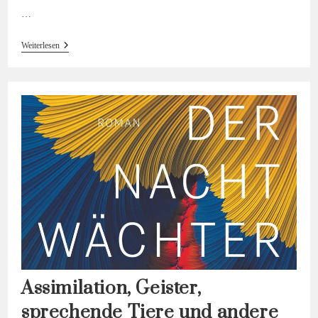
…
#14
Weiterlesen
Hörinsblau
—
Das
Gespräch
Assimilation, Geister,
sprechende Tiere und andere