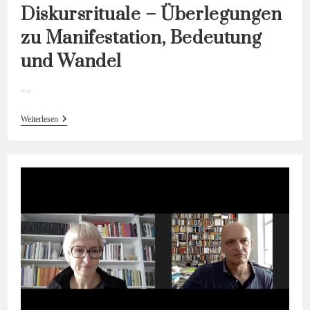
Diskursrituale – Überlegungen
zu Manifestation, Bedeutung
und Wandel
…
Diskursrituale
Weiterlesen
–
Überlegungen
Zu
Manifestation,
Bedeutung
Und
Wandel