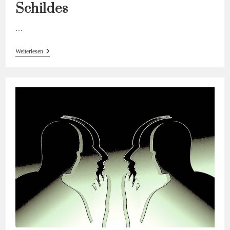
Schildes
…
Der
Weiterlesen
Lange
Schatten
Des
Schildes