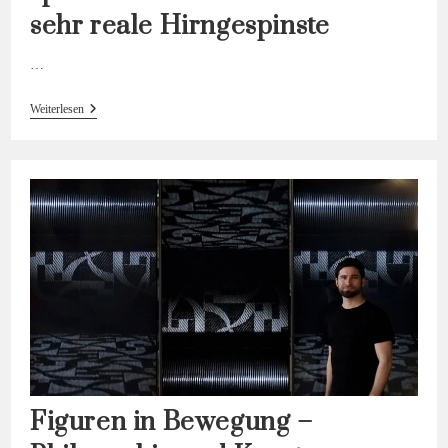
sehr reale Hirngespinste
…
Assimilation,
Weiterlesen
Geister,
Sprechende
Tiere
Und
Andere
Sehr
Reale
Hirngespinste
Figuren in Bewegung –