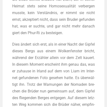
Hei­mat stets sei­ne Homo­se­xua­li­tät ver­ber­gen
muss­te, kein Ver­ständ­nis, er nimmt sie nicht
ernst, akzep­tiert nicht, dass sein Bru­der gefun­den
hat, was er such­te, und gar nicht mehr danach
giert den Phur-Ri zu besteigen.
Dies ändert sich erst, als in einer Nacht der Gip­fel
die­ses Bergs aus einem Wol­ken­fens­ter bricht,
wäh­rend der Erzäh­ler allein vor dem Zelt kau­ert.
In die­sem Moment erscheint ihm genau das, was
er zuhau­se in Irland auf dem von Liam im Inter­
net gefun­de­nen Foto gese­hen hat­te. Es über­wäl­
tigt ihn. Trotz der War­nun­gen der Noma­den bre­
chen die Brü­der nun gemein­sam auf, dem Gip­fel
des flie­gen­den Ber­ges ent­ge­gen. Auf die­sem letz­
ten Weg kom­men sich die Brü­der näher, emp­fin­