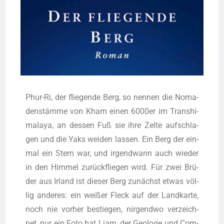
Phur-Ri, der flie­gen­de Berg, so nen­nen die Noma­
den­stäm­me von Kham einen 6000er im Transhi­
ma­la­ya, an des­sen Fuß sie ihre Zel­te auf­schla­
gen und die Yaks wei­den las­sen. Ein Berg der ein­
mal ein Stern war, und irgend­wann auch wie­der
in den Him­mel zurück­flie­gen wird. Für zwei Brü­
der aus Irland ist die­ser Berg zunächst etwas völ­
lig ande­res: ein wei­ßer Fleck auf der Land­kar­te,
noch nie vor­her bestie­gen, nir­gend­wo ver­zeich­
net, nur ein Foto hat Liam, der Geo­lo­ge und Com­