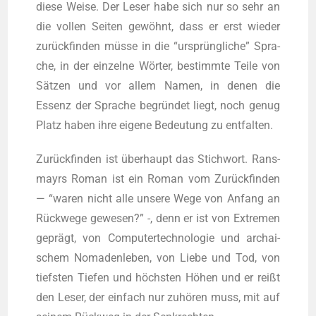
die­se Wei­se. Der Leser habe sich nur so sehr an
die vol­len Sei­ten gewöhnt, dass er erst wie­der
zurück­fin­den müs­se in die “ursprüng­li­che” Spra­
che, in der ein­zel­ne Wör­ter, bestimm­te Tei­le von
Sät­zen und vor allem Namen, in denen die
Essenz der Spra­che begrün­det liegt, noch genug
Platz haben ihre eige­ne Bedeu­tung zu entfalten.
Zurück­fin­den ist über­haupt das Stich­wort. Rans­
mayrs Roman ist ein Roman vom Zurück­fin­den
— “waren nicht alle unse­re Wege von Anfang an
Rück­we­ge gewe­sen?” -, denn er ist von Extre­men
geprägt, von Com­pu­ter­tech­no­lo­gie und archai­
schem Noma­den­le­ben, von Lie­be und Tod, von
tiefs­ten Tie­fen und höchs­ten Höhen und er reißt
den Leser, der ein­fach nur zuhö­ren muss, mit auf