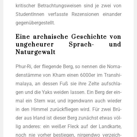
kri­ti­scher Betrach­tungs­wei­sen sind je zwei von
Stu­den­tIn­nen ver­fass­te Rezen­sio­nen ein­an­der
gegenübergestellt.
Eine archaische Geschichte von
ungeheurer Sprach- und
Naturgewalt
Phur-Ri, der flie­gen­de Berg, so nen­nen die Noma­
den­stäm­me von Kham einen 6000er im Transhi­
ma­la­ya, an des­sen Fuß sie ihre Zel­te auf­schla­
gen und die Yaks wei­den las­sen. Ein Berg der ein­
mal ein Stern war, und irgend­wann auch wie­der
in den Him­mel zurück­flie­gen wird. Für zwei Brü­
der aus Irland ist die­ser Berg zunächst etwas völ­
lig ande­res: ein wei­ßer Fleck auf der Land­kar­te,
noch nie vor­her bestie­gen, nir­gend­wo ver­zeich­