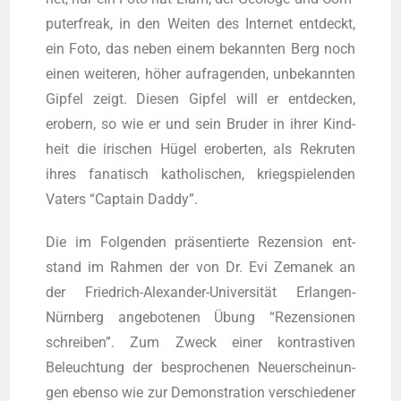
pu­ter­freak, in den Wei­ten des Inter­net ent­deckt,
ein Foto, das neben einem bekann­ten Berg noch
einen wei­te­ren, höher auf­ra­gen­den, unbe­kann­ten
Gip­fel zeigt. Die­sen Gip­fel will er ent­de­cken,
erobern, so wie er und sein Bru­der in ihrer Kind­
heit die iri­schen Hügel erober­ten, als Rekru­ten
ihres fana­tisch katho­li­schen, kriegspie­len­den
Vaters “Cap­tain Daddy”.
Die im Fol­gen­den prä­sen­tier­te Rezen­si­on ent­
stand im Rah­men der von Dr. Evi Zema­nek an
der Fried­rich-Alex­an­der-Uni­ver­si­tät Erlan­gen-
Nürn­berg ange­bo­te­nen Übung “Rezen­sio­nen
schrei­ben”. Zum Zweck einer kon­tras­ti­ven
Beleuch­tung der bespro­che­nen Neu­erschei­nun­
gen eben­so wie zur Demons­tra­ti­on ver­schie­de­ner