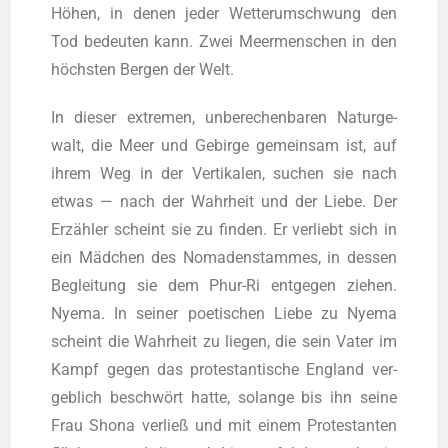
Höhen, in denen jeder Wet­ter­um­schwung den
Tod bedeu­ten kann. Zwei Meer­men­schen in den
höchs­ten Ber­gen der Welt.
In die­ser extre­men, unbe­re­chen­ba­ren Natur­ge­
walt, die Meer und Gebir­ge gemein­sam ist, auf
ihrem Weg in der Ver­ti­ka­len, suchen sie nach
etwas — nach der Wahr­heit und der Lie­be. Der
Erzäh­ler scheint sie zu fin­den. Er ver­liebt sich in
ein Mäd­chen des Noma­den­stam­mes, in des­sen
Beglei­tung sie dem Phur-Ri ent­ge­gen zie­hen.
Nye­ma. In sei­ner poe­ti­schen Lie­be zu Nye­ma
scheint die Wahr­heit zu lie­gen, die sein Vater im
Kampf gegen das pro­tes­tan­ti­sche Eng­land ver­
geb­lich beschwört hat­te, solan­ge bis ihn sei­ne
Frau Sho­na ver­ließ und mit einem Pro­tes­tan­ten