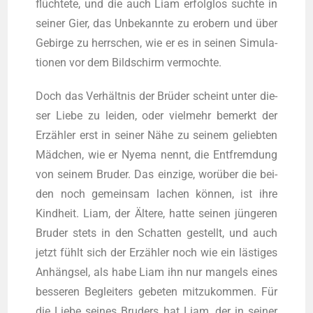
flüch­te­te, und die auch Liam erfolg­los such­te in
sei­ner Gier, das Unbe­kann­te zu erobern und über
Gebir­ge zu herr­schen, wie er es in sei­nen Simu­la­
tio­nen vor dem Bild­schirm vermochte.
Doch das Ver­hält­nis der Brü­der scheint unter die­
ser Lie­be zu lei­den, oder viel­mehr bemerkt der
Erzäh­ler erst in sei­ner Nähe zu sei­nem gelieb­ten
Mäd­chen, wie er Nye­ma nennt, die Ent­frem­dung
von sei­nem Bru­der. Das ein­zi­ge, wor­über die bei­
den noch gemein­sam lachen kön­nen, ist ihre
Kind­heit. Liam, der Älte­re, hat­te sei­nen jün­ge­ren
Bru­der stets in den Schat­ten gestellt, und auch
jetzt fühlt sich der Erzäh­ler noch wie ein läs­ti­ges
Anhäng­sel, als habe Liam ihn nur man­gels eines
bes­se­ren Beglei­ters gebe­ten mit­zu­kom­men. Für
die Lie­be sei­nes Bru­ders hat Liam, der in sei­ner