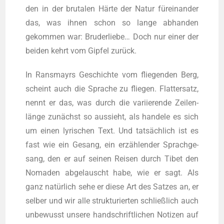
den in der bru­ta­len Här­te der Natur für­ein­an­der
das, was ihnen schon so lan­ge abhan­den
gekom­men war: Bru­der­lie­be… Doch nur einer der
bei­den kehrt vom Gip­fel zurück.
In Rans­mayrs Geschich­te vom flie­gen­den Berg,
scheint auch die Spra­che zu flie­gen. Flat­ter­satz,
nennt er das, was durch die vari­ie­ren­de Zei­len­
län­ge zunächst so aus­sieht, als han­de­le es sich
um einen lyri­schen Text. Und tat­säch­lich ist es
fast wie ein Gesang, ein erzäh­len­der Sprach­ge­
sang, den er auf sei­nen Rei­sen durch Tibet den
Noma­den abge­lauscht habe, wie er sagt. Als
ganz natür­lich sehe er die­se Art des Sat­zes an, er
sel­ber und wir alle struk­tu­rier­ten schließ­lich auch
unbe­wusst unse­re hand­schrift­li­chen Noti­zen auf