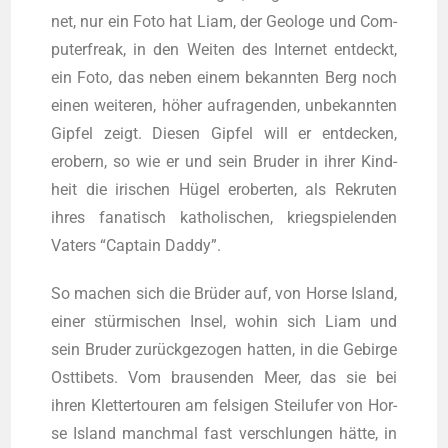
net, nur ein Foto hat Liam, der Geo­lo­ge und Com­
pu­ter­freak, in den Wei­ten des Inter­net ent­deckt,
ein Foto, das neben einem bekann­ten Berg noch
einen wei­te­ren, höher auf­ra­gen­den, unbe­kann­ten
Gip­fel zeigt. Die­sen Gip­fel will er ent­de­cken,
erobern, so wie er und sein Bru­der in ihrer Kind­
heit die iri­schen Hügel erober­ten, als Rekru­ten
ihres fana­tisch katho­li­schen, kriegspie­len­den
Vaters “Cap­tain Daddy”.
So machen sich die Brü­der auf, von Hor­se Island,
einer stür­mi­schen Insel, wohin sich Liam und
sein Bru­der zurück­ge­zo­gen hat­ten, in die Gebir­ge
Ost­ti­bets. Vom brau­sen­den Meer, das sie bei
ihren Klet­ter­tou­ren am fel­si­gen Steil­ufer von Hor­
se Island manch­mal fast ver­schlun­gen hät­te, in